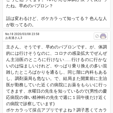
たね。早めのパブロン？
話は変わるけど、ポケカラって知ってる？ 色んな人
が歌ってるの。
No.18
2020/03/08 23:58
お友達さん3
主さん、そうです、早めのパブロンです。が、体調
的には行けそうなのに、コロナの感染拡大でぜんぜ
ん主治医のところに行けない.…...行けるのに行かな
いのは悩ましいけれど、やっぱり乗り換えの多い混
雑したところばかりを通るし、同じ階に内科もある
し、調剤薬局も危ない。で、結局また開業前に主治
医が勤務していた近くの病院にお薬をもらいに行っ
てきます、水曜日の先生を知っているので(男性の慶
応病院の偉い精神科の先生で週に１回午後だけ近く
の病院で診察しています)
ポケカラって採点アプリですよね？調子悪くてカラ