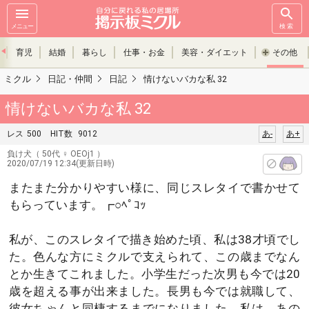
メニュー
検索
育児
結婚
暮らし
仕事・お金
美容・ダイエット
その他
ミクル
日記・仲間
日記
情けないバカな私 32
情けないバカな私 32
レス
500
HIT数
9012
あ-
あ+
負け犬
（ 50代 ♀ OEOj1 ）
2020/07/19 12:34(更新日時)
またまた分かりやすい様に、同じスレタイで書かせて
もらっています。┏○ﾍﾟｺｯ
私が、このスレタイで描き始めた頃、私は38才頃でし
た。色んな方にミクルで支えられて、この歳までなん
とか生きてこれました。小学生だった次男も今では20
歳を超える事が出来ました。長男も今では就職して、
彼女ちゃんと同棲するまでになりました。私は、あの