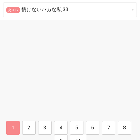
情けないバカな私 33
次スレ
1
2
3
4
5
6
7
8