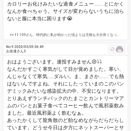
カロリーお化けみたいな過食メニュー………とにかく
なんか食べちゃう。サイズが変わらないうちに治ら
ないと服に本当に困ります😭
<< 11
109さん、時代的に私が幼かった頃よりは児相も大分良くなって来てるのか？児相は相変わらずお役所仕事で、警察が動くようになったから、仕方なく児相も動くようになったのか？分からないけど、確実に言える事は、私が幼かった頃よりはマシになってきている気がします。子供は親を選べない！子供は親の私物でも無い！のにね。 109さん、私が好きなデニッシュチョコが載ってるぅー。ジャスミンティーも美味しいよね。アップルパイは甘すぎて食べれないや。 私が太ってきたのは、精神科クリニックの薬を飲むようになってからです。まぁ、動けなくて食っちゃ寝を繰り返してた頃もあったから一概に薬の副作用のせいに出来ないんだけど(￣▽￣;) それにしても野菜ジュース(粉を水で溶いたもの)は不味いよーん( > < )
No.9
2020/03/05 06:49
お友達さん3
おはようございます。連投すみません😢⤵️⤵️
なんだかすごく寒気がして目が覚めました。寒い、
んじゃなくて寒気……ダルい。ま、まさか………でも熱
はないんですよね。それにしたっていまのこのパン
デミックみたいな感染拡大の中、不安になります。
とりあえずランチパックのたまごとカントリーマア
ムのパンとお菓子食べてコーヒー飲んで風邪薬飲み
ました。最近風邪薬よく飲むなぁ。
あったかくして龍角散のど飴なめながらだらだらし
ています。どうせ今日は夕方にネットスーパーとサ