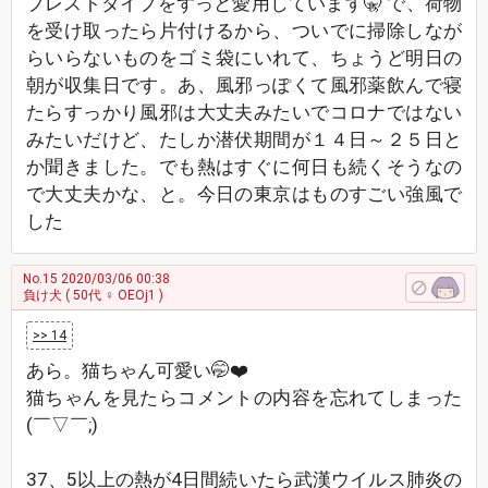
プレストタイプをずっと愛用しています🤫 で、荷物
を受け取ったら片付けるから、ついでに掃除しなが
らいらないものをゴミ袋にいれて、ちょうど明日の
朝が収集日です。あ、風邪っぽくて風邪薬飲んで寝
たらすっかり風邪は大丈夫みたいでコロナではない
みたいだけど、たしか潜伏期間が１４日～２５日と
か聞きました。でも熱はすぐに何日も続くそうなの
で大丈夫かな、と。今日の東京はものすごい強風で
した
No.15
2020/03/06 00:38
負け犬
( 50代 ♀ OEOj1 )
>> 14
あら。猫ちゃん可愛い🤭❤️
猫ちゃんを見たらコメントの内容を忘れてしまった
(￣▽￣;)
37、5以上の熱が4日間続いたら武漢ウイルス肺炎の