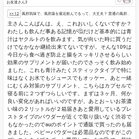
お友達さん3
>> 12
風邪気味で、風邪薬を最近飲んでるって、大丈夫？ 普通の風邪かインフルエンザなら、病院へ行けば薬が貰えるから、まだいい方だけど、武漢ウイルス…
主さんこんばんは。え、これおいしくないですか？
わたしも飲んだ事ある記憶が🤔だけど基本的には青
汁はヤクルトのを飲みます。気が向いた時に買うだ
けでなかなか継続出来てないですが。そんな109は
今日から食べ過ぎ防止と腸をスッキリさせるらしい
効果のサプリメントが届いたのでさっそく飲み始め
ました。これも青汁みたくスティックタイプで特に
味はなくお水でもジュースでもオッケー。あと一緒
にむくみ対策のサプリメント、こちらはカプセルで
寝る前に２つずつらしいです。まずは３ヶ月、何か
良い変化があればいいのですが。あとお～いお茶濃
い味の２リットルが２箱届きあと愛用しているプレ
ストタイプのパウダーが近くで取り扱いなく渋谷で
もなかったのでauのポイントで通販で買ったのも届
きました。ベビーパウダーは必需品なのですがこの