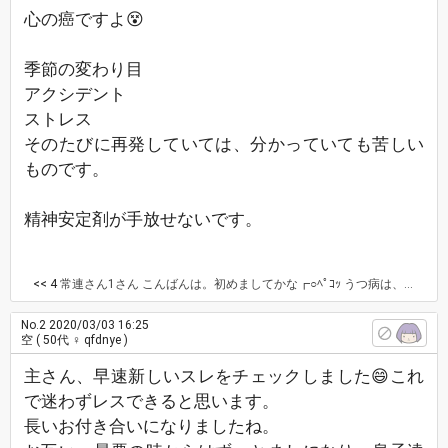
心の癌ですよ😵
季節の変わり目
アクシデント
ストレス
そのたびに再発していては、分かっていても苦しい
ものです。
精神安定剤が手放せないです。
<< 4
常連さん1さん こんばんは。初めましてかな┏○ﾍﾟｺｯ うつ病は、思考停止状態になりますよね。考えないようにしようとしても、気付けば、同じ事をグルグルと考えてしまっているとか、ありますよね。死にたい！この世から消えてなくなりたい！何もかも忘れたい！何で生きてるの？なんで？なんで？になったり、「もうヤダ！終わりにしたい！」とか、思ったり考えたりしちゃうのが、精神的な病(特にうつ病)だと思っています。 精神科クリニックから出されている薬を毎回ちゃんと飲めてますか？ 私も安定剤を飲んでいます。イライラ止めの薬は最近処方されなくなりました。感情のコントロールも上手く出来なくなりますよね。 薬を飲んで少しずつ、症状が改善されていけばいいですよね。
No.2
2020/03/03 16:25
空
( 50代 ♀ qfdnye )
主さん、早速新しいスレをチェックしました😄これ
で迷わずレスできると思います。
長いお付き合いになりましたね。