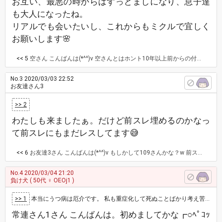
お互い、最悪の時からはずっとましになり、息子達
も大人になったね。
リアルでも会いたいし、これからもミクルで宜しく
お願いします🌸
<< 5
空さん こんばんは(*^^)v 空さんとはホント10年以上前からの付き合いだね。あっという間の時間だけど、長い年月の時間だよね。 悲惨な状態から知ってる付き合いだもんね。 あの頃に比べたら、大分良くなってきたよね。 外出すら怖くて1人では家から出れなかった私が、今では1人で外出する事も出来ます。窓締め切り、カーテン締め切りの部屋から、今は、たまに窓を開けたり、カーテンを閉めるとしても昼間はレースのカーテンだけにしたりが出来るようになりました。 ありがとう😊
No.3
2020/03/03 22:52
お友達さん3
>> 2
わたしも来ましたぁ。だけど前スレ埋めるのかなっ
て前スレにもまだレスしてます😅
<< 6
お友達3さん こんばんは(*^^)v もしかして109さんかな？w 前スレの残りも、この新しいスレのコメントも、ちゃんと見るから、大丈夫だよ(*^^)v どちらでも、好きな方に書いてね。
No.4
2020/03/04 21:20
負け犬
( 50代 ♀ OEOj1 )
>> 1
本当にうつ病は厄介です。 私も重症化して死ぬことばかり考え苦しみ、何とか回復し楽になって来て良かったと思っていたら、交通事故を起こして…
常連さん1さん こんばんは。初めましてかな┏○ﾍﾟｺｯ