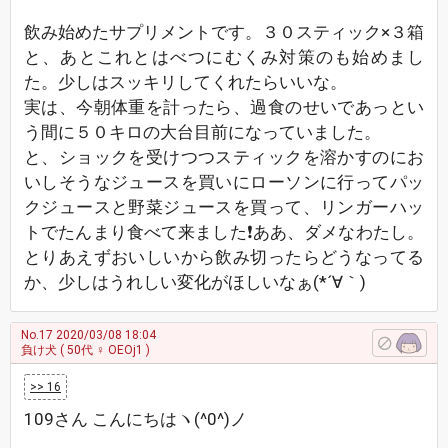
飲み始めたサプリメントです。３０スティック×３箱
と、あとこれとはべつにむくみ対策のも始めまし
た。少しはスッキリしてくれたらいいな。
実は、今朝体重を計ったら、過食のせいであっとい
う間に５０キロの大台目前になっていました。
と、ショックを受けつつスティックを溶かすのにお
いしそうなジュースを買いにローソンに行ってパッ
クジュースと野菜ジュースを買って、リンガーハッ
トでたんまり食べて来ました❗ああ、ダメなわたし。
とりあえずおいしいから飲み切ったらどうなってる
か、少しはうれしい変化がほしいなぁ(*´∀｀)
No.17
2020/03/08 18:04
負け犬
( 50代 ♀ OEOj1 )
>> 16
109さん こんにちはヽ(^0^)ノ