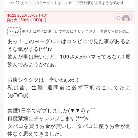
<< 22
あっ！このヨーグルトはコンビニで見た事があるような気がする(*^^)v 飲んだ事は無いけど、109さんがハマってるなら1度飲んでみようかなぁ。 お腹シクシクは、辛いね‪( ;ᯅ; ) 私は昔、生理1週間前に必ず下痢おこしてたよ(◍¯∀¯◍) 禁煙1日半でギブしました(▼▼ﾒ) y-ﾟﾟ 再度禁煙にチャレンジします(*^^)v タバコを買うお金が無いし、タバコに使うお金が勿体なく思えてきました。 今回の騒動で、余計なお金が吹っ飛んでいったし、やめ時よね！って思ってます(*`･ω･)ゞ それにしても今日は天気が良いね。ベランダに出たら暑いぐらいでーす。 ここら辺は、クリーニング店は多いのにコインランドリーが見当たらなくて、＆いとこだったし、私が出来る範囲だったからね(*^^)v
No.22
2020/03/09 14:31
負け犬
( 50代 ♀ OEOj1 )
>> 20
主さんは本当に優しいですよね？ いとこさん、普通なら自分の家の洗濯機で無理なサイズの洗濯物ならコインランドリーの大型でも使えばいいのに…
あっ！このヨーグルトはコンビニで見た事があるよ
うな気がする(*^^)v
飲んだ事は無いけど、109さんがハマってるなら1度
飲んでみようかなぁ。
お腹シクシクは、辛いね‪( ;ᯅ; )
私は昔、生理1週間前に必ず下痢おこしてたよ
(◍¯∀¯◍)
禁煙1日半でギブしました(▼▼ﾒ) y-ﾟﾟ
再度禁煙にチャレンジします(*^^)v
タバコを買うお金が無いし、タバコに使うお金が勿
体なく思えてきました。