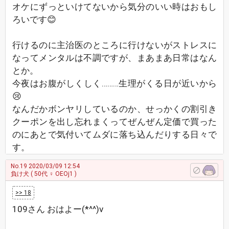
オケにずっといけてないから気分のいい時はおもし
ろいです😊
行けるのに主治医のところに行けないがストレスに
なってメンタルは不調ですが、まあまあ日常はなん
とか。
今夜はお腹がしくしく………生理がくる日が近いから
😢
なんだかボンヤリしているのか、せっかくの割引き
クーポンを出し忘れまくってぜんぜん定価で買った
のにあとで気付いてムダに落ち込んだりする日々で
す。
No.19
2020/03/09 12:54
負け犬
( 50代 ♀ OEOj1 )
>> 18
109さん おはよー(*^^)v