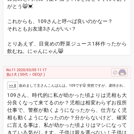
がとう😸💓
これからも、109さんと呼べば良いのかなー？
それともお友達3さんがいい？
とりあえず、目覚めの野菜ジュース1杯作ったから
飲むね。にゃんにゃん😸
No.11
2020/03/05 11:17
負け犬
( 50代 ♀ OEOj1 )
>> 8
改めまして主さんこんばんは。109です🤫 突然ですが、虐待されて亡くなったみーちゃんの裁判での記事からの転載です。 「外の人は助けて…
109さん、時代的に私が幼かった頃よりは児相も大
分良くなって来てるのか？児相は相変わらずお役所
仕事で、警察が動くようになったから、仕方なく児
相も動くようになったのか？分からないけど、確実
に言える事は、私が幼かった頃よりはマシになって
きている気がします。子供は親を選べない！子供は