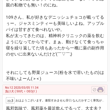
親の私物でも無い！のにね。
109さん、私が好きなデニッシュチョコが載ってる
ぅー。ジャスミンティーも美味しいよね。アップル
パイは甘すぎて食べれないや。
私が太ってきたのは、精神科クリニックの薬を飲む
ようになってからです。まぁ、動けなくて食っちゃ
寝を繰り返してた頃もあったから一概に薬の副作用
のせいに出来ないんだけど(￣▽￣;)
それにしても野菜ジュース(粉を水で溶いたもの)は
不味いよーん( > < )
No.12
2020/03/05 11:34
負け犬
( 50代 ♀ OEOj1 )
>> 9
おはようございます。連投すみません😢⤵️⤵️ なんだかすごく寒気がして目が覚めました。寒い、んじゃなくて寒気……ダルい。ま、まさか………で…
風邪気味で、風邪薬を最近飲んでるって、大丈夫？