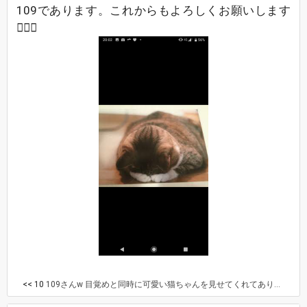
109であります。これからもよろしくお願いします
🙇‍♀️⤵️
<< 10
109さんw 目覚めと同時に可愛い猫ちゃんを見せてくれてありがとう😸💓 これからも、109さんと呼べば良いのかなー？ それともお友達3さんがいい？ とりあえず、目覚めの野菜ジュース1杯作ったから飲むね。にゃんにゃん😸