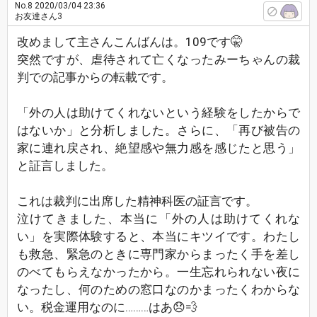
No.8
2020/03/04 23:36
お友達さん3
改めまして主さんこんばんは。109です🤫
突然ですが、虐待されて亡くなったみーちゃんの裁
判での記事からの転載です。
「外の人は助けてくれないという経験をしたからで
はないか」と分析しました。さらに、「再び被告の
家に連れ戻され、絶望感や無力感を感じたと思う」
と証言しました。
これは裁判に出席した精神科医の証言です。
泣けてきました、本当に「外の人は助けてくれな
い」を実際体験すると、本当にキツイです。わたし
も救急、緊急のときに専門家からまったく手を差し
のべてもらえなかったから。一生忘れられない夜に
なったし、何のための窓口なのかまったくわからな
い。税金運用なのに………はあ😞💨