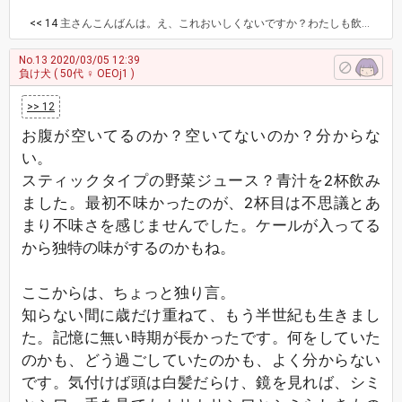
<< 14
主さんこんばんは。え、これおいしくないですか？わたしも飲んだ事ある記憶が🤔だけど基本的には青汁はヤクルトのを飲みます。気が向いた時に買うだけでなかなか継続出来てないですが。そんな109は今日から食べ過ぎ防止と腸をスッキリさせるらしい効果のサプリメントが届いたのでさっそく飲み始めました。これも青汁みたくスティックタイプで特に味はなくお水でもジュースでもオッケー。あと一緒にむくみ対策のサプリメント、こちらはカプセルで寝る前に２つずつらしいです。まずは３ヶ月、何か良い変化があればいいのですが。あとお～いお茶濃い味の２リットルが２箱届きあと愛用しているプレストタイプのパウダーが近くで取り扱いなく渋谷でもなかったのでauのポイントで通販で買ったのも届きました。ベビーパウダーは必需品なのですがこのプレストタイプをずっと愛用しています🤫 で、荷物を受け取ったら片付けるから、ついでに掃除しながらいらないものをゴミ袋にいれて、ちょうど明日の朝が収集日です。あ、風邪っぽくて風邪薬飲んで寝たらすっかり風邪は大丈夫みたいでコロナではないみたいだけど、たしか潜伏期間が１４日～２５日とか聞きました。でも熱はすぐに何日も続くそうなので大丈夫かな、と。今日の東京はものすごい強風でした
No.13
2020/03/05 12:39
負け犬
( 50代 ♀ OEOj1 )
>> 12
お腹が空いてるのか？空いてないのか？分からな
い。
スティックタイプの野菜ジュース？青汁を2杯飲み
ました。最初不味かったのが、2杯目は不思議とあ
まり不味さを感じませんでした。ケールが入ってる
から独特の味がするのかもね。
ここからは、ちょっと独り言。
知らない間に歳だけ重ねて、もう半世紀も生きまし
た。記憶に無い時期が長かったです。何をしていた
のかも、どう過ごしていたのかも、よく分からない
です。気付けば頭は白髪だらけ、鏡を見れば、シミ