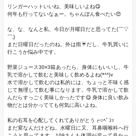
リンガーハットいいね、美味しいよね😋
何年も行ってないなぁー。ちゃんぽん食べたい😍
な、な、なんと私、今日が月曜日だと思ってた(￣▽
￣;)
まだ日曜日だったのね。外は雨☔だし、牛乳買いに
行こうか悩み中です。
野菜ジュース30×3箱あったら、身体にもいいし、牛
乳で溶かして飲むと美味しく飲めるよね(*^^)v
水で溶かして飲むのは私的には、ちょっと不味く感
じて無理して飲む事になります。牛乳で溶かして飲
んだらすっごく美味しかったです😋 身体に良い飲み
物だとは分かってても何気に高いよね。
私の右耳を心配してくれてありがとう┏○ﾍﾟｺｯ
まだ変なんだけどね。水曜日に又、耳鼻咽喉科へ行
こうと思ってます。109さんも体調が戻って良かっ