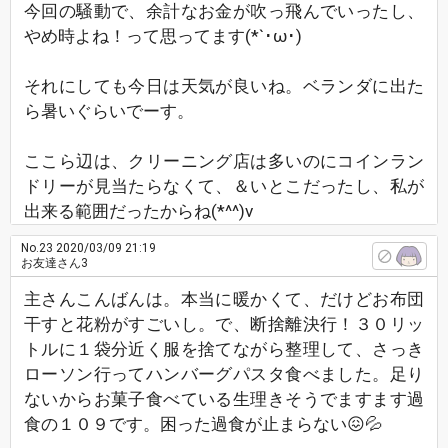
今回の騒動で、余計なお金が吹っ飛んでいったし、
やめ時よね！って思ってます(*`･ω･)ゞ
それにしても今日は天気が良いね。ベランダに出た
ら暑いぐらいでーす。
ここら辺は、クリーニング店は多いのにコインラン
ドリーが見当たらなくて、＆いとこだったし、私が
出来る範囲だったからね(*^^)v
No.23
2020/03/09 21:19
お友達さん3
主さんこんばんは。本当に暖かくて、だけどお布団
干すと花粉がすごいし。で、断捨離決行！３０リッ
トルに１袋分近く服を捨てながら整理して、さっき
ローソン行ってハンバーグパスタ食べました。足り
ないからお菓子食べている生理きそうでますます過
食の１０９です。困った過食が止まらない😖💦