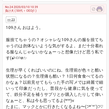
No.24
2020/03/10 10:39
負け犬
( 50代 ♀ OEOj1 )
>> 23
109さん おはよう。
服捨てちゃうの？オシャレな109さんの服を捨てち
ゃうのは勿体ないような気がするよ。まだ十分着れ
る服なんじゃないかなぁーっと想像だけど思う私で
す(๑•̀ㅁ•́ฅ✨
生理が早くくればいいのにね。生理前が色々と酷い
状態になるの？生理痛も酷い？ 1日何食食べてるの
かなぁ？以前見せてもらった手の写メでは綺麗で細
いって印象だったし、普段から健康に気を使って
て、鉄分不足を補うサプリとか購入したりして偉い
なぁーと、私は今も思ってるよ(*^^)v
たまに、マックとかに行きたくなるよね〜(੭*ˊ꒳​ˋ)੭♡