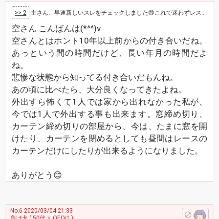
>> 2
主さん、早速新しいスレをチェックしました😄これで迷わずレスできると思います。 長いお付き合いになりましたね。 お互い、最悪の時からはずっ…
空さん こんばんは(*^^)v
空さんとはホント10年以上前からの付き合いだね。
あっという間の時間だけど、長い年月の時間だよ
ね。
悲惨な状態から知ってる付き合いだもんね。
あの頃に比べたら、大分良くなってきたよね。
外出すら怖くて1人では家から出れなかった私が、
今では1人で外出する事も出来ます。窓締め切り、
カーテン締め切りの部屋から、今は、たまに窓を開
けたり、カーテンを閉めるとしても昼間はレースの
カーテンだけにしたりが出来るようになりました。
ありがとう😊
No.6
2020/03/04 21:33
負け犬
( 50代 ♀ OEOj1 )