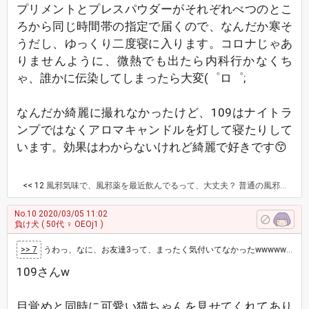
プリメントとプレスパウダーがそれぞれべつのとこ
ろから同じ時間帯の指定で届くので、なんだか寒そ
うだし、ゆっくり二度寝に入ります。コロナじゃあ
りませんように、微熱でも出たら内科行かなくち
ゃ、誰かに伝染してしまったら大変(゜ロ゜;
なんだか綺麗に撮れなかったけど、109はナイトラ
ンプではなくアロマキャンドルを灯して寝たりして
います。効果はわからないけれど綺麗で好きです😙
<< 12
風邪気味で、風邪薬を最近飲んでるって、大丈夫？ 普通の風邪かインフルエンザなら、病院へ行けば薬が貰えるから、まだいい方だけど、武漢ウイルスだったら特効薬が無いから直ぐに入院になっちゃうね。 109さんが武漢肺炎じゃありませんよーに🙏 マスク品薄状態ってよりも、マスクが全然無い！状態はいつまで続くんだろう？手持ちのマスクも残り少なくなってきてるから捨てずに、ハンドソープの除菌殺菌効果のあるキレイキレイで手揉み洗いして干してます。手持ちのマスクが終わったら、洗ってあるマスクを使おうと思ってます。日本で国民がこんな状態になるのを分かってて、よくもたあ、中国なんぞに何度もマスクや防御服を送れるよなぁーと、呆れるよ。 私が飲んだやつ↓↓↓(写メ)
No.10
2020/03/05 11:02
負け犬
( 50代 ♀ OEOj1 )
>> 7
うわっ、なに、お友達3って、まったく気付いてなかったwwwww( 〃▽〃)そっか、スレが新しくなったから名前のとこも109にしないといけない…
109さんw
目覚めと同時に可愛い猫ちゃんを見せてくれてあり