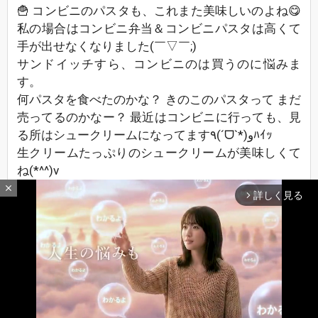
🍟 コンビニのパスタも、これまた美味しいのよね😋
私の場合はコンビニ弁当＆コンビニパスタは高くて
手が出せなくなりました(￣▽￣;)
サンドイッチすら、コンビニのは買うのに悩みま
す。
何パスタを食べたのかな？ きのこのパスタって まだ
売ってるのかなー？ 最近はコンビニに行っても、見
る所はシュークリームになってます٩(ˊᗜˋ*)وﾊｲｯ
生クリームたっぷりのシュークリームが美味しくて
ね(*^^)v
糖尿病だから、1個しか買わないようにしてるよ
close
詳しく見る
arrow_forward_ios
(*^^)v
今日は精神科クリニックの通院日です。いつも通り
夕方から行って来るね。帰りは、何処にも寄らずに
帰って来る予定だけど、分からなーい。
No.25
2020/03/10 11:08
お友達さん3
最新レスへ
上へ
下へ