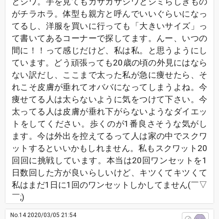
とシワ。手を見てもカサカサシワとシミらしきもの
がチラホラ。体型も親方と呼んでいいぐらいになっ
てるし、洋服を買いに行っても「大きいサイズ」っ
て書いてあるコーナーで探してます。んー、いつの
間に！！って感じだけど、私は私。と思うようにし
ています。どう頑張っても20歳の頃の外見にはなら
ない訳だし、ここまで太った私が急に痩せたら、そ
れこそ皮膚が垂れてオババになってしまうよね。今
痩せてる人は太らないように気をつけて下さい。今
太ってる人は皮膚が垂れ下がらないようなダイエッ
トをしてください。歩くのが1番良さそうな気がし
ます。今は外出を控えてるって人は家の中でスクワ
ットするといいかもしれません。私もスクワット20
回回に挑戦しています。本当は20回ワンセットを1
日数回した方が良いらしいけど、キツくてキツくて
私はまだ1日に1回のワンセットしかしてません(￣▽
￣;)
No.14
2020/03/05 21:54