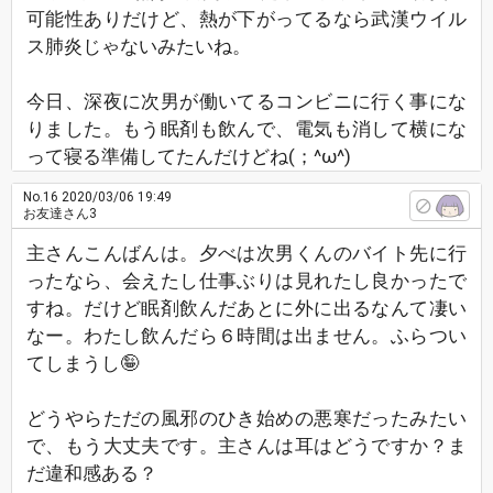
可能性ありだけど、熱が下がってるなら武漢ウイル
ス肺炎じゃないみたいね。
今日、深夜に次男が働いてるコンビニに行く事にな
りました。もう眠剤も飲んで、電気も消して横にな
って寝る準備してたんだけどね(；^ω^)
No.16
2020/03/06 19:49
お友達さん3
主さんこんばんは。夕べは次男くんのバイト先に行
ったなら、会えたし仕事ぶりは見れたし良かったで
すね。だけど眠剤飲んだあとに外に出るなんて凄い
なー。わたし飲んだら６時間は出ません。ふらつい
てしまうし🤪
どうやらただの風邪のひき始めの悪寒だったみたい
で、もう大丈夫です。主さんは耳はどうですか？ま
だ違和感ある？