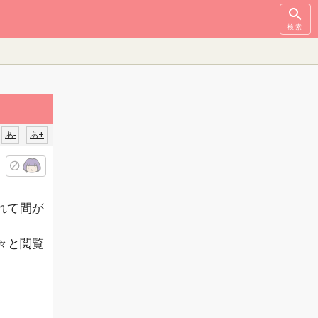
検索
あ-
あ+
れて間が
々と閲覧