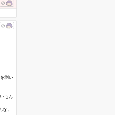
。
を剥い
いもん
んな。