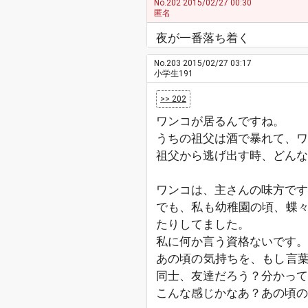
No.202
2015/02/27 00:30
匿名
夜が一番落ち着く
No.203
2015/02/27 03:17
小学生191
>> 202
ワンコが居るんですね。
うちの祖父は酒で暴れて、ワ
祖父から逃げ出す時、どんな
ワンコは、主さんの味方です
でも、私も幼稚園の頃、蝶
たりしてました。
私に何か言う資格ないです。
あの頃の気持ちを、もし言
同士、友達だろう？分かって
こんな感じかなあ？あの頃の