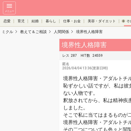
メニュー
恋愛
育児
結婚
暮らし
仕事・お金
美容・ダイエット
そ
ミクル
教えて＆ご相談
人間関係
境界性人格障害
境界性人格障害
レス
287
HIT数
24559
匿名
2026/04/04 13:36(更新日時)
境界性人格障害・アダルトチ
恥ずかしい話ですが、私は彼女
ない人物です。
釈放されてから、私は精神疾
しました。
そこで私に当てはまるものが
境界性人格障害・アダルトチ
その二つについても色々と閲