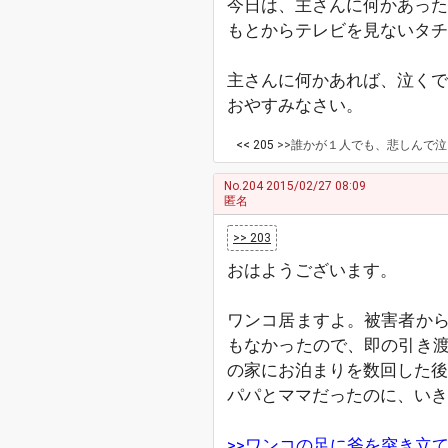
今日は、主さんに何かあった
もとからテレビを見ないタ
主さんに何かあれば、泣くで
おやすみなさい。
<< 205
>>誰かが１人でも、悲しんで泣いたら、主さんは救われるのかな。 悲しんで泣いたらでは無く、罪悪感を与える事が出来たら、救われます。 私は本当にバカでした。暴力をふるう前に弁護士に相談
No.204
2015/02/27 08:09
匿名
>> 203
おはようございます。
ワンコ居ますよ。被害者か
もなかったので、即の引き
の家にお泊まりを数回した後、
パパとママだったのに、いき
>>ワンコの足に斧を突き立