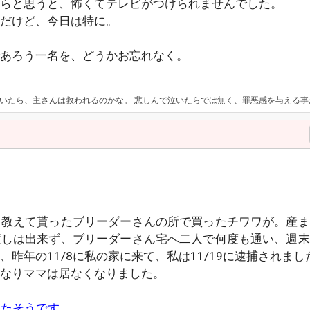
らと思うと、怖くてテレビがつけられませんでした。
チだけど、今日は特に。
あろう一名を、どうかお忘れなく。
に行っていれば、民事で戦えばよかった。 これは事件の時に担当してくれた弁護士にも言われました。 夜は落ち着きますよね。誰も訪問する事はないですしね。外部の音にビクビクしなくて済む。 >>怖くてテレビがつけられませんでした。 申し訳ないです…。35さんの不安感を煽ってしまいましたね。 更に不安感を煽ってしまうようになりますが、昨日、遺書を書きました。 遺書を書いている途中、躁が出たのか、笑いまくっていました。本当にキチガイですよ。 35さんの書き込み時間が気になります。
ら教えて貰ったブリーダーさんの所で買ったチワワが。産ま
渡しは出来ず、ブリーダーさん宅へ二人で何度も通い、週末
昨年の11/8に私の家に来て、私は11/19に逮捕されまし
なりママは居なくなりました。
てたそうです。