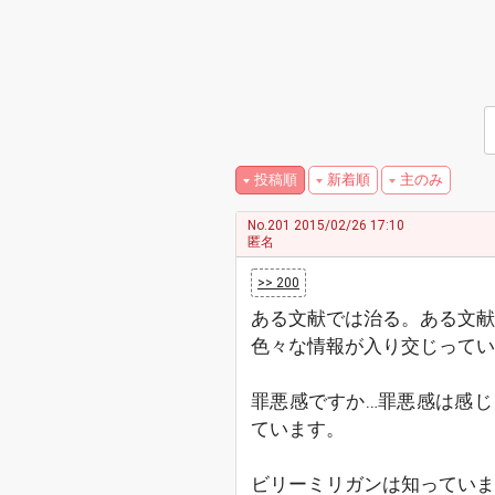
投稿順
新着順
主のみ
No.201
2015/02/26 17:10
匿名
>> 200
ある文献では治る。ある文献
色々な情報が入り交じってい
罪悪感ですか…罪悪感は感
ています。
ビリーミリガンは知っていま