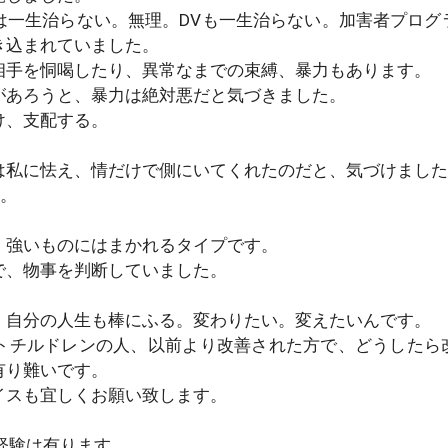
は一生治らない。無理。DVも一生治らない。加害者プログ
き込まれていました。
相手を恫喝したり、異常なまでの束縛、暴力もあります。
があろうと、暴力は絶対悪だと気づきました。
け、支配する。
は私に怯え、情だけで側にいてくれたのだと、気づけました
…。
、強いものにはまかれるタイプです。
で、物事を判断していました。
、自分の人生も棒にふる。変わりたい。変えたいんです。
トチルドレンの人、以前より改善された方で、どうしたら
有り難いです。
イスも宜しくお願い致します。
経験は有ります。