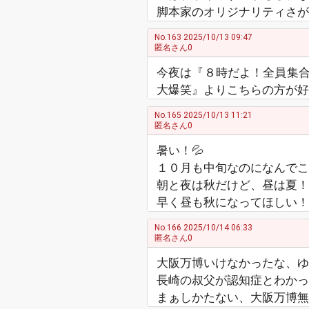
脚本家のオリジナリティさが
No.163
2025/10/13 09:47
匿名さん0
今夜は『８時だよ！全員集
大爆笑』よりこちらの方が好
No.165
2025/10/13 11:21
匿名さん0
暑い！💦
１０月も中旬なのになんでこ
朝と夜は秋だけど、昼は夏！
早く昼も秋になってほしい！
No.166
2025/10/14 06:33
匿名さん0
大阪万博いけなかったな、ゆるキ
長崎の叔父が認知症とわかっ
まぁしかたない、大阪万博無