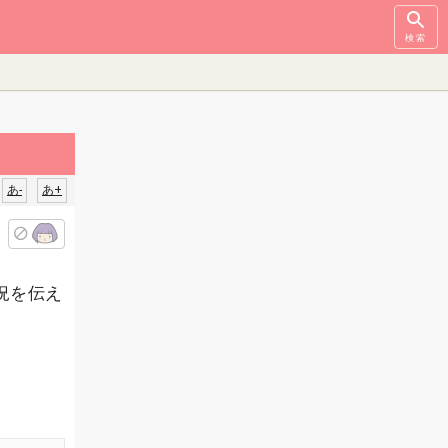
検索
あ-
あ+
況を伝え