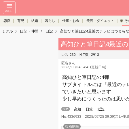
メニュー
恋愛
育児
結婚
暮らし
仕事・お金
美容・ダイエット
そ
ミクル
日記・仲間
日記
高知ひと筆日記4最近のテレビはつまら
高知ひと筆日記4最近
レス
230
HIT数
2913
匿名さん
2025/11/04 14:41(更新日時)
高知ひと筆日記の4弾
サブタイトルには『最近のテ
ていきたいと思います
少し早めにつくったのは思い
高知
日常
近況
タグ
No.4336933
2025/07/25 09:09
(スレ作
投稿制限