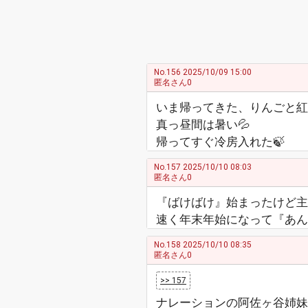
No.156
2025/10/09 15:00
匿名さん0
いま帰ってきた、りんごと紅
真っ昼間は暑い💦
帰ってすぐ冷房入れた🍃
No.157
2025/10/10 08:03
匿名さん0
『ばけばけ』始まったけど主
速く年末年始になって『あん
No.158
2025/10/10 08:35
匿名さん0
>> 157
ナレーションの阿佐ヶ谷姉妹