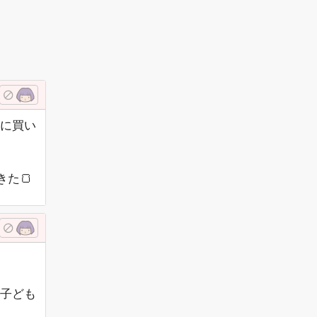
に買い
た🍞
子ども