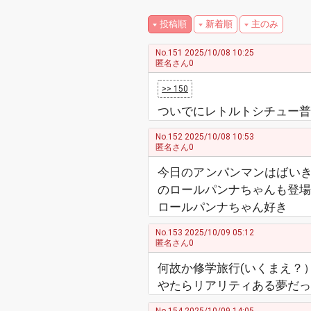
投稿順
新着順
主のみ
No.151
2025/10/08 10:25
匿名さん0
>> 150
ついでにレトルトシチュー普
No.152
2025/10/08 10:53
匿名さん0
今日のアンパンマンはばい
のロールパンナちゃんも登場
ロールパンナちゃん好き
No.153
2025/10/09 05:12
匿名さん0
何故か修学旅行(いくまえ？
やたらリアリティある夢だっ