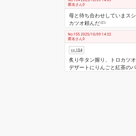
No.154
2025/10/09 14:05
匿名さん0
母と待ち合わせしていまスシ
カツオ頼んだ𓆛
No.155
2025/10/09 14:32
匿名さん0
>> 154
炙り牛タン握り、トロカツオ
デザートにりんごと紅茶のパ