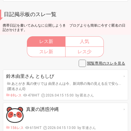
日記掲示板のスレ一覧
携帯日記を書いてみんなに公開しよう📓 ブログよりも簡単に今すぐ匿名の日
記がかけます。
レス新
人気
スレ新
レス少
閲覧専用のスレを見る
鈴木由里さん ともしび
あとがき 風の便りでは 由里さんは今、新潟県の海の見える丘で安ら…
(匿名さん0)
69レス
478HIT
2026.04.15 15:00
匿名さん
真夏の誘惑沖縄
156レス
615HIT
2026.04.15 13:00
常連さん