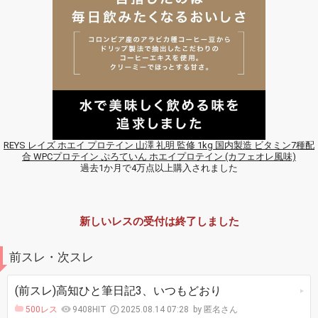
REYS レイズ ホエイ プロテイン 山澤 礼明 監修 1kg 国内製造 ビタミン7種配
合 WPCプロテイン ぷろていん ホエイプロテイン (カフェオレ風味)
過去1か月で4万点以上購入されました
新しいレスの受付は終了しました
前スレ・次スレ
(前スレ)高知ひと筆日記3、いつもどおり
500レス
9408HIT
2025.08.14 07:28
匿名さん