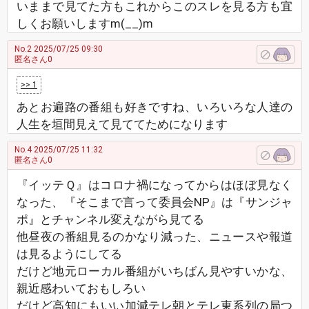
いままで見てた方もこれからこのスレを見る方も宜
しくお願いしますm(__)m
No.2
2025/07/25 09:30
匿名さん0
>> 1
あとお遍路の番組も好きですね、いろいろな人達の
人生を垣間見えて見ててためになります
No.4
2025/07/25 11:32
匿名さん0
『イッテＱ』はコロナ禍になってからはほぼ見なく
なった、『そこまで言って委員会NP』は『サンジャ
ポ』とチャンネル変えながら見てる
他昼夜の番組見るのかなり減った、ニュースや報道
は見るようにしてる
だけど地元ローカル番組がいちばん見やすいかな、
親近感わいておもしろい
だけど高知にもいい加減テレ朝とテレ東系列の局つ