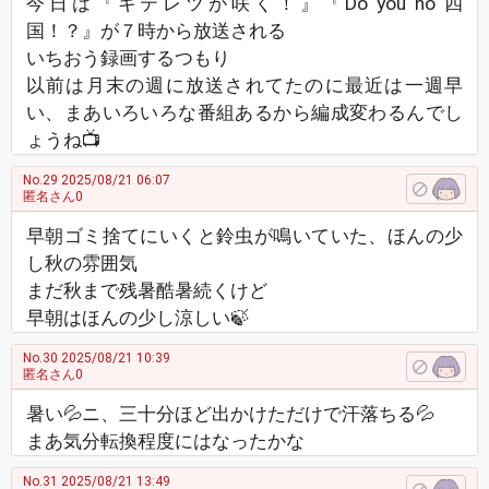
今日は『キテレツが咲く！』『Do you no 四
国！？』が７時から放送される
いちおう録画するつもり
以前は月末の週に放送されてたのに最近は一週早
い、まあいろいろな番組あるから編成変わるんでし
ょうね📺️
No.29
2025/08/21 06:07
匿名さん0
早朝ゴミ捨てにいくと鈴虫が鳴いていた、ほんの少
し秋の雰囲気
まだ秋まで残暑酷暑続くけど
早朝はほんの少し涼しい🍃
No.30
2025/08/21 10:39
匿名さん0
暑い💦ニ、三十分ほど出かけただけで汗落ちる💦
まあ気分転換程度にはなったかな
No.31
2025/08/21 13:49