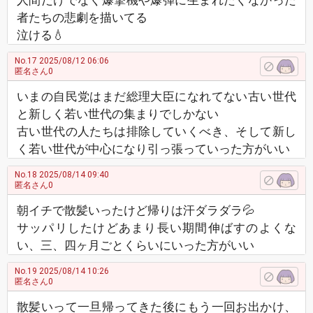
人間だけでなく爆撃機や爆弾に生まれたくなかった
者たちの悲劇を描いてる
泣ける💧
No.17
2025/08/12 06:06
匿名さん0
いまの自民党はまだ総理大臣になれてない古い世代
と新しく若い世代の集まりでしかない
古い世代の人たちは排除していくべき、そして新し
く若い世代が中心になり引っ張っていった方がいい
No.18
2025/08/14 09:40
匿名さん0
朝イチで散髪いったけど帰りは汗ダラダラ💦
サッパリしたけどあまり長い期間伸ばすのよくな
い、三、四ヶ月ごとくらいにいった方がいい
No.19
2025/08/14 10:26
匿名さん0
散髪いって一旦帰ってきた後にもう一回お出かけ、