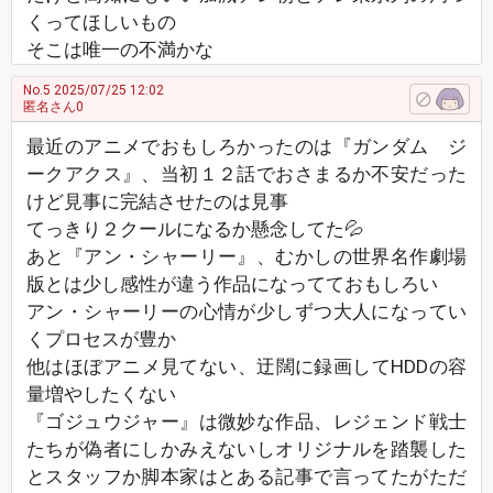
くってほしいもの
そこは唯一の不満かな
No.5
2025/07/25 12:02
匿名さん0
最近のアニメでおもしろかったのは『ガンダム ジ
ークアクス』、当初１２話でおさまるか不安だった
けど見事に完結させたのは見事
てっきり２クールになるか懸念してた💦
あと『アン・シャーリー』、むかしの世界名作劇場
版とは少し感性が違う作品になってておもしろい
アン・シャーリーの心情が少しずつ大人になってい
くプロセスが豊か
他はほぼアニメ見てない、迂闊に録画してHDDの容
量増やしたくない
『ゴジュウジャー』は微妙な作品、レジェンド戦士
たちが偽者にしかみえないしオリジナルを踏襲した
とスタッフか脚本家はとある記事で言ってたがただ