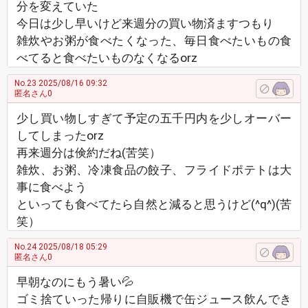
分を変えていた
今日は少し早いけど来週分の買い物済ますつもり
雑炊やお粥が食べたくなった、毎日食べたいもの食
べてると食べたいものなくなるоrz
No.23
2025/08/16 09:32
匿名さん0
少し買い物しすぎて予定の五千円内を少しオーバー
してしまったоrz
再来週分は倹約だね(苦笑）
雑炊、お粥、冷凍食品の餃子、フライドポテトは大
事に食べよう
といっても食べてたら自然と減ると思うけど(^q^)(苦
笑）
No.24
2025/08/18 05:29
匿名さん0
早朝なのにもう暑い💦
ゴミ捨ていった帰りに自販機で缶ジュース飲んでき