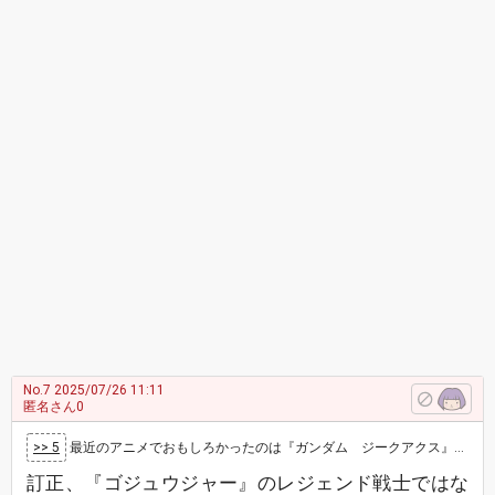
No.7
2025/07/26 11:11
匿名さん0
>> 5
最近のアニメでおもしろかったのは『ガンダム ジークアクス』、当初１２話でおさまるか不安だったけど見事に完結させたのは見事 てっきり２クール…
訂正、『ゴジュウジャー』のレジェンド戦士ではな