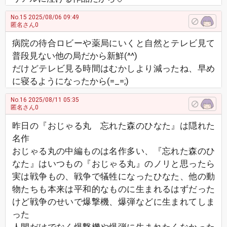
No.15
2025/08/06 09:49
匿名さん0
病院の待合ロビーや薬局にいくと自然とテレビ見て
普段見ない他の局だから新鮮(^^)
だけどテレビ見る時間はむかしより減ったね、早め
に寝るようになったから(=_=;)
No.16
2025/08/11 05:35
匿名さん0
昨日の『おじゃる丸 忘れた森のひなた』は隠れた
名作
おじゃる丸の中編ものは名作多い、『忘れた森のひ
なた』はいつもの『おじゃる丸』のノリと思ったら
実は戦争もの、戦争で犠牲になったひなた、他の動
物たちも本来は平和的なものに生まれるはずだった
けど戦争のせいで爆撃機、爆弾などに生まれてしま
った