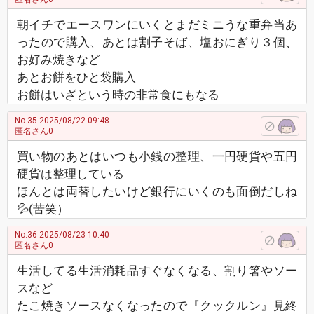
朝イチでエースワンにいくとまだミニうな重弁当あ
ったので購入、あとは割子そば、塩おにぎり３個、
お好み焼きなど
あとお餅をひと袋購入
お餅はいざという時の非常食にもなる
No.35
2025/08/22 09:48
匿名さん0
買い物のあとはいつも小銭の整理、一円硬貨や五円
硬貨は整理している
ほんとは両替したいけど銀行にいくのも面倒だしね
💦(苦笑）
No.36
2025/08/23 10:40
匿名さん0
生活してる生活消耗品すぐなくなる、割り箸やソー
スなど
たこ焼きソースなくなったので『クックルン』見終