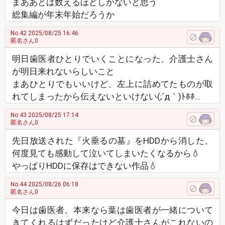
まああとは数えるほどしかないと思う
総集編が年末年始だろうか
No.42
2025/08/25 16:46
匿名さん0
明日歯医者ひとりでいくことになった、介護士さん
が明日来れないらしいこと
まあひとりでもいいけど、左上に詰めてたものが取
れてしまったから伝えないといけない(;´д｀)ﾄﾎﾎ…
No.43
2025/08/25 17:14
匿名さん0
先日放送された『火垂るの墓』をHDDから消した、
何度見ても感動して泣いてしまいたくなるから💧
やっぱりHDDに保存はできない作品💧
No.44
2025/08/26 06:18
匿名さん0
今日は歯医者、本来なら葉は歯医者が一緒について
きてくれるはずだったけど介護士さんがこれないの