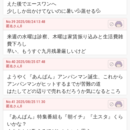
えた後でエースワンへ
少ししか出かけてないのに暑い💦蒸せる💦
No.39
2025/08/24 13:48
匿名さん0
来週の水曜は診察、木曜は家賃振り込みと生活費雑
費下ろし
早い、もうすぐ九月残暑厳しいけど
No.40
2025/08/25 07:48
匿名さん0
ようやく『あんぱん』アンパンマン誕生、これから
アンパンマンがヒットするまでが苦難の道
はたしてどの辺りで売れるだろうか気になるところ
No.41
2025/08/25 11:30
匿名さん0
『あんぱん』特集番組も『朝イチ』『土スタ』くら
いかな？