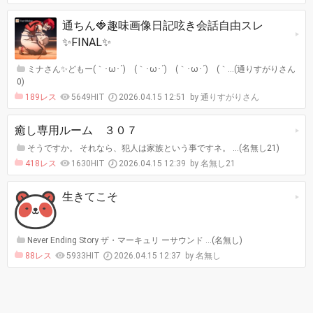
通ちん🍓趣味画像日記呟き会話自由スレ
✨️FINAL✨️
ミナさん✨️どもー(｀･ω･´)ゞ(｀･ω･´)ゞ(｀･ω･´)ゞ(｀…(通りすがりさん
0)
189レス
5649HIT
2026.04.15 12:51
通りすがりさん
癒し専用ルーム ３０７
そうですか。 それなら、犯人は家族という事ですネ。 …(名無し21)
418レス
1630HIT
2026.04.15 12:39
名無し21
生きてこそ
Never Ending Story ザ・マーキュリ ーサウンド …(名無し)
88レス
5933HIT
2026.04.15 12:37
名無し