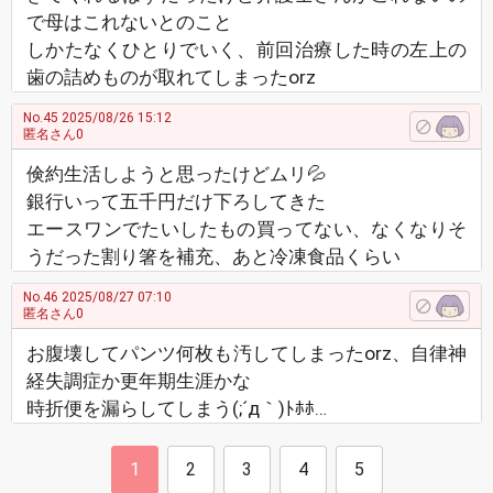
で母はこれないとのこと
しかたなくひとりでいく、前回治療した時の左上の
歯の詰めものが取れてしまったоrz
No.45
2025/08/26 15:12
匿名さん0
倹約生活しようと思ったけどムリ💦
銀行いって五千円だけ下ろしてきた
エースワンでたいしたもの買ってない、なくなりそ
うだった割り箸を補充、あと冷凍食品くらい
No.46
2025/08/27 07:10
匿名さん0
お腹壊してパンツ何枚も汚してしまったоrz、自律神
経失調症か更年期生涯かな
時折便を漏らしてしまう(;´д｀)ﾄﾎﾎ…
1
2
3
4
5