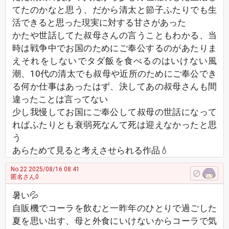
てたのかなと思う、だから清太と節子ふたりでも生
活できると思った現実に対する甘さがあった
かたや世話してた叔母さんの言うこともわかる、当
時は戦争中でお国のためにご奉公するのがあたりま
えそれをしないでタダ飯を食べるのはいけない風
潮、10代の清太でも叔母や近所のためにご奉公でき
る何か仕事はあったはず、決してあの叔母さんも間
違ったことは言ってない
少し我慢してお国にご奉公して叔母の世話になって
ればふたりとも衰弱死なんて死は迎えなかったと思
う
あらためて見ると考えさせられる作品💧
No.22
2025/08/16 08:41
匿名さん0
暑い💦
自販機でコーラを飲むと一昨年のひとりで過ごした
夏を思い出す、母と外食にいけないからコーラで気