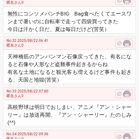
匿名さん0
無性にコンソメパンチBIG Bag食べたくてエースワ
ンまで暑いのに自転車で走って四袋買ってきた
今日は汗かく日だ、夏は毎日だけど(苦笑）
No.32
2025/08/22 06:41
匿名さん0
天神橋筋のアンパンマン石像戻ってきた、有名にな
ると石像や人形など盗難事件起きるからね
有名な土地になると観光客も増えるけど事件も起き
る、天国と地獄(苦笑）
No.33
2025/08/22 07:00
匿名さん0
高校野球は明日でおしまい、アニメ『アン・シャー
リー』は放送再開、『アン・シャーリー』たのしみ
(^^)
No.34
2025/08/22 09:36
匿名さん0