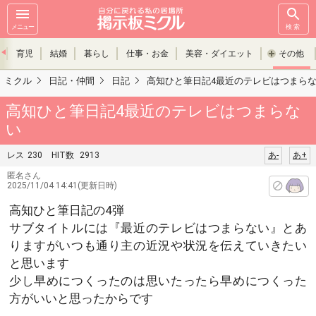
メニュー
検索
育児
結婚
暮らし
仕事・お金
美容・ダイエット
その他
ミクル
日記・仲間
日記
高知ひと筆日記4最近のテレビはつまら
高知ひと筆日記4最近のテレビはつまらな
い
レス
230
HIT数
2913
あ-
あ+
匿名さん
2025/11/04 14:41(更新日時)
高知ひと筆日記の4弾
サブタイトルには『最近のテレビはつまらない』とあ
りますがいつも通り主の近況や状況を伝えていきたい
と思います
少し早めにつくったのは思いたったら早めにつくった
方がいいと思ったからです