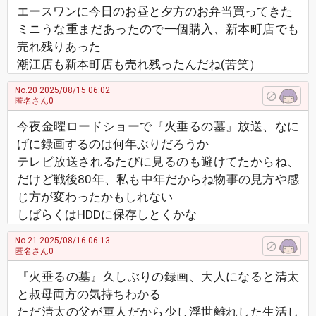
エースワンに今日のお昼と夕方のお弁当買ってきた
ミニうな重まだあったので一個購入、新本町店でも
売れ残りあった
潮江店も新本町店も売れ残ったんだね(苦笑）
No.20
2025/08/15 06:02
匿名さん0
今夜金曜ロードショーで『火垂るの墓』放送、なに
げに録画するのは何年ぶりだろうか
テレビ放送されるたびに見るのも避けてたからね、
だけど戦後80年、私も中年だからね物事の見方や感
じ方が変わったかもしれない
しばらくはHDDに保存しとくかな
No.21
2025/08/16 06:13
匿名さん0
『火垂るの墓』久しぶりの録画、大人になると清太
と叔母両方の気持ちわかる
ただ清太の父が軍人だから少し浮世離れした生活し