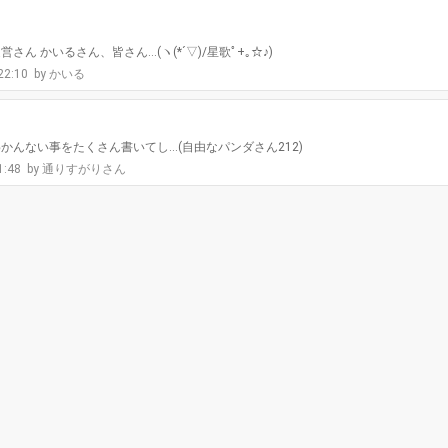
ん かいるさん、皆さん…(ヽ(*´▽)/星歌ﾟ+｡☆♪)
 22:10
かいる
かんない事をたくさん書いてし…(自由なパンダさん212)
1:48
通りすがりさん