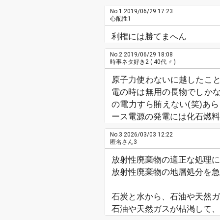
No.1
2019/06/29 17:23
心配性1
利権には勝てまへん
No.2
2019/06/29 18:08
時事ネタ好き2
( 40代 ♂ )
原子力使わないに越したこ
電の時は無用の長物でしか
の電力すら賄えない(笑)あ
ース電源の発電には化石燃料
No.3
2026/03/03 12:22
匿名さん3
放射性廃棄物の適正な処理に
放射性廃棄物の地層処分を急
石炭と水から、石油や天然ガ
石油や天然ガスが枯渇して、