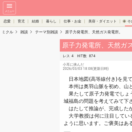
メニュー
恋愛
育児
結婚
暮らし
仕事・お金
美容・ダイエット
そ
ミクル
雑談
テーマ別雑談
原子力発電所、天然ガス発電所。
原子力発電所、天然ガ
レス
4
HIT数
874
小耳に挟んだ
2026/03/03 18:08(更新日時)
日本地図{高等線付き}を見
本州は奥羽山脈を初め、山
果たして原子力発電でしょう
城福島の問題を考えてみて下
はたして推論が、完成したか
大学教授は何に注目している
ように思います。ご褒美はあ