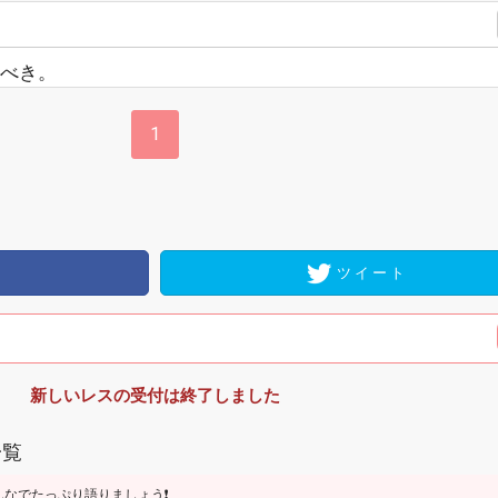
べき。
1
ツイート
新しいレスの受付は終了しました
一覧
なでたっぷり語りましょう❗