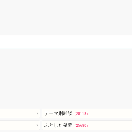
テーマ別雑談
（25118）
ふとした疑問
（25680）