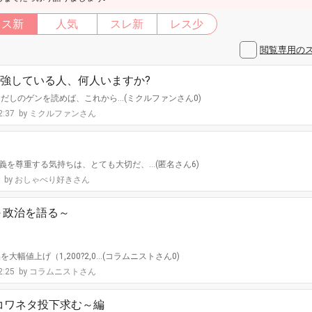
レス新
人気
スレ新
レス少
閲覧専用の
強している人、何人いますか?
だしのゲンを読めば、これから…(ミクルファンさん0)
2:37
ミクルファンさん
を尊重する気持ちは、とても大切だ、…(匿名さん6)
2
おしゃべり好きさん
～政治を語る～
幅値上げ（1,200?2,0…(コラムニストさん0)
2:25
コラムニストさん
コワネタ投下求む～編