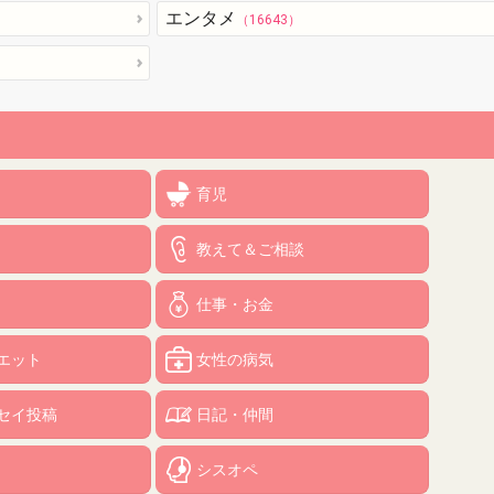
エンタメ
（16643）
育児
教えて＆ご相談
仕事・お金
エット
女性の病気
セイ投稿
日記・仲間
シスオペ