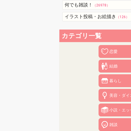
何でも雑談！
（26978）
イラスト投稿・お絵描き
（126）
カテゴリ一覧
恋愛
結婚
暮らし
美容・ダイ
小説・エッ
雑談