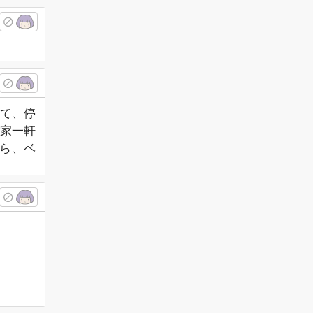
て、停
家一軒
から、ベ