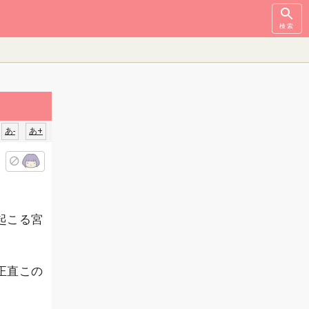
検索
あ-
あ+
起こる宮
正直この