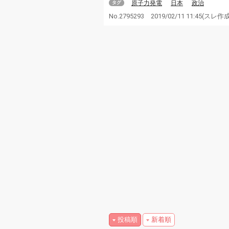
原子力発電
日本
政治
タグ
No.2795293
2019/02/11 11:45
(スレ作
投稿順
新着順