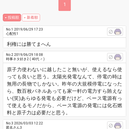
1
投稿順
新着順
No.1
2019/06/29 17:23
心配性1
利権には勝てまへん
No.2
2019/06/29 18:08
時事ネタ好き2
( 40代 ♂ )
原子力使わないに越したこと無いが、使えるなら使
っても良いと思う。太陽光発電なんて、停電の時は
無用の長物でしかない。昨年の大規模停電になった
ら、数百枚パネルあっても家一軒の電力すら賄えな
い(笑)あらゆる発電も必要だけど、ベース電源有っ
て使えるモノだから、ベース電源の発電には化石燃
料と原子力は必要だと思う。
No.3
2026/03/03 12:22
匿名さん3