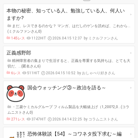
本物の秘密、知っている人、勉強している人、何人い
ますか?
まだ、レスできるのかな？ マンガ、はだしのゲンを読めば、これから…
(ミクルファンさん0)
145レス
1122HIT
2026.04.15 12:37
ミクルファンさん
正義感野郎
精神障害者の集まりで生活すると、正義を尊重する気持ちは、とても大
切だ、…(匿名さん6)
6レス
511HIT
2026.04.15 10:52
おしゃべり好きさん
国会ウォッチング③～政治を語る～
・三菱ケミカルグループ フィルム製品を大幅値上げ（1,200?2,0…(コラ
ムニストさん0)
271レス
3747HIT
2026.04.14 22:25
コラムニストさん
恐怖体験談【54】～コワネタ投下求む～編