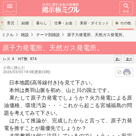
メニュー
検索
育児
結婚
暮らし
仕事・お金
美容・ダイエット
その他
ミクル
雑談
テーマ別雑談
原子力発電所、天然ガス発電所。
原子力発電所、天然ガス発電所。
レス
4
HIT数
874
あ-
あ+
小耳に挟んだ
2026/03/03 18:08(更新日時)
日本地図{高等線付き}を見て下さい。
本州は奥羽山脈を初め、山と川の国土です。
果たして原子力発電でしょうか？火力発電による原
油価格、環境汚染・・・これから起こる宮城福島の問
題を考えてみて下さい。
はたして推論が、完成したからと言って、原子力発
電を推すことが最優先でしょうか？
大学教授は何に注目しているのでしょう・・・安定