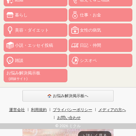
暮らし
仕事・お金
美容・ダイエット
女性の病気
小説・エッセイ投稿
日記・仲間
雑談
シスオペ
お悩み解決掲示板
(姉妹サイト)
お悩み解決掲示板へ
運営会社
利用規約
プライバシーポリシー
メディアの方へ
お問い合わせ
© 2026 ミクル
詳しく見る
arrow_forward_ios