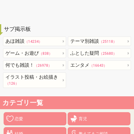
サブ掲示板
あほ雑談
テーマ別雑談
（14234）
（25118）
ゲーム・お遊び
ふとした疑問
（838）
（25680）
何でも雑談！
エンタメ
（26978）
（16643）
イラスト投稿・お絵描き
（126）
カテゴリ一覧
恋愛
育児
結婚
教えて＆ご相談