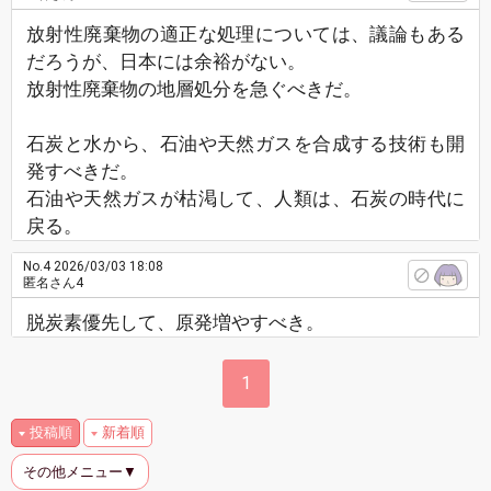
放射性廃棄物の適正な処理については、議論もある
だろうが、日本には余裕がない。
放射性廃棄物の地層処分を急ぐべきだ。
石炭と水から、石油や天然ガスを合成する技術も開
発すべきだ。
石油や天然ガスが枯渇して、人類は、石炭の時代に
戻る。
No.4
2026/03/03 18:08
匿名さん4
脱炭素優先して、原発増やすべき。
1
投稿順
新着順
その他メニュー▼