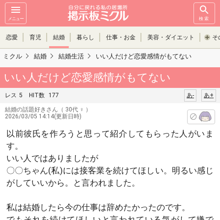
メニュー
検索
恋愛
育児
結婚
暮らし
仕事・お金
美容・ダイエット
そ
ミクル
結婚
結婚生活
いい人だけど恋愛感情がもてない
いい人だけど恋愛感情がもてない
レス
5
HIT数
177
あ-
あ+
結婚の話題好きさん
（ 30代 ♀ ）
2026/03/05 14:14(更新日時)
以前彼氏を作ろうと思って紹介してもらった人がいま
す。
いい人ではありましたが
〇〇ちゃん(私)には接客業を続けてほしい。明るい感じ
がしていいから。と言われました。
私は結婚したら今の仕事は辞めたかったのです。
でもそれを続けてほしいと言われている気がして嫌で