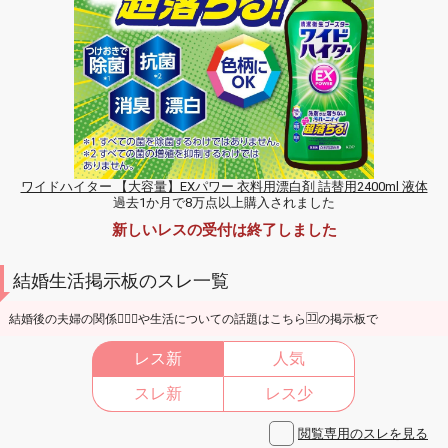
ワイドハイター 【大容量】EXパワー 衣料用漂白剤 詰替用2400ml 液体
過去1か月で8万点以上購入されました
新しいレスの受付は終了しました
結婚生活掲示板のスレ一覧
結婚後の夫婦の関係👩‍❤️‍👩や生活についての話題はこちら🈁の掲示板で
レス新
人気
スレ新
レス少
閲覧専用のスレを見る