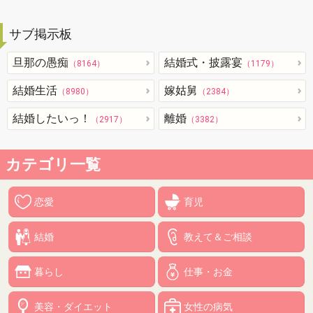
サブ掲示板
旦那の愚痴
結婚式・披露宴
（8164）
（1179）
結婚生活
嫁姑舅
（8980）
（2384）
結婚したいっ！
離婚
（2917）
（3382）
カテゴリ一覧
恋愛
育児
結婚
教えて＆ご相談
暮らし
仕事・お金
美容・ダイエット
女性の病気