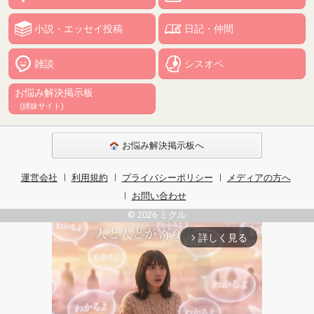
小説・エッセイ投稿
日記・仲間
雑談
シスオペ
お悩み解決掲示板
(姉妹サイト)
お悩み解決掲示板へ
運営会社
利用規約
プライバシーポリシー
メディアの方へ
お問い合わせ
© 2026 ミクル
詳しく見る
arrow_forward_ios