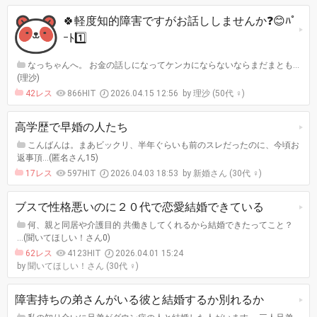
🍀軽度知的障害ですがお話ししませんか❓️😊ﾊﾟ
ｰﾄ1️⃣
なっちゃんへ。 お金の話しになってケンカにならないならまだまとも…
(理沙)
42レス
866HIT
2026.04.15 12:56
理沙 (50代 ♀)
高学歴で早婚の人たち
こんばんは。まあビックリ、半年ぐらいも前のスレだったのに、今頃お
返事頂…(匿名さん15)
17レス
597HIT
2026.04.03 18:53
新婚さん (30代 ♀)
ブスで性格悪いのに２０代で恋愛結婚できている
何、親と同居や介護目的 共働きしてくれるから結婚できたってこと？
…(聞いてほしい！さん0)
62レス
4123HIT
2026.04.01 15:24
聞いてほしい！さん (30代 ♀)
障害持ちの弟さんがいる彼と結婚するか別れるか