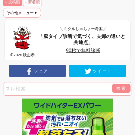
投稿順
新着順
その他メニュー▼
＼ミクルしゃちょー考案／
「脳タイプ診断で気づく、夫婦の違いと
共通点」
90秒で無料診断
©2026 秋山孝
シェア
ツイート
検索