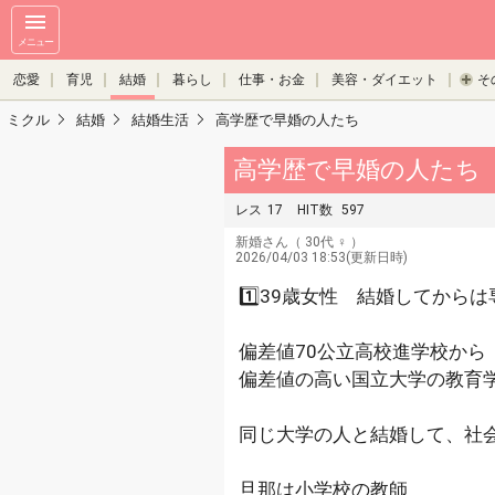
メニュー
恋愛
育児
結婚
暮らし
仕事・お金
美容・ダイエット
そ
ミクル
結婚
結婚生活
高学歴で早婚の人たち
高学歴で早婚の人たち
レス
17
HIT数
597
新婚さん
（ 30代 ♀ ）
2026/04/03 18:53(更新日時)
1️⃣39歳女性 結婚してから
偏差値70公立高校進学校から
偏差値の高い国立大学の教育
同じ大学の人と結婚して、社会
旦那は小学校の教師