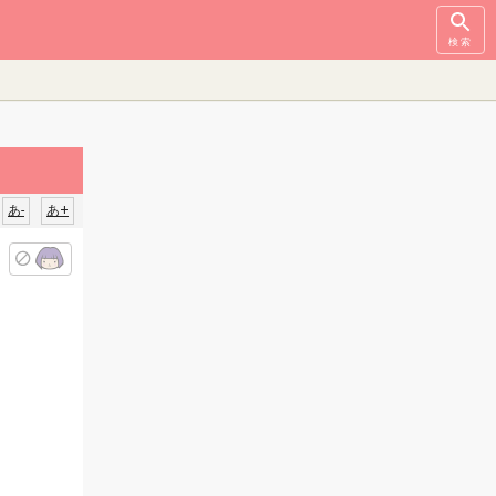
検索
あ-
あ+