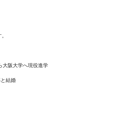
す。
ら大阪大学へ現役進学
那と結婚