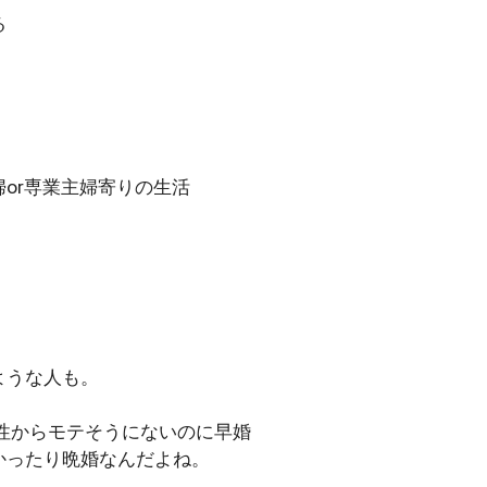
る
or専業主婦寄りの生活
ような人も。
で男性からモテそうにないのに早婚
かったり晩婚なんだよね。