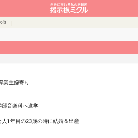
の他
は専業主婦寄り
学部音楽科へ進学
人1年目の23歳の時に結婚＆出産