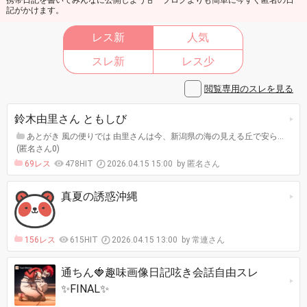
記がかけます。
レス新
人気
スレ新
レス少
閲覧専用のスレを見る
鈴木由里さん ともしび
あとがき 風の便りでは 由里さんは今、新潟県の海の見える丘で安ら…
(匿名さん0)
69レス
478HIT
2026.04.15 15:00
匿名さん
真夏の誘惑沖縄
156レス
615HIT
2026.04.15 13:00
常連さん
通ちん🍓趣味画像日記呟き会話自由スレ
✨️FINAL✨️