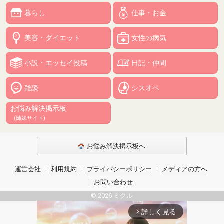
暮らし
仕事・お金
美容・ダイエット
女性の病気
小説・エッセイ投稿
日記・仲間
雑談
シスオペ
お悩み解決掲示板
(姉妹サイト)
お悩み解決掲示板へ
運営会社
利用規約
プライバシーポリシー
メディアの方へ
お問い合わせ
© 2026 ミクル
詳しく見る
arrow_forward_ios