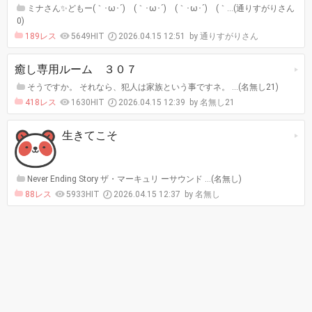
ミナさん✨️どもー(｀･ω･´)ゞ(｀･ω･´)ゞ(｀･ω･´)ゞ(｀…(通りすがりさん
0)
189レス
5649HIT
2026.04.15 12:51
通りすがりさん
癒し専用ルーム ３０７
そうですか。 それなら、犯人は家族という事ですネ。 …(名無し21)
418レス
1630HIT
2026.04.15 12:39
名無し21
生きてこそ
Never Ending Story ザ・マーキュリ ーサウンド …(名無し)
88レス
5933HIT
2026.04.15 12:37
名無し