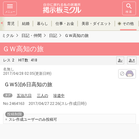
メニュー
検索
育児
結婚
暮らし
仕事・お金
美容・ダイエット
その他
ミクル
日記・仲間
日記
ＧＷ高知の旅
ＧＷ高知の旅
レス
2
HIT数
418
あ-
あ+
名無し
2017/04/28 02:05(更新日時)
ＧＷ5泊6日高知の旅
五泊六日
三人の
珍道中
タグ
No.2464163
2017/04/27 22:26
(スレ作成日時)
投稿制限
スレ作成ユーザーのみ投稿可