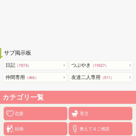
サブ掲示板
日記
つぶやき
（7074）
（19027）
仲間専用
友達二人専用
（466）
（511）
カテゴリ一覧
恋愛
育児
結婚
教えて＆ご相談