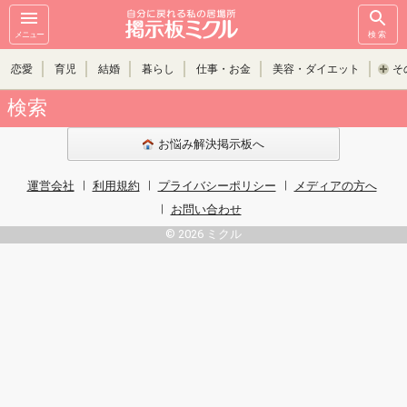
メニュー
検索
恋愛
育児
結婚
暮らし
仕事・お金
美容・ダイエット
そ
検索
お悩み解決掲示板へ
運営会社
利用規約
プライバシーポリシー
メディアの方へ
お問い合わせ
© 2026 ミクル