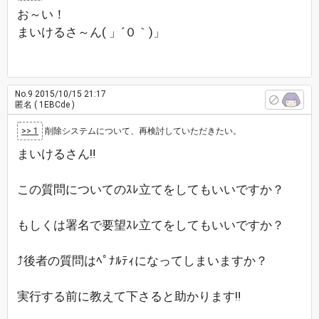
お～い！
まいけるさ～ん( 」´０｀)」
No.9
2015/10/15 21:17
匿名
( 1EBCde )
>> 1
削除システムについて、再検討していただきたい。
まいけるさん‼
この質問についてのｽﾚ立てをしてもいいですか？
もしくは署名で要望ｽﾚ立てをしてもいいですか？
⤴後者の質問はﾍﾟﾅﾙﾃｨになってしまいますか？
実行する前に教えて下さると助かります‼