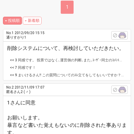
1
投稿順
新着順
No.1
2012/09/20 15:15
通りすがり1
削除システムについて、再検討していただきたい。
<< 3
同感です。 投票ではなく､運営側の判断､また､ﾕｰｻﾞｰ同士のｺﾒﾝﾄでの話し合いのｽﾚを儲けて頂けると助かります。 1人のﾕｰｻﾞｰが複数の機種での利用で多くの投票数を入れる可能性もあります。 ｶﾞﾗｹｰ･ｽﾏﾎ･ﾀﾞﾌﾞﾚｯﾄ･ｱｲﾎﾟｯﾄ･ﾊﾟｿｺﾝ 1人五台 家族5人と想定して… 1日25人分の削除投票数を入れる事も可能になります。 それについてのお考えはありませんか？
<< 7
同感です！
<< 9
まいけるさん‼ この質問についてのｽﾚ立てをしてもいいですか？ もしくは署名で要望ｽﾚ立てをしてもいいですか？ ⤴後者の質問はﾍﾟﾅﾙﾃｨになってしまいますか？ 実行する前に教えて下さると助かります‼
No.2
2012/11/09 17:07
匿名さん2
( ♂ )
1さんに同意
お願いします。
暴言など書いた覚えもないのに削除された事ありま
す。