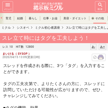
メニュー
検索
育児
結婚
暮らし
仕事・お金
美容・ダイエット
その他
ミクル
シスオペ
ミクル初心者講座
スレ立て時にはタグを工夫し
スレ立て時にはタグを工夫しよう！
レス
10
HIT数
12800
あ-
あ+
まいける
（ SYSOP ）
2020/04/15 13:09(更新日時)
スレッドを作成される際に、3つ「タグ」を入力するこ
とができます。
タグの工夫次第で、よりたくさんの方に、スレッドに
訪問していただける可能性が広がりますので、ぜひ、
チャレンジしてみてください。
■タグの機能、効果