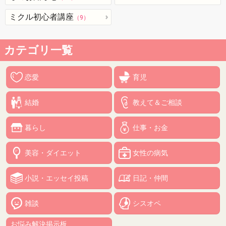
ミクル初心者講座
（9）
カテゴリ一覧
恋愛
育児
結婚
教えて＆ご相談
暮らし
仕事・お金
美容・ダイエット
女性の病気
小説・エッセイ投稿
日記・仲間
雑談
シスオペ
お悩み解決掲示板