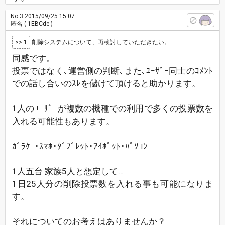
No.3
2015/09/25 15:07
匿名
( 1EBCde )
>> 1
削除システムについて、再検討していただきたい。
同感です。
投票ではなく､運営側の判断､また､ﾕｰｻﾞｰ同士のｺﾒﾝﾄ
での話し合いのｽﾚを儲けて頂けると助かります。
1人のﾕｰｻﾞｰが複数の機種での利用で多くの投票数を
入れる可能性もあります。
ｶﾞﾗｹｰ･ｽﾏﾎ･ﾀﾞﾌﾞﾚｯﾄ･ｱｲﾎﾟｯﾄ･ﾊﾟｿｺﾝ
1人五台 家族5人と想定して…
1日25人分の削除投票数を入れる事も可能になりま
す。
それについてのお考えはありませんか？