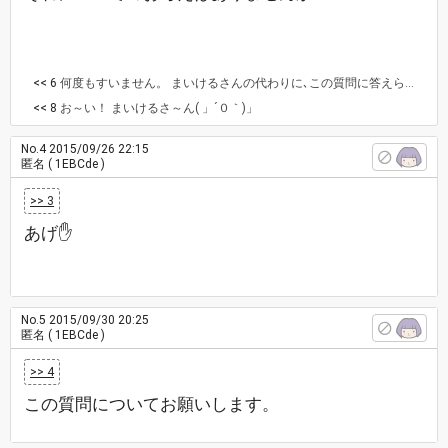
<< 6
何度もすいません。 まいけるさんの代わりに､この質問に答えられる方はいませんか？
<< 8
お～い！ まいけるさ～ん( 」´０｀)」
No.4
2015/09/26 22:15
匿名
( 1EBCde )
>> 3
あげ✋
No.5
2015/09/30 20:25
匿名
( 1EBCde )
>> 4
この質問についてお願いします。