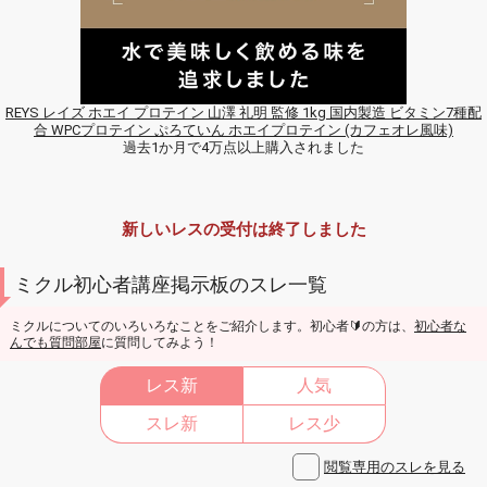
REYS レイズ ホエイ プロテイン 山澤 礼明 監修 1kg 国内製造 ビタミン7種配
合 WPCプロテイン ぷろていん ホエイプロテイン (カフェオレ風味)
過去1か月で4万点以上購入されました
新しいレスの受付は終了しました
ミクル初心者講座掲示板のスレ一覧
ミクルについてのいろいろなことをご紹介します。初心者🔰の方は、
初心者な
んでも質問部屋
に質問してみよう！
レス新
人気
スレ新
レス少
閲覧専用のスレを見る