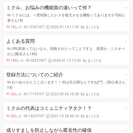
ミクル、お悩みの機能面の違いって何？
ミクルには、一度削除したレスを復元させる機能ってありますか?(初心
者さん18)
18レス
13351HIT
2026.01.14 17:50
まいける
よくある質問
URL間違ってないなら、削除されたってことですよ 投票か、シスオペ
かに(匿名さん185)
185レス
38327HIT
2026.01.13 13:26
まいける
登録方法についてのご紹介
わーありがとうございます！！ IDは非公開なんですね(^^) …(初心者さん
18)
20レス
17197HIT
2022.05.06 18:28
まいける
ミクルの代表はコミュニティヲタク！？
30レス
14237HIT
2021.10.26 06:16
まいける
成りすましを防止しながら匿名性の確保