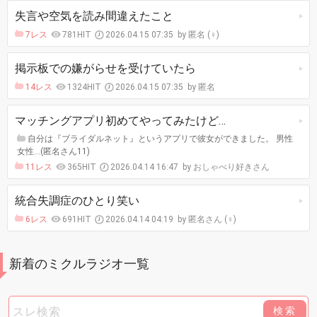
失言や空気を読み間違えたこと
7レス
781HIT
2026.04.15 07:35
匿名 (♀)
掲示板での嫌がらせを受けていたら
14レス
1324HIT
2026.04.15 07:35
匿名
マッチングアプリ初めてやってみたけど…
自分は『ブライダルネット』というアプリで彼女ができました。 男性
女性…(匿名さん11)
11レス
365HIT
2026.04.14 16:47
おしゃべり好きさん
統合失調症のひとり笑い
6レス
691HIT
2026.04.14 04:19
匿名さん (♀)
新着のミクルラジオ一覧
検索