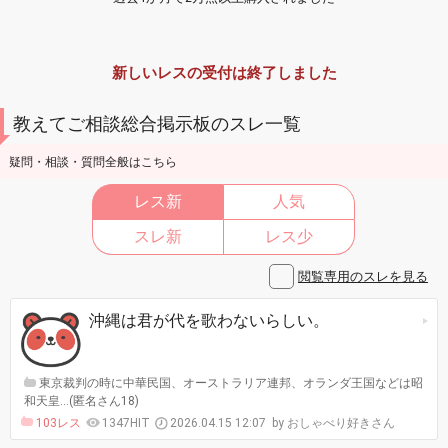
新しいレスの受付は終了しました
教えてご相談総合掲示板のスレ一覧
疑問・相談・質問全般はこちら
レス新
人気
スレ新
レス少
閲覧専用のスレを見る
沖縄は君が代を歌わないらしい。
東京裁判の時に中華民国、オーストラリア連邦、オランダ王国などは昭
和天皇…(匿名さん18)
103レス
1347HIT
2026.04.15 12:07
おしゃべり好きさん