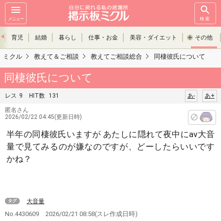
メニュー
検索
育児
結婚
暮らし
仕事・お金
美容・ダイエット
その他
ミクル
教えて＆ご相談
教えてご相談総合
同棲彼氏について
同棲彼氏について
レス
9
HIT数
131
あ-
あ+
匿名さん
2026/02/22 04:45(更新日時)
半年の同棲彼氏いますが あたしに隠れて夜中にav大音
量で見てみるのが嫌なのですが、どーしたらいいです
かね？
大音量
タグ
No.4430609
2026/02/21 08:58
(スレ作成日時)