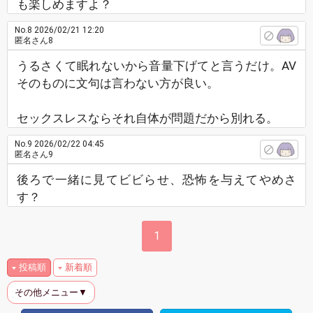
も楽しめますよ？
No.8
2026/02/21 12:20
匿名さん8
うるさくて眠れないから音量下げてと言うだけ。AV
そのものに文句は言わない方が良い。
セックスレスならそれ自体が問題だから別れる。
No.9
2026/02/22 04:45
匿名さん9
後ろで一緒に見てビビらせ、恐怖を与えてやめさ
す？
1
投稿順
新着順
その他メニュー▼