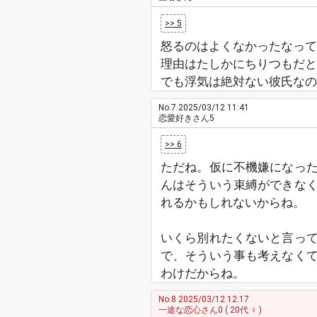
>> 5
怒るのはよくなかったなって
理由はたしかにちりつもだと
でも浮気は絶対ない彼氏なの
No.7
2025/03/12 11:41
恋愛好きさん5
>> 6
ただね。仮に不機嫌になっ
んはそういう束縛ができな
れるかもしれないからね。
いくら別れたくないと言っ
で、そういう事も考えなく
わけだからね。
No.8
2025/03/12 12:17
一途な恋心さん0
( 20代 ♀ )