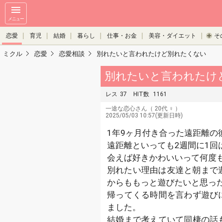
メニュー
恋愛
育児
結婚
暮らし
仕事・お金
美容・ダイエット
そ
ミクル
恋愛
恋愛相談
別れたいと言われたけど別れたくない
別れたいと言われたけ
レス
37
HIT数
1161
一途な恋心さん
（ 20代 ♀ ）
2025/05/03 10:57(更新日時)
1年9ヶ月付き合った遠距離の
遠距離といっても2週間に1
会えば好きかわいいって何度
別れたい理由は友達と朝まで遊
からももっと遊びたいと思っ
帰ってくる時間を言わず遊び
ました。
結婚まで考えていて同棲の話