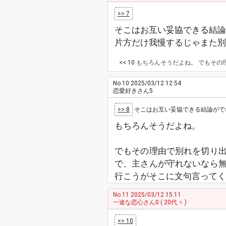
>> 7
そこはお互い妥協できる結論が
片方だけ我慢するじゃまた別
<< 10
もちろんそうだよね。 でもその理由で別れを切り出してるのは彼であって、
No.10
2025/03/12 12:54
恋愛好きさん5
>> 8
そこはお互い妥協できる結論がでれ
もちろんそうだよね。
でもその理由で別れを切り
で、主さんが守れないなら
行こうがそこに文句言ってく
No.11
2025/03/12 15:11
一途な恋心さん0
( 20代 ♀ )
>> 10