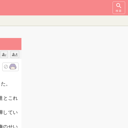
検索
あ-
あ+
した。
達とこれ
嘩してい
俺のせい