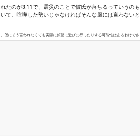
れたのが3.11で、震災のことで彼氏が落ちるっていうの
ていて、喧嘩した勢いじゃなければそんな風には言わないと
けだから、主さんの言う片方が我慢する、つまり主さんが我慢してるだけって事になるかもしれない。 何が言いたいかと言うと、片方が絶対に別れたくないと執着したら必然とそうなってしまう可能性があるんだよ。絶対に別れたくないではなく、あまりふざけた行動ばかりするなら主さんの方から無理だよとちゃんと言える人にならないと、それこそ彼の言いなりで、彼の好き勝手な行動に我慢する事しかできなくなるから、主さん自身もよく考える必要があると思うよ。 スレの感じからすると執着が強いように見えるからね