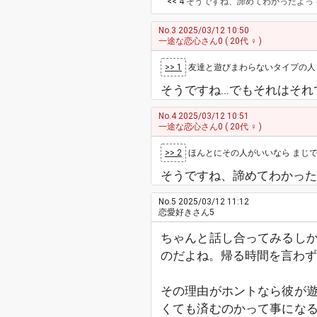
<< 4
そうですね、諦めてわかったよっ
No.3
2025/03/12 10:50
一途な恋心さん0
( 20代 ♀ )
>> 1
友達と遊びまわらないタイプの人
そうですね...でもそれは
No.4
2025/03/12 10:51
一途な恋心さん0
( 20代 ♀ )
>> 2
ほんとにその人がいいなら まじ
そうですね、諦めてわかった
No.5
2025/03/12 11:12
恋愛好きさん5
ちゃんと話し合ってみるし
のだよね。帰る時間を言わず
その理由がホントなら彼が
くても済むのかって事にな