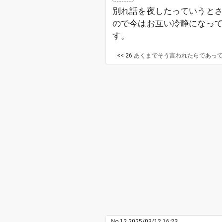
別れ話を夜したっていうとさ
ので今はお互い冷静になっ
す。
<< 26
あくまでそう言われたらであって、仮にそう言われなくても実際に頻繁に遊びに行ったりする可能性はあるわけでさ。 そういう行動されても文句は言いづらくなるよね。結局のところ彼の要望を飲んだ形になるわ
No.12
2025/03/12 16:23