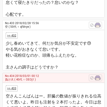
怠くて寝たきりだったの？怠いのかな？
心配です。
No.433
2018/02/28 15:56
空
( 50代 ♀ qfdnye )
>> 432
少し春めいてきて、何だか気分が不安定です😓
やる気がおきなくて怠いです。
軽い花粉症なのか、頭痛もふえたかな。
主さんの調子はどうですか？
No.434
2018/03/01 00:12
負け犬
( 40代 ♀ OEOj1 )
>> 433
空さんこんばんはー。肝臓の数値が振りきれる位高
くて悪いよ。昨日も注射を２本打ったよ。今日は怠