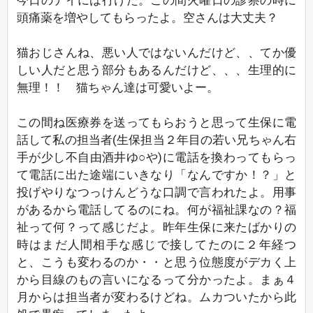
今日のデイには行けた。この間火曜日の診察の時に
頭痛薬を増やしてもらったよ。空さんは大丈夫？
猫おじさんね、悪い人ではないんだけど、、てか優
しい人だと思う部分もあるんだけど、、、生理的に
無理！！ 猫ちゃん達は可愛いよー。
この間ね医療券を送ってもらおうと思って生保に電
話して私の担当者(生保担当２年目の若い兄ちゃん右
手が少し不自由酒井ゆ○や)に電話を換わってもらっ
て電話に出た途端にいきなり「なんですか！？」と
投げやりなつっけんどうな口調で言われたよ。用事
があるから電話してるのにね。何が福祉課なの？福
祉って何？って感じだよ。昨年生保に来たばかりの
時はまだ人間相手な感じで接してたのに２年経つ
と、こうも変わるのか・・と思う位態度がデカく上
から目線のもの言いになるって分かったよ。まぁ４
月からは担当者が変わるけどね。ムカついたから此