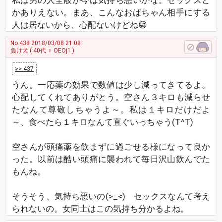
私は男の人全般が今は気持ち悪いかな。セックスと
かありえない。まあ、こんなおばちゃん相手にする
人は居ないから、心配ないけどね😁
No.438
2018/03/08 21:08
負け犬
( 40代 ♀ OEOj1 )
>> 437
うん。一応薬の効果で数値は少し減ってきてるよ。
心配してくれてありがとう。空さん３キロも減らせ
たなんて尊敬しちゃうよ～。私は１キロだけだよ
～、食べたら１キロなんて直ぐいっちゃう(T^T)
空さんが頭痛薬を飲まずに過ごせる様になって良か
った。以前は酷い頭痛に襲われて毎日沢山飲んでた
もんね。
そうそう、気持ち悪いの(>_<) セックスなんて考え
られないの。女同士はこの気持ち分かるよね。