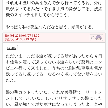
り敢えず昼用の薬を飲んでから行ってくるね。外は
風がふいてるみたいですきま風の音がしてる。洗濯
機のスイッチを押してから行こう。
やっぱり私は夜型なんだなと思う。頭痛がする。
No.408
2018/01/27 18:00
負け犬
( 40代 ♀ OEOj1 )
>> 407
ただいま。まだ歩道が凍ってる所があったから今日
も信号を渡って凍ってない歩道を歩いて薬局とコン
ビニへ行って来ました。うちの北側の駐車場も雪が
残ってるし凍ってる。なるべく凍ってない所を歩い
たよ。
髪の毛カットしたいな。それか美容院でトリートメ
ントしてほしいな。しっとりサラサラの髪にした
い。風が強くてボサボサになってしまったよ。鬼や