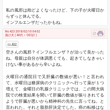
私の風邪は殆どよくなったけど、下の子が火曜日か
らずっと休んでる。
インフルエンザだったかもね。
No.423
2018/02/10 04:02
負け犬
( 40代 ♀ OEOj1 )
>> 422
空さんの風邪？インフルエンザ？が治って良かった
ね。母親は自分が体調悪くても、起きてしなきゃい
けない事があるから辛いよね。
火曜日の通院日で又肝臓の数値が悪い！と言われ
て、水曜日は糖尿病のクリニックへ行って薬が１つ
増えて、金曜日の乳腺クリニックでは、この間大病
院での検査結果を聞いて肝臓の数値が振りきれてる
ようで肝臓が悪いから精神科の先生に言ってね。と
言われた。それと脂肪肝決定でした。癌の転移はな