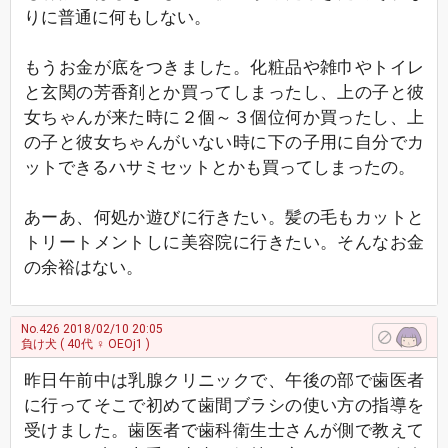
りに普通に何もしない。
もうお金が底をつきました。化粧品や雑巾やトイレ
と玄関の芳香剤とか買ってしまったし、上の子と彼
女ちゃんが来た時に２個～３個位何か買ったし、上
の子と彼女ちゃんがいない時に下の子用に自分でカ
ットできるハサミセットとかも買ってしまったの。
あーあ、何処か遊びに行きたい。髪の毛もカットと
トリートメントしに美容院に行きたい。そんなお金
の余裕はない。
No.426
2018/02/10 20:05
負け犬
( 40代 ♀ OEOj1 )
昨日午前中は乳腺クリニックで、午後の部で歯医者
に行ってそこで初めて歯間ブラシの使い方の指導を
受けました。歯医者で歯科衛生士さんが側で教えて