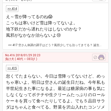
>> 414
え～雪が降ってるのね😱
こっちは寒いけど雪は降ってないよ。
地下鉄だから遅れたりはしないのかな？
風邪がなかなか治らないよ😢
<< 417
空さん体調の調子はどう？風邪少しでも治ってきてる？ 誕生日おめでとう🎁🎂
No.416
2018/01/29 20:23
負け犬
( 40代 ♀ OEOj1 )
>> 415
怠くてたまらない。今日は雪降ってないけど、めっ
ちゃ寒いよ。明日は空さんの誕生日だね。今年私も
半世紀生きた事になるよ。最近は糖尿病の事も気に
しなくなってポテチや生クリームたっぷりのロール
ケーキを買って食べたりしてるよ。でも５品目サラ
ダはちゃんと食べてる。野菜を沢山入れたコンソメ