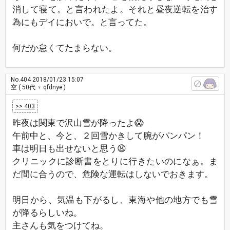
消して寝て。と言われたよ。それと昼夜逆転を治す
為にもデイにおいで。と言ってた。
何だか怠くてたまらない。
No.404
2018/01/23 15:07
空
( 50代 ♀ qfdnye )
>> 403
昨夜は関東で沢山雪が降ったよ😱
午前中と、今と、２回雪かきして腕がパンパン！
車は明日も出せないと思う😩
クリニックに診断書をとりに行きたいのになぁ。ま
だ間に合うので、危険な運転はしないでおきます。
明日から、気温も下がるし、東海や他の地方でも雪
が降るらしいね。
主さんも気をつけてね。