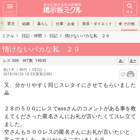
メニュー
検索
育児
結婚
暮らし
仕事・お金
美容・ダイエット
その他
ミクル
日記・仲間
日記
情けないバカな私 ２９
情けないバカな私 ２９
レス
500
HIT数
19535
あ-
あ+
負け犬
（ 40代 ♀ OEOj1 ）
2018/06/26 18:33(更新日時)
又、分かりやすく同じスレタイにさせてもらいました
🙇
２８の５００にレスでassさんのコメントがある事を教
えてくださった匿名さんにお礼が言いたくてスレ立て
ました。
空さんも５００レスの匿名さんにお礼が言いたいと、
言ってました。ありがとうございました🙇