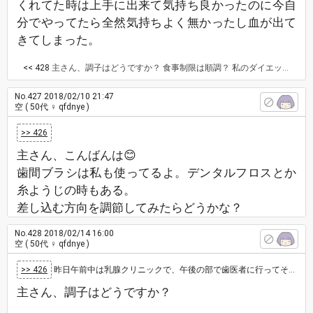
くれてた時は上手に出来て気持ち良かったのに今自
分でやってたら全然気持ちよく無かったし血が出て
きてしまった。
<< 428
主さん、調子はどうですか？ 食事制限は順調？ 私のダイエットはすこーしづつ進んでいます👍 1/10から始めて、3～4kg痩せた感じ。 抜け毛だけは避けたいので、無理せずにやるね。 こちらは、少し野菜が安くなってきたよ。暖かくなると色々な野菜が安く出てくるから、沢山食べるようにしないとね。
No.427
2018/02/10 21:47
空
( 50代 ♀ qfdnye )
>> 426
主さん、こんばんは😊
歯間ブラシは私も使ってるよ。デンタルフロスとか
糸ようじの時もある。
差し込む方向を調節してみたらどうかな？
No.428
2018/02/14 16:00
空
( 50代 ♀ qfdnye )
>> 426
昨日午前中は乳腺クリニックで、午後の部で歯医者に行ってそこで初めて歯間ブラシの使い方の指導を受けました。歯医者で歯科衛生士さんが側で教えてく…
主さん、調子はどうですか？