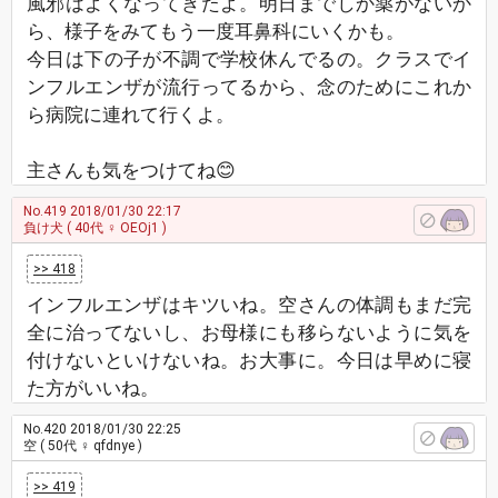
風邪はよくなってきたよ。明日までしか薬がないか
ら、様子をみてもう一度耳鼻科にいくかも。
今日は下の子が不調で学校休んでるの。クラスでイ
ンフルエンザが流行ってるから、念のためにこれか
ら病院に連れて行くよ。
主さんも気をつけてね😊
No.419
2018/01/30 22:17
負け犬
( 40代 ♀ OEOj1 )
>> 418
インフルエンザはキツいね。空さんの体調もまだ完
全に治ってないし、お母様にも移らないように気を
付けないといけないね。お大事に。今日は早めに寝
た方がいいね。
No.420
2018/01/30 22:25
空
( 50代 ♀ qfdnye )
>> 419