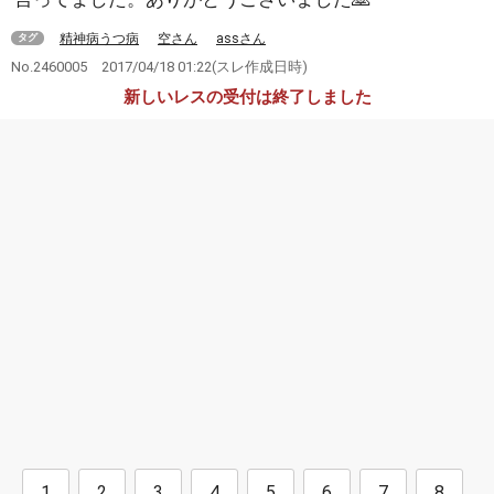
精神病うつ病
空さん
assさん
タグ
No.2460005
2017/04/18 01:22
(スレ作成日時)
新しいレスの受付は終了しました
1
2
3
4
5
6
7
8