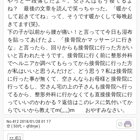
やっと一段落したよ～。空さんはもう寝てるよ
ね？ 最後の文章を読んで笑っちゃった。「暖かく
して起きててね」って、そうです暖かくして毎晩起
きてます(笑)。
下の子が以前から腰が痛い！と言ってて今日も湿布
を貼ってあげたよ。「接骨院かマッサージに行き
な」と言ったら、回りからも接骨院に行った方がい
いと言われたそうです。接骨院に行く前に整形外科
でヘルニアか調べてもらってから接骨院に行った方
が私はいいと思うんだけど、どう思う？私は接骨院
に行った事が無くて、空さんならお母様と接骨院に
行ってるし、空さん宅の上の子さんも接骨院へ行っ
てるから、整形外科に行かなくても直接接骨院に行
っていいのかわかる？返信はこのレスに気付いてか
らでいいから教えてm(__)m おやすみなさい。
No.412
2018/01/28 01:17
空
( 50代 ♀ qfdnye )
>> 411