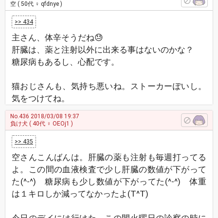
空
( 50代 ♀ qfdnye )
>> 434
主さん、体辛そうだね😓
肝臓は、薬と注射以外に出来る事はないのかな？
糖尿病もあるし、心配です。
猫おじさんも、気持ち悪いね。ストーカーぽいし。
気をつけてね。
No.436
2018/03/08 19:37
負け犬
( 40代 ♀ OEOj1 )
>> 435
空さんこんばんは。肝臓の薬も注射も毎週打ってる
よ。この間の血液検査で少し肝臓の数値が下がって
た(^-^) 糖尿病も少し数値が下がってた(^-^) 体重
は１キロしか減ってなかったよ(T^T)