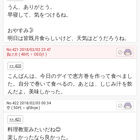
うん、ありがとう。
早寝して、気をつけるね。
おやすみ🌛
明日は皆既月食らしいけど、天気はどうだろうね。
No.421
2018/02/02 23:47
負け犬
( 40代 ♀ OEOj1 )
>> 420
こんばんは。今日のデイで恵方巻を作って食べまし
た。自分で巻いて食べるの。あとは、しじみ汁を飲
んだよ。美味しかった。
No.422
2018/02/03 00:34
空
( 50代 ♀ qfdnye )
>> 421
料理教室みたいだね😊
楽しかったなら良かった。