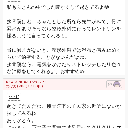
私もふとんの中でした暖かくして起きてるよ😁
接骨院はね、ちゃんとした所なら先生がみて、骨に
異常がありそうなら整形外科に行ってレントゲンを
撮るように言ってくれるよ。
骨に異常がないと、整形外科では湿布と痛み止めく
らいで治療することがないんだよね。
接骨院なら、電気をかけたりストレッチしたり色々
な治療をしてくれるよ。おすすめ👍
No.413
2018/01/28 02:53
負け犬
( 40代 ♀ OEOj1 )
>> 412
起きてたんだね。接骨院下の子ん家の近所にないか
探してみるね。
ありがとう。
さっきね、下の子の背中に片足乗せてグリグリとマ