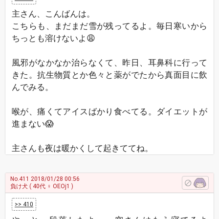
主さん、こんばんは。
こちらも、まだまだ雪が残ってるよ。毎日寒いから
ちっとも溶けないよ😩
風邪がなかなか治らなくて、昨日、耳鼻科に行って
きた。抗生物質とか色々と薬がでたから真面目に飲
んでみる。
喉が、痛くてアイスばかり食べてる。ダイエットが
進まない😱
主さんも夜は暖かくして起きててね。
No.411
2018/01/28 00:56
負け犬
( 40代 ♀ OEOj1 )
>> 410