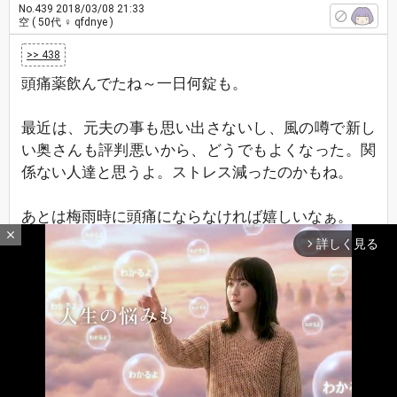
No.439
2018/03/08 21:33
空
( 50代 ♀ qfdnye )
>> 438
頭痛薬飲んでたね～一日何錠も。
最近は、元夫の事も思い出さないし、風の噂で新し
い奥さんも評判悪いから、どうでもよくなった。関
係ない人達と思うよ。ストレス減ったのかもね。
あとは梅雨時に頭痛にならなければ嬉しいなぁ。
close
詳しく見る
arrow_forward_ios
もうすく、4月だね。役所の担当者は替わるし、次
は良い人だといいね。
上の子も、今月末で寮生活も終わって、4月から新
しい分署になるの。まだどこかは分からないけど、
家からバイクで通うのは確か。
下の子はいよいよ受験生なんだけど、勉強好きじゃ
ないからどうなる事やら。
最新レスへ
上へ
下へ