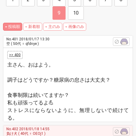
9
10
投稿順
新着順
主のみ
画像のみ
No.401
2018/01/17 13:30
空
( 50代 ♀ qfdnye )
>> 400
主さん、おはよう。
調子はどうですか？糖尿病の怠さは大丈夫？
食事制限は続いてますか？
私も頑張ってるよ💪
ストレスにならないように、無理しないで続けて
る。
No.402
2018/01/18 14:55
負け犬
( 40代 ♀ OEOj1 )