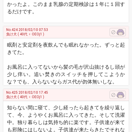
かったよ。このまま乳腺の定期検診は１年に１回す
るだけです。
No.424
2018/02/10 07:53
負け犬
( 40代 ♀ OEOj1 )
眠剤と安定剤を夜飲んでも眠れなかった。ずっと起
きてた。
お風呂に入ってないから髪の毛が沢山抜けるし頭が
少し痒い。追い焚きのスイッチを押してこようか
な？でも、入らないならガス代が勿体無いしな。
No.425
2018/02/10 17:45
負け犬
( 40代 ♀ OEOj1 )
知らない間に寝て、少し経ったら起きてを繰り返し
て、今、ようやくお風呂に入ってきた。そして洗濯
中。独り暮らしは気持ち的に楽です。子供達が来て
も邪険にはしないよ。子供達が来たらきたでそれな