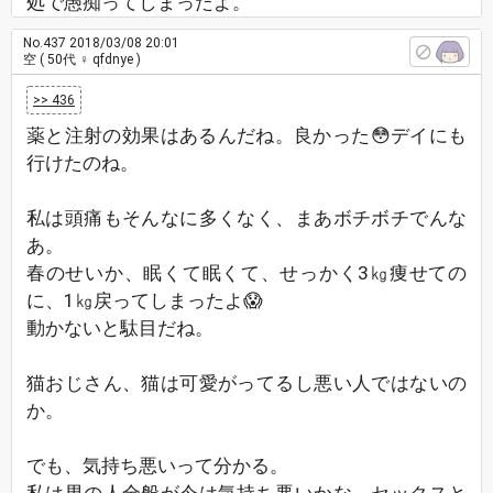
処で愚痴ってしまったよ。
No.437
2018/03/08 20:01
空
( 50代 ♀ qfdnye )
>> 436
薬と注射の効果はあるんだね。良かった😳デイにも
行けたのね。
私は頭痛もそんなに多くなく、まあボチボチでんな
あ。
春のせいか、眠くて眠くて、せっかく3㎏痩せての
に、1㎏戻ってしまったよ😱
動かないと駄目だね。
猫おじさん、猫は可愛がってるし悪い人ではないの
か。
でも、気持ち悪いって分かる。