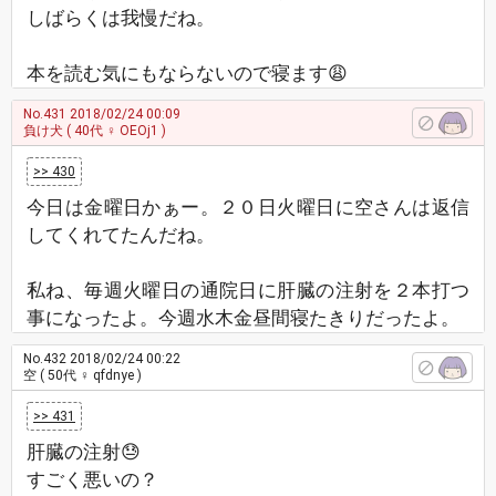
しばらくは我慢だね。
本を読む気にもならないので寝ます😩
No.431
2018/02/24 00:09
負け犬
( 40代 ♀ OEOj1 )
>> 430
今日は金曜日かぁー。２０日火曜日に空さんは返信
してくれてたんだね。
私ね、毎週火曜日の通院日に肝臓の注射を２本打つ
事になったよ。今週水木金昼間寝たきりだったよ。
No.432
2018/02/24 00:22
空
( 50代 ♀ qfdnye )
>> 431
肝臓の注射😓
すごく悪いの？