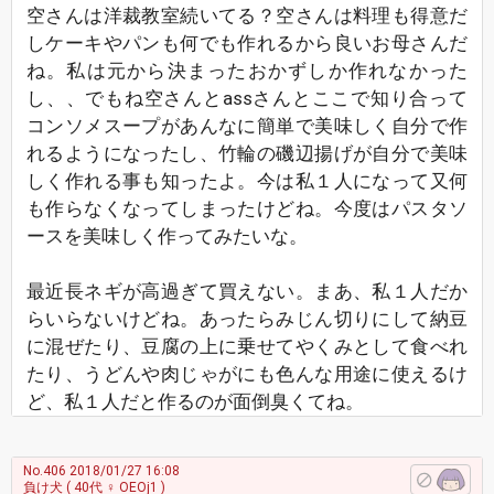
空さんは洋裁教室続いてる？空さんは料理も得意だ
しケーキやパンも何でも作れるから良いお母さんだ
ね。私は元から決まったおかずしか作れなかった
し、、でもね空さんとassさんとここで知り合って
コンソメスープがあんなに簡単で美味しく自分で作
れるようになったし、竹輪の磯辺揚げが自分で美味
しく作れる事も知ったよ。今は私１人になって又何
も作らなくなってしまったけどね。今度はパスタソ
ースを美味しく作ってみたいな。
最近長ネギが高過ぎて買えない。まあ、私１人だか
らいらないけどね。あったらみじん切りにして納豆
に混ぜたり、豆腐の上に乗せてやくみとして食べれ
たり、うどんや肉じゃがにも色んな用途に使えるけ
ど、私１人だと作るのが面倒臭くてね。
No.406
2018/01/27 16:08
負け犬
( 40代 ♀ OEOj1 )