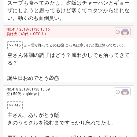
スープも食べてみたよ。夕飯はチャーハンとギョー
ザにしようと思ってるけど寒くてコタツから出れな
い。動くのも面倒臭い。
No.417
2018/01/30 15:16
負け犬
( 40代 ♀ OEOj1 )
>> 415
え～雪が降ってるのね😱 こっちは寒いけど雪は降ってないよ。 地下鉄だから遅れたりはしないのかな？ 風邪がなかなか治らないよ😢
空さん体調の調子はどう？風邪少しでも治ってきて
る？
誕生日おめでとう🎁🎂
No.418
2018/01/30 15:59
空
( 50代 ♀ qfdnye )
>> 417
主さん、ありがとう🙌
きのうミクルを読むまですっかり忘れてたよ。