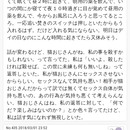
くて眠くて昼２時に起きて、朝用の薬を飲んで、い
つの間にか寝てて夜１０時過ぎに目が覚めて昼用の
薬を飲んで、今からお風呂に入ろうと思ってるとこ
ろ。一応追い焚きのスイッチは押しといたからもう
入れるはず。だけど入れる気にならない。明日はデ
イの日なのにこんな時間に起きてたら又休みそう。
話が変わるけど、猫おじさんがね、私の事を殺すか
もしれない。って言ってた。私は「いいよ。殺した
ければ殺せば。この世に未練も何も無いしね」って
返答しといた。私が猫おじさんにセックスさせない
かららしい。セックスなんて気持ち悪い！相手が猫
おじさんだからって訳では無くてセックス自体が気
持ち悪いの。あの行為が気持ち悪くて考えらんな
い。猫おじさんはね、私の返答に対して、「何で
だ？楽しみはないのか？」とか色々言ってたけど、
私は話す気になれず無視しといた。
No.435
2018/03/01 23:52