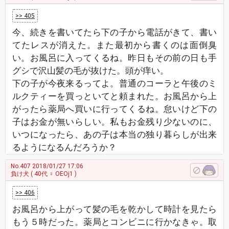
>> 405
今、続きを書いてたら下の子から電話がきて、書い
てたレスが消えた。また最初から書くのは面倒臭
い。お風呂に入ってくるね。昨日もその前の日も手
グシで沢山髪の毛が抜けた。頭が痒い。
下の子が今夜来るってよ。普通のコーラと午後のミ
ルクティーを買っといてと頼まれた。お風呂から上
がったら薬局へ買いに行ってくるね。怠いけど下の
子はお金が無いらしい。私もお金残り少ないのに、
いつになったら、あの子は本当の独り暮らしが出来
るようになるんだろうか？
No.407
2018/01/27 17:06
負け犬
( 40代 ♀ OEOj1 )
>> 406
お風呂から上がって髪の毛を乾かして時計を見たら
もう５時だった。薬局とコンビニに行かなきゃ。取