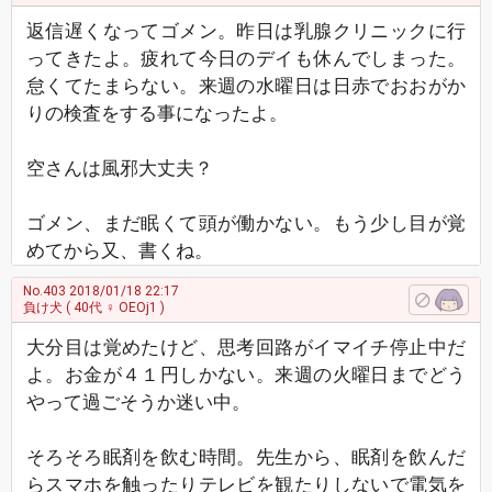
返信遅くなってゴメン。昨日は乳腺クリニックに行
ってきたよ。疲れて今日のデイも休んでしまった。
怠くてたまらない。来週の水曜日は日赤でおおがか
りの検査をする事になったよ。
空さんは風邪大丈夫？
ゴメン、まだ眠くて頭が働かない。もう少し目が覚
めてから又、書くね。
No.403
2018/01/18 22:17
負け犬
( 40代 ♀ OEOj1 )
大分目は覚めたけど、思考回路がイマイチ停止中だ
よ。お金が４１円しかない。来週の火曜日までどう
やって過ごそうか迷い中。
そろそろ眠剤を飲む時間。先生から、眠剤を飲んだ
らスマホを触ったりテレビを観たりしないで電気を