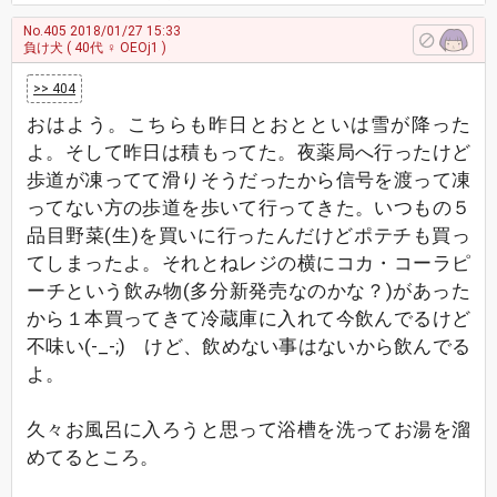
No.405
2018/01/27 15:33
負け犬
( 40代 ♀ OEOj1 )
>> 404
おはよう。こちらも昨日とおとといは雪が降った
よ。そして昨日は積もってた。夜薬局へ行ったけど
歩道が凍ってて滑りそうだったから信号を渡って凍
ってない方の歩道を歩いて行ってきた。いつもの５
品目野菜(生)を買いに行ったんだけどポテチも買っ
てしまったよ。それとねレジの横にコカ・コーラピ
ーチという飲み物(多分新発売なのかな？)があった
から１本買ってきて冷蔵庫に入れて今飲んでるけど
不味い(-_-;) けど、飲めない事はないから飲んでる
よ。
久々お風呂に入ろうと思って浴槽を洗ってお湯を溜
めてるところ。