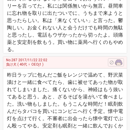
リーを言ってた。私には関係無いから無言。昼間車
に忘れ物を取りに出たついでに、うちまで来ようと
思ったらしい。私は「来なくていい」と言った。鬱
陶しい。お金くれない人と会うだけでも時間の無駄
と思ったし、電話もウザかったから切ったよ。頭痛
薬と安定剤を飲もう。買い物に薬局へ行くのもやめ
る。
No.287
2017/11/22 22:02
負け犬
( 40代 ♀ OEOj1 )
昨日ラップに包んだご飯をレンジで温めて、野沢菜
漬けと一緒に食べてたら、歯に被せてあった物が取
れてしまいました。痛くないから、神経はもう抜い
てあると思う。あと、ざるそばを湯がいて食べまし
た。洗い物もしました。もうこんな時間だ！眠剤飲
んだらタバコを買いにコンビニへ行く予定。懐中電
灯を点けて行く。不審者に出会ったら懐中電灯でぶ
ん殴ってやる。安定剤も眠剤と一緒に飲んでおくか