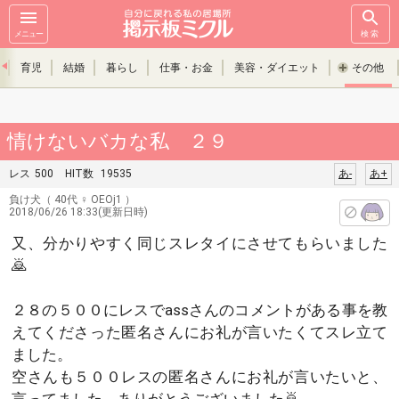
メニュー
検索
育児
結婚
暮らし
仕事・お金
美容・ダイエット
その他
情けないバカな私 ２９
レス
500
HIT数
19535
あ-
あ+
負け犬
（ 40代 ♀ OEOj1 ）
2018/06/26 18:33(更新日時)
又、分かりやすく同じスレタイにさせてもらいました
🙇
２８の５００にレスでassさんのコメントがある事を教
えてくださった匿名さんにお礼が言いたくてスレ立て
ました。
空さんも５００レスの匿名さんにお礼が言いたいと、