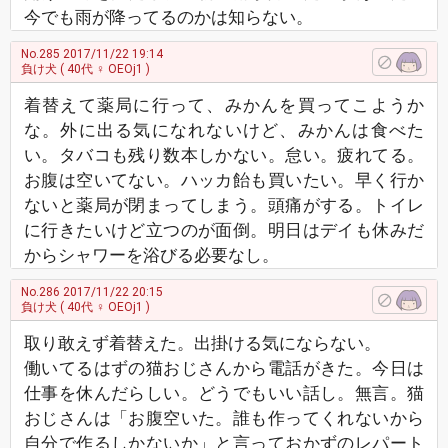
今でも雨が降ってるのかは知らない。
No.285
2017/11/22 19:14
負け犬
( 40代 ♀ OEOj1 )
着替えて薬局に行って、みかんを買ってこようか
な。外に出る気になれないけど、みかんは食べた
い。タバコも残り数本しかない。怠い。疲れてる。
お腹は空いてない。ハッカ飴も買いたい。早く行か
ないと薬局が閉まってしまう。頭痛がする。トイレ
に行きたいけど立つのが面倒。明日はデイも休みだ
からシャワーを浴びる必要なし。
No.286
2017/11/22 20:15
負け犬
( 40代 ♀ OEOj1 )
取り敢えず着替えた。出掛ける気にならない。
働いてるはずの猫おじさんから電話がきた。今日は
仕事を休んだらしい。どうでもいい話し。無言。猫
おじさんは「お腹空いた。誰も作ってくれないから
自分で作るしかないか」と言っておかずのレパート