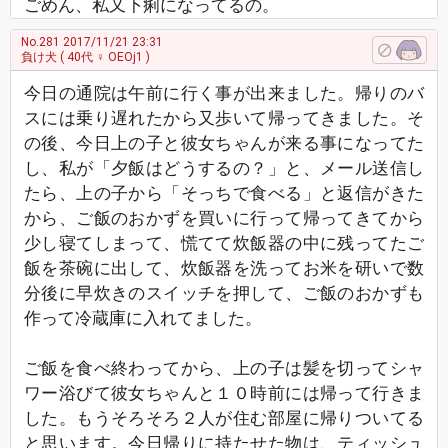
ごめん、私又下痢になってるの。
No.281
2017/11/21 23:31
負け犬
( 40代 ♀ OEOj1 )
今日の通院は午前に行く事が出来ました。帰りのバ
スには乗り遅れたから又歩いて帰ってきました。そ
の後、今日上の子と彼女ちゃんが来る事になってた
し、私が「夕飯はどうするの？」と、メール送信し
たら、上の子から「そっちで食べる」と返信がきた
から、ご飯のおかずを買いに行って帰ってきてから
少し寝てしまって、慌てて炊飯器の中に残ってたご
飯を茶碗に出して、炊飯器を洗ってお米を研いで数
分後に早炊きのスイッチを押して、ご飯のおかずも
作って冷蔵庫に入れてました。
ご飯を食べ終わってから、上の子は髪を切ってシャ
ワー浴びて彼女ちゃんと１０時前には帰って行きま
した。もうそろそろ２人が住む部屋に帰りついてる
と思います。今日帰りに持たせた物は、ティッシュ