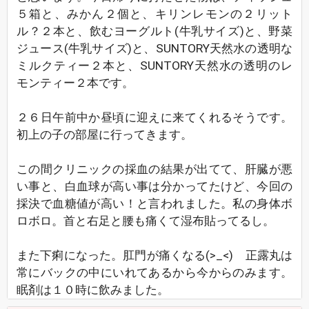
５箱と、みかん２個と、キリンレモンの２リット
ル？２本と、飲むヨーグルト(牛乳サイズ)と、野菜
ジュース(牛乳サイズ)と、SUNTORY天然水の透明な
ミルクティー２本と、SUNTORY天然水の透明のレ
モンティー２本です。
２６日午前中か昼頃に迎えに来てくれるそうです。
初上の子の部屋に行ってきます。
この間クリニックの採血の結果が出てて、肝臓が悪
い事と、白血球が高い事は分かってたけど、今回の
採決で血糖値が高い！と言われました。私の身体ボ
ロボロ。首と右足と腰も痛くて湿布貼ってるし。
また下痢になった。肛門が痛くなる(>_<) 正露丸は
常にバックの中にいれてあるから今からのみます。
眠剤は１０時に飲みました。