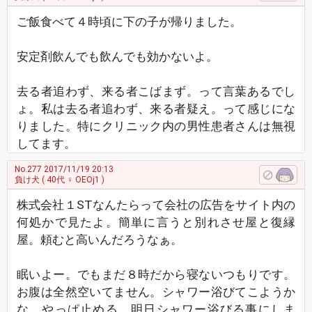
ご飯食べて４時頃に下の子が帰りました。
安定剤飲んでも飲んでも効かないよ。
去る者追わず、来る者こばまず。って言葉あるでし
ょ。私は去る者追わず、来る者疑え。って感じにな
りました。特にクリニック内の男性患者さんは無視
してます。
No.277
2017/11/19 20:13
負け犬
( 40代 ♀ OEOj1 )
株式会社１STなんたらって会社の広告をサイト内の
何処かで見たよ。簡単に言うと別れさせ屋と復縁
屋。頼むと高いんだろうなぁ。
眠いよー。でもまだ８時だから寝ないつもりです。
お腹は全然空いてません。シャワー浴びてこようか
な。やっぱ止める。明日シャワー浴びる事にしま