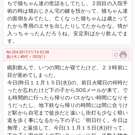
ちで猫ちゃん達の世話をしてたし、２回目の入院手
術の時は猫おじさん宅の鍵を預かって、猫ちゃん達
の面倒をみてたし、亡くなった猫ちゃんは歳とって
たから専用のエサを出したりしてたからかな。情が
入っちゃったんだろうね。安定剤ばかり飲んでま
す。
No.254
2017/11/16 02:08
負け犬
( 40代 ♀ OEOj1 )
眠剤飲んで、いつの間にか寝てたけど、２３時前に
目が覚めてしまった。
今日(昨日１１月１５日(水))の、前日火曜日の何時だ
ったか忘れたけど下の子からSOSメールが来て、で
も時間的に行ったら帰りのバスがない時間になりそ
うだったし、地下鉄なら帰りの時間には間に合うけ
ど駅から自宅まで徒歩だと遠いし街灯も少なく暗い
道を歩く事になるから下の子に「明日行く。今日は
無理」と返信して、今日(１１月１５日(水))行って、