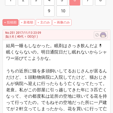
9
10
投稿順
新着順
主のみ
画像のみ
No.251
2017/11/13 23:09
負け犬
( 40代 ♀ OEOj1 )
結局一睡もしなかった。眠剤はさっき飲んだよ💊
眠くならないの。明日通院日だし眠れないからシャ
ワー浴びてこようかな。
うちの近所に猫を多頭飼いしてるおじさんが居るん
だけど、１頭動物病院に入院してたけど、猫おじさ
んが病院へ迎えに行ったらもう亡くなってたって。
老衰。私がこの部屋に引っ越してきた年に３匹亡く
なって、その都度私は近所の空地に咲いてる花を持
って行ってたの。でもねその空地だった所に一戸建
てが２軒立ってしまったから、花を買いに行って亡