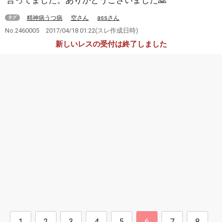
言ってました。ありがとうございました🙇
精神病うつ病
空さん
assさん
タグ
No.2460005
2017/04/18 01:22
(スレ作成日時)
新しいレスの受付は終了しました
1
2
3
4
5
6
7
8