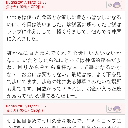
No.282
2017/11/21 23:55
負け犬
( 40代 ♀ OEOj1 )
いつもは使った食器とか流しに置きっぱなしになる
のに、今日は洗いました。炊飯器に残ってたご飯は
ラップに小分けして、軽く冷まして、包んで冷凍庫
に入れました。
誰か私に百万恵んでくれる心優しい人いないか
な。。いたとしたら私にとっては神様的存在だよ
ね。回りからみたら奇特な人って事になるのか
な？ お金には変わりない。最近はね、よく下を見
て歩いてます。歩道の端にある雑草？みたいな場所
も見てます。何故かって？それは、お金が入った袋
が落ちてないか見てるんだよー。
No.283
2017/11/22 13:52
負け犬
( 40代 ♀ OEOj1 )
朝１回目覚めて朝用の薬を飲んで、牛乳をコップに