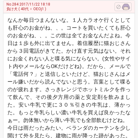
No.284
2017/11/22 18:18
負け犬
( 40代 ♀ OEOj1 )
なんか毎日つまんないな。１人カラオケ行くとして
も肝心のお金がね、、。コートを買いたくても肝心
のお金がね、、。この世は全てお金なんだよね。今
日は１歩も外に出てません。着信履歴に猫おじさん
から３回電話がきてた。かけ直す元気はない。それ
にお金くれない人と喋る気にならない。(女性やサイ
ト内やメールならOKだけどね)。だから、メールで
「電話何？」と送信しといたけど、猫おじさんはメ
ール嫌いだから読んでないと思う。言葉として喋る
のが疲れます。さっきレンジでホットミルクを作っ
て飲んで、その後夕方用の薬と安定剤を飲みまし
た。安い牛乳で更に３０％引きの牛乳は、薄かっ
た。もっと牛乳らしい濃い牛乳を買えば良かったな
ぁー。勿体無いから薄い牛乳でも全部飲むけどね。
今日は雨だったみたい。ベランダのカーテンを少し
開けて外を見たら、建物に雨が降った跡があった。