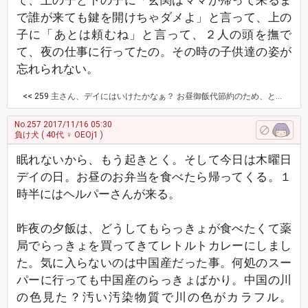
て、上の子と下の子に「玄関はママが帰って来るま
で誰が来ても鍵を開けちゃダメよ」と言って、上の
子に「あとは頼むね」と言って、２人の頭を撫で
て、夜の仕事に行ってたの。その時の子供達の姿が
忘れられない。
<< 259
主さん、デイにはいけたかなぁ？ お昼御飯代節約のため、と思って頑張って😊 息子さんにしてあげちゃう気持ちは分かるよ。私だって、同じようなもの。 下の子には｢ずっとほったらかしだったのに、何で今頃かまうんだ！｣って文句いわれてるよ。 まあ、私の自己満足だよね。でも、ご飯やお金の事だけじゃなく、言葉で教えておきたい事も沢山あるから、口うるさく言い続けるよ。
No.257
2017/11/16 05:30
負け犬
( 40代 ♀ OEOj1 )
眠れないから、もう起きとく。そして今日は木曜日
デイの日。お昼のお弁当を食べたら帰ってくる。１
時半にはヘルパーさんが来る。
昨夜の夕飯は、どうしてもらっきょが食べたくて薬
局でらっきょを買ってきてレトルトカレーにしまし
た。気に入らないのは中国産だった事。何処のスー
パーに行っても中国産のらっきょばかり。中国の川
の色見た？汚い汚染物質で川の色がカラフル。