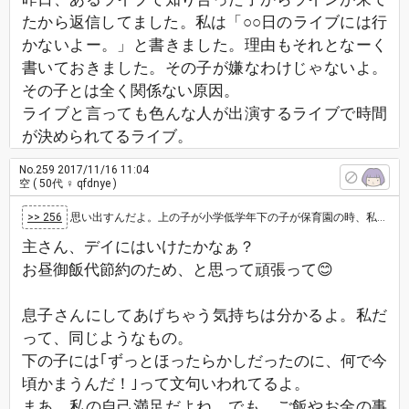
たから返信してました。私は「○○日のライブには行
かないよー。」と書きました。理由もそれとなーく
書いておきました。その子が嫌なわけじゃないよ。
その子とは全く関係ない原因。
ライブと言っても色んな人が出演するライブで時間
が決められてるライブ。
No.259
2017/11/16 11:04
空
( 50代 ♀ qfdnye )
>> 256
思い出すんだよ。上の子が小学低学年下の子が保育園の時、私は昼も夜も働いてて夕方仕事に行く時に玄関に２人揃って立ってて下の子は「ママ行かないで…
主さん、デイにはいけたかなぁ？
お昼御飯代節約のため、と思って頑張って😊
息子さんにしてあげちゃう気持ちは分かるよ。私だ
って、同じようなもの。
下の子には｢ずっとほったらかしだったのに、何で今
頃かまうんだ！｣って文句いわれてるよ。
まあ、私の自己満足だよね。でも、ご飯やお金の事