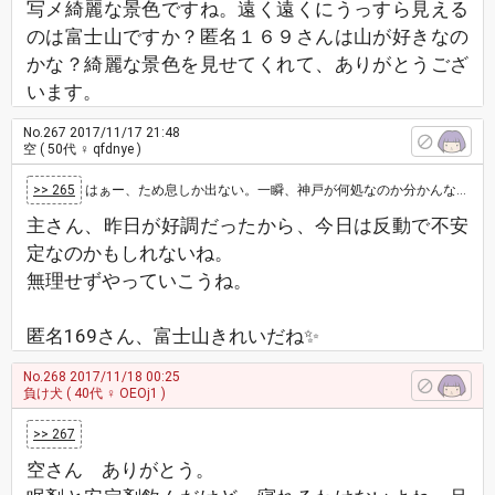
写メ綺麗な景色ですね。遠く遠くにうっすら見える
のは富士山ですか？匿名１６９さんは山が好きなの
かな？綺麗な景色を見せてくれて、ありがとうござ
います。
No.267
2017/11/17 21:48
空
( 50代 ♀ qfdnye )
>> 265
はぁー、ため息しか出ない。一瞬、神戸が何処なのか分かんなくなって訊いたら兵庫県で合ってた。 今日の猫おじさんからの着信履歴数３１回だっ…
主さん、昨日が好調だったから、今日は反動で不安
定なのかもしれないね。
無理せずやっていこうね。
匿名169さん、富士山きれいだね✨
No.268
2017/11/18 00:25
負け犬
( 40代 ♀ OEOj1 )
>> 267
空さん ありがとう。