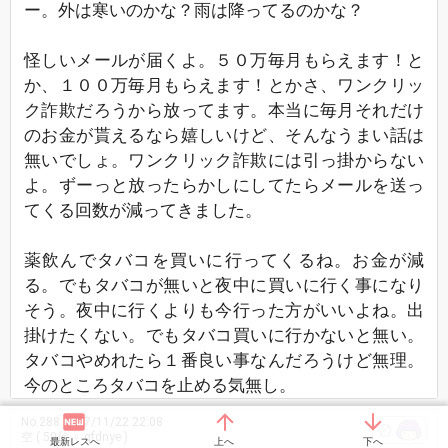
ー。外は寒いのかな？雨は降ってるのかな？
怪しいメールが届くよ。５０万毎月もらえます！と
か、１００万毎月もらえます！とかさ、ワンクリッ
ク詐欺だろうから放ってます。本当に毎月それだけ
のお金が貰えるなら嬉しいけど、そんなうまい話は
無いでしょ。ワンクリック詐欺には引っ掛からない
よ。ずーっと放ったらかしにしてたらメールを送っ
てくる回数が減ってきました。
薬飲んでタバコを買いに行ってくるね。お金が減
る。でもタバコが無いと夜中に買いに行く事になり
そう。夜中に行くよりも今行った方がいいよね。出
掛けたくない。でもタバコ買いに行かないと無い。
タバコやめれたら１番良い事なんだろうけど無理。
今のところタバコを止める気無し。
No.288
2017/11/22 22:08
空
( 50代 ♀ qfdnye )
最新レスへ
上へ
下へ