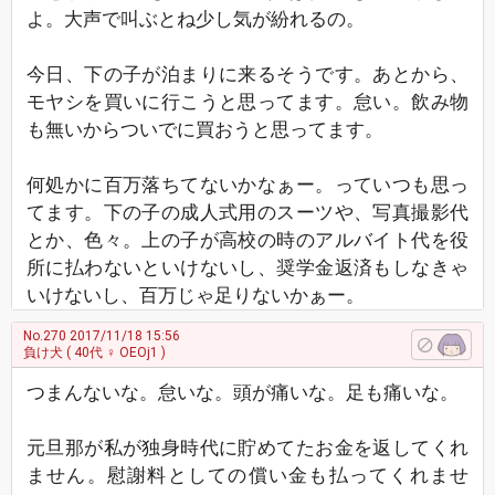
よ。大声で叫ぶとね少し気が紛れるの。
今日、下の子が泊まりに来るそうです。あとから、
モヤシを買いに行こうと思ってます。怠い。飲み物
も無いからついでに買おうと思ってます。
何処かに百万落ちてないかなぁー。っていつも思っ
てます。下の子の成人式用のスーツや、写真撮影代
とか、色々。上の子が高校の時のアルバイト代を役
所に払わないといけないし、奨学金返済もしなきゃ
いけないし、百万じゃ足りないかぁー。
No.270
2017/11/18 15:56
負け犬
( 40代 ♀ OEOj1 )
つまんないな。怠いな。頭が痛いな。足も痛いな。
元旦那が私が独身時代に貯めてたお金を返してくれ
ません。慰謝料としての償い金も払ってくれませ