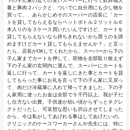
下の子ん家の近くの安いスーパーに行って飲み物大
量と豚肉２パックと、ついでに自分用にも少し物を
買って、、あらかじめそのスーパーの店長に「カー
トを貸してもらえるならペットボトル２リットル６
本入りのを３ケース買いたいんですけど、カートを
貸してもらえないなら持ちきれないから買うのを諦
めますけどカート貸してもらえませんか？」と言っ
たら、店長がOKしてくれたから、スーパーから下の
子ん家までカートを押して、荷物を全部取り敢えず
下の子ん家の玄関内に運んで、スーパーにカートを
返しに行って、カートを返しにきた事とカートを貸
してもらった事にお礼を言って下の子ん家に又戻っ
て、肉だけ冷蔵庫に入れて帰ってきました。下の子
ん家用に使ったお金は全部で５千円以上。我が子だ
し仕方ない出費。子供達が幼い頃からずっとネグレ
クトだったし、可哀想な思いも沢山させてしまった
から、今は私がしてあげれる事はしてあげたいの。
クリニックのケースワーカーさんや先生には、特に