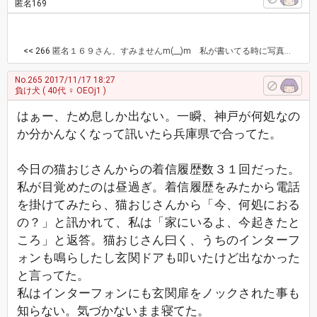
匿名169
<< 266
匿名１６９さん、すみませんm(__)m 私が書いてる時に写真をくれていたんですね。気付かずにあれから寝てしまって今匿名１６９さんの写メに気付きました。遅くなってすみませんm(__)m 写メ綺麗な景色ですね。遠く遠くにうっすら見えるのは富士山ですか？匿名１６９さんは山が好きなのかな？綺麗な景色を見せてくれて、ありがとうございます。
No.265
2017/11/17 18:27
負け犬
( 40代 ♀ OEOj1 )
はぁー、ため息しか出ない。一瞬、神戸が何処なの
か分かんなくなって訊いたら兵庫県で合ってた。
今日の猫おじさんからの着信履歴数３１回だった。
私が目覚めたのは昼過ぎ。着信履歴をみたから電話
を掛けてみたら、猫おじさんから「今、何処におる
の？」と訊かれて、私は「家にいるよ、今起きたと
ころ」と返答。猫おじさん曰く、うちのインターフ
ォンも鳴らしたし玄関ドアも叩いたけど出なかった
と言ってた。
私はインターフォンにも玄関扉をノックされた事も
知らない。気づかないまま寝てた。