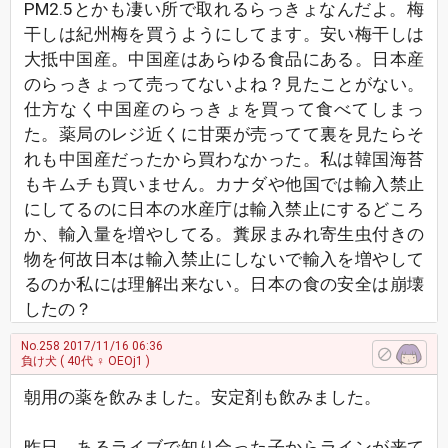
PM2.5とかも凄い所で取れるらっきょなんだよ。梅
干しは紀州梅を買うようにしてます。安い梅干しは
大抵中国産。中国産はあらゆる食品にある。日本産
のらっきょって売ってないよね？見たことがない。
仕方なく中国産のらっきょを買って食べてしまっ
た。薬局のレジ近くに甘栗が売ってて裏を見たらそ
れも中国産だったから買わなかった。私は韓国海苔
もキムチも買いません。カナダや他国では輸入禁止
にしてるのに日本の水産庁は輸入禁止にするどころ
か、輸入量を増やしてる。糞尿まみれ寄生虫付きの
物を何故日本は輸入禁止にしないで輸入を増やして
るのか私には理解出来ない。日本の食の安全は崩壊
したの？
No.258
2017/11/16 06:36
負け犬
( 40代 ♀ OEOj1 )
朝用の薬を飲みました。安定剤も飲みました。
昨日、あるライブで知り合った子からラインが来て