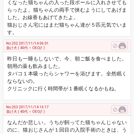
くなった猫ちゃんの入った段ボールに入れさせても
らったよ。猫ちゃんの両手で挟むようにしてあげま
した。お線香もあげてきたよ。
猫おじさん宅にはまだ猫ちゃん達が５匹元気でいま
す。
No.252
2017/11/14 06:01
負け犬
( 40代 ♀ OEOj1 )
昨日も一睡もしないで、今、朝ご飯を食べました。
朝用の薬も飲みました。
タバコ１本吸ったらシャワーを浴びます。全然眠く
ならないの。
クリニックに行く時間帯が１番眠くなるかもね。
No.253
2017/11/14 16:17
負け犬
( 40代 ♀ OEOj1 )
なんだか悲しい。うちが飼ってた猫ちゃんじゃない
のに、猫おじさんが１回目の入院手術のときは、う