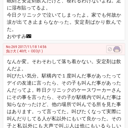
眠剤と安定剤飲んだけど、寝れるわけないよね。足
に湿布貼ってるよ。
今日クリニックで泣いてしまったよ。家でも何故か
涙が出てき止まらなかった。安定剤ばかり飲んで
た。
おやすみ🌃
No.269
2017/11/18 14:56
負け犬
( 40代 ♀ OEOj1 )
なんか変。そわそわして落ち着かない。安定剤は飲
んだよ。
叫びたい気分。駅構内で１度叫んだ事があったって
デイの友達に言ったら、その子も叫んだ事があった
んだってよ。昨日クリニックのケースワーカーさん
にその事を言ったら、その子が駅構内で叫んだ事は
知らなかったけど、他の場所で叫んでる所を見た事
はあります。って言ってた。叫びたくなって実際に
叫んだりしてる人が私以外にもいて良かった。その
子と私以外にも大声で叫ぶ人は他にもいるらしい