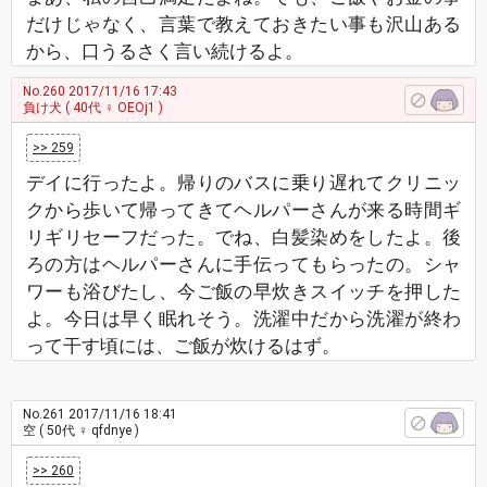
だけじゃなく、言葉で教えておきたい事も沢山ある
から、口うるさく言い続けるよ。
No.260
2017/11/16 17:43
負け犬
( 40代 ♀ OEOj1 )
>> 259
デイに行ったよ。帰りのバスに乗り遅れてクリニッ
クから歩いて帰ってきてヘルパーさんが来る時間ギ
リギリセーフだった。でね、白髪染めをしたよ。後
ろの方はヘルパーさんに手伝ってもらったの。シャ
ワーも浴びたし、今ご飯の早炊きスイッチを押した
よ。今日は早く眠れそう。洗濯中だから洗濯が終わ
って干す頃には、ご飯が炊けるはず。
No.261
2017/11/16 18:41
空
( 50代 ♀ qfdnye )
>> 260