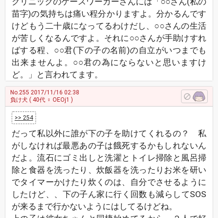
クリニックのケースワーカーさんには「○○さん(私の
苗字)の気持ちは痛い程分かりますよ。分かるんです
けどもう二十歳になってるわけだし、○○さんの生活
が苦しくなるんですよ。それに○○さんが手助けすれ
ばする程、○○君(下の子の名前)の自立がいつまでも
出来ませんよ。○○君の為にならないと思いますけ
ど。」と言われてます。
No.255
2017/11/16 02:38
負け犬
( 40代 ♀ OEOj1 )
>> 254
だって私以外に誰が下の子を助けてくれるの？ 私
がしなければ最悪あの子は餓死するかもしれないん
だよ。流石にゴミ出しと洗濯とトイレ掃除と風呂掃
除と食器を洗ったり、炊飯器を洗ったりお米を研い
でタイマーかけたり炊くのは、自分でさせるように
したけど、、下の子ん家に行く回数も減らしてSOS
が来るまで行かないようにはしてるけどね。