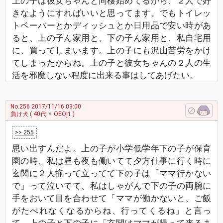
上の子は彼女ちゃんと同棲始めてるから、２人で好
きなようにすればいいと思ってます。でもトイレッ
トペーパーとかディッシュとか日用品で安い時があ
ると、上の子ん家用と、下の子ん家用と、私自宅用
に、買ってしまいます。上の子にも沢山苦労をかけ
てしまったからね。上の子と彼女ちゃんの２人の生
活を邪魔しない程度に出来る事はしてあげたい。
No.256
2017/11/16 03:00
負け犬
( 40代 ♀ OEOj1 )
>> 255
思い出すんだよ。上の子が小学低学年下の子が保育
園の時、私は昼も夜も働いてて夕方仕事に行く時に
玄関に２人揃って立ってて下の子は「ママ行かない
で」って泣いてて、私はしゃがんで下の子の両腕に
手をおいて目を合わせて「ママが働かないと、ご飯
がたべれなくなるからね、行ってくるね」と言っ