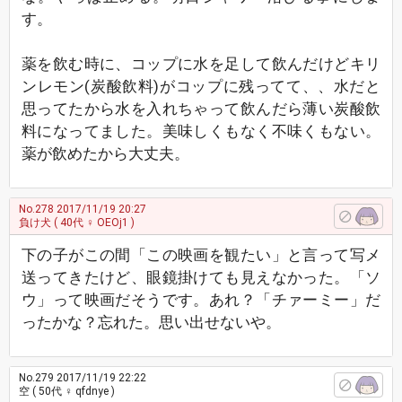
す。
薬を飲む時に、コップに水を足して飲んだけどキリ
ンレモン(炭酸飲料)がコップに残ってて、、水だと
思ってたから水を入れちゃって飲んだら薄い炭酸飲
料になってました。美味しくもなく不味くもない。
薬が飲めたから大丈夫。
No.278
2017/11/19 20:27
負け犬
( 40代 ♀ OEOj1 )
下の子がこの間「この映画を観たい」と言って写メ
送ってきたけど、眼鏡掛けても見えなかった。「ソ
ウ」って映画だそうです。あれ？「チァーミー」だ
ったかな？忘れた。思い出せないや。
No.279
2017/11/19 22:22
空
( 50代 ♀ qfdnye )