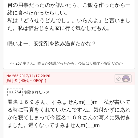
何の用事だったのか訊いたら、ご飯を作ったから一
緒に食べたかったらしい。
私は「どうせうどんでしょ。いらんよ」と言いまし
た。私は猫おじさん家に行く気なしだもん。
眠いよー。安定剤を飲み過ぎたかな？
<< 267
主さん、昨日が好調だったから、今日は反動で不安定なのかもしれないね。 無理せずやっていこうね。 匿名169さん、富士山きれいだね✨
No.266
2017/11/17 20:20
負け犬
( 40代 ♀ OEOj1 )
>> 264
削除されたレス
匿名１６９さん、すみませんm(__)m 私が書いて
る時に写真をくれていたんですね。気付かずにあれ
から寝てしまって今匿名１６９さんの写メに気付き
ました。遅くなってすみませんm(__)m