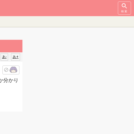
検索
あ-
あ+
か分かり