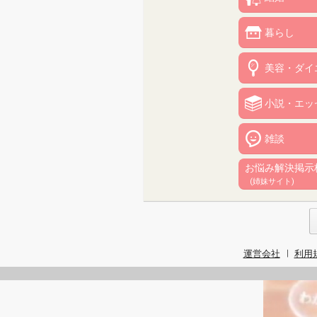
暮らし
美容・ダイ
小説・エッ
雑談
お悩み解決掲示
(姉妹サイト)
運営会社
利用