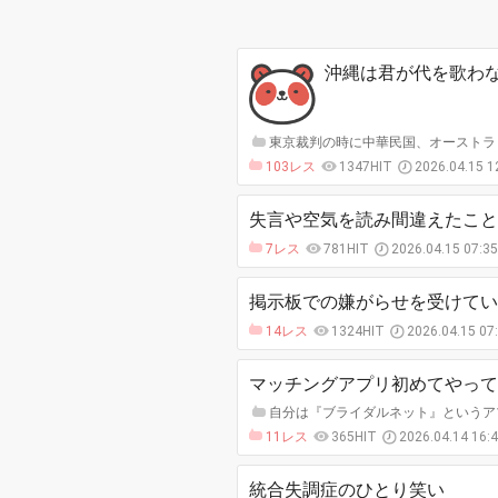
沖縄は君が代を歌わ
東京裁判の時に中華民国、オーストラリ
103レス
1347HIT
2026.04.15 1
失言や空気を読み間違えたこと
7レス
781HIT
2026.04.15 07:3
掲示板での嫌がらせを受けてい
14レス
1324HIT
2026.04.15 07
マッチングアプリ初めてやって
自分は『ブライダルネット』というアプ
11レス
365HIT
2026.04.14 16:
統合失調症のひとり笑い