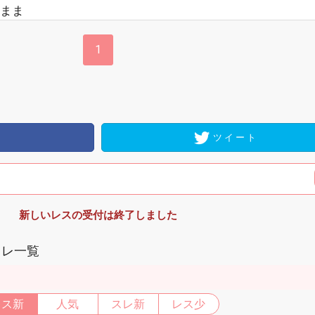
まま
1
ツイート
新しいレスの受付は終了しました
スレ一覧
レス新
人気
スレ新
レス少