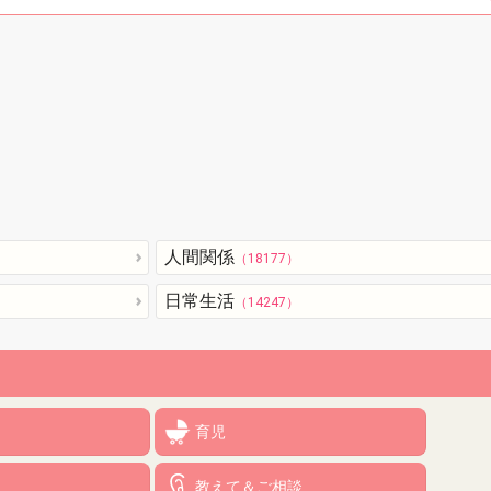
人間関係
（18177）
日常生活
（14247）
育児
教えて＆ご相談