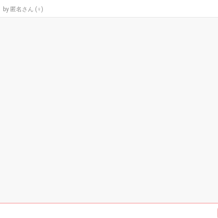
9
匿名さん (♀)