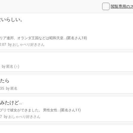
閲覧専用の
ないらしい。
ア連邦、オランダ王国などは昭和天皇…(匿名さん18)
2:07
おしゃべり好きさん
5
匿名 (♀)
たら
:35
匿名
みたけど…
リで彼女ができました。 男性女性…(匿名さん11)
47
おしゃべり好きさん