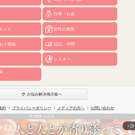
仕事・お金
エット
女性の病気
セイ投稿
日記・仲間
シスオペ
板
お悩み解決掲示板へ
規約
プライバシーポリシー
メディアの方へ
お問い合わせ
© 2026 ミクル
詳
arrow_forward_ios