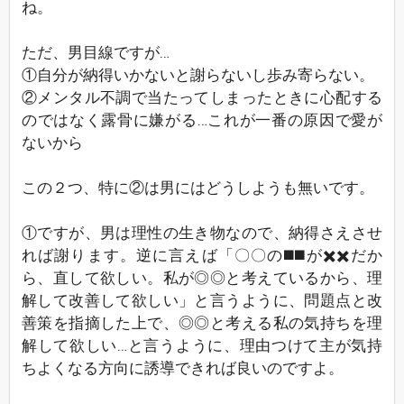
ね。
ただ、男目線ですが…
①自分が納得いかないと謝らないし歩み寄らない。
②メンタル不調で当たってしまったときに心配する
のではなく露骨に嫌がる…これが一番の原因で愛が
ないから
この２つ、特に②は男にはどうしようも無いです。
①ですが、男は理性の生き物なので、納得さえさせ
れば謝ります。逆に言えば「〇〇の◼️◼️が✖️✖️だか
ら、直して欲しい。私が◎◎と考えているから、理
解して改善して欲しい」と言うように、問題点と改
善策を指摘した上で、◎◎と考える私の気持ちを理
解して欲しい…と言うように、理由つけて主が気持
ちよくなる方向に誘導できれば良いのですよ。