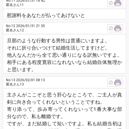
No.11
2026/01/31 16:42
匿名さん11
慰謝料をあなたが払ってあげないと
No.12
2026/01/31 21:35
匿名さん12
旦那のような行動する男性は普通にいますよ。
それに折り合いつけて結婚生活してますけど。
他人なんだから全て思い通りになる訳無いですよ。
相手にある程度寛容になれないなら結婚自体無理か
と思います。
No.13
2026/02/01 08:13
匿名さん13
主さんがここぞと思う肝心なところで、ご主人が真
剣に向き合ってくれないということですね。
寄り添って、歩み寄ってくれないって1番大事な部
分なので、私も離婚です。
ですが、まだ結婚して短いですよ。私も結婚当初は