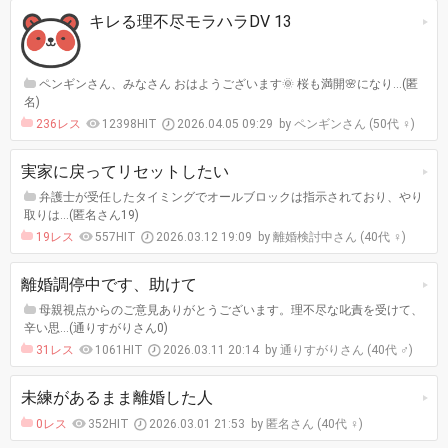
キレる理不尽モラハラDV 13
ペンギンさん、みなさん おはようございます🌞 桜も満開🌸になり…(匿
名)
236レス
12398HIT
2026.04.05 09:29
ペンギンさん (50代 ♀)
実家に戻ってリセットしたい
弁護士が受任したタイミングでオールブロックは指示されており、やり
取りは…(匿名さん19)
19レス
557HIT
2026.03.12 19:09
離婚検討中さん (40代 ♀)
離婚調停中です、助けて
母親視点からのご意見ありがとうございます。理不尽な叱責を受けて、
辛い思…(通りすがりさん0)
31レス
1061HIT
2026.03.11 20:14
通りすがりさん (40代 ♂)
未練があるまま離婚した人
0レス
352HIT
2026.03.01 21:53
匿名さん (40代 ♀)