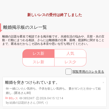
新しいレスの受付は終了しました
離婚掲示板のスレ一覧
離婚の話題を匿名で相談できる掲示板です。夫婦生活の悩みや、旦那・夫の言
動・行動にまつわる相談、さらには離婚後の仕事、親権、慰謝料に関すること
まで、匿名㊙️だからこそ語れる本音や思いを打ち明けてください。
レス新
人気
スレ新
レス少
閲覧専用のスレを見る
離婚を突きつけられています。
一緒にいたい気持ち、子供を欲しい気持ち。 妻がガンだと分かって結
婚し…(匿名さん80)
80レス
3852HIT
2026.04.15 12:14
結婚の話題好きさん (30代 ♀)