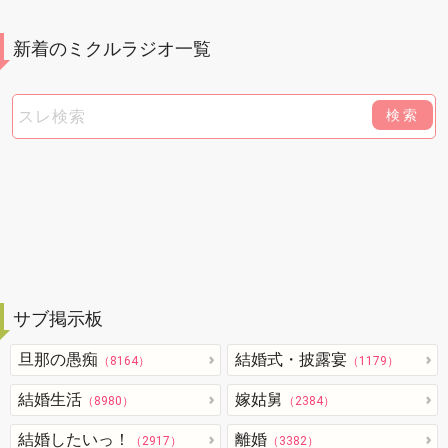
新着のミクルラジオ一覧
検索
サブ掲示板
旦那の愚痴
結婚式・披露宴
（8164）
（1179）
結婚生活
嫁姑舅
（8980）
（2384）
結婚したいっ！
離婚
（2917）
（3382）