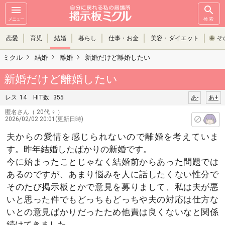
メニュー
検索
恋愛
育児
結婚
暮らし
仕事・お金
美容・ダイエット
そ
ミクル
結婚
離婚
新婚だけど離婚したい
新婚だけど離婚したい
レス
14
HIT数
355
あ-
あ+
匿名さん
（ 20代 ♀ ）
2026/02/02 20:01(更新日時)
夫からの愛情を感じられないので離婚を考えていま
す。昨年結婚したばかりの新婚です。
今に始まったことじゃなく結婚前からあった問題では
あるのですが、あまり悩みを人に話したくない性分で
そのたび掲示板とかで意見を募りまして、私は夫が悪
いと思った件でもどっちもどっちや夫の対応は仕方な
いとの意見ばかりだったため他責は良くないなと関係
続けてきました。