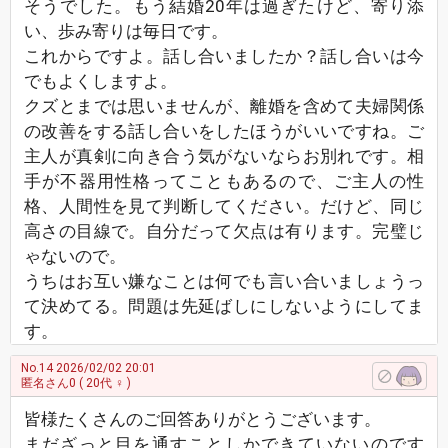
そうでした。もう結婚20年は過ぎたけど、寄り添
い、歩み寄りは毎日です。
これからですよ。話し合いましたか？話し合いは今
でもよくしますよ。
クズとまでは思いませんが、離婚を含めて夫婦関係
の改善をする話し合いをしたほうがいいですね。ご
主人が真剣に向き合う気がないならお別れです。相
手が不器用性格ってこともあるので、ご主人の性
格、人間性を見て判断してください。だけど、同じ
高さの目線で。自分だって欠点は有ります。完璧じ
ゃないので。
うちはお互い嫌なことは何でも言い合いましょうっ
て決めてる。問題は先延ばしにしないようにしてま
す。
No.14
2026/02/02 20:01
匿名さん0
( 20代 ♀ )
皆様たくさんのご回答ありがとうございます。
まだざっと目を通すことしかできていないのです