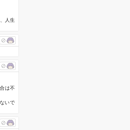
、人生
場合は不
ないで