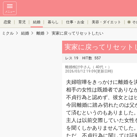
メニュー
恋愛
育児
結婚
暮らし
仕事・お金
美容・ダイエット
そ
ミクル
結婚
離婚
実家に戻ってリセットしたい
実家に戻ってリセット
レス
19
HIT数
557
離婚検討中さん
（ 40代 ♀ ）
2026/03/12 19:09(更新日時)
夫婦喧嘩をきっかけに離婚を
相手の女性は既婚者でありな
不貞行為と認めず、彼女とは
今回離婚に踏み切れたのは父
て済むというのもありました
主人は以前交際していた女性
を聞くしかありませんでした
ただ、不貞行為に関しては証