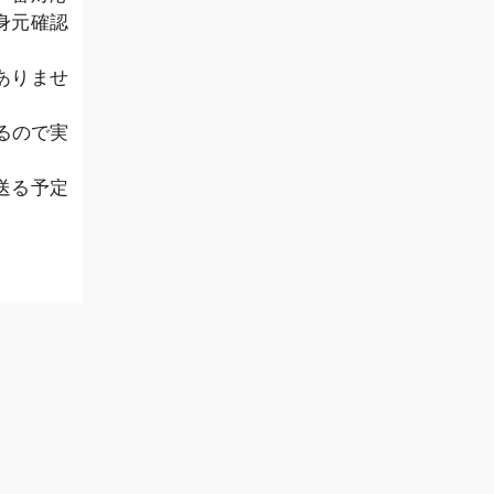
身元確認
ありませ
るので実
送る予定