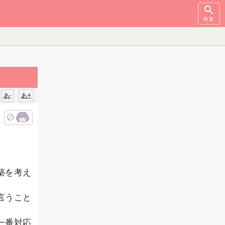
検索
あ-
あ+
築を考え
言うこと
一番対応