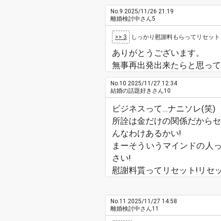
No.9
2025/11/26 21:19
離婚検討中さん5
>> 3
しっかり慰謝料もらってリセット
ありがとうございます。
無事再出発出来たらと思って
No.10
2025/11/27 12:34
結婚の話題好きさん10
ビジネスって…ナニソレ(笑)
所詮は金だけの関係だからセ
んなわけあるかい!
まーそういうマインドの人
さい!
慰謝料貰ってリセット!リセ
No.11
2025/11/27 14:58
離婚検討中さん11