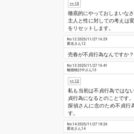
>> 10
徹底的にやっておしまいなさ
主人と性に対しての考えは
をリセットします。
No.12
2025/11/27 16:29
匿名さん12
売春が不貞行為なんですか
No.13
2025/11/27 16:41
離婚検討中さん13
>> 12
私も当初は不貞行為ではない
貞行為になるとのことです。
探偵さんに念のため不貞行
す。
No.14
2025/11/27 18:26
匿名さん14