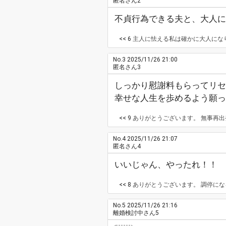
匿名さん2
不貞行為できる夫と、大人に
<< 6
主人に怯える私は確かに大人にな
No.3
2025/11/26 21:00
匿名さん3
しっかり慰謝料もらってリセ
幸せな人生を歩めるよう願っ
<< 9
ありがとうございます。 無事再
No.4
2025/11/26 21:07
匿名さん4
いいじゃん、やったれ！！
<< 8
ありがとうございます。 調停に
No.5
2025/11/26 21:16
離婚検討中さん5