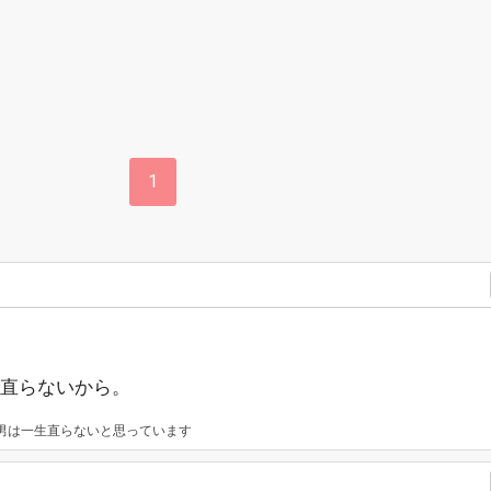
1
直らないから。
男は一生直らないと思っています