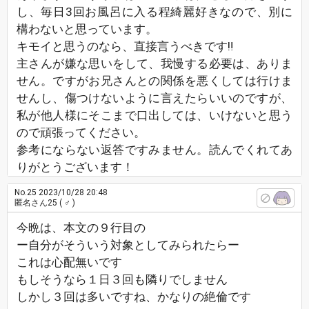
し、毎日3回お風呂に入る程綺麗好きなので、別に
構わないと思っています。
キモイと思うのなら、直接言うべきです‼️
主さんが嫌な思いをして、我慢する必要は、ありま
せん。ですがお兄さんとの関係を悪くしては行けま
せんし、傷つけないように言えたらいいのですが、
私が他人様にそこまで口出しては、いけないと思う
ので頑張ってください。
参考にならない返答ですみません。読んでくれてあ
りがとうございます！
No.25
2023/10/28 20:48
匿名さん25
( ♂ )
今晩は、本文の９行目の
ー自分がそういう対象としてみられたらー
これは心配無いです
もしそうなら１日３回も隣りでしません
しかし３回は多いですね、かなりの絶倫です