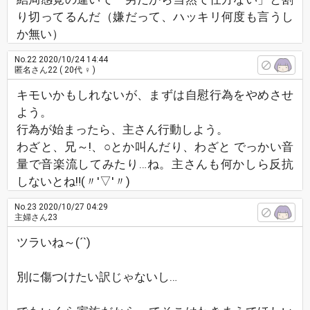
り切ってるんだ（嫌だって、ハッキリ何度も言うし
か無い）
No.22
2020/10/24 14:44
匿名さん22
( 20代 ♀ )
キモいかもしれないが、まずは自慰行為をやめさせ
よう。
行為が始まったら、主さん行動しよう。
わざと、兄～!、○とか叫んだり、わざと でっかい音
量で音楽流してみたり…ね。主さんも何かしら反抗
しないとね‼️(〃'▽'〃)
No.23
2020/10/27 04:29
主婦さん23
ツラいね～(´`)
別に傷つけたい訳じゃないし…