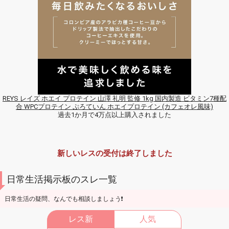
REYS レイズ ホエイ プロテイン 山澤 礼明 監修 1kg 国内製造 ビタミン7種配
合 WPCプロテイン ぷろていん ホエイプロテイン (カフェオレ風味)
過去1か月で4万点以上購入されました
新しいレスの受付は終了しました
日常生活掲示板のスレ一覧
日常生活の疑問、なんでも相談しましょう❗
レス新
人気