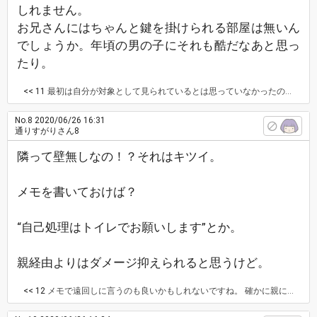
しれません。
お兄さんにはちゃんと鍵を掛けられる部屋は無いん
でしょうか。年頃の男の子にそれも酷だなあと思っ
たり。
<< 11
最初は自分が対象として見られているとは思っていなかったのですが、同じような相談の回答が「そういう性癖があるのかも」ばっかりだったので心配になりました…。やっぱり考えすぎですよね…。 本当に、ちゃんと離れた壁のある部屋があれば良かったのにって思います。無いなら無いなりに、お風呂に入ってやるとかしてほしいのが私の正直な気持ちです…。それを促した方が良いのかもしれないけど、どう促せば良いの分からなくて…。舌打ちとかは試したのですが効果無かったので、今度咳払いしてみようかと思います。
No.8
2020/06/26 16:31
通りすがりさん8
隣って壁無しなの！？それはキツイ。
メモを書いておけば？
“自己処理はトイレでお願いします”とか。
親経由よりはダメージ抑えられると思うけど。
<< 12
メモで遠回しに言うのも良いかもしれないですね。 確かに親に言っちゃうのは、私のダメージも兄のダメージも大きいと思いました…