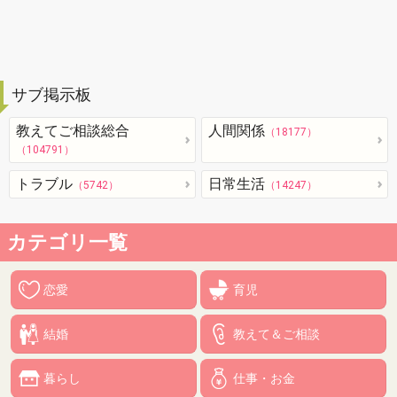
サブ掲示板
教えてご相談総合
人間関係
（18177）
（104791）
トラブル
日常生活
（5742）
（14247）
カテゴリ一覧
恋愛
育児
結婚
教えて＆ご相談
暮らし
仕事・お金