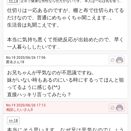
>> 14
正常で健康な男性なら仕方がないです。 本人は一応は気を使ってるつもりだと思いますけどね。 内緒で父親に相談して、防音材の仕切り作…
仕切りは一応あるのですが、棚と布で仕切られてる
だけなので、普通にめちゃくちゃ聞こえます…。
生活音は丸聞こえです。
本当に気持ち悪くて拒絶反応が出始めたので、早く
一人暮らししたいです…
No.18
2020/06/26 17:06
匿名さん18
お兄ちゃんが平気なのが不思議ですね。
妹がいない時もあるのにいる時にするってほんと狙
ってるように感じる(^^;)
直接ハッキリ言ってみたら？
No.19
2020/06/26 17:13
相談したいさん0
>> 18
本当にそう思います。なぜ兄は平気なのでしょう