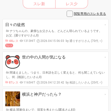
スレ新
レス少
閲覧専用のスレを見る
日々の徒然
ナツちゃんの、豪傑なお父さんも、どんどん弱られているようです。
お父…(通りすがりさん0)
44レス
1313HIT
2026.04.15 06:03
通りすがりさん (70代 ♀)
1レス
世の中の人間が気になる
間違えました。つまり、日本語を正しく変えると、何も聞こえていない
し、何…(相談したいさん0)
87レス
1165HIT
2026.04.12 20:42
相談したいさん (20代 ♂)
横浜と神戸だったら？
横浜 関東住まいで、現実を考えたら(匿名さん83)