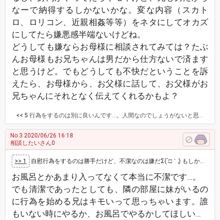
なーで納得するしかないかな。変な内容（スカト
ロ、ロリコン、近親相姦等等）をネタにしてオカズ
にしてたら嫌悪感半端ないけどね。
どうしても嫌ならお母様に相談されてみては？たぶ
んお母様もお兄ちゃんは男だから仕方ないで済ます
と思うけど。でもどうしても不快だということを訴
えたら、お母様から、お父様に話して、お父様がお
兄ちゃんにそれとなく伝えてくれるかもよ？
<< 5
行為をするのは別に良いんです…。人間なのでしょうがないと思います。 でも、隣の部屋（隣といっても壁はない）に妹がいるのに堂々としちゃうのが気持ち悪いです…。本当に。体験した人じゃないと分からないのかもしれないのですが、本当に耳を塞ぎたくなるほどゾワゾワってします…．。 今は親に話せる勇気が欲しいです。
No.3
2020/06/26 16:18
相談したいさん0
>> 1
自慰行為をするのは勝手だけど、不潔なのは嫌だΣ(´□｀;) もしかして、お兄さん..あまりお風呂とか入らない感じ？
お風呂とかあまり入ってなくて本当に不潔です…。
でも清潔であったとしても、隣の部屋に妹がいるの
に行為を始める兄はキモいって思っちゃいます。誰
もいない時にやるか、お風呂でやるかしてほしい…