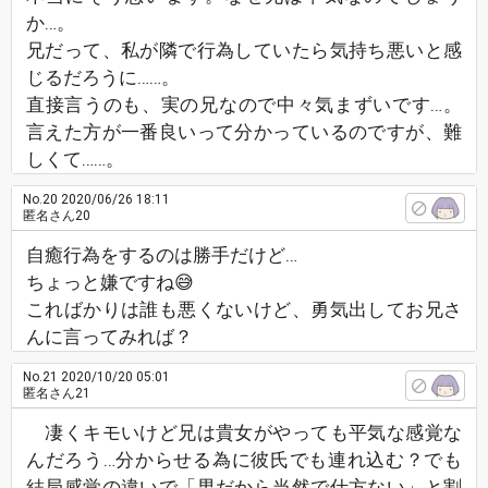
か…。
兄だって、私が隣で行為していたら気持ち悪いと感
じるだろうに……。
直接言うのも、実の兄なので中々気まずいです…。
言えた方が一番良いって分かっているのですが、難
しくて……。
No.20
2020/06/26 18:11
匿名さん20
自癒行為をするのは勝手だけど…
ちょっと嫌ですね😅
こればかりは誰も悪くないけど、勇気出してお兄さ
んに言ってみれば？
No.21
2020/10/20 05:01
匿名さん21
凄くキモいけど兄は貴女がやっても平気な感覚な
んだろう…分からせる為に彼氏でも連れ込む？でも
結局感覚の違いで「男だから当然で仕方ない」と割