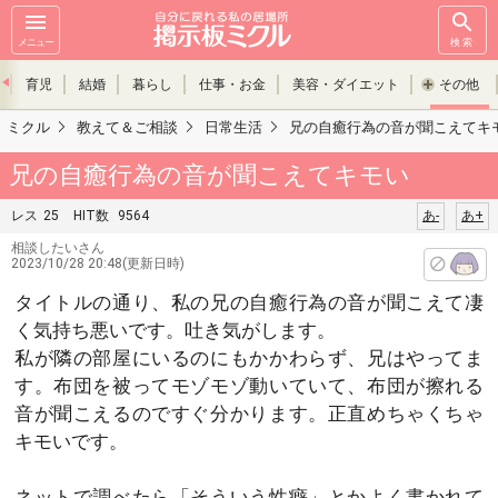
メニュー
検索
育児
結婚
暮らし
仕事・お金
美容・ダイエット
その他
ミクル
教えて＆ご相談
日常生活
兄の自癒行為の音が聞こえてキ
兄の自癒行為の音が聞こえてキモい
レス
25
HIT数
9564
あ-
あ+
相談したいさん
2023/10/28 20:48(更新日時)
タイトルの通り、私の兄の自癒行為の音が聞こえて凄
く気持ち悪いです。吐き気がします。
私が隣の部屋にいるのにもかかわらず、兄はやってま
す。布団を被ってモゾモゾ動いていて、布団が擦れる
音が聞こえるのですぐ分かります。正直めちゃくちゃ
キモいです。
ネットで調べたら「そういう性癖」とかよく書かれて