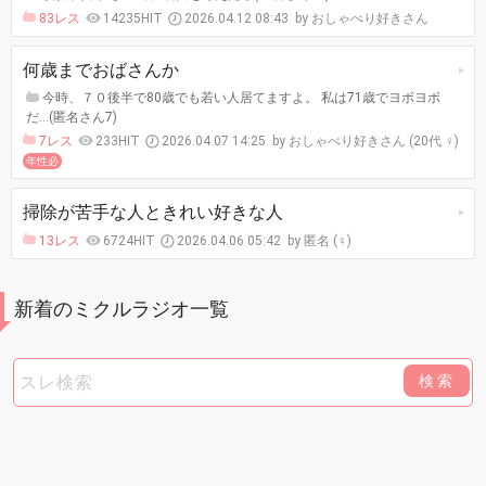
83レス
14235HIT
2026.04.12 08:43
おしゃべり好きさん
何歳までおばさんか
今時、７０後半で80歳でも若い人居てますよ。 私は71歳でヨボヨボ
だ…(匿名さん7)
7レス
233HIT
2026.04.07 14:25
おしゃべり好きさん (20代 ♀)
年性必
掃除が苦手な人ときれい好きな人
13レス
6724HIT
2026.04.06 05:42
匿名 (♀)
新着のミクルラジオ一覧
検索