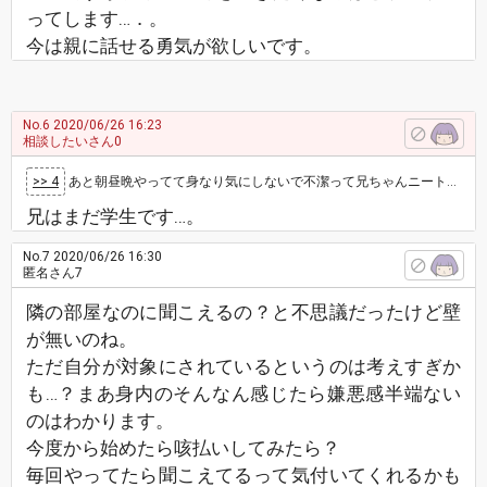
ってします…．。
今は親に話せる勇気が欲しいです。
No.6
2020/06/26 16:23
相談したいさん0
>> 4
あと朝昼晩やってて身なり気にしないで不潔って兄ちゃんニートなのかな。ニートは基本暇でやることないから、一人ですること多いよ。朝昼晩毎日働いて…
兄はまだ学生です…。
No.7
2020/06/26 16:30
匿名さん7
隣の部屋なのに聞こえるの？と不思議だったけど壁
が無いのね。
ただ自分が対象にされているというのは考えすぎか
も…？まあ身内のそんなん感じたら嫌悪感半端ない
のはわかります。
今度から始めたら咳払いしてみたら？
毎回やってたら聞こえてるって気付いてくれるかも