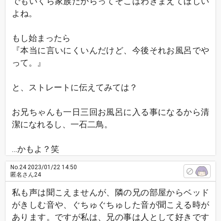
でもいくら家族だからってそこはわきまえてほしい
よね。
もし始まったら
『本当に言いにくいんだけど、今後それお風呂でや
って。』
と、ストレートに伝えてみては？
お兄ちゃんも一日三回お風呂に入る事になるから清
潔になれるし、一石二鳥。
…かもよ？笑
No.24
2023/01/22 14:50
匿名さん24
私も声は聞こえませんが、隣の兄の部屋からベッド
がきしむ音や、ぐちゅぐちゅした音が聞こえる時が
あります。ですが私は、兄の事は人として好きです