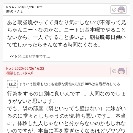
No.4
2020/06/26 16:21
匿名さん2
あと朝昼晩やってて身なり気にしないで不潔って兄
ちゃんニートなのかな。ニートは基本暇でやること
ないから、一人ですること多いよ。朝昼晩毎日働い
て忙しかったらそんなする時間なくなる。
<< 6
兄はまだ学生です…。
No.5
2020/06/26 16:22
相談したいさん0
>> 2
そういう性癖もなにも健康な男性のほぼ100%は自慰行為してるでしょ。自然現象だよ。まあ自分も兄いるし、身内がやってたらキモイけど、兄も男だか…
行為をするのは別に良いんです…。人間なのでしょ
うがないと思います。
でも、隣の部屋（隣といっても壁はない）に妹がい
るのに堂々としちゃうのが気持ち悪いです…。本当
に。体験した人じゃないと分からないのかもしれな
いのですが、本当に耳を塞ぎたくなるほどゾワゾワ