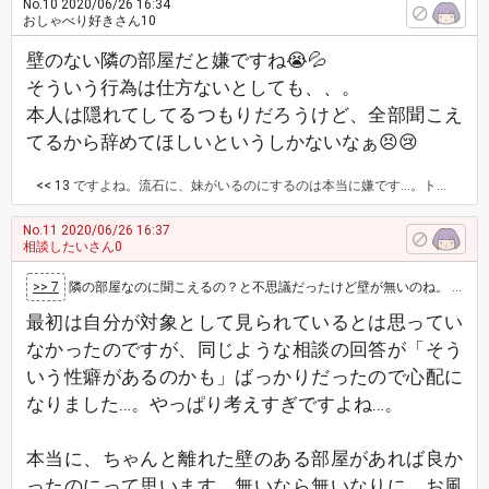
No.10
2020/06/26 16:34
おしゃべり好きさん10
壁のない隣の部屋だと嫌ですね😭💦
そういう行為は仕方ないとしても、、。
本人は隠れてしてるつもりだろうけど、全部聞こえ
てるから辞めてほしいというしかないなぁ😣😢
<< 13
ですよね。流石に、妹がいるのにするのは本当に嫌です…。トイレとかお風呂とか皆んなが寝静まった後とかにしてほしい…。 本人に言うのは避けたいけど、一番の解決策ではありますよね……
No.11
2020/06/26 16:37
相談したいさん0
>> 7
隣の部屋なのに聞こえるの？と不思議だったけど壁が無いのね。 ただ自分が対象にされているというのは考えすぎかも…？まあ身内のそんなん感じたら…
最初は自分が対象として見られているとは思ってい
なかったのですが、同じような相談の回答が「そう
いう性癖があるのかも」ばっかりだったので心配に
なりました…。やっぱり考えすぎですよね…。
本当に、ちゃんと離れた壁のある部屋があれば良か
ったのにって思います。無いなら無いなりに、お風