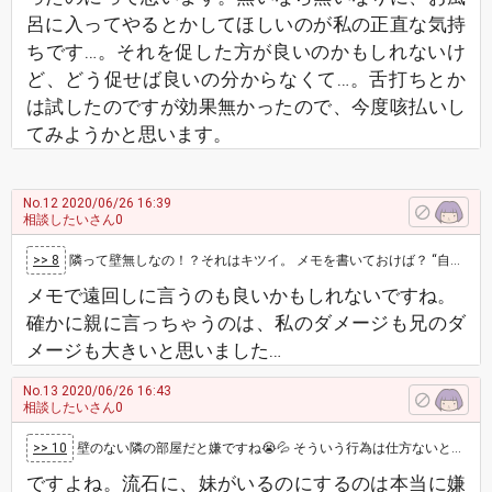
呂に入ってやるとかしてほしいのが私の正直な気持
ちです…。それを促した方が良いのかもしれないけ
ど、どう促せば良いの分からなくて…。舌打ちとか
は試したのですが効果無かったので、今度咳払いし
てみようかと思います。
No.12
2020/06/26 16:39
相談したいさん0
>> 8
隣って壁無しなの！？それはキツイ。 メモを書いておけば？ “自己処理はトイレでお願いします”とか。 親経由よりはダメージ抑…
メモで遠回しに言うのも良いかもしれないですね。
確かに親に言っちゃうのは、私のダメージも兄のダ
メージも大きいと思いました…
No.13
2020/06/26 16:43
相談したいさん0
>> 10
壁のない隣の部屋だと嫌ですね😭💦 そういう行為は仕方ないとしても、、。 本人は隠れてしてるつもりだろうけど、全部聞こえてるから辞めてほし…
ですよね。流石に、妹がいるのにするのは本当に嫌