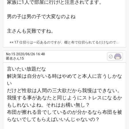
家族に1人で部屋に行け!と注意されてます。
男の子は男の子で大変なのよね
主さんも災難ですね。
<< 17
仕切りは一応あるのですが、棚と布で仕切られてるだけなので、普通にめちゃくちゃ聞こえます…。 生活音は丸聞こえです。 本当に気持ち悪くて拒絶反応が出始めたので、早く一人暮らししたいです…
No.15
2020/06/26 16:48
匿名さん15
言いたい放題だな
解決策は自分がいる時はやめてと本人に言うしかな
い
だけど性欲は人間の三大欲だから我慢はできない。
我慢する事があなたと同じようにストレスになるか
もしれないよね。それはお構い無し？
布団が擦れる音でしているのが分かるなら布団を被
らないでしてもらえばいいんじゃないの？