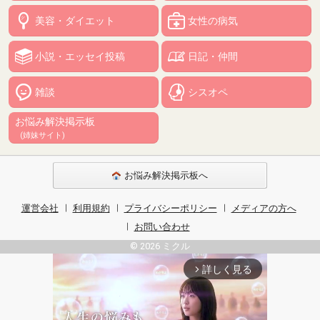
美容・ダイエット
女性の病気
小説・エッセイ投稿
日記・仲間
雑談
シスオペ
お悩み解決掲示板
(姉妹サイト)
お悩み解決掲示板へ
運営会社
利用規約
プライバシーポリシー
メディアの方へ
お問い合わせ
© 2026 ミクル
詳しく見る
arrow_forward_ios