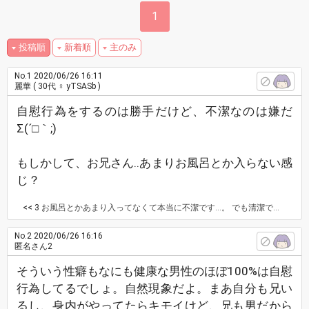
1
投稿順
新着順
主のみ
No.1
2020/06/26 16:11
麗華
( 30代 ♀ yTSASb )
自慰行為をするのは勝手だけど、不潔なのは嫌だ
Σ(´□｀;)
もしかして、お兄さん..あまりお風呂とか入らない感
じ？
<< 3
お風呂とかあまり入ってなくて本当に不潔です…。 でも清潔であったとしても、隣の部屋に妹がいるのに行為を始める兄はキモいって思っちゃいます。誰もいない時にやるか、お風呂でやるかしてほしい…
No.2
2020/06/26 16:16
匿名さん2
そういう性癖もなにも健康な男性のほぼ100%は自慰
行為してるでしょ。自然現象だよ。まあ自分も兄い
るし、身内がやってたらキモイけど、兄も男だから