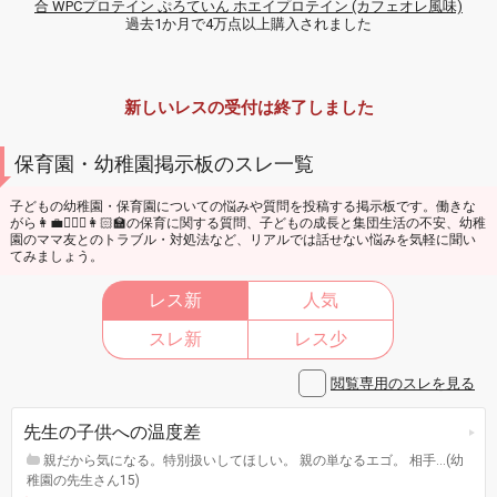
合 WPCプロテイン ぷろていん ホエイプロテイン (カフェオレ風味)
過去1か月で4万点以上購入されました
新しいレスの受付は終了しました
保育園・幼稚園掲示板のスレ一覧
子どもの幼稚園・保育園についての悩みや質問を投稿する掲示板です。働きな
がら👩‍💼👩🏼‍⚕️👩🏻‍🏫の保育に関する質問、子どもの成長と集団生活の不安、幼稚
園のママ友とのトラブル・対処法など、リアルでは話せない悩みを気軽に聞い
てみましょう。
レス新
人気
スレ新
レス少
閲覧専用のスレを見る
先生の子供への温度差
親だから気になる。特別扱いしてほしい。 親の単なるエゴ。 相手…(幼
稚園の先生さん15)