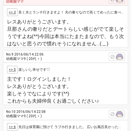
幼稚園ママ
>> 3
良く夫とランチ行きますよ！ 夫の奢りなので高くてめったに食べれないのを食べます(*^^*) 楽しいです(^^) 主さん、初…
レスありがとうございます。
旦那さんの奢りだとデートらしい感じがでて楽しそ
うですよね(^^)今回は本当にたまたまなので、もう次
はないと思うので慣れそうになれません…(._.)
No.9
2016/06/14 22:06
幼稚園ママ9
( 20代 ♀ )
>> 5
楽しいし幸せです♡
主です！ログインしました！
レスありがとうございます。
楽しそうでなによりです(^^)
これからも夫婦仲良くお過ごしください♪
No.10
2016/06/14 22:08
幼稚園ママ9
( 20代 ♀ )
>> 6
先日は保育園に預けて ラブホ行きました。 広いお風呂良かった！ しかしお金が勿体ない。すぐに出ました。