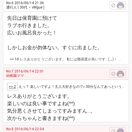
No.6
2016/06/14 21:36
通行人
( 30代 ♂ vMgue )
先日は保育園に預けて
ラブホ行きました。
広いお風呂良かった！
しかしお金が勿体ない。すぐに出ました。
<< 10
レスありがとうございます。 私には難易度が高いです…(._.)！ 確かに高いですね。。たまになら恋人気分を味わえるし私は良いなぁ〜っておもいます！
No.7
2016/06/14 22:01
幼稚園ママ
>> 2
えっ？ 楽しいですよ！主人大好きなので♪ 30分なんてあっという間。 タグのあって言うのが適当でなんか嫌。
レスありがとうございます。
楽しいのは良い事ですよね(^^)
気分悪くさせてしまってすみますん…。
次からちゃんと書きますね(^^)
No.8
2016/06/14 22:04