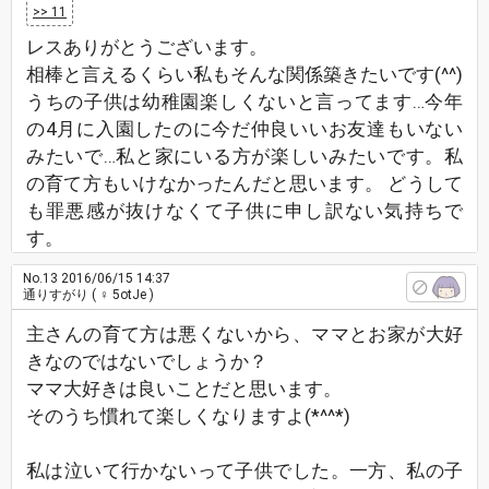
>> 11
レスありがとうございます。
相棒と言えるくらい私もそんな関係築きたいです(^^)
うちの子供は幼稚園楽しくないと言ってます…今年
の4月に入園したのに今だ仲良いいお友達もいない
みたいで…私と家にいる方が楽しいみたいです。私
の育て方もいけなかったんだと思います。 どうして
も罪悪感が抜けなくて子供に申し訳ない気持ちで
す。
No.13
2016/06/15 14:37
通りすがり
( ♀ 5otJe )
主さんの育て方は悪くないから、ママとお家が大好
きなのではないでしょうか？
ママ大好きは良いことだと思います。
そのうち慣れて楽しくなりますよ(*^^*)
私は泣いて行かないって子供でした。一方、私の子