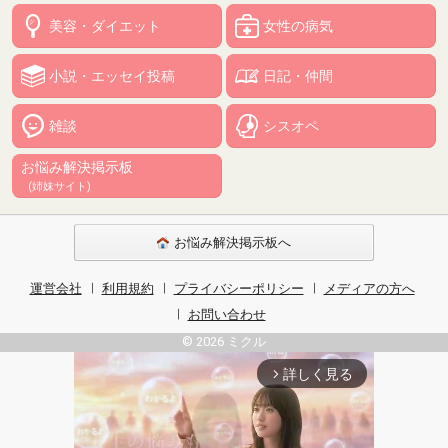
美容・ダイエット
女性の病気
小説・エッセイ投稿
日記・仲間
雑談
シスオペ
お悩み解決掲示板
(姉妹サイト)
お悩み解決掲示板へ
運営会社
利用規約
プライバシーポリシー
メディアの方へ
お問い合わせ
© 2026 ミクル
詳しく見る
arrow_forward_ios