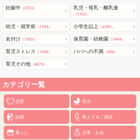
妊娠中
乳児・母乳・離乳食
（2703）
（1793）
幼児・就学前
小学生以上
（1594）
（2289）
名付け
保育園・幼稚園
（1003）
（1494）
育児ストレス
パパへの不満
（1650）
（496）
育児その他
（4679）
カテゴリ一覧
恋愛
育児
結婚
教えて＆ご相談
暮らし
仕事・お金