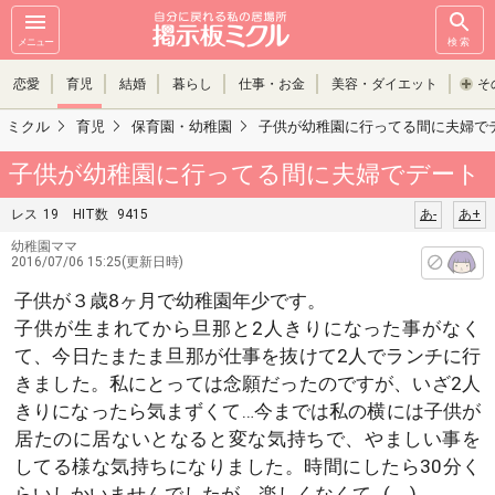
メニュー
検索
恋愛
育児
結婚
暮らし
仕事・お金
美容・ダイエット
そ
ミクル
育児
保育園・幼稚園
子供が幼稚園に行ってる間に夫婦で
子供が幼稚園に行ってる間に夫婦でデート
レス
19
HIT数
9415
あ-
あ+
幼稚園ママ
2016/07/06 15:25(更新日時)
子供が３歳8ヶ月で幼稚園年少です。
子供が生まれてから旦那と2人きりになった事がなく
て、今日たまたま旦那が仕事を抜けて2人でランチに行
きました。私にとっては念願だったのですが、いざ2人
きりになったら気まずくて…今までは私の横には子供が
居たのに居ないとなると変な気持ちで、やましい事を
してる様な気持ちになりました。時間にしたら30分く
らいしかいませんでしたが、楽しくなくて…(._.)