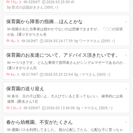
15レス
325HIT
2026.03.25 00:41
育児の話題好きさん (30代 ♀)
保育園から障害の指摘......ほんとかな
指摘された当事者は穏やかでないのは想像できますが、 「〇〇の症状
があ…(通りすがりさん4)
4レス
262HIT
2026.03.24 17:39
ワーママさん (20代 ♀)
保育園のお友達について、アドバイス頂きたいです。
〜つづきです。 どんな事情で質問者さんがシングルマザーであるのか…
(通りすがりさん5)
6レス
217HIT
2026.03.23 22:54
♀ママさん (30代 ♀)
保育園の送り迎え
多分、主の子は賢いよ。大人びていると言ってもいい。 確率的には発
達障…(匿名さん13)
13レス
325HIT
2026.03.13 06:00
♀ママさん (30代 ♀)
春から幼稚園、不安がたくさん
通園バスを利用してました。 親が心配してたら、心配な子に育っちゃ