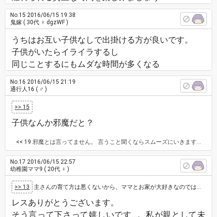
No.15
2016/06/15 19:38
鬼嫁
( 30代 ♀ dgzWF )
うちはお互い子供なしで出掛ける方が良いです。
子供がいたらイライラするし
同じことするにもムダな時間が多くなる
No.16
2016/06/15 21:19
通行人16
( ♂ )
>> 15
子供なんか邪魔だと？
<< 19
邪魔とは言ってません。 言うこと聞くならスムーズにいきますが ほぼママの言うことしか聞かなくて 子供二人とも私にベッタリなので大変なんです。 そう言いながらも出掛けてますが
No.17
2016/06/15 22:57
幼稚園ママ9
( 20代 ♀ )
>> 13
主さんの育て方は悪くないから、ママとお家が大好きなのではないでしょうか？ ママ大好きは良いことだと思います。 そのうち慣れて楽しくなりま…
レスありがとうございます。
そう言って下さって嬉しいです…。私が親として未