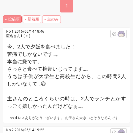
1
投稿順
新着順
主のみ
No.1
2016/06/14 18:46
匿名さん1
( ♀ )
今、2人で夕飯を食べました！
苦痛でしかないです…。
本当に嫌です。
さっさと食べて携帯いじってます…。
うちは子供が大学生と高校生だから、この時間2人
しかいなくて…😢
主さんのところくらいの時は、2人でランチとかす
っごく嬉しかったんだけどなぁ…。
<< 4
レスありがとうございます。 お子さん大きいとそうなるんですね… 私なんて今からこんな感じなのに将来が不安です(>_<)
No.2
2016/06/14 19:22