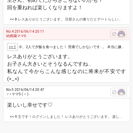
主さん、初めてだからぎこちないのかも？
回を重ねれば楽しくなりますよ！
<< 8
レスありがとうございます。 旦那さんの奢りだとデートらしい感じがでて楽しそうですよね(^^)今回は本当にたまたまなので、もう次はないと思うので慣れそうになれません…(._.)
No.4
2016/06/14 20:11
幼稚園ママ0
>> 1
今、2人で夕飯を食べました！ 苦痛でしかないです…。 本当に嫌です。 さっさと食べて携帯いじってます…。 うちは子供が大学生と高校生…
レスありがとうございます。
お子さん大きいとそうなるんですね…
私なんて今からこんな感じなのに将来が不安です
(>_<)
No.5
2016/06/14 20:47
♂♀ママ5
( ♀ )
楽しいし幸せです♡
<< 9
主です！ログインしました！ レスありがとうございます。 楽しそうでなによりです(^^) これからも夫婦仲良くお過ごしください♪