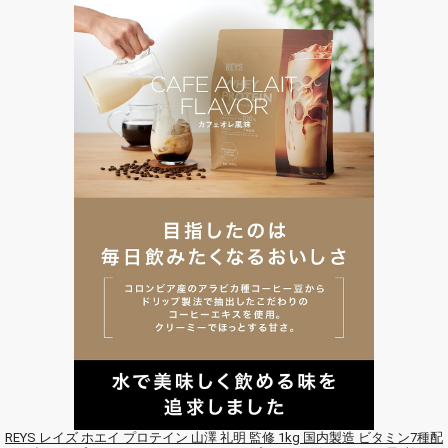
REYS レイズ ホエイ プロテイン 山澤 礼明 監修 1kg 国内製造 ビタミン7種配