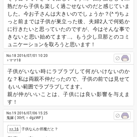
熟だから子供も楽しく過ごせないのだと感じていま
した。今お子さんは大きいのでしょうか？(^ ^)ちょ
っと前までは子供が巣立った後、夫婦2人で何処か
に行きたいと思っていたのですが、今はそんな事で
きないと思い始めてます…。もう少し旦那とのコミ
ュニケーションを取ろうと思います！
No.18
2016/07/01 10:20
♀ママ18
子供がいない時にラブラブして何がいけないのか
な？私は両親不仲だったので、子供の前では見せて
もいい範囲でラブラブしてます。
親が仲がいいことは、子供には良い影響を与えま
す！
No.19
2016/07/06 15:25
鬼嫁
( 30代 ♀ dgzWF )
>> 16
子供なんか邪魔だと？