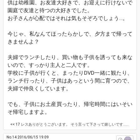
供は幼稚園、お友達大好きで、お迎えに行けないで
園庭で友達と待つの大好きでした。
お子さんが心配ではそれは気もそぞろでしょう…。
今じゃ、私なんてほったらかしで、夕方まで帰って
きませんよ？
夫婦でランチしたり、買い物も子供を誘っても来な
いので、すっかり主人と二人です。
学校に子供が行くと、まったりDVD一緒に観たり、
ランチ行ったり、子供はあっという間に育つので、
夫婦で仲良くしています。
でも、子供にお土産買ったり、帰宅時間にはいそい
そ帰宅しますよ。
<< 17
レスありがとうございます。 そう言って下さって嬉しいです…。私が親として未熟だから子供も楽しく過ごせないのだと感じていました。今お子さんは大きいのでしょうか？(^ ^)ちょっと前までは子供が巣立った後、夫婦2人で何処かに行きたいと思っていたのですが、今はそんな事できないと思い始めてます…。もう少し旦那とのコミュニケーションを取ろうと思います！
No.14
2016/06/15 19:09