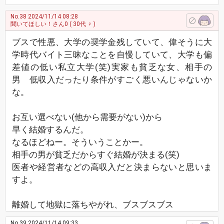
No.38
2024/11/14 08:28
聞いてほしい！さん0
( 30代 ♀ )
ブスで性悪、大学の奨学金残していて、偉そうに大
学時代バイト三昧なことを自慢していて、大学も偏
差値の低い私立大学(笑)実家も貧乏な女、相手の
男 低収入だったり条件がすごく悪いんじゃないか
な。
お互い選べない(他から需要がない)から
早く結婚するんだ。
なるほどねー。そういうことかー。
相手の男が貧乏だからすぐ結婚が決まる(笑)
医者や経営者などの高収入だと決まらないと思いま
すよ。
離婚して地獄に落ちやがれ、ブスブスブス
No.39
2024/11/14 09:33