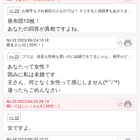
>> 29
お相手もそれ相応の人なのでは？ そうすると成就率もあがります。お互い他から需要ないので。 綺麗で優しくて素敵な人に恋人がいなかったり…
座布団10枚！
あなたの回答が真相ですよね。
No.32
2023/06/24 10:18
匿名さん32
( 20代 ♀ )
>> 23
ブスは、容姿も性格も悪いのに結婚できてるじゃん。 相手がどんな男かは知らんけど。 人間性良くなくても、結婚している人、案外異性ウケ良…
あなたって女性？
因みに私は未婚です
主さん、何となく女性って感じしません(*'▽'*)
違ったらごめんなさい
No.33
2023/06/25 08:14
聞いてほしい！さん0
( 30代 ♀ )
>> 32
女ですよ。
No.34
2023/06/30 10:31