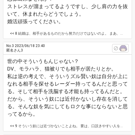
ストレスが溜まってるようですし、少し肩の力を抜
いて、休まれたらどうでしょう。
婚活頑張ってください。
<< 8
結婚は、相手があるものだから努力だけではないのよ。 まあ、相手を丸め込める努力はあったのかもしれんが笑
No.3
2023/06/18 23:40
匿名さん3
世の中そういうもんじゃない？
DV、モラハラ、猫被りでも相手が居たりとか。
私は逆の考えで、そういうズル賢い奴は自分が上に
なれる相手を探せるレーダー持ってるんだと思って
る。そして相手を洗脳する才能も持ってるんだと。
だから、そういう奴には近付かないし存在を消して
る。そんな奴を気にしてもロクな事にならないと思
ってるから。
<< 9
そういう奴には近づかないことよね。 要は、口説きやすい人をかぎわけ洗脳してるってこと？ 結婚相手は丸め込みやすい人を選んでるのかな。 たとえてみたら宗教の勧誘と同じようなかんじで。