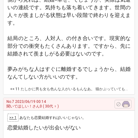
いの連続です。気持ちも落ち着いてきます。世間の
人々が羨ましがる状態は早い段階で終わりを迎えま
す。
結局のところ、人対人、の付き合いです。現実的な
部分での衝突もたくさんあります。ですから、先に
結婚されて羨ましがる必要はないのです。
夢みがちな人はすぐに離婚するでしょうから、結婚
なんてしない方がいいのです。
<< 11
たしかに男も女も色んな人がいるもんなあ。 猫かぶっていても性悪ならパートナーはいつか気づくだろうね。 離婚しないのは、世間体か弱み握られてんのか。 相手がバカか同類なんだろうね。 結婚生活は破綻してて地獄だったりして。
No.7
2023/06/19 00:14
聞いてほしい！さん0
( 30代 ♀ )
>> 1
あなたも恋愛結婚すればいいじゃない。
恋愛結婚したいが出会いがない