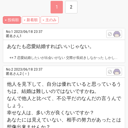
1
2
投稿順
新着順
主のみ
No.1
2023/06/18 23:37
匿名さん1
あなたも恋愛結婚すればいいじゃない。
<< 7
恋愛結婚したいが出会いがない 交際が長続きしなかった しかし、嫌な奴は交際、結婚とこぎつけてるんだよな。 性格最悪だけど見捨てられないんだよ。
No.2
2023/06/18 23:37
匿名さん2
( ♀ )
他人を見下して、自分は優れていると思っているう
ちは、結婚は難しいのではないですかね。
なんで他人と比べて、不公平だのなんだの言うんで
しょう。
幸せな人は、多い方が良くないですか？
あなたには見えていない、相手の努力があったとは
想像出来ませんか？