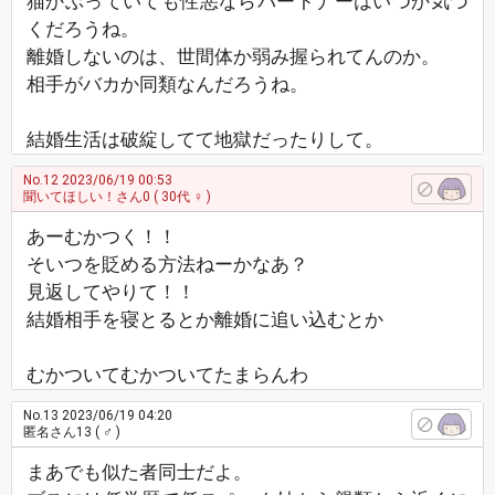
猫かぶっていても性悪ならパートナーはいつか気づ
くだろうね。
離婚しないのは、世間体か弱み握られてんのか。
相手がバカか同類なんだろうね。
結婚生活は破綻してて地獄だったりして。
No.12
2023/06/19 00:53
聞いてほしい！さん0
( 30代 ♀ )
あーむかつく！！
そいつを貶める方法ねーかなあ？
見返してやりて！！
結婚相手を寝とるとか離婚に追い込むとか
むかついてむかついてたまらんわ
No.13
2023/06/19 04:20
匿名さん13
( ♂ )
まあでも似た者同士だよ。