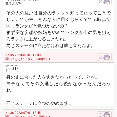
匿名さん34
その人の旦那は自分のランクを知ってたってことで
しょ。てか主、そんな人に目くじら立ててる時点で
同じランクだと気づかないの？
まず変な妄想や嫉妬をやめてランクが上の男を狙え
るランクに主がなることだね。
同じステージに立たなければ腹も立たんよ。
No.35
2023/07/01 12:33
聞いてほしい！さん0
( 30代 ♀ )
>> 34
身の丈に合った人を逃さなかったってことか。
モテなくてその女逃したら後がなかったんだろう
ね。
同じステージに立つのやめます。
No.36
2023/07/01 12:45
聞いてほしい！さん0
( 30代 ♀ )