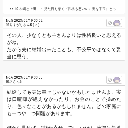
<< 10
木嶋と上田・・ 見た目も悪くて性格も悪いのに男を手玉にとっているんですよね。 ただ、男全般からモテるわけではなく女性と免疫なさそうな男、モテない冴えない男ににターゲットを絞ってるとかじゃなくて？ あ！もしかしたら嫌な女も女性経験の少なそうなモテない男をターゲットにしてるってこと？ モテてうれしくてとか、他にいなくて結婚までこぎつけられたのだろうか。 職場でも恋愛でも相手のほうが上手か。 悔しいね。 いつか地獄に堕ちろよ。 でも、結婚相手は相手の性悪さにいつか気づくはずだけどバカなのか同類なのか。
No.5
2023/06/19 00:02
通りすがりさん5
( ♂ )
その人、少なくとも主さんよりは性格良いと思える
がね。
だから先に結婚出来たことも、不公平ではなくて妥
当に思う。
No.6
2023/06/19 00:05
匿名さん6
結婚しても実は幸せじゃないかもしれませんよ。実
は口喧嘩が絶えなかったり、お金のことで揉めた
り、色々なことがあるかもしれません。どの家庭に
も一つや二つ問題があります。
側から見れば、結婚=幸せ、でしょうが、実際は気遣