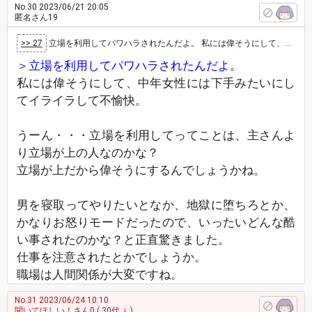
No.30
2023/06/21 20:05
匿名さん19
>> 27
立場を利用してパワハラされたんだよ。 私には偉そうにして、中年女性には下手みたいにしてイライラして不愉快。
＞立場を利用してパワハラされたんだよ。
私には偉そうにして、中年女性には下手みたいにし
てイライラして不愉快。
うーん・・・立場を利用してってことは、主さんよ
り立場が上の人なのかな？
立場が上だから偉そうにするんでしょうかね。
男を寝取ってやりたいとなか、地獄に堕ちろとか、
かなりお怒りモードだったので、いったいどんな酷
い事されたのかな？と正直驚きました。
仕事を注意されたとかでしょうか。
職場は人間関係が大変ですね。
No.31
2023/06/24 10:10
聞いてほしい！さん0
( 30代 ♀ )