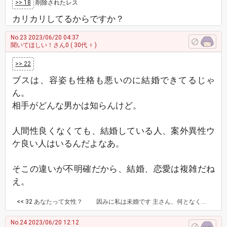
>> 18
削除されたレス
カリカリしてるからですか？
No.23
2023/06/20 04:37
聞いてほしい！さん0
( 30代 ♀ )
>> 22
ブスは、容姿も性格も悪いのに結婚できてるじゃ
ん。
相手がどんな男かは知らんけど。
人間性良くなくても、結婚している人、案外異性ウ
ケ良い人はいるんだよなあ。
そこの違いが不明確だから、結婚、恋愛は複雑だね
え。
<< 32
あなたって女性？ 因みに私は未婚です 主さん、何となく女性って感じしません(*'▽'*) 違ったらごめんなさい
No.24
2023/06/20 12:12