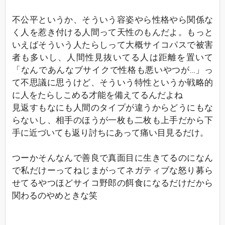
不公平というか、そういう容姿やら性格やら関係な
く人を惹き付ける人間って天性のもんだよ。もっと
いえばそういう人たらしって大概サイコパスで被害
者も多いし、人間性見抜いてる人は距離を置いて
「なんであんなブサイクで性格も悪いやつが…」っ
て不思議に思うけど、そういう特性というか戦略的
に人をたらしこめる才能を備えてるんだよね
見返すもなにも人間のタイプが違うからどうにもな
らないし、相手のほうが一枚も二枚も上手だから下
手に近づいても返り討ちにあって痛い目見るだけ。
つーかそんなんで善良で真面目に生きてるのになん
で私だけーってねじまがってネガティブな怒り募ら
せてるやつほどサイコ野郎の餌食になるだけだから
関わるのやめときな笑