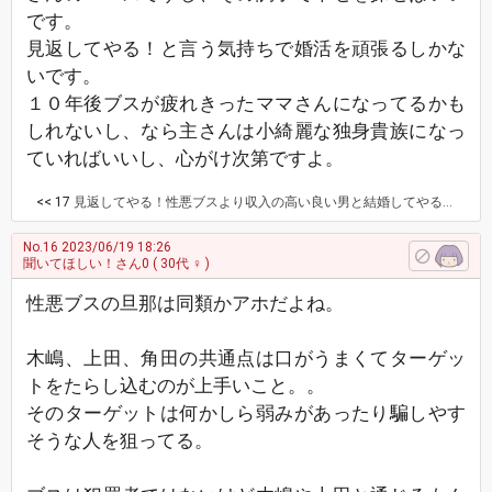
です。
見返してやる！と言う気持ちで婚活を頑張るしかな
いです。
１０年後ブスが疲れきったママさんになってるかも
しれないし、なら主さんは小綺麗な独身貴族になっ
ていればいいし、心がけ次第ですよ。
<< 17
見返してやる！性悪ブスより収入の高い良い男と結婚してやる！！ この意気込みで結婚活動がんばろうと思う。
No.16
2023/06/19 18:26
聞いてほしい！さん0
( 30代 ♀ )
性悪ブスの旦那は同類かアホだよね。
木嶋、上田、角田の共通点は口がうまくてターゲッ
トをたらし込むのが上手いこと。。
そのターゲットは何かしら弱みがあったり騙しやす
そうな人を狙ってる。