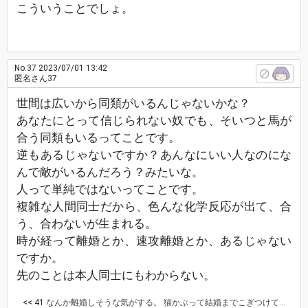
こういうことでしょ。
No.37
2023/07/01 13:42
匿名さん37
世間は広いから同類がいるんじゃないかな？
あなたにとって信じられない奴でも、そいつと馬が
合う同類もいるってことです。
逆もあるじゃないですか？あんなにいい人なのにな
んで敵がいるんだろう？みたいな。
人って単純ではないってことです。
複雑な人間同士だから、色んな化学反応が出て、合
う、合わないが生まれる。
時が経って離婚とか、速攻離婚とか、あるじゃない
ですか。
先のことは本人同士にもわからない。
<< 41
なんか離婚しそうな気がする。 猫かぶって結婚までこぎつけても化けの皮は剥がれる。 旦那、結婚していること後悔してそう。 そいつ20代後半、旦那30歳くらいでで結婚してるけどその女40過ぎているのに子供いないんだよ。 20代で結婚したメリットないやん。