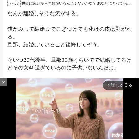
>> 37
世間は広いから同類がいるんじゃないかな？ あなたにとって信じられない奴でも、そいつと馬が合う同類もいるってことです。 逆もあるじゃないで…
なんか離婚しそうな気がする。
猫かぶって結婚までこぎつけても化けの皮は剥がれ
る。
旦那、結婚していること後悔してそう。
そいつ20代後半、旦那30歳くらいでで結婚してるけ
どその女40過ぎているのに子供いないんだよ。
20代で結婚したメリットないやん。
close
詳しく見る
arrow_forward_ios
No.42
2024/11/14 14:11
匿名さん20
>良い気になってる上記のような奴を見返す良>い方
法ってある？
イケメンと相思相愛の恋愛結婚して
最新レスへ
上へ
下へ