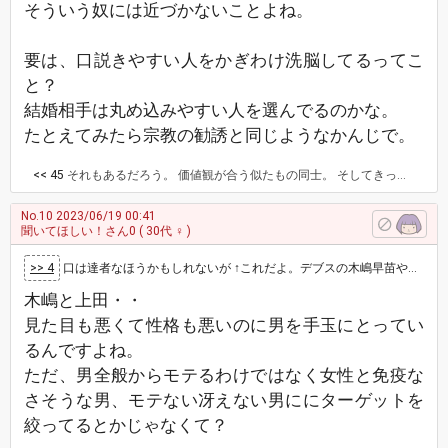
そういう奴には近づかないことよね。
要は、口説きやすい人をかぎわけ洗脳してるってこ
と？
結婚相手は丸め込みやすい人を選んでるのかな。
たとえてみたら宗教の勧誘と同じようなかんじで。
<< 45
それもあるだろう。 価値観が合う似たもの同士。 そしてきっとその女性は貞操観念が低い。 主もなかなかの歪みあるね。 貞操観念を下方修正したらいい。
No.10
2023/06/19 00:41
聞いてほしい！さん0
( 30代 ♀ )
>> 4
口は達者なほうかもしれないが ↑これだよ。デブスの木嶋早苗やクソデブスの上田美由紀はブスだしデブだし性格もサイコなのに男を手玉に取って…
木嶋と上田・・
見た目も悪くて性格も悪いのに男を手玉にとってい
るんですよね。
ただ、男全般からモテるわけではなく女性と免疫な
さそうな男、モテない冴えない男ににターゲットを
絞ってるとかじゃなくて？