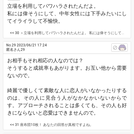
立場を利用してパワハラされたんだよ。
私には偉そうにして、中年女性には下手みたいにし
てイライラして不愉快。
<< 30
＞立場を利用してパワハラされたんだよ。 私には偉そうにして、中年女性には下手みたいにしてイライラして不愉快。 うーん・・・立場を利用してってことは、主さんより立場が上の人なのかな？ 立場が上だから偉そうにするんでしょうかね。 男を寝取ってやりたいとなか、地獄に堕ちろとか、かなりお怒りモードだったので、いったいどんな酷い事されたのかな？と正直驚きました。 仕事を注意されたとかでしょうか。 職場は人間関係が大変ですね。
No.29
2023/06/21 17:24
匿名さん29
お相手もそれ相応の人なのでは？
そうすると成就率もあがります。お互い他から需要
ないので。
綺麗で優しくて素敵な人に恋人がいなかったりする
のは、その人に見合う人がなかなかいないからで
す。アプローチされることは多くても、その人も好
きにならないと恋愛はできませんので。
<< 31
座布団10枚！ あなたの回答が真相ですよね。