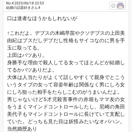
No.4
2023/06/18 23:53
結婚の話題好きさん4
口は達者なほうかもしれないが
↑これだよ。デブスの木嶋早苗やクソデブスの上田美
由紀はブスだしデブだし性格もサイコなのに男を手
玉に取ってる。
上田はバツあり。
身勝手な理由で殺人してる女ってほとんどが結婚し
てるかバツありだよ。
大体は人当たりがよくて話しやすくて親身でとこう
いうタイプの女って容姿年齢は関係なく男にしろ女
にしろ狙った相手をたらしこむのがうまいんだよ。
男じゃないけど5才児殺害事件の赤堀もママ友の女
をうまくマインドコントロールしたし、尼崎の角田
美代子もマインドコントロールに長けていて支配し
ていた。どっちも見た目は妖怪みたいなオバハン。
当然婚歴あり