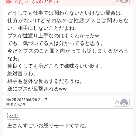
聞いてほしい！さん0
( 30代 ♀ )
どうしても仕事では関わらないといけない場合は、
仕方がないけどそれ以外は性悪ブスとは関わらな
い、相手にしないことだよね。
ブスが世渡り上手なのはよくわかったw
でも、気づいてる人は分かってると思う。
今だとブスのこと面と向かっても貶しまくるだろう
なあ。
仲良くしても所どころで嫌味をいい貶す。
絶対言うわ。
相手も意外な反応するだろうね。
逆にブスが反撃されるww
No.25
2023/06/20 21:17
匿名さん19
>> 24
主さんすごいお怒りモードですね。