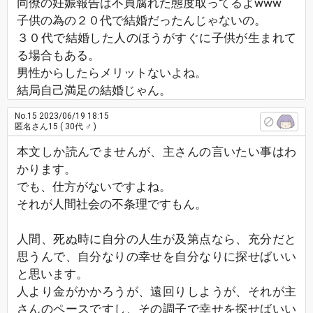
同僚の妊娠報告は不貞腐れた態度取ってるよwww
子供の為の２０代で結婚だったんじゃないの。
３０代で結婚した人のほうがすぐに子供が生まれて
る場合もある。
男性からしたらメリットないよね。
結局自己満足の結婚じゃん。
No.15
2023/06/19 18:15
匿名さん15
( 30代 ♂ )
本文しか読んでませんが、主さんの言いたい事はわ
かります。
でも、仕方がないですよね。
それが人間社会の不条理ですもん。
人間、死ぬ時に自分の人生が及第点なら、充分だと
思うんで、自分なりの幸せを自分なりに探せばいい
と思います。
人より金がかかろうが、遠回りしようが、それが主
さんのペースですし、その調子で幸せを探せばいい