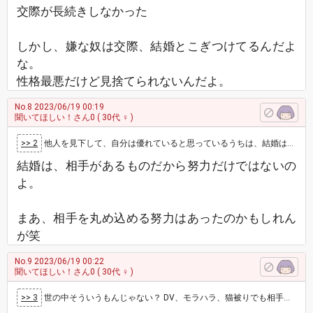
交際が長続きしなかった
しかし、嫌な奴は交際、結婚とこぎつけてるんだよ
な。
性格最悪だけど見捨てられないんだよ。
No.8
2023/06/19 00:19
聞いてほしい！さん0
( 30代 ♀ )
>> 2
他人を見下して、自分は優れていると思っているうちは、結婚は難しいのではないですかね。 なんで他人と比べて、不公平だのなんだの言うんでしょう…
結婚は、相手があるものだから努力だけではないの
よ。
まあ、相手を丸め込める努力はあったのかもしれん
が笑
No.9
2023/06/19 00:22
聞いてほしい！さん0
( 30代 ♀ )
>> 3
世の中そういうもんじゃない？ DV、モラハラ、猫被りでも相手が居たりとか。 私は逆の考えで、そういうズル賢い奴は自分が上になれる相手を探…