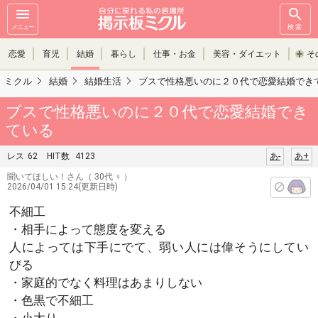
メニュー
検索
恋愛
育児
結婚
暮らし
仕事・お金
美容・ダイエット
そ
ミクル
結婚
結婚生活
ブスで性格悪いのに２０代で恋愛結婚でき
ブスで性格悪いのに２０代で恋愛結婚でき
ている
レス
62
HIT数
4123
あ-
あ+
聞いてほしい！さん
（ 30代 ♀ ）
2026/04/01 15:24(更新日時)
不細工
・相手によって態度を変える
人によっては下手にでて、弱い人には偉そうにしてい
びる
・家庭的でなく料理はあまりしない
・色黒で不細工