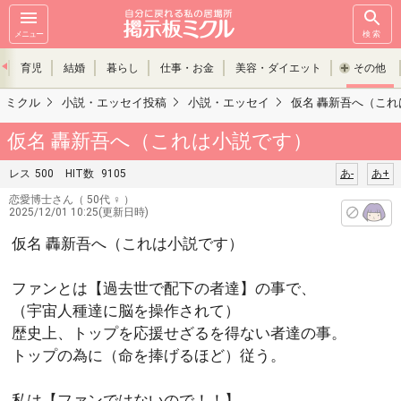
メニュー
検索
育児
結婚
暮らし
仕事・お金
美容・ダイエット
その他
ミクル
小説・エッセイ投稿
小説・エッセイ
仮名 轟新吾へ（こ
仮名 轟新吾へ（これは小説です）
レス
500
HIT数
9105
あ-
あ+
恋愛博士さん
（ 50代 ♀ ）
2025/12/01 10:25(更新日時)
仮名 轟新吾へ（これは小説です）
ファンとは【過去世で配下の者達】の事で、
（宇宙人種達に脳を操作されて）
歴史上、トップを応援せざるを得ない者達の事。
トップの為に（命を捧げるほど）従う。
私は【ファンではないので！！】