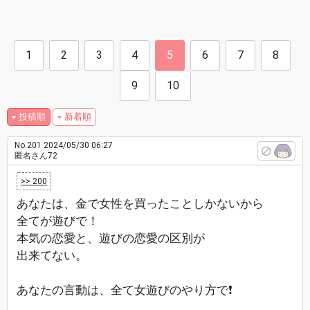
1
2
3
4
5
6
7
8
9
10
投稿順
新着順
No.201
2024/05/30 06:27
匿名さん72
>> 200
あなたは、金で女性を買ったことしかないから
全てが遊びで！
本気の恋愛と、遊びの恋愛の区別が
出来てない。
あなたの言動は、全て女遊びのやり方で❗