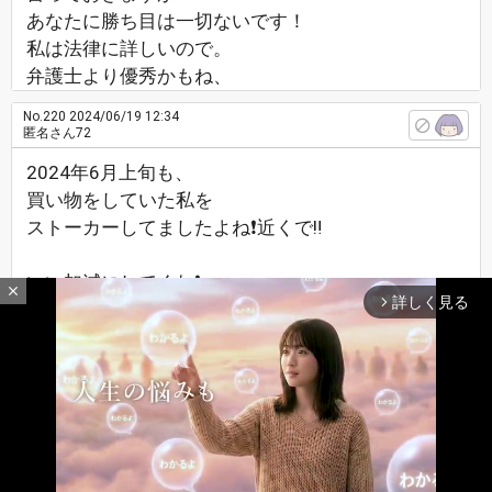
あなたに勝ち目は一切ないです！
私は法律に詳しいので。
弁護士より優秀かもね、
No.220
2024/06/19 12:34
匿名さん72
2024年6月上旬も、
買い物をしていた私を
ストーカーしてましたよね❗近くで‼️
いい加減にしてくれ❗
close
詳しく見る
arrow_forward_ios
マジで‼️ぶん殴りたいわ！
調査員も、おつむが緩いのか
真っ昼間に、制服やスーツなんか着て
一般人はだーーれも着てませんよ、
スーパーに行くのに
最新レスへ
上へ
下へ