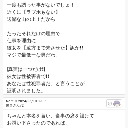
一度も誘った事がないでしょ！
近くに【ラブホもない】
辺鄙な山の上！だから
たったそれだけの理由で
仕事を理由に
彼女を【遠方まで来させた】訳か❗❗
マジで最低ーな男だわ。
[真実は一つだけ❗]
彼女は性被害者で❗❗
あなたは性犯罪者だ、と言うことが
証明されました。
No.213
2024/06/18 09:05
匿名さん72
ちゃんと本名を言い、食事の席を設けて
お誘い下さったのであれば、