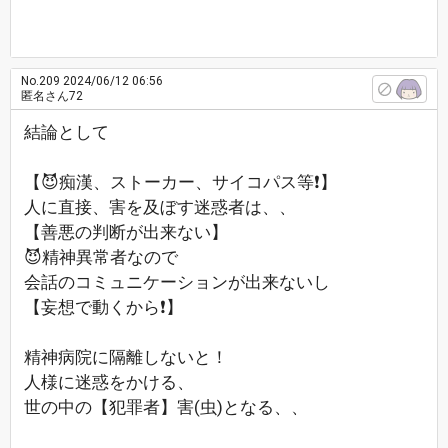
No.209
2024/06/12 06:56
匿名さん72
結論として
【😈痴漢、ストーカー、サイコパス等❗】
人に直接、害を及ぼす迷惑者は、、
【善悪の判断が出来ない】
😈精神異常者なので
会話のコミュニケーションが出来ないし
【妄想で動くから❗】
精神病院に隔離しないと！
人様に迷惑をかける、
世の中の【犯罪者】害(虫)となる、、