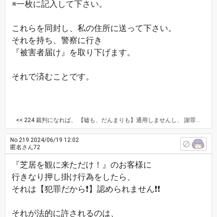
※一枚に記入して下さい。
これらを同封し、私の住所に送って下さい。
それを持ち、警察に行き
『被害者届け』を取り下げます。
それで済むことです。
<< 224
裁判になれば、 【嘘も、だんまりも】通用しませんし、 謝罪や、示談も受け付けません。 なので 謝罪する気があるのなら 本人と、 責任者(母親)による『念書』が必要です。 ※これ迄、息子が収集した 『全ての調査書』と、 ※もう二度と！調査を致しません、と言う 『息子の手書きによる念書』と ※もう二度と！調査をさせません、と言う 『母親の手書きによる念書』 ※もう二度と！私の噂話や誹謗中傷はしません、 と言う念書も必要です。 念書には、印が必要で！ 本籍、住所、氏名、年齢、生年月日、電話番号 念書を書いた日を ※一枚に記入して下さい。 これらを同封し、私の住所に送って下さい。 それを持ち、警察に行き 『被害者届け』を取り下げます。 それで済むことです。 ⚠️調査して！ 家にまで押し掛けて来られると 非常に！迷惑ですので、 気をつけて下さい。 接近禁止命令です❗
No.219
2024/06/19 12:02
匿名さん72
『芝居を観に来ただけ！』のお客様に
行きなり押し掛け行為をしたら、
それは【犯罪だから❗】認められません❗❗
それが法的に許されるのは、