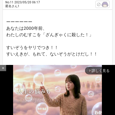
No.11
2023/05/20 06:17
匿名さん1
ーーーーーー
あなたは2000年前、
わたしのむすこを「ざんぎゃくに殺した！」
すいぞうをヤリでつき！！
すいえきが、もれて、ないぞうがとけだし！！
《そうぞうをぜっする！》
close
詳しく見る
arrow_forward_ios
はげしい！いたみと
1ヶ月7日、いっさい！
のまず食わずに！！たえぬいた！
あなたのせいで
《今世も！じゅうしょうだ！！》
最新レスへ
上へ
下へ