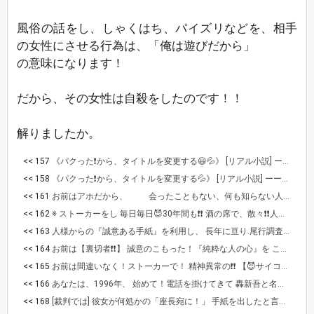
風俗の話をし、しゃくはち、パイズリなどを、相手
の女性にさせる行為は、「俺は遊びだから」
の意味になります！
だから、その女性は自殺をしたのです！！
解りましたか。
<< 157
《パクった❗から、タイトルを変更する😃💦》 [リアル小説] ーーーーーーーーーーーーーーーーーーーーー 【死者からの伝言❗】 私の名は😡閻魔大王 [阿修羅❗] ※2024.4.8から いよいよ【🔥地獄のポータルが開く❗】👏👏 手土産にお前と お前の仲間も、道連れにすることにした( *´艸｀) 宜しく頼むわ❗
<< 158
《パクった❗から、タイトルを変更する💦》 [リアル小説] ーーーーーーーーーーーーーーーーーーーーー 【死者からの伝言❗】 私の名は😡閻魔大王 [阿修羅❗] ※2024.4.8から いよいよ【🔥地獄のポータルが開く❗】👏👏 手土産にお前と お前の仲間も、道連れにすることにした( *´艸｀) 宜しく頼むわ❗
<< 161
お前はアホだから、 会ったこともない、何も知らない人に 最初から、SEX目的で、遠方まで来てと 言ったなら、その時点で【犯罪❗❗】 仕事上、座長として客引きをしただけなら 何も問題はないけど。 そこが判らないアホでは 【痴漢、婦女暴行と同じでしょ❗】 SEXした後で、付き合おうと思った SEXした後で、結婚するから それ、、犯罪ですよ❗ そんなことも判らないアホだから 相手にされないのよ、、 好きでもない女性と、 普段から性交をしてるから バチが当たったの❗ 自業自得 くび❗ 💥✂️縁ガチョーン❗💥✂️
<< 162
※ ストーカーをし 毎日毎日😈30年間も❗❗ 酒の席で、散々❗❗人の悪口を 言いふらして来たことは、 【事実だし❗❗】 相当しつこい！サイコパスだ❗❗ [年下の子沢山の(元後妻？も❗] 😈何度もしつこいし❗うるさ過ぎだわ👊😡💢 【😈犯罪は犯罪だから❗❗】 本人でもない！関係ない者が 😈誹謗中傷に加わった時点で その者も、皆、犯罪者だから❗❗ まだ解らないの？ やったらいけないことがあるの‼️ ダメなものは、駄目だから❗❗ ーーーーーーーーーー あなた達の様な【😈3次元の】 穢れた関係ではなく！ 美しく穢れのない、 10年間の、 ただのプラトニックに 一切話もせずに❗❗ ズカズカと、行きなり 入り込んだら❗ 【それは😈ただの犯罪だし❗❗】 そこに、愛はないから❗❗ 😈こんな穢れきった❗💩奴らとは 💥✂️縁ガチョーン❗💥✂️ 💥✂️縁ガチョーン❗💥✂️ 💥✂️縁ガチョーン❗💥✂️ 💥✂️縁ガチョーン❗💥✂️ 💥✂️縁ガチョーン❗💥✂️ わかったか バカたれが
<< 163
人様からの『誠意ある手紙』を利用し、 長年に亘り.尾行調査をし、誹謗中傷する 【本当に😈卑怯で❗悪質で❗】 とんでもなく汚ない奴ら❗ 人間のグズだわ❗❗ 人でなしの💩❗ そう言う所が、マジで許せない👊😡💢 ーーーーーーーーーーーーーーー 俺は 解っていて わざと傷つけた❗❗ そうしないと 自分の心が保てなかったから❗ だから【😈わざと❗❗傷つけた❗❗】 俺は悪くないし… これが俺だから これからも 止めない 😈止めるつもりはない❗ 😈次のターゲットを やるだけ そうしなれば 気が変になりそうだから そうさ、俺は 狂っている… 何を どうしていいのか 何が原因か それさえ わからない 頭が変だ 何もかも わからない 誰も俺を 止めることは出来ない だから やり続ける 【😈これが俺だから…】 😈そうさ！全て解って やったことだ❗ それを解っていて やったのだから 🔥地獄に堕ちても 仕方ない ーーーー あなたは 遥か昔から❗❗変わらない❗ よく自分のことを 解ってるじゃん！ 【何が原因か！教えてやる❗】 😈人の調査をし、 全て独断と偏見の 【妄想から起きた事だ❗】 だから頭の中が ぐちゃぐちゃで 何が何やら わからなくなり むしゃくしゃして 😈腹いせに❗ 罪のない人達を😈残虐に殺して来た❗❗ お前が❗人の話を一切❗❗ 【聞こうとしないからだ❗❗】 【話をしないから❗😈それが原因だ❗❗】 わかったか❗❗ この糞やろう❗❗👊😡💢 お前だけは❗絶対に許さん❗❗👊😡💢 お前と❗年下後妻、実の親、 義理の兄(本物の座長)、堂本光一❗は、 確定だから。 🔥地獄に堕ちても文句はないだろうし、、 何も問題ない😛
<< 164
お前は【裏切者❗❗】 誠意のこもった！『純粋な人の心』を これでもか！と【😈踏みにじり❗】 心をズタズタにし❗❗ 『完治不能の病気にし』 【😈再起不能にした❗❗】 ただの…💩💩💩💩💩💩💩❗ 【😈裏切者だから❗❗】 絶対に許してはならないし👊😡 人の心を平気で踏みにじる、、お前は 間違いなく❗【😈悪魔だから❗❗】 人様の心のこもった！ 『誠意ある手紙』を利用し！ 長年に亘り.『尾行調査をし』 わざと❗ 【人様の家庭を壊し❗❗】 これでもか！と、長い間、仲間と 【誹謗中傷してきた❗❗】 【本当に😈卑怯で❗悪質で❗】 とんでもなく汚ない奴ら❗ 人間のグズだわ❗❗ お前は人でなしの…ただの… 💩💩💩💩💩💩💩💩❗ そう言うお前の、😈ズルい❗汚い所が、 【マジで許せないし❗❗】👊😡💢 許してはいけない❗❗と思う。 これは、恋愛などではなく！ 間違いなく❗ 【警察、刑事裁判沙汰❗】なので、 当然、訴えたいし！ 訴えるべき‼️だと思います❗❗👊😡 こう言う、😈しつこい輩を、 許しておくべきではない❗❗👊😡💢 この男の所在、本名を知っている者は コメント欄に書き込んでくれ！ 知っていて、見てみぬ振りをする者も 【同罪とする❗❗】
<< 165
お前は間違いなく！ストーカーで！ 精神異常の❗❗ 【😈サイコパスだ❗❗】 つまり犯罪者❗❗👊😡💢 普通の人は、そんな事はしない。 自分の気持ちを言葉にして、 「普通に！付き合い」 「普通の！恋愛」をするから。 サイコパスの性犯罪者は 精神病院送り！にしてやりたい❗❗👊😡💢 10年経て電話してきても、 通じないよ！ あのさ、あんた 「好きな人はいない」と言ってたけど、 じゃあ何で、来てと 何度も何度も電話を掛けてきたの？ 意味が解らん。 だから、目的は何なのか、手紙を書け、 と伝えました❗ 彼女が自殺して、2年後 本気でその女性を好きだったのか、 を調べる為に、ある手紙を書いて あなたの行動を試したところ、 色んな女性と付き合っていたので あなたは本気ではなかった！と 判明した。つまり、真剣にその女性を 好きでも、愛していたわけでもなく！ あなたにとって、どうでもいい存在だ、 と判った。 彼女の誠意は【裏切られた❗❗】 間違いなくね❗❗👊😡💢 💩お前は、ただの💩だった！ と言うこと。 普通に女性と接する事の出来ない 【😈性犯罪者❗確定です】 大体、 ※家庭の固定電話に掛けてきて 「来て」はないでしょ。来ては！ ○○さんのお宅ですか？ ○○さんはおられますか？ 誰に来てほしいのか、 用は何なのか、 普通に電話も掛けられないバカとは 話すら出来ないわ❗ 何度も電話を掛けて来ては 直ぐに切り、 何なの このバカは！ ただの変態か！ 言いたい事は 山ほど‼️あるわ。👊😡💢 この変態💩野郎が❗❗👊😡💢 マジで 精神病院送り！にしてやりたい❗❗👊😡
<< 166
あなたは、1996年、 始めて！電話を掛けてきて 轟新吾と名乗り、「来て」と言った。 だから、家族の誰かが お芝居を観に行った！ それだけの関係！ それ以外に何か目的があるの？
<< 168
[裁判では] 彼女が何処かの「座長宛に！」 手紙を出したと言う、1986年~1992年、 🍀契約上の座長は「誰だったのか？」 それを 『元妻！』に証言してもらう必要があります。 弟なのか、元夫か！ 彼女は、新聞欄を見て、104で確認し 何処かの座長宛に、 【親展の手紙】を出しましたが、 下の名前までは聞いてないので、 【轟新吾ではない❗】ことは確かです。 彼女は、男性と【お付き合いがしたくて】 ※家の電話番号等を、書いた訳ではない❗ 『仕事上の話をする為❗』 先ずは『🍀信用を得ようと❗』 仕方なく、身元を証しただけ、なのに 何故その手紙を！ 【あなたが持っているのか？】 先ずはそれを. 【🍀裁判で証明する❗】必要があります。 何処かの、馬の骨、に手紙を出した訳ではないので‼️ 【いったい誰が、座長なのか❗❗】 先ずそれを、明らかにして頂きたい。 そして、あなたが実際に！電話を掛けてきた 1996年、誰が座長だったのか？ それも知りたいし❗❗ 「俺は結婚もしていないし🧒子供もいない」 と言った様ですが、 それは嘘か、真実か、 あなたの真意が問われます❗ 『あなたは』何の目的で、 来てと言ったのか⁉️ 【それを問われます❗】 ※話だけなら、手紙や電話で済むはず❗ 彼女は、手紙を書くよう 要求したはずです！ 何故、あなたは 手紙で返事を書かなかったのか⁉️ 何故、遠方まで芝居を観に行ったお客様に 行きなり❗押し掛け行為をしたのか？ 女性の居場所を どうやって知ったのか⁉️ 何度も断っている女性に対し 何故、強要したのか⁉️ 色々質問責めになる、と思いますが。 全て調べた上で、強要した❗❗となれば 【犯罪者確定ですね】 自業自得です。 ーーーーーー別件では 上↑で証明した、元妻の夫か、 それは本当の座長か、否か！ 証明して頂く事になります。 ※事実上、轟新吾と名乗り 直接❗電話を掛けてきた、 1994年4/30、1996年～の男は、 上↑で証明した、本物の座長か、否か！ 彼女へ性的DVをした！男は、 座長か、否か！ 座長でなければ、誰なのか❗を証明してもらいます。 そして、これ迄30年に及ぶ、 私への、ストーカー、尾行調査、誹謗中傷… をしてきた男は【誰なのか❗】 それは、座長か否か、 色々と証明して頂きますので、 全て明るみになります。