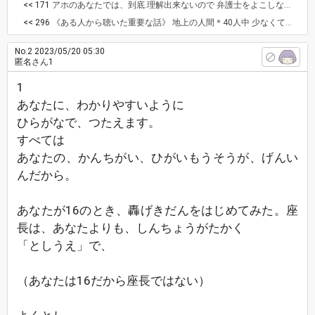
<< 171
アホのあなたでは、到底.理解出来ないので 弁護士をよこしなさい。当前ですが、 来られる前に、必ずハガキで ※日時を指定して下さい。 (状況を簡単に説明します) ーーーーーーーーーー 「正式なお付き合いをしたい、 結婚がしたい！」のであれば、 ※自分の気持ちを言葉にして、 ハッキリと伝えなければ、 相手には通じませんし、 お付き合いするには、基本❗ ※自分の本名、現住所、電話番号を伝える事。 でなければ、 正式なお付き合い、婚約、結婚は出来ません。 ※婚約には、第三者(身内)を交えた話し合いや 指輪の交換など、法的に必要です。 ただの旅役者では、 ※正式なお付き合いはおろか、 婚約、結婚なんて、到底無理です。 ーーーーーーーーーー 私と付き合いたい、結婚したい！のであれば あなたが舵取りをするのではなく、 ※相手の指示に従うことです❗❗それなら 『簡単にあなたの願いは叶いました』 あなたが付き合いたい、 結婚したいのであって、 相手はそうではないのだから❗❗ 相手にきけばよい、それだけのことです。 一切！手紙も電話もしない、 それでは伝わりませんよ、、 来ての一言で、結婚してくれるはずがないでしょ！ 【見向きもされない】と思います。 あまりにも、稚拙過ぎて❗ 相手になりません。
<< 296
《ある人から聴いた重要な話》 地上の人間＊40人中 少なくても2〜3人（女を含め）は 約100年以内に♥ 《地球の🔥炎地獄に堕ちる》 そうです。 あなた悪魔ルシファーが、 《🔥炎地獄の底に堕ち！》 それに引き寄せられて♥お仲間が 次々と堕ちて行く♥みたいで 良かったな、とは思いますが 私は「今すぐ堕ちてくれ!!」 と願うわ！ マジでそんなのが 《うじゃうじゃいる!!》と思うと 身の危険を感じるわ、 特にあんたらみたいな！ どこの馬の骨か分らない奴は 「マジでヤバいわ。」
No.2
2023/05/20 05:30
匿名さん1
1
あなたに、わかりやすいように
ひらがなで、つたえます。
すべては
あなたの、かんちがい、ひがいもうそうが、げんい
んだから。
あなたが16のとき、轟げきだんをはじめてみた。座
長は、あなたよりも、しんちょうがたかく
「としうえ」で、
（あなたは16だから座長ではない）