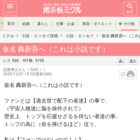
メニュー
検索
育児
結婚
暮らし
仕事・お金
美容・ダイエット
その他
ミクル
小説・エッセイ投稿
小説・エッセイ
仮名 轟新吾へ（こ
仮名 轟新吾へ（これは小説です）
レス
500
HIT数
9105
あ-
あ+
恋愛博士さん
（ 50代 ♀ ）
2025/12/01 10:25(更新日時)
仮名 轟新吾へ（これは小説です）
ファンとは【過去世で配下の者達】の事で、
（宇宙人種達に脳を操作されて）
歴史上、トップを応援せざるを得ない者達の事。
トップの為に（命を捧げるほど）従う。
私は【ファンではないので！！】