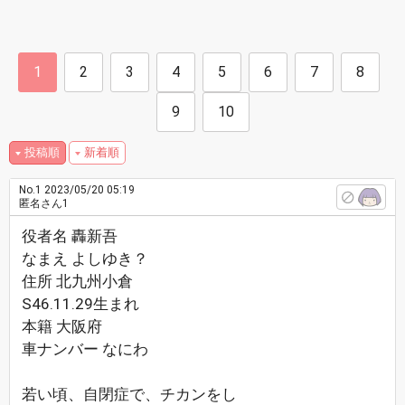
1
2
3
4
5
6
7
8
9
10
投稿順
新着順
No.1
2023/05/20 05:19
匿名さん1
役者名 轟新吾
なまえ よしゆき？
住所 北九州小倉
S46.11.29生まれ
本籍 大阪府
車ナンバー なにわ
若い頃、自閉症で、チカンをし