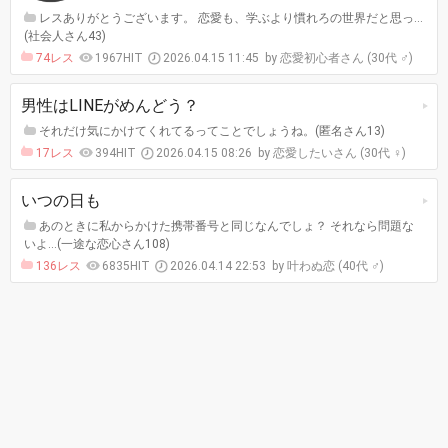
レスありがとうございます。 恋愛も、学ぶより慣れろの世界だと思っ…
(社会人さん43)
74レス
1967HIT
2026.04.15 11:45
恋愛初心者さん (30代 ♂)
男性はLINEがめんどう？
それだけ気にかけてくれてるってことでしょうね。(匿名さん13)
17レス
394HIT
2026.04.15 08:26
恋愛したいさん (30代 ♀)
いつの日も
あのときに私からかけた携帯番号と同じなんでしょ？ それなら問題な
いよ…(一途な恋心さん108)
136レス
6835HIT
2026.04.14 22:53
叶わぬ恋 (40代 ♂)