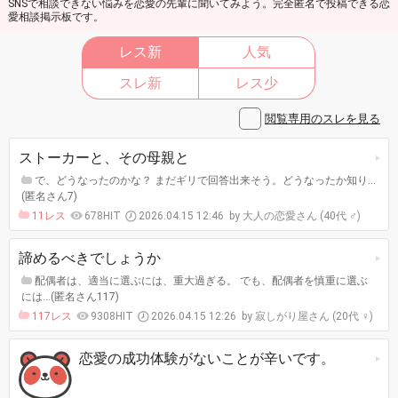
SNSで相談できない悩みを恋愛の先輩に聞いてみよう。完全匿名で投稿できる恋
愛相談掲示板です。
レス新
人気
スレ新
レス少
閲覧専用のスレを見る
ストーカーと、その母親と
で、どうなったのかな？ まだギリで回答出来そう。どうなったか知り…
(匿名さん7)
11レス
678HIT
2026.04.15 12:46
大人の恋愛さん (40代 ♂)
諦めるべきでしょうか
配偶者は、適当に選ぶには、重大過ぎる。 でも、配偶者を慎重に選ぶ
には…(匿名さん117)
117レス
9308HIT
2026.04.15 12:26
寂しがり屋さん (20代 ♀)
恋愛の成功体験がないことが辛いです。