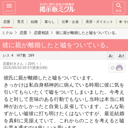
メニュー
検索
恋愛
育児
結婚
暮らし
仕事・お金
美容・ダイエット
そ
ミクル
恋愛
恋愛相談
彼に親が離婚したと嘘をついている。
彼に親が離婚したと嘘をついている。
レス
4
HIT数
289
あ-
あ+
恋愛好きさん
（ 20代 ♀ ）
2025/05/03 05:57(更新日時)
彼氏に親が離婚したと嘘をついています。
きっかけは私自身精神的に病んでいる時期に彼に気を
引いてもらいたくて嘘をついてしまいました。今考え
ると対して意味のある行動でもないし当時は本当に精
神がおかしかったと自覚し反省しています。こんな恥
ずかしい嘘彼に打ち明けたくはないですが、最近結婚
を真剣に見据えていて、これからのことを考えると嘘
を貫き通すのは厳しいと思います。