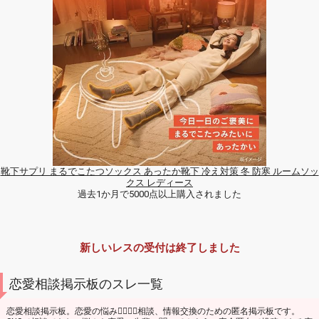
靴下サプリ まるでこたつソックス あったか靴下 冷え対策 冬 防寒 ルームソッ
クス レディース
過去1か月で5000点以上購入されました
新しいレスの受付は終了しました
恋愛相談掲示板のスレ一覧
恋愛相談掲示板。恋愛の悩み👩‍❤️‍💋‍👩相談、情報交換のための匿名掲示板です。