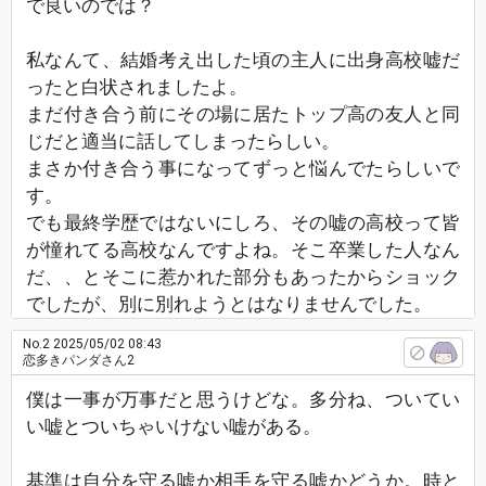
で良いのでは？
私なんて、結婚考え出した頃の主人に出身高校嘘だ
ったと白状されましたよ。
まだ付き合う前にその場に居たトップ高の友人と同
じだと適当に話してしまったらしい。
まさか付き合う事になってずっと悩んでたらしいで
す。
でも最終学歴ではないにしろ、その嘘の高校って皆
が憧れてる高校なんですよね。そこ卒業した人なん
だ、、とそこに惹かれた部分もあったからショック
でしたが、別に別れようとはなりませんでした。
No.2
2025/05/02 08:43
恋多きパンダさん2
僕は一事が万事だと思うけどな。多分ね、ついてい
い嘘とついちゃいけない嘘がある。
基準は自分を守る嘘か相手を守る嘘かどうか。時と