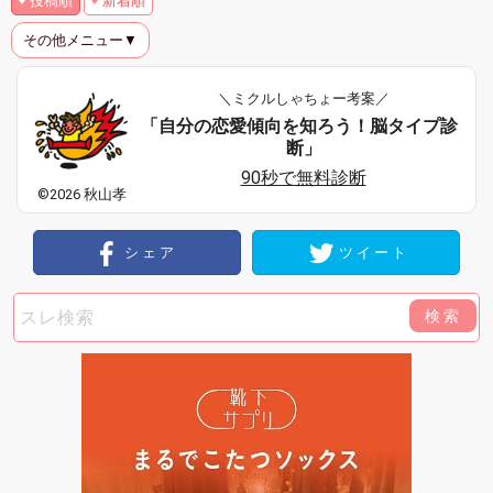
投稿順
新着順
その他メニュー▼
＼ミクルしゃちょー考案／
「自分の恋愛傾向を知ろう！脳タイプ診
断」
90秒で無料診断
©2026 秋山孝
シェア
ツイート
検索