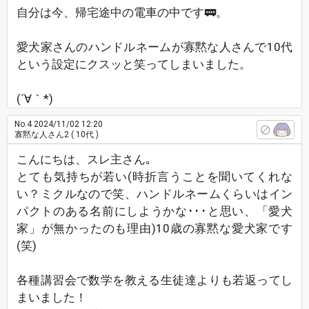
自分は今、帰宅途中の電車の中です🚃。
愛犬家さんのハンドルネームが寡黙な人さんで10代
という設定にクスッと笑ってしまいました。
(´∀｀*)
No.4
2024/11/02 12:20
寡黙な人さん2
( 10代 )
こんにちは、スレ主さん｡
とても気持ちが若い(時折言うことを聞いてくれな
い？ミクルなので笑、ハンドルネームくらいはイン
パクトのある名前にしようかな･･･と思い、「愛犬
家」が無かったのも理由)10歳の寡黙な愛犬家です
(笑)
各種講習会で数学を教える生徒達よりも若返ってし
まいました！