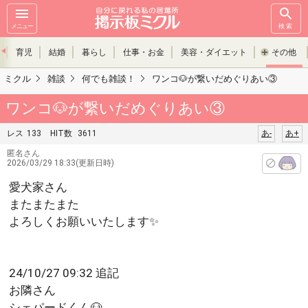
メニュー
検索
育児
結婚
暮らし
仕事・お金
美容・ダイエット
その他
ミクル
雑談
何でも雑談！
ワンコ🐶が繋いだめぐりあい③
ワンコ🐶が繋いだめぐりあい③
レス
133
HIT数
3611
あ-
あ+
匿名さん
2026/03/29 18:33(更新日時)
愛犬家さん
またまたまた
よろしくお願いいたします✨
24/10/27 09:32 追記
お隣さん
シェパードくん🐶