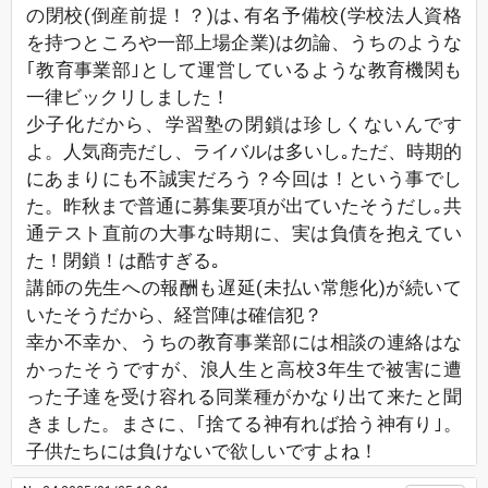
の閉校(倒産前提！？)は､有名予備校(学校法人資格
を持つところや一部上場企業)は勿論、うちのような
｢教育事業部｣として運営しているような教育機関も
一律ビックリしました！
少子化だから、学習塾の閉鎖は珍しくないんです
よ。人気商売だし、ライバルは多いし｡ただ、時期的
にあまりにも不誠実だろう？今回は！という事でし
た。昨秋まで普通に募集要項が出ていたそうだし｡共
通テスト直前の大事な時期に、実は負債を抱えてい
た！閉鎖！は酷すぎる｡
講師の先生への報酬も遅延(未払い常態化)が続いて
いたそうだから、経営陣は確信犯？
幸か不幸か、うちの教育事業部には相談の連絡はな
かったそうですが、浪人生と高校3年生で被害に遭
った子達を受け容れる同業種がかなり出て来たと聞
きました。まさに、｢捨てる神有れば拾う神有り｣。
子供たちには負けないで欲しいですよね！