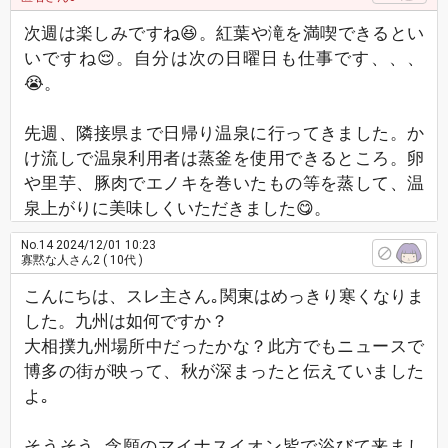
次週は楽しみですね😆。紅葉や滝を満喫できるとい
いですね😌。自分は次の日曜日も仕事です、、、
😭。
先週、隣接県まで日帰り温泉に行ってきました。か
け流しで温泉利用者は蒸釜を使用できるところ。卵
や里芋、豚肉でエノキを巻いたもの等を蒸して、温
泉上がりに美味しくいただきました😋。
No.14
2024/12/01 10:23
寡黙な人さん2
( 10代 )
こんにちは、スレ主さん｡関東はめっきり寒くなりま
した。九州は如何ですか？
大相撲九州場所中だったかな？此方でもニュースで
博多の街が映って、秋が深まったと伝えていました
よ｡
そうそう､念願のマイナスイオン皆で浴びて来まし