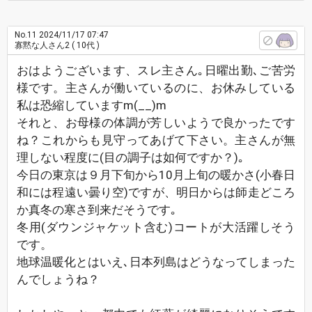
No.11
2024/11/17 07:47
寡黙な人さん2
( 10代 )
おはようございます、スレ主さん｡日曜出勤､ご苦労
様です。主さんが働いているのに、お休みしている
私は恐縮していますm(__)m
それと、お母様の体調が芳しいようで良かったです
ね？これからも見守ってあげて下さい。主さんが無
理しない程度に(目の調子は如何ですか？)｡
今日の東京は９月下旬から10月上旬の暖かさ(小春日
和には程遠い曇り空)ですが、明日からは師走どころ
か真冬の寒さ到来だそうです｡
冬用(ダウンジャケット含む)コートが大活躍しそう
です。
地球温暖化とはいえ､日本列島はどうなってしまった
んでしょうね？