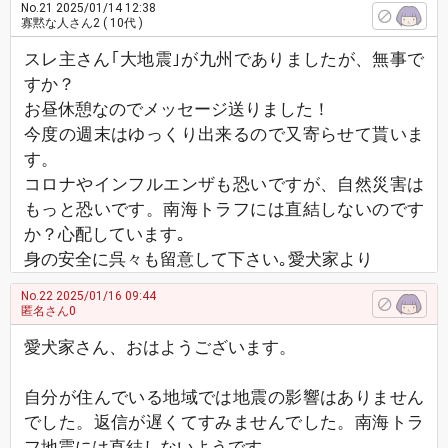
No.21
2025/01/14 12:38
寡黙な人さん2
( 10代 )
スレ主さん｢大地震｣が九州でありましたが、無事で
すか？
お昼休憩なのでメッセージ送りました！
今度の週末はゆっくり出来るので又寄らせて貰いま
す。
コロナやインフルエンザも恐いですが、自然災害は
もっと恐いです。南海トラフには直結しないのです
か？心配しています｡
身の安全に呉々も留意して下さい｡愛犬家より
No.22
2025/01/16 09:44
匿名さん0
愛犬家さん、おはようございます。
自分が住んでいる地域では地震の影響はありません
でした。返信が遅くてすみませんでした。南海トラ
フ地震には直結しないようです。