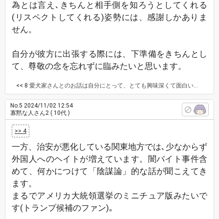
為とは言え､きちんと相手側を知ろうとしてくれる
(リスペクトしてくれる)姿勢には、感謝しかありま
せん。
自分が彼方に出張する際には、下準備をきちんとし
て、尊敬の念を忘れずに臨みたいと思います。
<< 8
愛犬家さんとのお話は自分にとって、とても興味深くて面白いです、普通に生活していたらお聞きできないお話なので。一部の外国人観光客はマナーがよくないイメージしかなかったけど、仕事のためとはいえ、相手側を知ろうとしてくれる外国人の方々のお話を聞くと、自分は偏見のカタマリだと気付かされます。
No.5
2024/11/02 12:54
寡黙な人さん2
( 10代 )
>> 4
一方、治安が悪化している関東地方では､少なからず
外国人へのヘイトが増えています。闇バイト事件含
めて、何かにつけて「陰謀論」的な話が聞こえてき
ます。
まるでアメリカ大統領選挙のミニチュア版みたいで
す(トランプ候補のファン)｡