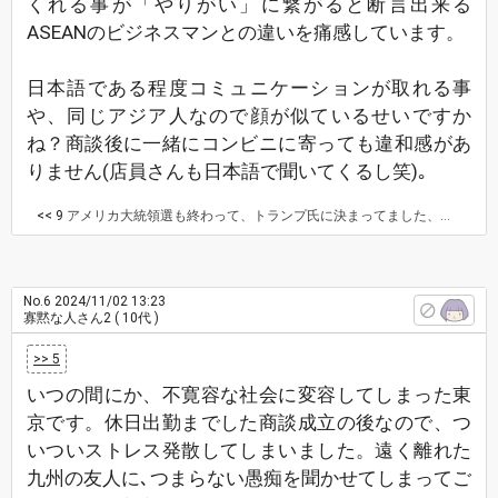
くれる事が「やりがい」に繋がると断言出来る
ASEANのビジネスマンとの違いを痛感しています。
日本語である程度コミュニケーションが取れる事
や、同じアジア人なので顔が似ているせいですか
ね？商談後に一緒にコンビニに寄っても違和感があ
りません(店員さんも日本語で聞いてくるし笑)｡
<< 9
アメリカ大統領選も終わって、トランプ氏に決まってました、、、。 最近、日本の政治にも、また、興味が薄れ始めている自分がいます。 が、自分の推しの方が、やはり東京を舞台に来年、都議会議員選に出馬するようです。 この方も「一夫多妻制が必要だ」と主張しているような報道がされましたが、それは切り抜かれた記事でした。マスコミはあんなに「おねだり知事」と連日報道していたのに、今はパタッと報道されないことに寒気がします。ますますマスコミが信じられません。
No.6
2024/11/02 13:23
寡黙な人さん2
( 10代 )
>> 5
いつの間にか、不寛容な社会に変容してしまった東
京です。休日出勤までした商談成立の後なので、つ
いついストレス発散してしまいました。遠く離れた
九州の友人に､つまらない愚痴を聞かせてしまってご