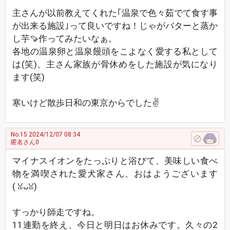
主さんが以前教えてくれた｢温泉で色々茹でて食す事
が出来る施設｣って良いですね！じゃがバターと蒸か
し芋🍠作ってみたいなぁ。
各地の温泉卵と温泉饅頭をこよなく愛する私として
は(笑)、主さん家族が骨休めをした施設が気になり
ます(笑)
寒いけど散歩日和の東京からでした✌
No.15
2024/12/07 08:34
匿名さん0
マイナスイオンをたっぷりと浴びて、美味しい食べ
物を満喫された愛犬家さん、おはようございます
(⁠ ⁠ꈍ⁠ᴗ⁠ꈍ⁠)
すっかり師走ですね。
11連勤を終え、今日と明日はお休みです。久々の2