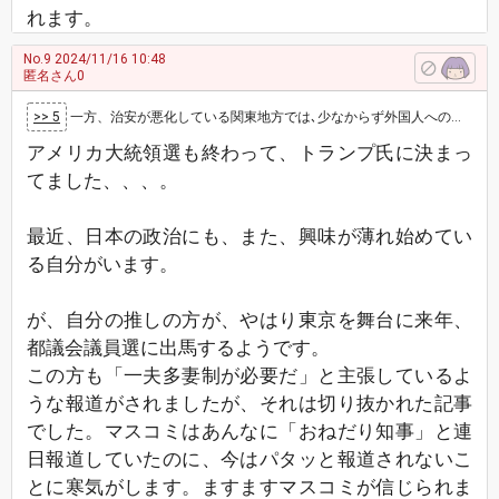
れます。
No.9
2024/11/16 10:48
匿名さん0
>> 5
一方、治安が悪化している関東地方では､少なからず外国人へのヘイトが増えています。闇バイト事件含めて、何かにつけて「陰謀論」的な話が聞こえてき…
アメリカ大統領選も終わって、トランプ氏に決まっ
てました、、、。
最近、日本の政治にも、また、興味が薄れ始めてい
る自分がいます。
が、自分の推しの方が、やはり東京を舞台に来年、
都議会議員選に出馬するようです。
この方も「一夫多妻制が必要だ」と主張しているよ
うな報道がされましたが、それは切り抜かれた記事
でした。マスコミはあんなに「おねだり知事」と連
日報道していたのに、今はパタッと報道されないこ
とに寒気がします。ますますマスコミが信じられま