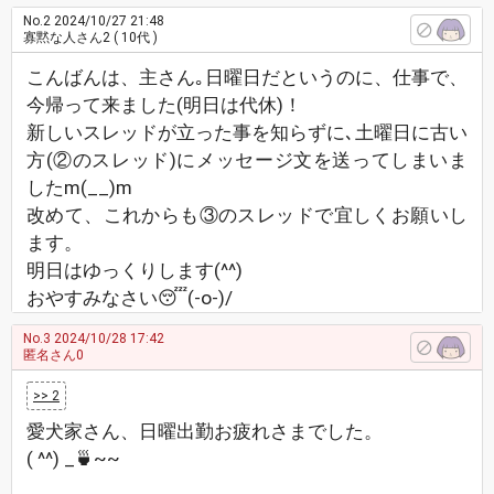
No.2
2024/10/27 21:48
寡黙な人さん2
( 10代 )
こんばんは、主さん｡日曜日だというのに、仕事で、
今帰って来ました(明日は代休)！
新しいスレッドが立った事を知らずに､土曜日に古い
方(②のスレッド)にメッセージ文を送ってしまいま
したm(__)m
改めて、これからも③のスレッドで宜しくお願いし
ます。
明日はゆっくりします(^^)
おやすみなさい😴(-o-)/
No.3
2024/10/28 17:42
匿名さん0
>> 2
愛犬家さん、日曜出勤お疲れさまでした。
( ^^) _🍵~~