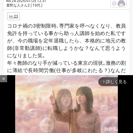
No.24
2025/01/25 12:31
寡黙な人さん2
( 10代 )
>> 23
コロナ禍の3密制限時､専門家を呼べなくなり、教員
免許を持っている事から助っ人講師を始めた私です
が、今の職場を定年退職したら、本格的に地元の教
師(非常勤講師)に転職しようかな？なんて思うよう
になりました笑｡
年々教師のなり手が減っている東京の現状｡激務の割
に薄給で長時間労働(仕事が多岐にわたる？)なんだ
そうです。
close
詳しく見る
arrow_forward_ios
進学校は勿論、居場所を求めて入学する通信制高校
等も先生の確保が難しく､少数精鋭で頑張りすぎて体
調を崩して退職してしまう悪循環･･･ローカルニュ
ースでは有名です。
縁あって｢なんちゃって先生｣を時折しているので､
退職する時期がきたら教育委員会に非常勤講師登録
しようかな？と真面目に考えています。数学以外は
最新レスへ
上へ
下へ