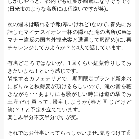
しかしやっと、都内でも紅葉が綺麗になりそうです
(日光市のような名所には程遠いですが笑)｡
次の週末は晴れる予報(寒いけれど)なので､春先にお
話したマイナスイオン一杯の隠れた滝の名所(GWは
マナー違反の国内外観光客と遭遇して興醒め)に､再
チャレンジしてみようか？と4人で話しています。
有名どころではないが、1回くらい紅葉狩りしてお
きたいよね！という感じです。
隣接するカフェテリアで、期間限定ブランド新米お
にぎり🍙と秋蕎麦が頂けるらしいので、滝の音を聴
きながら･･･あまりにも騒がしい時には道の駅でお
土産だけ買って､帰宅しようか(春と同じだけど
笑)？！と予定を立てています。
楽しみ半分不安半分ですが笑｡
それではお仕事いってらっしゃいませ｡気をつけて✌