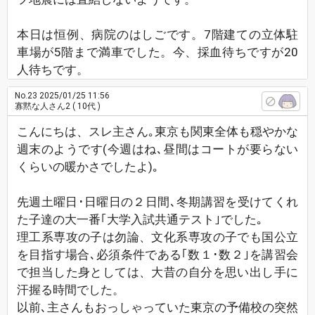
本日は恒例、病院のはしごです。7階建ての立体駐
車場が5階まで満車でした。今、採血待ちですが20
人待ちです。
No.23
2025/01/25 11:56
寡黙な人さん2
( 10代 )
こんにちは、スレ主さん｡東京も関東全体も穏やかな
週末のようです(今週はね､昼間はコートが要らない
くらいの暖かさでしたよ)｡
先週土曜日･日曜日の２日間､冬期講習を受けてくれ
た子達の大一番｢大学入試共通テスト｣でした｡
理工系専攻の子は勿論、文化系専攻の子でも国公立
を目指す場合､必須条件である｢数１･数２｣を講習会
で担当した身としては、大昔の自分を思い出し手に
汗握る時間でした。
以前､主さんもおっしゃっていた東京の予備校の突然