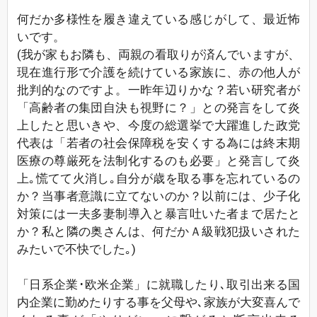
何だか多様性を履き違えている感じがして、最近怖
いです。
(我が家もお隣も、両親の看取りが済んでいますが、
現在進行形で介護を続けている家族に、赤の他人が
批判的なのですよ。一昨年辺りかな？若い研究者が
「高齢者の集団自決も視野に？」との発言をして炎
上したと思いきや、今度の総選挙で大躍進した政党
代表は「若者の社会保障税を安くする為には終末期
医療の尊厳死を法制化するのも必要」と発言して炎
上｡慌てて火消し｡自分が歳を取る事を忘れているの
か？当事者意識に立てないのか？以前には、少子化
対策には一夫多妻制導入と暴言吐いた者まで居たと
か？私と隣の奥さんは、何だかＡ級戦犯扱いされた
みたいで不快でした｡)
「日系企業･欧米企業」に就職したり､取引出来る国
内企業に勤めたりする事を父母や､家族が大変喜んで