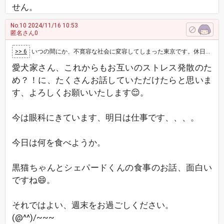
せん。
No.10
2024/11/16 10:53
匿名さん0
>> 6
いつの間にか、不寛容な社会に変容してしまった東京です。休日出勤までした商談成立の後なので、ついついストレス発散してしまいました。遠く離れた九…
愛犬家さん、これからもお互いのストレス発散のた
め？！に、たくさんお話していただけたらと思いま
す、よろしくお願いいたします😌。
今は眼科にきています、明日は仕事です、、、。
今日は何を食べようか。
黒猫ちゃんとシェパードくんの食事のお話、面白い
ですね😄。
それではよい、週末をお過ごしください。
(@^^)/~~~