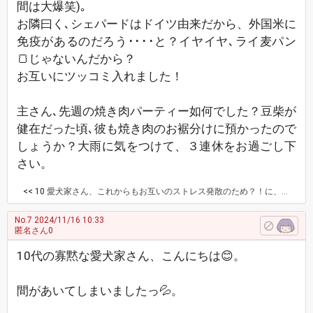
間は大爆笑)｡
お隣曰く､シェパードはドイツ由来だから、外国米に
免疫があるのだろう････と？イヤイヤ､ライ麦パン
🍞じゃないんだから？
お互いにツッコミ入れました！
主さん､先週の焼き肉パーティー如何でした？豆柴が
健在だった頃､彼も焼き肉のお裾分けに預かったので
しょうか？大雨に気をつけて、３連休をお過ごし下
さい。
<< 10
愛犬家さん、これからもお互いのストレス発散のため？！に、たくさんお話していただけたらと思います、よろしくお願いいたします😌。 今は眼科にきています、明日は仕事です、、、。 今日は何を食べようか。 黒猫ちゃんとシェパードくんの食事のお話、面白いですね😄。 それではよい、週末をお過ごしください。 (@^^)/~~~
No.7
2024/11/16 10:33
匿名さん0
10代の寡黙な愛犬家さん、こんにちは😊。
間があいてしまいましたっ💦。