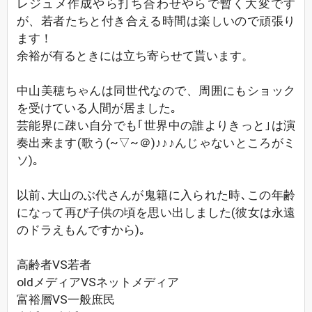
レジュメ作成やら打ち合わせやらで暫く大変です
が、若者たちと付き合える時間は楽しいので頑張り
ます！
余裕が有るときには立ち寄らせて貰います。
中山美穂ちゃんは同世代なので、周囲にもショック
を受けている人間が居ました｡
芸能界に疎い自分でも｢世界中の誰よりきっと｣は演
奏出来ます(歌う(~▽~＠)♪♪♪んじゃないところがミ
ソ)｡
以前､大山のぶ代さんが鬼籍に入られた時､この年齢
になって再び子供の頃を思い出しました(彼女は永遠
のドラえもんですから)｡
高齢者VS若者
oldメディアVSネットメディア
富裕層VS一般庶民