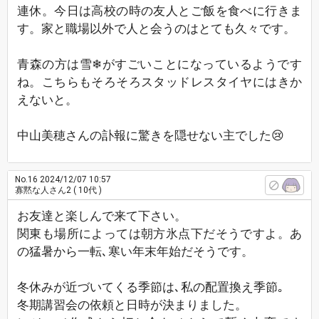
連休。今日は高校の時の友人とご飯を食べに行きま
す。家と職場以外で人と会うのはとても久々です。
青森の方は雪❄がすごいことになっているようです
ね。こちらもそろそろスタッドレスタイヤにはきか
えないと。
中山美穂さんの訃報に驚きを隠せない主でした😢
No.16
2024/12/07 10:57
寡黙な人さん2
( 10代 )
お友達と楽しんで来て下さい。
関東も場所によっては朝方氷点下だそうですよ。あ
の猛暑から一転､寒い年末年始だそうです。
冬休みが近づいてくる季節は､私の配置換え季節｡
冬期講習会の依頼と日時が決まりました。