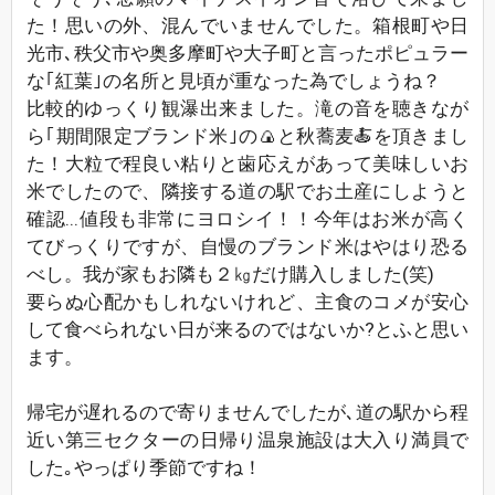
た！思いの外、混んでいませんでした。箱根町や日
光市､秩父市や奥多摩町や大子町と言ったポピュラー
な｢紅葉｣の名所と見頃が重なった為でしょうね？
比較的ゆっくり観瀑出来ました。滝の音を聴きなが
ら｢期間限定ブランド米｣の🍙と秋蕎麦🍝を頂きまし
た！大粒で程良い粘りと歯応えがあって美味しいお
米でしたので、隣接する道の駅でお土産にしようと
確認...値段も非常にヨロシイ！！今年はお米が高く
てびっくりですが、自慢のブランド米はやはり恐る
べし。我が家もお隣も２㎏だけ購入しました(笑)
要らぬ心配かもしれないけれど、主食のコメが安心
して食べられない日が来るのではないか?とふと思い
ます。
帰宅が遅れるので寄りませんでしたが､道の駅から程
近い第三セクターの日帰り温泉施設は大入り満員で
した｡やっぱり季節ですね！