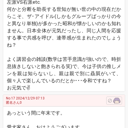
左派VS右派etc.
何かと分断を助長する世知が無い世の中の現在だか
らこそ、ザ･アイドル(しかもグループばっかりの今
と異なり単独)が多かった昭和が懐かしいのかも知れ
ません。日本全体が元気だったし、同じ人間を応援
する事で共感を呼び、連帯感が生まれたのでしょう
ね？
よく講習会の雑談(数学は苦手意識が強いので、時折
息抜きしないと飽きられる笑)で、今は子供の推しメ
ンを親は知らないし、親は親で別に贔屓がいて、
個々人で楽しんでいるのだとか･･･令和ですね？
お元気で✌
No.17
2024/12/29 07:13
匿名さん0
あっという間に年末です。
愛犬家さん、おはようございます。