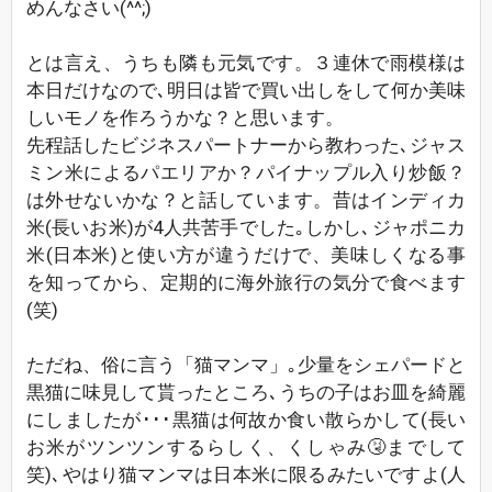
めんなさい(^^;)
とは言え、うちも隣も元気です。３連休で雨模様は
本日だけなので､明日は皆で買い出しをして何か美味
しいモノを作ろうかな？と思います。
先程話したビジネスパートナーから教わった､ジャス
ミン米によるパエリアか？パイナップル入り炒飯？
は外せないかな？と話しています。昔はインディカ
米(長いお米)が4人共苦手でした｡しかし､ジャポニカ
米(日本米)と使い方が違うだけで、美味しくなる事
を知ってから、定期的に海外旅行の気分で食べます
(笑)
ただね、俗に言う「猫マンマ」｡少量をシェパードと
黒猫に味見して貰ったところ､うちの子はお皿を綺麗
にしましたが･･･黒猫は何故か食い散らかして(長い
お米がツンツンするらしく、くしゃみ🤧までして
笑)､やはり猫マンマは日本米に限るみたいですよ(人