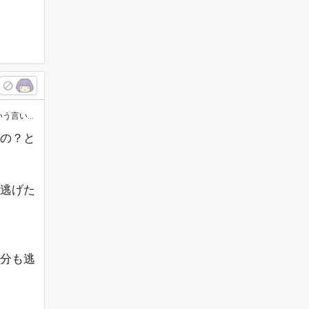
ませんが…
の？と
逃げた
分も逃
。