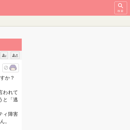
検索
あ-
あ+
すか？
言われて
うと「逃
ティ障害
ん。