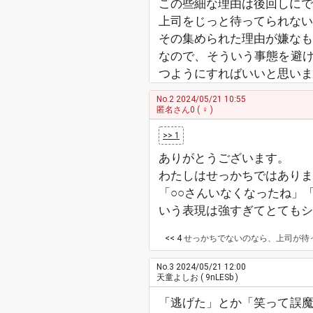
この些細な理由は後回しにで
上司をじっと待ってられない
その集められた理由が嫌なも
なので、そういう事態を避
つようにすればいいと思いま
No.2
2024/05/21 10:55
匿名さん0
( ♀ )
>> 1
ありがとうございます。
わたしはせっかちではありま
「○○さんいなくなったね」
いう表現は強すぎてとてもシ
<< 4
せっかちでないのなら、上司が待っていればよかったのに、なんでどこか行っちゃったの？と思うんですが…。 それはさておき「逃げる」という表現を使ったとい
No.3
2024/05/21 12:00
天童よしお
( 9nLESb )
「逃げた」とか「笑って誤魔