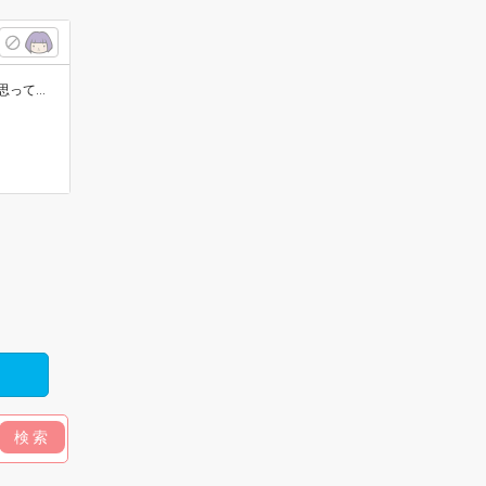
わ。 …
検索