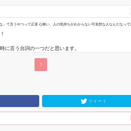
うやつって正直 心狭い、人の気持ちがわからない可哀想な人なんだなって思って哀れみの表情で見てる
！
時に言う台詞の一つだと思います。
1
ツイート