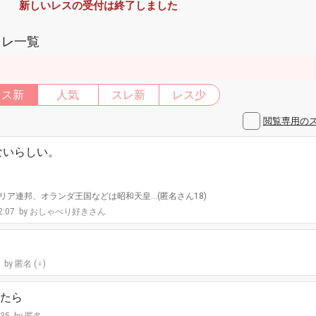
新しいレスの受付は終了しました
スレ一覧
レス新
人気
スレ新
レス少
閲覧専用の
ないらしい。
ア連邦、オランダ王国などは昭和天皇…(匿名さん18)
2:07
おしゃべり好きさん
5
匿名 (♀)
たら