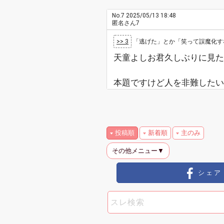
No.7
2025/05/13 18:48
匿名さん7
>> 3
「逃げた」とか「笑って誤魔化すな」て言
天童よしお君久しぶりに見た
本題ですけど人を非難したい
投稿順
新着順
主のみ
その他メニュー▼
シェア