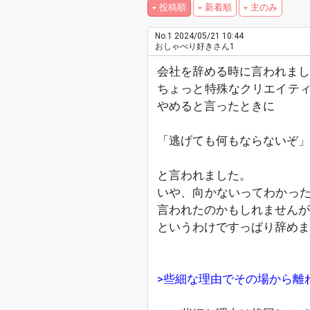
投稿順
新着順
主のみ
No.1
2024/05/21 10:44
おしゃべり好きさん1
会社を辞める時に言われまし
ちょっと特殊なクリエイテ
やめると言ったときに
「逃げても何もならないぞ」
と言われました。
いや、向かないってわかっ
言われたのかもしれません
というわけですっぱり辞めま
>些細な理由でその場から離