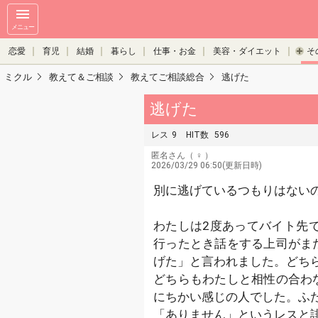
メニュー
恋愛
育児
結婚
暮らし
仕事・お金
美容・ダイエット
そ
ミクル
教えて＆ご相談
教えてご相談総合
逃げた
逃げた
レス
9
HIT数
596
匿名さん
（ ♀ ）
2026/03/29 06:50(更新日時)
別に逃げているつもりはない
わたしは2度あってバイト先
行ったとき話をする上司がま
げた」と言われました。どち
どちらもわたしと相性の合わ
にちかい感じの人でした。ふ
「ありません」というレスと