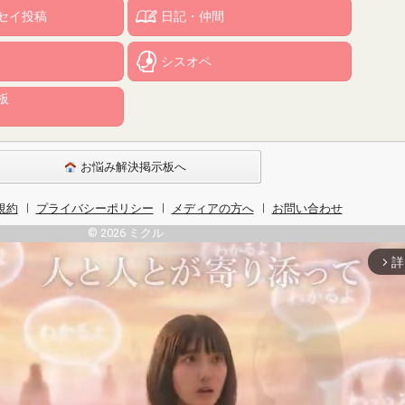
セイ投稿
日記・仲間
シスオペ
板
お悩み解決掲示板へ
規約
プライバシーポリシー
メディアの方へ
お問い合わせ
© 2026 ミクル
詳
arrow_forward_ios