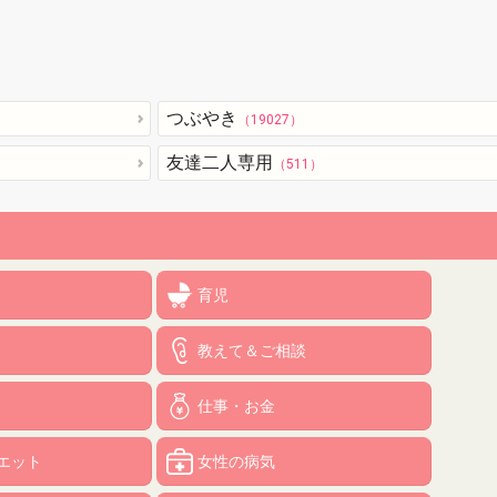
つぶやき
（19027）
友達二人専用
（511）
育児
教えて＆ご相談
仕事・お金
エット
女性の病気