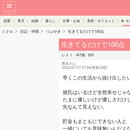
メニュー
恋愛
育児
結婚
暮らし
仕事・お金
美容・ダイエット
そ
ミクル
日記・仲間
つぶやき
生きてるだけで100点
生きてるだけで100点
レス
1
HIT数
355
匿名さん
2022/07/27 07:06(更新日時)
早くこの生活から抜け出した
彼氏はいるけど全然幸せじゃ
たまに優しいけど優しさだけ
先なんて見えない。
貯金もまともにできない人と
一緒にいても意味無いんだよ