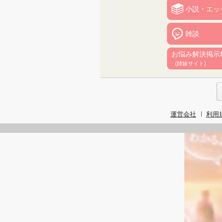
小説・エッ
雑談
お悩み解決掲示
(姉妹サイト)
運営会社
利用