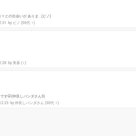
々との出会いが ありま…(ピノ)
2:31
ピノ (50代 ♀)
2:28
美喜 (♀)
す🤭(仲良しパンダさん0)
 12:23
仲良しパンダさん (30代 ♀)