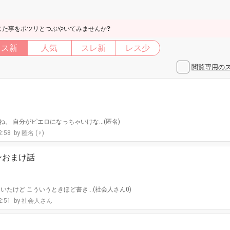
じた事をポツリとつぶやいてみませんか❓
レス新
人気
スレ新
レス少
閲覧専用の
。 自分がピエロになっちゃいけな…(匿名)
2:58
匿名 (♀)
ンおまけ話
いたけど こういうときほど書き…(社会人さん0)
2:51
社会人さん