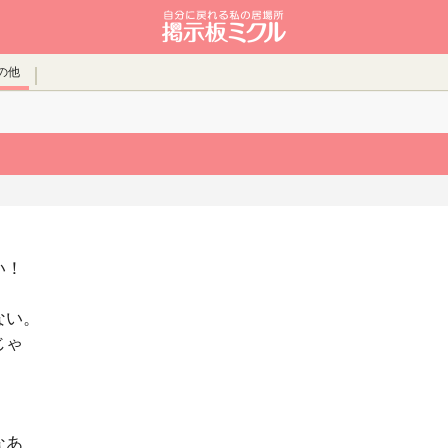
の他
い！
ない。
じゃ
なあ