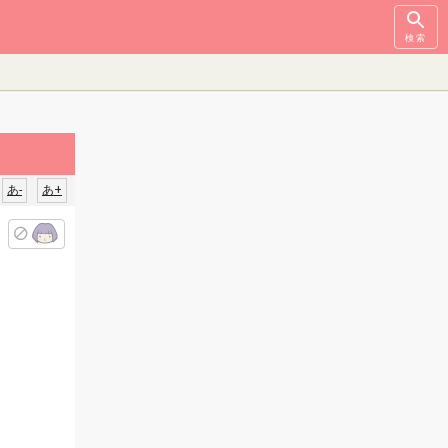
検索
あ-
あ+