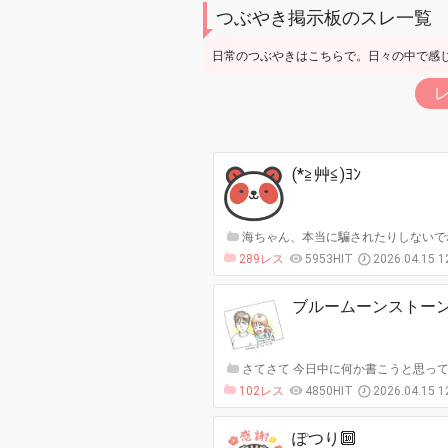
つぶやき掲示板のスレ一覧
日常のつぶやきはこちらで。日々の中で感
(*≧艸≦)ﾖﾝ
海ちゃん、本当に騙されたりしないでね
289レス
5953HIT
2026.04.15 1
ブルームーンストー
さてさて 今日中に何か書こうと思って
102レス
4850HIT
2026.04.15 1
ぽつり🔟