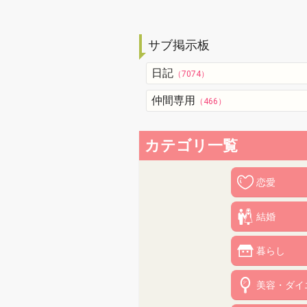
サブ掲示板
日記
（7074）
仲間専用
（466）
カテゴリ一覧
恋愛
結婚
暮らし
美容・ダイ