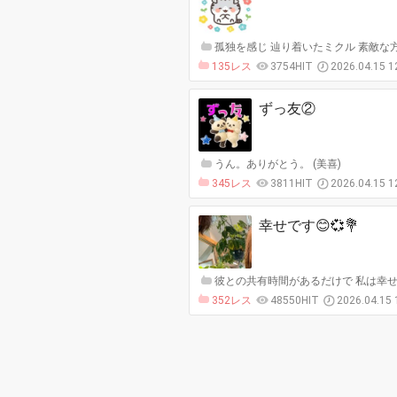
孤独を感じ 辿り着いたミクル 素敵な方
135レス
3754HIT
2026.04.15 1
ずっ友②
うん。ありがとう。 (美喜)
345レス
3811HIT
2026.04.15 1
幸せです😊💞💐
彼との共有時間があるだけで 私は幸せで
352レス
48550HIT
2026.04.15