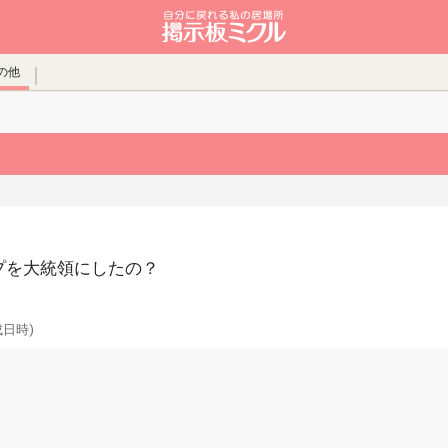
の他
プを大統領にしたの？
成日時)