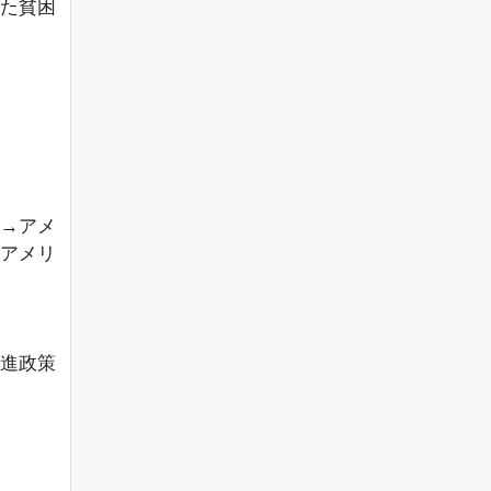
た貧困
。
→アメ
アメリ
進政策