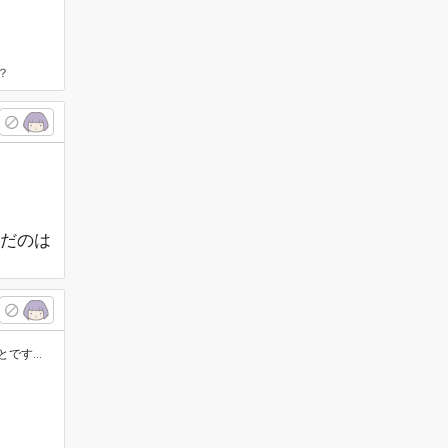
て？
だのは
ランプ…