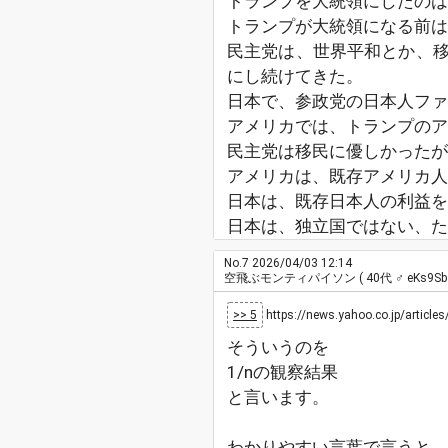
トランプを大統領にしたのは
トランプが大統領になる前は
民主党は、世界平和とか、
にし続けてきた。
日本で、参政党の日本人ファ
アメリカでは、トランプのア
民主党は移民に優しかったが
アメリカは、既存アメリカ人
日本は、既存日本人の利益を
日本は、独立国ではない、
No.7
2026/04/03 12:14
空飛ぶモンティパイソン
( 40代 ♂ eKs9Sb 
>> 5
https://news.yahoo.co.jp/artic
そういうのを
1/nの観察結果
と言います。
わかりやすい言葉で言うと