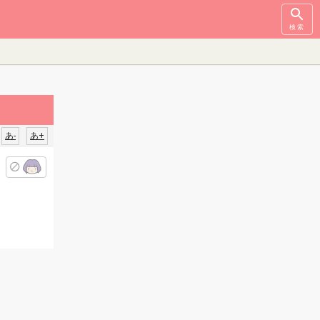
検索
あ-
あ+