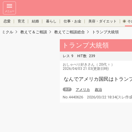
メニュー
恋愛
育児
結婚
暮らし
仕事・お金
美容・ダイエット
そ
ミクル
教えて＆ご相談
教えてご相談総合
トランプ大統領
トランプ大統領
レス
9
HIT数
239
おしゃべり好きさん
（ 20代 ♀ ）
2026/04/03 21:03(更新日時)
なんでアメリカ国民はトラン
アメリカ
政治
タグ
No.4440626
2026/03/22 18:34
(スレ作