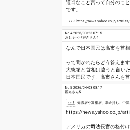
適当なこと言って自分のこと
です。
<< 5
https://news.yahoo.co.jp/a
No.4
2026/03/23 07:15
おしゃべり好きさん4
なんで日本国民は高市を首相
って聞かれたらどう答えます
大統領と首相は違うと言い
日本国民です。高市さんを首
No.5
2026/04/03 08:17
匿名さん5
>> 3
知識層や富裕層、準金持ち、中流、リ
https://news.yahoo.co.jp/
アメリカの司法長官の格付け