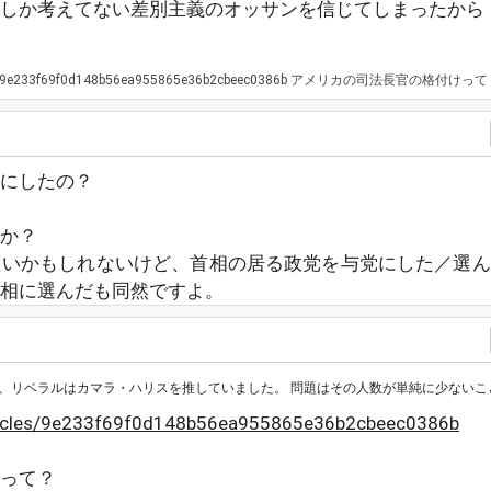
しか考えてない差別主義のオッサンを信じてしまったから
rticles/9e233f69f0d148b56ea955865e36b2cbeec0386b アメリカの司法長官の格付けっ
にしたの？
か？
たいかもしれないけど、首相の居る政党を与党にした／選ん
相に選んだも同然ですよ。
ベラルはカマラ・ハリスを推していました。 問題はその人数が単純に少ないことです。 ト
articles/9e233f69f0d148b56ea955865e36b2cbeec0386b
って？