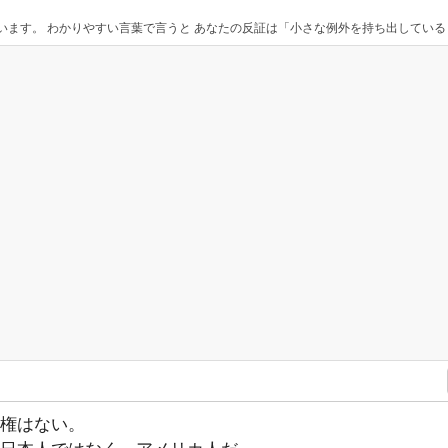
で言うと あなたの反証は「小さな例外を持ち出していると全体への理解を誤解しかねない危なっかしい話し方」です。 総論概論で話せないならこの手の議論はでき
権はない。