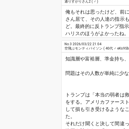
通りすがりさん2
( ♂ )
俺もそれは思ったけど、前
さん居て、その人達の指示
ど。最終的に反トランプ指示
ハリスのほうがよかったね。
No.3
2026/03/22 21:04
空飛ぶモンティパイソン
( 40代 ♂ eKs9Sb 
知識層や富裕層、準金持ち、
問題はその人数が単純に少な
トランプは「本当の弱者は
をする。アメリカファース
して損も引き受けるような
た。
それだけ聞くと決して間違