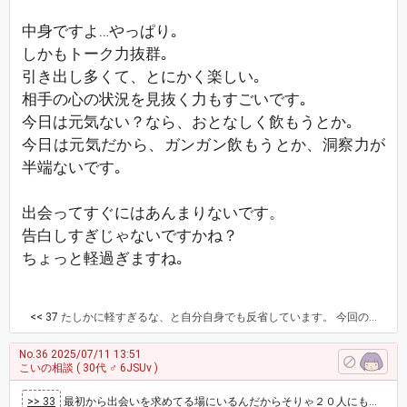
中身ですよ…やっぱり｡
しかもトーク力抜群｡
引き出し多くて、とにかく楽しい｡
相手の心の状況を見抜く力もすごいです｡
今日は元気ない？なら、おとなしく飲もうとか｡
今日は元気だから、ガンガン飲もうとか、洞察力が
半端ないです｡
出会ってすぐにはあんまりないです。
告白しすぎじゃないですかね？
ちょっと軽過ぎますね｡
<< 37
たしかに軽すぎるな、と自分自身でも反省しています。 今回の質問文の内容だと一応見た目はクリアしてたら良い方に入るのでしょうか？
No.36
2025/07/11 13:51
こいの相談
( 30代 ♂ 6JSUv )
>> 33
最初から出会いを求めてる場にいるんだからそりゃ２０人にも会えば３人くらいとは付き合えるでしょうよ…。 友人に一回言われた「モテてる」に反応…