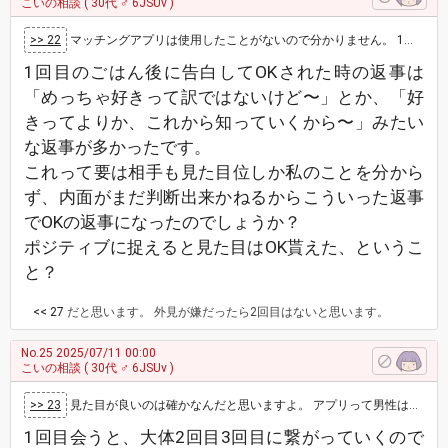
こいの相談
( 30代 ♂ 6JSUv )
>> 22
マッチングアプリは使用したことがないので分かりません。 1回目で告白ですか？ 一目惚れはあると思いますが、だからといって最初で告白はどう…
1回目のごはん後に告白してOKされた時の返事は
「めっちゃ好きって訳ではないけど〜」とか、「好
きってよりか、これから知っていくから〜」みたい
な返事が多かったです。
これって要は相手も見た目位しか私のことを分から
ず、内面がまだ判断出来かねるからこういった返事
でOKの返事になったのでしょうか？
ポジティブに捉えると見た目はOK貰えた、というこ
と？
<< 27
だと思います。 外見が嫌だったら2回目はないと思います。
No.25
2025/07/11 00:00
こいの相談
( 30代 ♂ 6JSUv )
>> 23
見た目が良いのは確かなんだと思いますよ。 アプリって男性は、そもそも頑張っていいねしても中々会ってもらえないと聞きます。 ただ1…
1回目会うと、大体2回目3回目に繋がっていくので