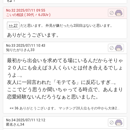
No.32
2025/07/11 09:55
こいの相談
( 30代 ♂ 6JSUv )
>> 27
だと思います。 外見が嫌だったら2回目はないと思います。
ありがとうございます。
No.33
2025/07/11 10:43
知りたがりさん33
最初から出会いを求めてる場にいるんだからそりゃ
２０人にも会えば３人くらいとは付き合えるでしょ
うよ…。
友人に一回言われた「モテてる」に反応しすぎ…。
ここでどう思うか聞いちゃってる時点で、あんまり
恋愛経験ないんだろうなぁと思いました。
<< 36
ありがとうございます。 マッチング20人位もその中から大体2回目に繋がったり告白してすぐOK貰えたりも別に普通ですよね？皆さんでも普通に出来るのだと思ってたので同意見です。
No.34
2025/07/11 12:12
匿名さん34