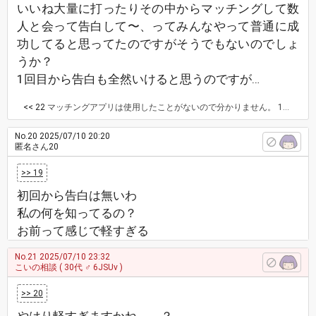
いいね大量に打ったりその中からマッチングして数
人と会って告白して〜、ってみんなやって普通に成
功してると思ってたのですがそうでもないのでしょ
うか？
1回目から告白も全然いけると思うのですが…
<< 22
マッチングアプリは使用したことがないので分かりません。 1回目で告白ですか？ 一目惚れはあると思いますが、だからといって最初で告白はどうなんでしょうか。 相手も同じ気持ちなら嬉しいかもしれませんが、そういうのはかなり少ないのでは？
No.20
2025/07/10 20:20
匿名さん20
>> 19
初回から告白は無いわ
私の何を知ってるの？
お前って感じで軽すぎる
No.21
2025/07/10 23:32
こいの相談
( 30代 ♂ 6JSUv )
>> 20