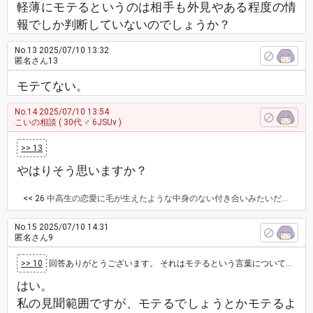
軽薄にモテるというのは相手も外見やある程度の情
報でしか判断していないのでしょうか？
No.13
2025/07/10 13:32
匿名さん13
モテてない。
No.14
2025/07/10 13:54
こいの相談
( 30代 ♂ 6JSUv )
>> 13
やはりそう思いますか？
<< 26
中高生の恋愛に毛が生えたような中身のない付き合いみたいだから。 精神年齢が低いからそんな恋愛ごっこで満足してるんだよ。 なんか哀れ。
No.15
2025/07/10 14:31
匿名さん9
>> 10
回答ありがとうございます。 それはモテるという言葉について、でしょうか？
はい。
私の見聞範囲ですが、モテるでしょうとかモテるよ