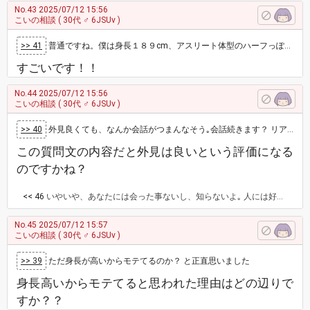
No.43
2025/07/12 15:56
こいの相談
( 30代 ♂ 6JSUv )
>> 41
普通ですね。僕は身長１８９cm、アスリート体型のハーフっぽいイケメンです。アプリを使わなくてもインスタで写真を載せるだけで女がたくさん来て奢…
すごいです！！
No.44
2025/07/12 15:56
こいの相談
( 30代 ♂ 6JSUv )
>> 40
外見良くても、なんか会話がつまんなそう｡会話続きます？ リアクションも薄そうな気がする。
この質問文の内容だと外見は良いという評価になる
のですかね？
<< 46
いやいや、あなたには会った事ないし、知らないよ｡ 人には好みがあるのでね｡ 勘違いモテ野郎も沢山いますから。
No.45
2025/07/12 15:57
こいの相談
( 30代 ♂ 6JSUv )
>> 39
ただ身長が高いからモテてるのか？ と正直思いました
身長高いからモテてると思われた理由はどの辺りで
すか？？