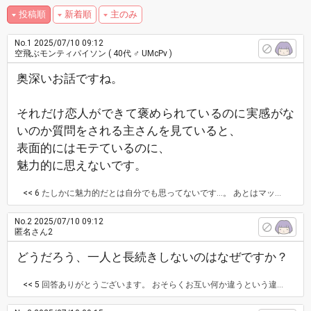
投稿順
新着順
主のみ
No.1
2025/07/10 09:12
空飛ぶモンティパイソン
( 40代 ♂ UMcPv )
奥深いお話ですね。
それだけ恋人ができて褒められているのに実感がな
いのか質問をされる主さんを見ていると、
表面的にはモテているのに、
魅力的に思えないです。
<< 6
たしかに魅力的だとは自分でも思ってないです…。 あとはマッチ後メッセージである程度やり取りした後に1回目の夜ごはんで告白して付き合ったりも多いのですが、それと結果的にお互い見た目しか見ていないからでしょうか？ なぜ向こうもOKしたのでしょう… また、女性ってお世辞とかでかっこいいとか言わないですか？
No.2
2025/07/10 09:12
匿名さん2
どうだろう、一人と長続きしないのはなぜですか？
<< 5
回答ありがとうございます。 おそらくお互い何か違うという違和感を感じているのかも…？ あとは出会って何回も会ってから付き合うというより、マッチしてメッセージである程度やり取りした後に1回目の夜ごはんで告白して付き合ったりもしているんですがそれも関係あるのでしょうか？ お互い見た目しか良いと思ってないというか…