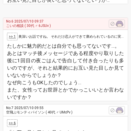
お互い見た目しか良いと思ってないというか…
No.6
2025/07/10 09:37
こいの相談
( 30代 ♂ 6JSUv )
>> 1
奥深いお話ですね。 それだけ恋人ができて褒められているのに実感がないのか質問をされる主さんを見ていると、 表面的にはモテているのに、…
たしかに魅力的だとは自分でも思ってないです…。
あとはマッチ後メッセージである程度やり取りした
後に1回目の夜ごはんで告白して付き合ったりも多
いのですが、それと結果的にお互い見た目しか見て
いないからでしょうか？
なぜ向こうもOKしたのでしょう…
また、女性ってお世辞とかでかっこいいとか言わな
いですか？
No.7
2025/07/10 09:55
空飛ぶモンティパイソン
( 40代 ♂ UMcPv )
>> 6