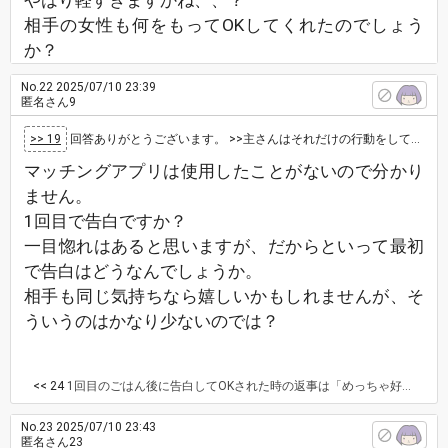
やはり軽すぎますかね、、？
相手の女性も何をもってOKしてくれたのでしょう
か？
No.22
2025/07/10 23:39
匿名さん9
>> 19
回答ありがとうございます。 >>主さんはそれだけの行動をしているからそうでもないと感じているのだと思います。 これは…
マッチングアプリは使用したことがないので分かり
ません。
1回目で告白ですか？
一目惚れはあると思いますが、だからといって最初
で告白はどうなんでしょうか。
相手も同じ気持ちなら嬉しいかもしれませんが、そ
ういうのはかなり少ないのでは？
<< 24
1回目のごはん後に告白してOKされた時の返事は「めっちゃ好きって訳ではないけど〜」とか、「好きってよりか、これから知っていくから〜」みたいな返事が多かったです。 これって要は相手も見た目位しか私のことを分からず、内面がまだ判断出来かねるからこういった返事でOKの返事になったのでしょうか？ ポジティブに捉えると見た目はOK貰えた、ということ？
No.23
2025/07/10 23:43
匿名さん23