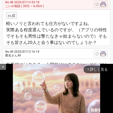
No.48
2025/07/13 03:18
こいの相談
( 30代 ♂ 6JSUv )
>> 47
軽いノリと言われても仕方がないですよね。
実際ある程度選んでいるのですが、（アプリの特性
でそもそも男性は撃たなきゃ始まらないので）そも
そも皆さん20人と会う事はないのでしょうか？
No.49
2025/07/13 16:19
匿名さん49
外見的にはモテる。人間的にはモテない。それだけ
close
詳しく見る
arrow_forward_ios
の事です。
No.50
2025/07/13 17:26
こいの相談
( 30代 ♂ 6JSUv )
>> 49
回答ありがとうございます。
今回の質問文の内容だと外見的にはモテてるように
最新レスへ
上へ
下へ