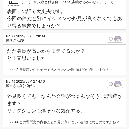
>> 30
そこそこの人数と付き合っていた実績があるのなら、そこそこモテるで良いんじゃないですか？表面上の話ですよね？ モテるの定義によりますが、…
表面上の話で大丈夫です。
今回の件だと別にイケメンや外見が良くなくてもあ
り得る事象でしょうか？
No.39
2025/07/11 20:34
匿名さん39
ただ身長が高いからモテてるのか？
と正直思いました
<< 45
身長高いからモテてると思われた理由はどの辺りですか？？
No.40
2025/07/12 14:10
匿名さん3
( 40代 ♀ )
外見良くても、なんか会話がつまんなそう｡会話続き
ます？
リアクションも薄そうな気がする。
<< 44
この質問文の内容だと外見は良いという評価になるのですかね？