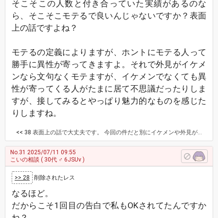
そこそこの人数と付き合っていた実績があるのな
ら、そこそこモテるで良いんじゃないですか？表面
上の話ですよね？
モテるの定義によりますが、ホントにモテる人って
勝手に異性が寄ってきますよ。それで外見がイケメ
ンなら文句なくモテますが、イケメンでなくても異
性が寄ってくる人がたまに居て不思議だったりしま
すが、接してみるとやっぱり魅力的なものを感じた
りしますね。
<< 38
表面上の話で大丈夫です。 今回の件だと別にイケメンや外見が良くなくてもあり得る事象でしょうか？
No.31
2025/07/11 09:55
こいの相談
( 30代 ♂ 6JSUv )
>> 28
削除されたレス
なるほど。
だからこそ1回目の告白で私もOKされてたんですか
ね？