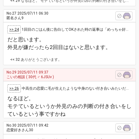
<< 29
なるほど。 モテているというか外見のみの判断の付き合いをしているという事ですかね
No.27
2025/07/11 06:30
匿名さん9
>> 24
1回目のごはん後に告白してOKされた時の返事は「めっちゃ好きって訳ではないけど〜」とか、「好きってよりか、これから知っていくから〜」みたいな…
だと思います。
外見が嫌だったら2回目はないと思います。
<< 32
ありがとうございます。
No.29
2025/07/11 09:37
こいの相談
( 30代 ♂ 6JSUv )
>> 26
中高生の恋愛に毛が生えたような中身のない付き合いみたいだから。 精神年齢が低いからそんな恋愛ごっこで満足してるんだよ。 なんか哀れ。
なるほど。
モテているというか外見のみの判断の付き合いをし
ているという事ですかね
No.30
2025/07/11 09:42
恋愛好きさん30