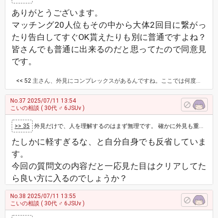
ありがとうございます。
マッチング20人位もその中から大体2回目に繋がっ
たり告白してすぐOK貰えたりも別に普通ですよね？
皆さんでも普通に出来るのだと思ってたので同意見
です。
<< 52
主さん、外見にコンプレックスがあるんですね。ここでは何度も角度を変えて同じ質問をしてるし、わざわざ矛盾するスレ立てて自分がモテる立ち位置なのか何度も何度も聞いてます。 モテるって言われたいんですか？
No.37
2025/07/11 13:54
こいの相談
( 30代 ♂ 6JSUv )
>> 35
外見だけで、人を理解するのはまず無理です。 確かに外見も重視する要素にもなりますが、内面知らないと、付き合雨までには至らないなぁと｡ …
たしかに軽すぎるな、と自分自身でも反省していま
す。
今回の質問文の内容だと一応見た目はクリアしてた
ら良い方に入るのでしょうか？
No.38
2025/07/11 13:55
こいの相談
( 30代 ♂ 6JSUv )