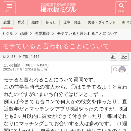
メニュー
検索
恋愛
育児
結婚
暮らし
仕事・お金
美容・ダイエット
そ
ミクル
恋愛
恋愛相談
モテていると言われることについて
モテていると言われることについて
レス
53
HIT数
1444
あ-
あ+
こいの相談
（ 30代 ♂ 6JSUv ）
2025/10/18 12:35(更新日時)
モテると言われることについて質問です。
この前学生時代の友人から、◯はモテてるよ！と言わ
れたのですがいまいち自分ではピンとこず…。
例えば今までも合コンで何人かの彼女を作ったり、直
近数年だとマッチングアプリ3回やったのですが、3回
とも3ヶ月以内に彼女ができて付き合ったり、毎回それ
なりにマッチングしてお会いする人は多めです。（1週
間に3人〜4人、自分からいいねをし続けているのもあ