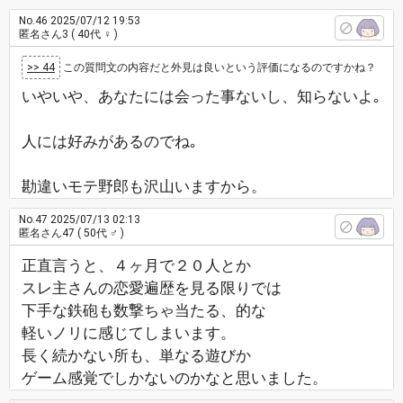
No.46
2025/07/12 19:53
匿名さん3
( 40代 ♀ )
>> 44
この質問文の内容だと外見は良いという評価になるのですかね？
いやいや、あなたには会った事ないし、知らないよ｡
人には好みがあるのでね｡
勘違いモテ野郎も沢山いますから。
No.47
2025/07/13 02:13
匿名さん47
( 50代 ♂ )
正直言うと、４ヶ月で２０人とか
スレ主さんの恋愛遍歴を見る限りでは
下手な鉄砲も数撃ちゃ当たる、的な
軽いノリに感じてしまいます。
長く続かない所も、単なる遊びか
ゲーム感覚でしかないのかなと思いました。