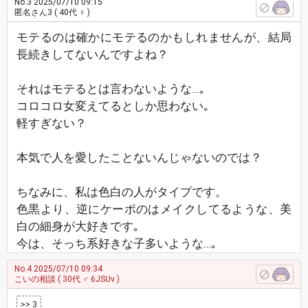
No.3
2025/07/10 09:15
匿名さん3
( 40代 ♀ )
モテるのは確かにモテるのかもしれませんが、結局
長続きしてないんですよね？
それはモテるとは言わないような…｡
コロコロ女変えてるとしか思わない｡
軽すぎない？
本気で人を愛したことないんじゃないのでは？
ちなみに、私は色白の人がタイプです。
色黒より、逆にケーポのはメイクしてるような、美
白の細身が大好きです｡
今は、そっち系好きな子多いような…｡
No.4
2025/07/10 09:34
こいの相談
( 30代 ♂ 6JSUv )
>> 3