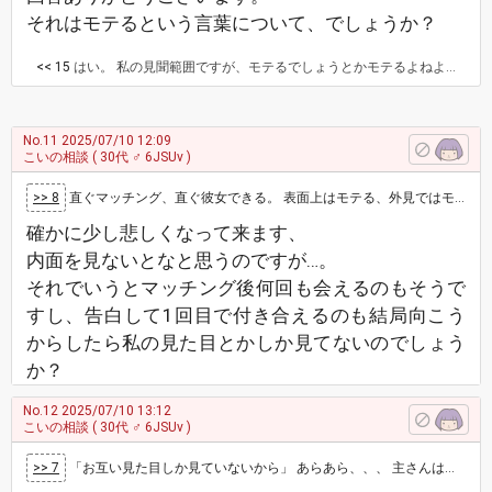
それはモテるという言葉について、でしょうか？
<< 15
はい。 私の見聞範囲ですが、モテるでしょうとかモテるよねよね？って言われるのは、内面ではなくて外見重視のことが多いです。 心理学的にも、最初は外見から入ると立証されてますから、主さんの外見はモテると思っていいのでは？
No.11
2025/07/10 12:09
こいの相談
( 30代 ♂ 6JSUv )
>> 8
直ぐマッチング、直ぐ彼女できる。 表面上はモテる、外見ではモテるということなんでしょうね。 表面上は。 モテる、でいいんじゃないですか…
確かに少し悲しくなって来ます、
内面を見ないとなと思うのですが…。
それでいうとマッチング後何回も会えるのもそうで
すし、告白して1回目で付き合えるのも結局向こう
からしたら私の見た目とかしか見てないのでしょう
か？
No.12
2025/07/10 13:12
こいの相談
( 30代 ♂ 6JSUv )
>> 7
「お互い見た目しか見ていないから」 あらあら、、、 主さんは人柄を確かめずに告白とかするのですか？ だとしたら、 類友による…