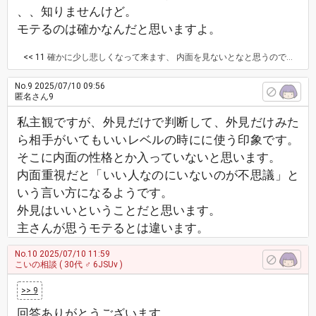
、、知りませんけど。
モテるのは確かなんだと思いますよ。
<< 11
確かに少し悲しくなって来ます、 内面を見ないとなと思うのですが…。 それでいうとマッチング後何回も会えるのもそうですし、告白して1回目で付き合えるのも結局向こうからしたら私の見た目とかしか見てないのでしょうか？
No.9
2025/07/10 09:56
匿名さん9
私主観ですが、外見だけで判断して、外見だけみた
ら相手がいてもいいレベルの時にに使う印象です。
そこに内面の性格とか入っていないと思います。
内面重視だと「いい人なのにいないのが不思議」と
いう言い方になるようです。
外見はいいということだと思います。
主さんが思うモテるとは違います。
No.10
2025/07/10 11:59
こいの相談
( 30代 ♂ 6JSUv )
>> 9
回答ありがとうございます。