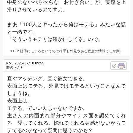
中身のないぺらぺらな「お付き合い」が、実感を上
滑りさせているのですよ。
まあ「100人とヤったから俺はモテる」みたいな話
と一緒です。
「そういうモテ方は確かにしてる」ので。
<< 12
軽薄にモテるというのは相手も外見やある程度の情報でしか判断していないのでしょうか？
No.8
2025/07/10 09:55
匿名さん8
直ぐマッチング、直ぐ彼女できる。
表面上はモテる、外見ではモテるということなんで
しょうね。
表面上は。
モテる、でいいんじゃないですか。
主さんの内面的な部分やマイナス面を認めてくれ
る、愛してくれる、惚れてくれる実感がないからモ
テてるのかなって疑問に思うのかも？