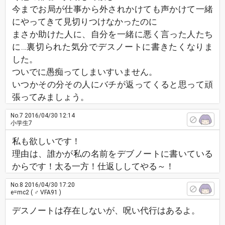
今までお局が仕事から外されかけても声かけて一緒
にやってきて見切りつけなかったのに
まさか助けた人に、自分を一緒に悪く言った人たち
に…裏切られた気分でデスノートに書きたくなりま
した。
ついでに愚痴ってしまいすいません。
いつかその分その人にバチが返ってくると思って頑
張ってみましょう。
No.7
2016/04/30 12:14
小学生7
私も欲しいです！
理由は、誰かが私の名前をデブノートに書いている
からです！太る一方！仕返ししてやる～！
No.8
2016/04/30 17:20
e=mc2
( ♂ VFA91 )
デスノートは存在しないが、呪い代行はあるよ。