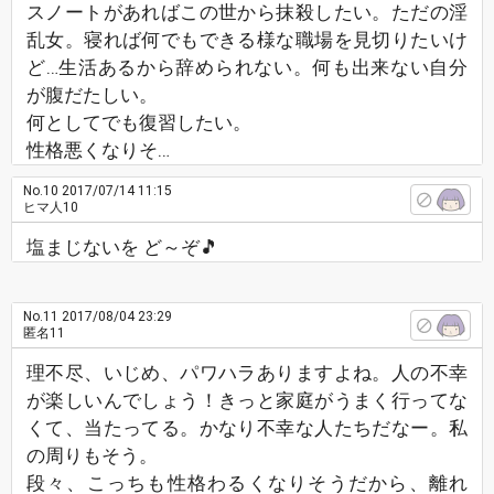
スノートがあればこの世から抹殺したい。ただの淫
乱女。寝れば何でもできる様な職場を見切りたいけ
ど…生活あるから辞められない。何も出来ない自分
が腹だたしい。
何としてでも復習したい。
性格悪くなりそ…
No.10
2017/07/14 11:15
ヒマ人10
塩まじないを ど～ぞ🎵
No.11
2017/08/04 23:29
匿名11
理不尽、いじめ、パワハラありますよね。人の不幸
が楽しいんでしょう！きっと家庭がうまく行ってな
くて、当たってる。かなり不幸な人たちだなー。私
の周りもそう。
段々、こっちも性格わるくなりそうだから、離れ