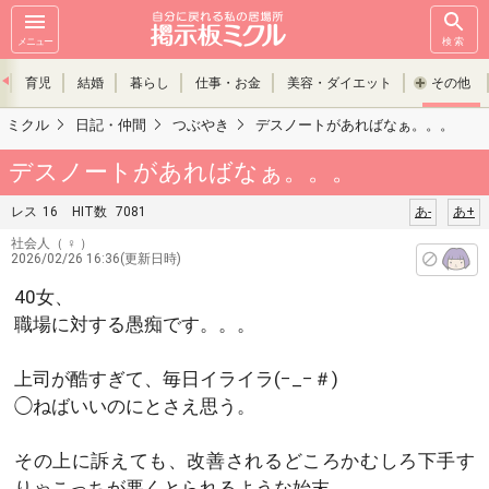
メニュー
検索
育児
結婚
暮らし
仕事・お金
美容・ダイエット
その他
ミクル
日記・仲間
つぶやき
デスノートがあればなぁ。。。
デスノートがあればなぁ。。。
レス
16
HIT数
7081
あ-
あ+
社会人
（ ♀ ）
2026/02/26 16:36(更新日時)
40女、
職場に対する愚痴です。。。
上司が酷すぎて、毎日イライラ(−_−＃)
◯ねばいいのにとさえ思う。
その上に訴えても、改善されるどころかむしろ下手す
りゃこっちが悪くとられるような始末。