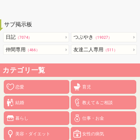
サブ掲示板
日記
つぶやき
（7074）
（19027）
仲間専用
友達二人専用
（466）
（511）
カテゴリ一覧
恋愛
育児
結婚
教えて＆ご相談
暮らし
仕事・お金
美容・ダイエット
女性の病気