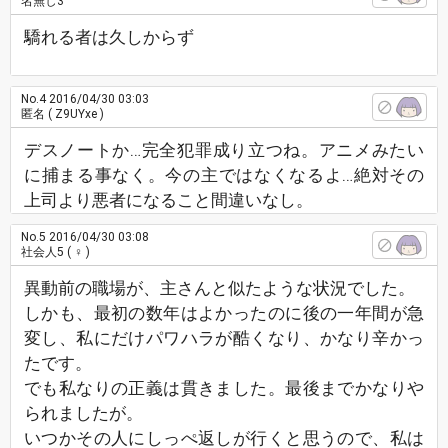
名無し3
驕れる者は久しからず
No.4
2016/04/30 03:03
匿名
( Z9UYxe )
デスノートか…完全犯罪成り立つね。アニメみたい
に捕まる事なく。今の主ではなくなるよ…絶対その
上司より悪者になること間違いなし。
No.5
2016/04/30 03:08
社会人5
( ♀ )
異動前の職場が、主さんと似たような状況でした。
しかも、最初の数年はよかったのに後の一年間が急
変し、私にだけパワハラが酷くなり、かなり辛かっ
たです。
でも私なりの正義は貫きました。最後までかなりや
られましたが。
いつかその人にしっぺ返しが行くと思うので、私は