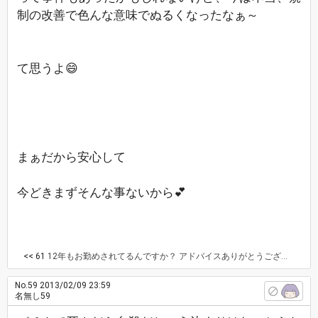
制の改善で色んな意味でぬるくなったなぁ～
て思うよ😄
まぁだから安心して
今どきまずそんな事ないから💕
<< 61
12年もお勤めされてるんですか？ アドバイスありがとうございます。 よかった～。昔の話なんですか？ 私も、1日で30万、40万勝つなら、やる気満々になって遊びじゃあなくて真剣勝負になってしまうかもしれないです。 今は、死にたくなるほどのがないと聞いて安心しました。
No.59
2013/02/09 23:59
名無し59