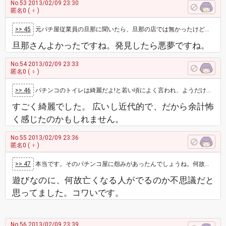
No.53
2013/02/09 23:30
匿名0
( ♀ )
>> 45
元パチ屋従業員の旦那に聞いたら、旦那の店では無かったけど他店ではトイレでの自殺はたまにあったみたいです。
旦那さんよかったですね。発見したら悪夢ですね。
No.54
2013/02/09 23:33
匿名0
( ♀ )
>> 46
パチンコのトイレは綺麗だよ!と若い頃によく言われ、ようだけたしに行ってた私…⤵😨 綺麗な理由も…そんな背景があるのかな⤵
すごく綺麗でした。 広いし近代的で、だから余計怖
く感じたのかもしれません。
No.55
2013/02/09 23:36
匿名0
( ♀ )
>> 47
本当です。そのパチンコ屋に怨みがあったんでしょうね。何故か報道されませんが… 日本のおかしな所の一つです。 三店方式は違法ですからね。無…
遊びなのに、何故亡くなる人がでるのか不思議だと
思ってました。コワいです。
No.56
2013/02/09 23:39