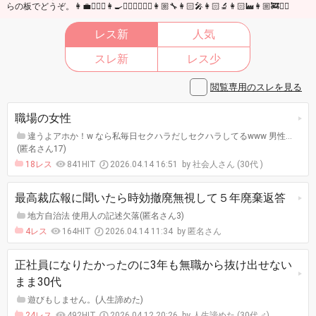
らの板でどうぞ。👩‍💼👩🏻‍✈️👩‍🍳👩🏼‍⚕️👩🏻‍⚖️👩🏼‍🔧👩🏻‍🎤👩🏻‍🔬👩🏻‍🏭👩🏼‍🚒🕵️‍♀️
レス新
人気
スレ新
レス少
閲覧専用のスレを見る
職場の女性
違うよアホか！w なら私毎日セクハラだしセクハラしてるwww 男性…
(匿名さん17)
18レス
841HIT
2026.04.14 16:51
社会人さん (30代 )
最高裁広報に聞いたら時効撤廃無視して５年廃棄返答
地方自治法 使用人の記述欠落(匿名さん3)
4レス
164HIT
2026.04.14 11:34
匿名さん
正社員になりたかったのに3年も無職から抜け出せない
まま30代
遊びもしません。(人生諦めた)
24レス
492HIT
2026.04.12 20:26
人生諦めた (30代 ♂)