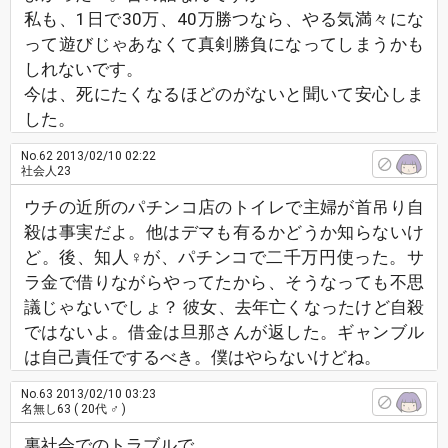
私も、1日で30万、40万勝つなら、やる気満々にな
って遊びじゃあなくて真剣勝負になってしまうかも
しれないです。
今は、死にたくなるほどのがないと聞いて安心しま
した。
No.62
2013/02/10 02:22
社会人23
ウチの近所のパチンコ店のトイレで主婦が首吊り自
殺は事実だよ。他はデマも有るかどうか知らないけ
ど。後、知人♀が、パチンコで二千万円使った。サ
ラ金で借りながらやってたから、そうなっても不思
議じゃないでしょ？ 彼女、去年亡くなったけど自殺
ではないよ。借金は旦那さんが返した。ギャンブル
は自己責任でするべき。僕はやらないけどね。
No.63
2013/02/10 03:23
名無し63
( 20代 ♂ )
裏社会でのトラブルで