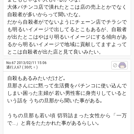
大体パチンコ店で潰れたとこは店の売上とかでなく
自殺者が多いからって聞いたな。
だから自殺者がでないようにチェーン店でチラシで
も明るいイメージで出してるとこもあるが、自殺者
が出たとこはやはり明るいイメージにする傾向があ
るから明るいイメージで地域に貢献してますよって
とこは自殺者が出た店と見て良いみたい。
No.67
2013/02/11 15:06
通行人67
( 30代 ♀ )
自殺もあるみたいだけど｡
旦那さんにに黙って生活費をパチンコに使い込んで
しまい困った主婦が 若い男性客に身売りしていると
いう話を うちの旦那から聞いた事がある｡
うちの旦那も若い頃 切羽詰まった女性から「一万
で…」と肩をたたかれた事があるらしい｡