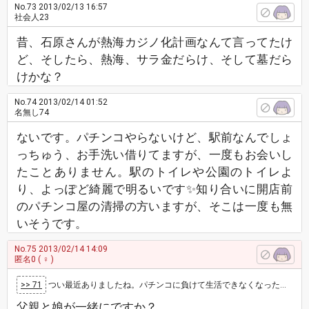
No.73
2013/02/13 16:57
社会人23
昔、石原さんが熱海カジノ化計画なんて言ってたけ
ど、そしたら、熱海、サラ金だらけ、そして墓だら
けかな？
No.74
2013/02/14 01:52
名無し74
ないです。パチンコやらないけど、駅前なんでしょ
っちゅう、お手洗い借りてますが、一度もお会いし
たことありません。駅のトイレや公園のトイレよ
り、よっぽど綺麗で明るいです✨知り合いに開店前
のパチンコ屋の清掃の方いますが、そこは一度も無
いそうです。
No.75
2013/02/14 14:09
匿名0
( ♀ )
>> 71
つい最近ありましたね。パチンコに負けて生活できなくなった挙げ句に父娘が自殺したという報道が。 まあ、パチンコ屋での自殺ではないですが。
父親と娘が一緒にですか？