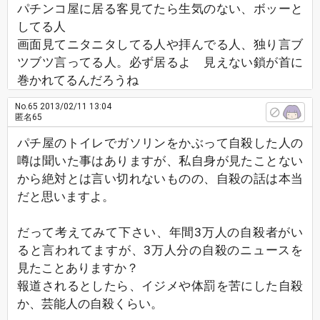
パチンコ屋に居る客見てたら生気のない、ボッーと
してる人
画面見てニタニタしてる人や拝んでる人、独り言ブ
ツブツ言ってる人。必ず居るよ 見えない鎖が首に
巻かれてるんだろうね
No.65
2013/02/11 13:04
匿名65
パチ屋のトイレでガソリンをかぶって自殺した人の
噂は聞いた事はありますが、私自身が見たことない
から絶対とは言い切れないものの、自殺の話は本当
だと思いますよ。
だって考えてみて下さい、年間3万人の自殺者がい
ると言われてますが、3万人分の自殺のニュースを
見たことありますか？
報道されるとしたら、イジメや体罰を苦にした自殺
か、芸能人の自殺くらい。