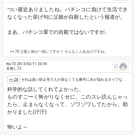
つい最近ありましたね。パチンコに負けて生活でき
なくなった挙げ句に父娘が自殺したという報道が。
まあ、パチンコ屋での自殺ではないですが。
<< 75
父親と娘が一緒にですか？ そんなことあるのですね。
No.72
2013/02/11 20:59
名無し72
>> 28
それは臭い防止等で人が居なくても勝手に水が流れるタイプなのでは？
科学的な話してくれてよかった。
ものすごーく怖がりなくせに、このスレ読んじゃっ
たら、止まらなくなって、ゾワゾワしてたから、助
かりました(汗汗)
怖いよ～