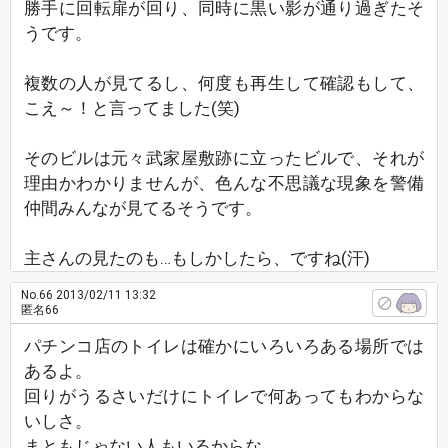
勝手に回転扉が回り、同時に黒い影が通り過ぎたそ
うです。
複数の人が見てるし、何度も再生して確認もして、
こえ～！と言ってました(笑)
そのビルは元々武家屋敷跡に立ったビルで、それが
理由かわかりませんが、色んな不思議な現象を警備
仲間みんなが見てるそうです。
主さんの見たのも…もしかしたら、ですね(汗)
No.66
2013/02/11 13:32
匿名66
パチンコ店のトイレは確かにいろいろある場所では
あるよ。
回りがうるさいだけにトイレで何あってもわからな
いしさ。
まともじゃない人もいるからな。