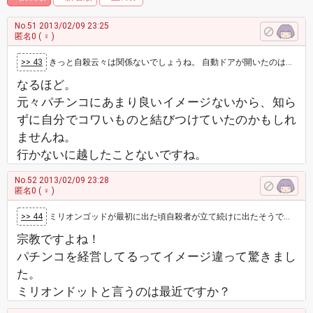
No.51
2013/02/09 23:25
匿名0
( ♀ )
>> 43
きっと自殺云々は関係ないでしょうね。 自動ドアが開いたのは誰か近くを通って通り過ぎた可能性もあるし、トイレの水が流れたのも汚れや臭いの予防…
なるほど。
元々パチンコにあまり良いイメージないから、知ら
ずに自分でコワいものと結びつけていたのかもしれ
ませんね。
行かないに越したことないですね。
No.52
2013/02/09 23:28
匿名0
( ♀ )
>> 44
ミリオンゴッドが最初に出た頃自殺者が立て続けに出たそうですね 学会が経営するパチ屋で聞いただけで３件続けて首吊りありました …
宗教ですよね！
パチンコを経営してるってイメージ違って驚きまし
た。
ミリオンドットと言うのは最近ですか？