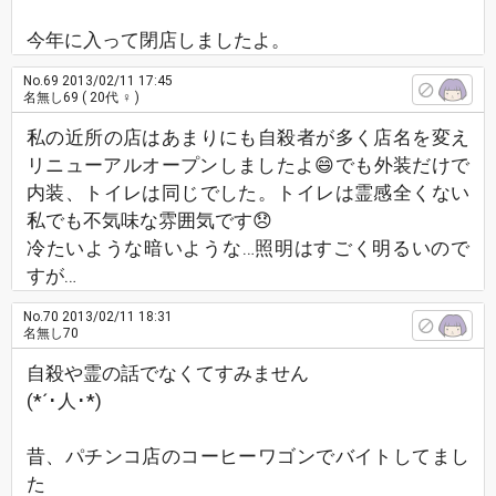
今年に入って閉店しましたよ。
No.69
2013/02/11 17:45
名無し69
( 20代 ♀ )
私の近所の店はあまりにも自殺者が多く店名を変え
リニューアルオープンしましたよ😄でも外装だけで
内装、トイレは同じでした。トイレは霊感全くない
私でも不気味な雰囲気です😞
冷たいような暗いような…照明はすごく明るいので
すが…
No.70
2013/02/11 18:31
名無し70
自殺や霊の話でなくてすみません
(*´･人･*)
昔、パチンコ店のコーヒーワゴンでバイトしてまし
た