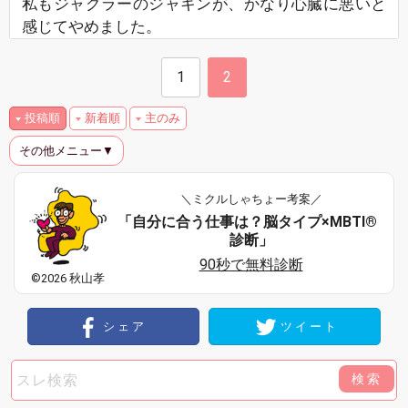
私もジャグラーのジャキンが、かなり心臓に悪いと
感じてやめました。
1
2
投稿順
新着順
主のみ
その他メニュー▼
＼ミクルしゃちょー考案／
「自分に合う仕事は？脳タイプ×MBTI®
診断」
90秒で無料診断
©2026 秋山孝
シェア
ツイート
検索