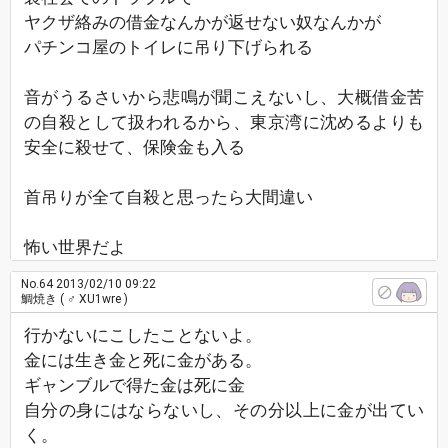
ヤクザ絡みの借金なんかが返せない奴なんかが
パチンコ屋のトイレに吊り下げられる
音がうるさいから悲鳴が聞こえないし、大概借金苦
の自殺として扱われるから、東京湾に沈めるよりも
安全に殺せて、保険金も入る
首吊りが全て自殺と思ったら大間違い
怖い世界だよ
No.64
2013/02/10 09:22
鯛焼き
( ♂ XU1wre )
行かないにこしたことないよ。
金には生き金と死に金がある。
ギャンブルで得た金は死に金
自分の身にはならないし、その分以上に金が出てい
く。