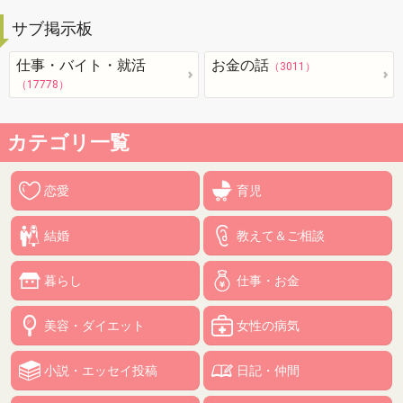
サブ掲示板
仕事・バイト・就活
お金の話
（3011）
（17778）
カテゴリ一覧
恋愛
育児
結婚
教えて＆ご相談
暮らし
仕事・お金
美容・ダイエット
女性の病気
小説・エッセイ投稿
日記・仲間