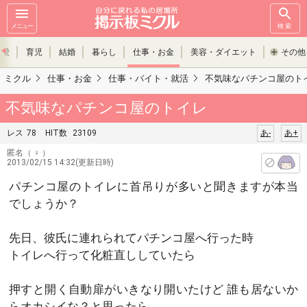
メニュー
検索
恋愛
育児
結婚
暮らし
仕事・お金
美容・ダイエット
その他
ミクル
仕事・お金
仕事・バイト・就活
不気味なパチンコ屋のト
不気味なパチンコ屋のトイレ
レス
78
HIT数
23109
あ-
あ+
匿名
（ ♀ ）
2013/02/15 14:32(更新日時)
パチンコ屋のトイレに首吊りが多いと聞きますが本当
でしょうか？
先日、彼氏に連れられてパチンコ屋へ行った時
トイレへ行って化粧直ししていたら
押すと開く自動扉がいきなり開いたけど 誰も居ないか
らオカシイな？と思ったら