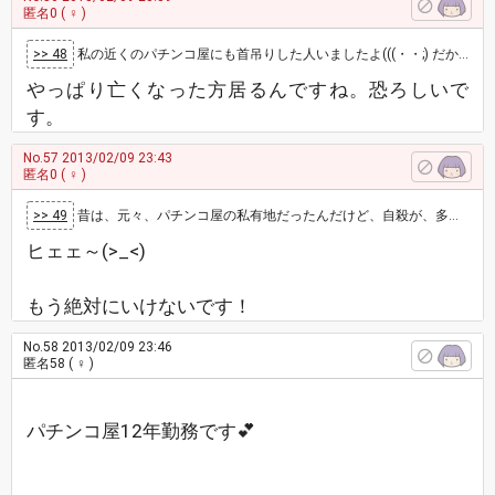
匿名0
( ♀ )
>> 48
私の近くのパチンコ屋にも首吊りした人いましたよ(((・・;) だから新装オープンになったみたいですけど、、もう何年も 前だから今はゲーセ…
やっぱり亡くなった方居るんですね。恐ろしいで
す。
No.57
2013/02/09 23:43
匿名0
( ♀ )
>> 49
昔は、元々、パチンコ屋の私有地だったんだけど、自殺が、多くて、敢えなく閉店し、ビデオ屋になった。 とある日に、トイレしたくなり、ビデオ借…
ヒェェ～(>_<)
もう絶対にいけないです！
No.58
2013/02/09 23:46
匿名58
( ♀ )
パチンコ屋12年勤務です💕