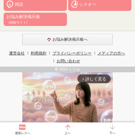
雑談
シスオペ
お悩み解決掲示板
(姉妹サイト)
お悩み解決掲示板へ
運営会社
利用規約
プライバシーポリシー
メディアの方へ
お問い合わせ
© 2026 ミクル
詳しく見る
arrow_forward_ios
最新レスへ
上へ
下へ