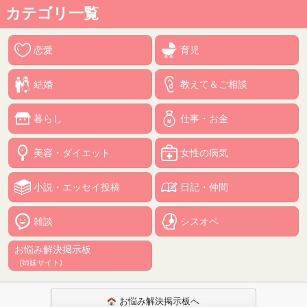
カテゴリ一覧
恋愛
育児
結婚
教えて＆ご相談
暮らし
仕事・お金
美容・ダイエット
女性の病気
小説・エッセイ投稿
日記・仲間
雑談
シスオペ
お悩み解決掲示板
(姉妹サイト)
お悩み解決掲示板へ