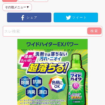
その他メニュー▼
シェア
ツイート
検索