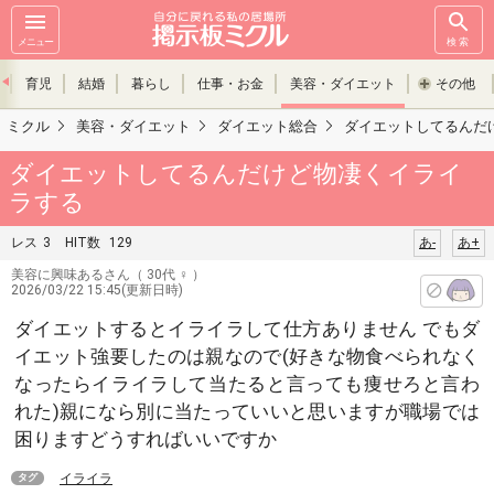
メニュー
検索
育児
結婚
暮らし
仕事・お金
美容・ダイエット
その他
ミクル
美容・ダイエット
ダイエット総合
ダイエットしてるんだ
ダイエットしてるんだけど物凄くイライ
ラする
レス
3
HIT数
129
あ-
あ+
美容に興味あるさん
（ 30代 ♀ ）
2026/03/22 15:45(更新日時)
ダイエットするとイライラして仕方ありません でもダ
イエット強要したのは親なので(好きな物食べられなく
なったらイライラして当たると言っても痩せろと言わ
れた)親になら別に当たっていいと思いますが職場では
困りますどうすればいいですか
イライラ
タグ