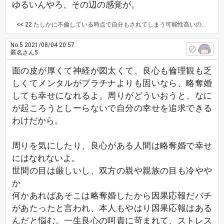
ゆるいんやろ、その辺の感覚が。
<< 22
たしかに不倫している時点で自分もされてしまう可能性高いのかもしれません。
No.5
2021/08/04 20:57
匿名さん5
面の皮が厚くて神経が図太くて、良心も倫理観も乏
しくてメンタルがプラチナよりも固いなら、略奪婚
しても幸せになれるよ。周りがどういおうと、なに
が起ころうとしーらないで自分の幸せを追求できる
わけだから。
周りを気にしたり、良心がある人間は略奪婚で幸せ
にはなれないよ。
世間の目は厳しいし、双方の親や親族の目も冷やや
か
何かあればあそこは略奪婚したから因果応報だバチ
があたったと言われ、本人もやはり因果応報はある
んだと悩む。一生良心の呵責に苛まれて、ストレス