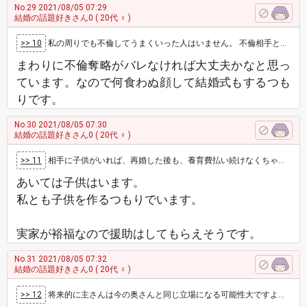
No.29
2021/08/05 07:29
結婚の話題好きさん0
( 20代 ♀ )
>> 10
私の周りでも不倫してうまくいった人はいません。 不倫相手と結婚しても、その後相手がつまらなく見えて飽きてしまったり、今度は不倫される側にな…
まわりに不倫奪略がバレなければ大丈夫かなと思っ
ています。なので何食わぬ顔して結婚式もするつも
りです。
No.30
2021/08/05 07:30
結婚の話題好きさん0
( 20代 ♀ )
>> 11
相手に子供がいれば、再婚した後も、養育費払い続けなくちゃだから、収入によっては、経済的に大変だよ。 主さんに、子供が出来て、妊娠中とか…
あいては子供はいます。
私とも子供を作るつもりでいます。
実家が裕福なので援助はしてもらえそうです。
No.31
2021/08/05 07:32
結婚の話題好きさん0
( 20代 ♀ )
>> 12
将来的に主さんは今の奥さんと同じ立場になる可能性大ですよね。 奥さんいても平気で不倫する男って既にわかった上で結婚するのですし。 …