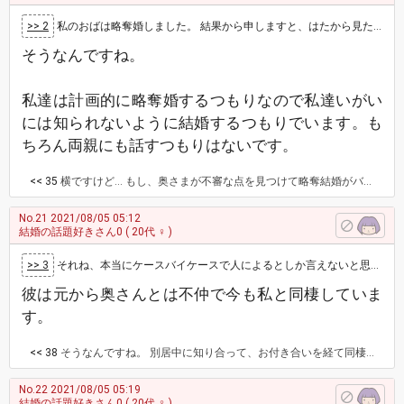
>> 2
私のおばは略奪婚しました。 結果から申しますと、はたから見たら不幸に見えました。 親(祖父母)が略奪婚だと知って泣き、夫の立ち上げた…
そうなんですね。
私達は計画的に略奪婚するつもりなので私達いがい
には知られないように結婚するつもりでいます。も
ちろん両親にも話すつもりはないです。
<< 35
横ですけど… もし、奥さまが不審な点を見つけて略奪結婚がバレたら慰謝料どころか発狂して会社に乗り込むか何らかのか形で会社にばらされ貴方の両親にもばらされて社会的に抹殺される恐れもあるかも…。
No.21
2021/08/05 05:12
結婚の話題好きさん0
( 20代 ♀ )
>> 3
それね、本当にケースバイケースで人によるとしか言えないと思うよ。 上手くいかない人もいれば上手くいく人もいる。 私の知ってるケースは…
彼は元から奥さんとは不仲で今も私と同棲していま
す。
<< 38
そうなんですね。 別居中に知り合って、お付き合いを経て同棲でしょうか？ 因みに別居と同棲期間はそれぞれ何年くらいですか？ 不仲で別居、既に婚姻関係が破綻してる時に知り合ったならお付き合いはそれなりに順調だと思います。 が、主さんの存在で別居になったのなら、本来のルートを外れているので、上手くいかなくなる可能性は大きいです。 不仲と言っても既に別居中なのか、そこまでではなく修復の可能性は十分あったのに、第三者の介入によって別居になったのかは大きいです。
No.22
2021/08/05 05:19
結婚の話題好きさん0
( 20代 ♀ )