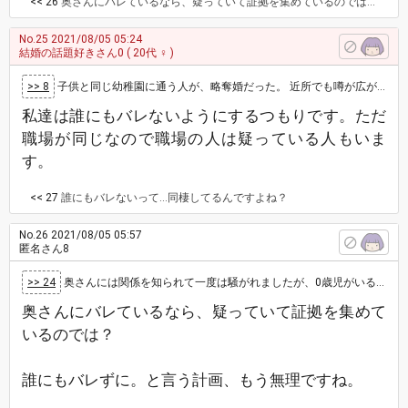
<< 26
奥さんにバレているなら、疑っていて証拠を集めているのでは？ 誰にもバレずに。と言う計画、もう無理ですね。
No.25
2021/08/05 05:24
結婚の話題好きさん0
( 20代 ♀ )
>> 8
子供と同じ幼稚園に通う人が、略奪婚だった。 近所でも噂が広がり、ママ友達にも白い目で見られて、避けられていました。 旦那さんとは歳の…
私達は誰にもバレないようにするつもりです。ただ
職場が同じなので職場の人は疑っている人もいま
す。
<< 27
誰にもバレないって…同棲してるんですよね？
No.26
2021/08/05 05:57
匿名さん8
>> 24
奥さんには関係を知られて一度は騒がれましたが、0歳児がいる為忙しいのか今は落ち着いています。
奥さんにバレているなら、疑っていて証拠を集めて
いるのでは？
誰にもバレずに。と言う計画、もう無理ですね。