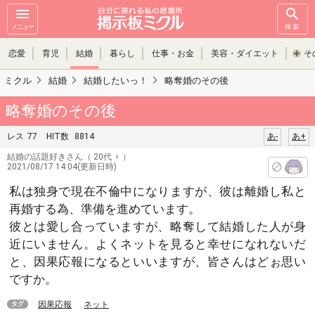
メニュー
検索
恋愛
育児
結婚
暮らし
仕事・お金
美容・ダイエット
そ
ミクル
結婚
結婚したいっ！
略奪婚のその後
略奪婚のその後
レス
77
HIT数
8814
あ-
あ+
結婚の話題好きさん
（ 20代 ♀ ）
2021/08/17 14:04(更新日時)
私は独身で現在不倫中になりますが、彼は離婚し私と
再婚する為、準備を進めています。
彼とは愛し合っていますが、略奪して結婚した人が身
近にいません。よくネットを見ると幸せになれないだ
と、因果応報になるといいますが、皆さんはどぉ思い
ですか。
因果応報
ネット
タグ