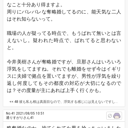
なこと十分あり得ますよ。
周りにバレバレな奪略婚してるのに、能天気な二人
はそれ知らないって。
職場の人が疑ってる時点で、もうばれて無いとは言
えないし。疑われた時点で、ばれてると思わない
と。
今井美樹さんが奪略婚ですが、旦那さんはいろいろ
浮気をしてますね。それでも離婚をせず今はイギリ
スに夫婦で拠点を置いてますが、男性が浮気を繰り
返し何度してもその都度の対応が大切になるので
は？その度量が主にあれば上手く行くかも。
<< 48
彼も私も根は真面目なので、浮気する感じには見えないですし、しっかり期間は設けて再婚するつもりです。
No.41
2021/08/05 10:51
通りすがりさん41