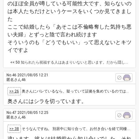
のほぼ全員が噂している可能性大です、知らないの
は本人たちだけというケースをいくつか見てきまし
た
ここで結婚したら「あそこは不倫略奪した気持ち悪
い夫婦」とずっと陰で言われ続けます
そういうのも「どうでもいい」って思えないとキツ
イですよ
<< 50
知られたら祝福する人はあまりいないと思います。だから隠しとおすしかないとおもっています。
No.46
2021/08/05 12:21
匿名さん46
>> 26
奥さんにバレているなら、疑っていて証拠を集めているのでは？ 誰にもバレずに。と言う計画、もう無理ですね。
奥さんにはシラを切っています。
No.47
2021/08/05 12:25
匿名さん46
>> 38
そうなんですね。 別居中に知り合って、お付き合いを経て同棲でしょうか？ 因みに別居と同棲期間はそれぞれ何年くらいですか？ 不仲…
違います。彼とは結婚前から知り合いでした。それ