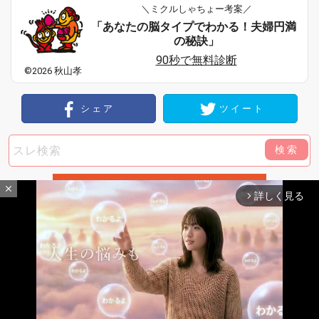
＼ミクルしゃちょー考案／
「あなたの脳タイプでわかる！夫婦円満
の秘訣」
90秒で無料診断
©2026 秋山孝
シェア
ツイート
検索
close
詳しく見る
arrow_forward_ios
最新レスへ
上へ
下へ