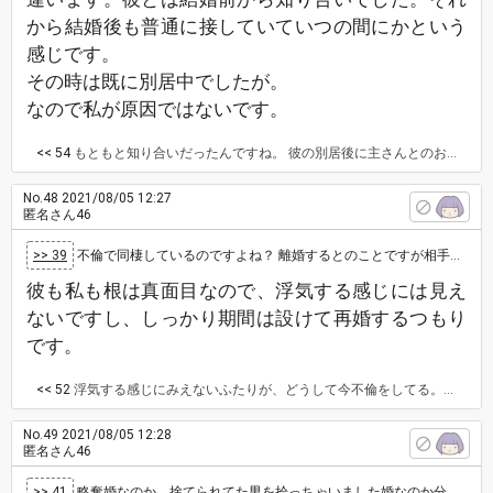
から結婚後も普通に接していていつの間にかという
感じです。
その時は既に別居中でしたが。
なので私が原因ではないです。
<< 54
もともと知り合いだったんですね。 彼の別居後に主さんとのお付き合いが始まったという時系列でしょうか？ お付き合いが始まったのは別居何年目くらいですか？ 確かに主さんが原因ではなさそうですね。 それだけなら上手くやっていける可能性はあると思いますがスムーズに離婚ができれば。 です。 お子さんがまだ小さいようなので、離婚そのものが簡単にはいかないと思います。 また、離婚が出来ても今後お子さんの行事等で、奥様とお子さんの3人で会う必要は出てくると思いますよ。 養育費もお子さんが小さいので、成人するまでの20年くらい続きますし、進学等の追加出費もあると思います。 主さんとの生活で経済的な余裕が持てない可能性が高い事、奥さん、お子さん、彼の３人での付き合いも続く事、彼のご両親にとってはお子さんは孫なので、その存在は決して小さくない事…等、主さんと彼の関係が拗れる要素は山ほどあります。 それらを理解して受け止められるなら大丈夫だと思いますが、１つでも受け入れない気持ちがあったらすぐにダメになると思います。 私は主さんと似た立場で、主人が別居3年目の頃に知り合い、5年目になった頃に付き合いが始まり、7年目頃で離婚成立して翌年に同棲を始めて結婚しました。 先程あげた養育費やお子さん含むご家族での付き合い、主人のご両親にとっては大事なお孫さんである事等は実体験です。
No.48
2021/08/05 12:27
匿名さん46
>> 39
不倫で同棲しているのですよね？ 離婚するとのことですが相手の人は、慰謝料や養育費をどうすると言っているのでしょう。勿論あなたも奥さんに…
彼も私も根は真面目なので、浮気する感じには見え
ないですし、しっかり期間は設けて再婚するつもり
です。
<< 52
浮気する感じにみえないふたりが、どうして今不倫をしてる。浮気しないように見える２人、実際してるじゃん。 いってることと行動が一致してないわ。自分の言動よく確認してよ。もう少し自分のしてること省みてね。 きっとそんな感じだから、会社で不倫してるよねと噂になるんだよ。噂が立ってる時点で、ばれてると思わないと。 他人から浮気しないような人と見られてると思っていてもいいけど、浮気しそうにない二人が不倫してるよねが会社で噂として流れるの。 自分が噂を耳に入れた時点で、ほぼほぼその人やっているってことが多いでしょう。根も葉もないもない噂を言われたら一喝すればいいじゃん。 噂されているとそれとなく知ってる時点でばれてるかもと警戒もせず、私達は浮気するように見られてないと言ってる時点で、根拠もなく私達はばれないというよくわからない自信があるだけ。 因果応報になるかどうかという質問だけど、お子さんがいれば他のスレがあった様に母親が引き取り病死したら、父親の元に子どもが来ることも当然ある。 そしたら、家族に不倫子持ち秘密で結婚するとか言ってるけどばれますよ。旦那の子どもと両親に言えますか？ 略奪で幸せになりたければ、全てを周りの人に知ってもらうのが一番だよ。嘘一度嘘ついたら、次から次へと嘘の上塗りでどんどん大変になって行く。 略奪だろうと平然で、それが一番いい。
No.49
2021/08/05 12:28
匿名さん46
>> 41
略奪婚なのか、捨てられてた男を拾っちゃいました婚なのか分かりませんが・・ 不倫後再婚って相当メンタル強くて、度量が大きくないと無理です…