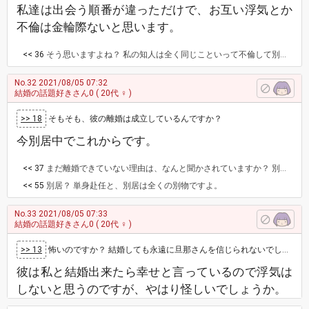
私達は出会う順番が違っただけで、お互い浮気とか
不倫は金輪際ないと思います。
<< 36
そう思いますよね？ 私の知人は全く同じこといって不倫して別れてました。 例えば彼の方が奥さんからDVを受けているとか、特殊な被害がない限りは繰り返す可能性の方が高いかなと。 でも、多分主さんはそんな事ないと思ってますよね。 数年後にわかると思います。
No.32
2021/08/05 07:32
結婚の話題好きさん0
( 20代 ♀ )
>> 18
そもそも、彼の離婚は成立しているんですか？
今別居中でこれからです。
<< 37
まだ離婚できていない理由は、なんと聞かされていますか？ 別居も本当ですか？
<< 55
別居？ 単身赴任と、別居は全くの別物ですよ。
No.33
2021/08/05 07:33
結婚の話題好きさん0
( 20代 ♀ )
>> 13
怖いのですか？ 結婚しても永遠に旦那さんを信じられないでしょうね。 だって、旦那さんは浮気&不倫をする人認定だもんね。 あなた…
彼は私と結婚出来たら幸せと言っているので浮気は
しないと思うのですが、やはり怪しいでしょうか。