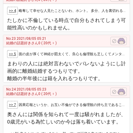
>> 4
略奪して幸せな人見たことないわ、ホント。 多分、人を裏切れる人って際限がないんだと思う。 ゆるいんやろ、その辺の感覚が。
たしかに不倫している時点で自分もされてしまう可
能性高いのかもしれません。
No.23
2021/08/05 05:21
結婚の話題好きさん0
( 20代 ♀ )
>> 5
面の皮が厚くて神経が図太くて、良心も倫理観も乏しくてメンタルがプラチナよりも固いなら、略奪婚しても幸せになれるよ。周りがどういおうと、なにが…
まわりの人には絶対言わないでバレないようにし計
画的に離婚結婚するつもりです。
離婚の半年後には籍を入れるつもりです。
No.24
2021/08/05 05:23
結婚の話題好きさん0
( 20代 ♀ )
>> 7
因果応報というか、お互い不倫ができる倫理観の持ち主であることは確かですので、そこが原因で不幸になる可能性はあるかなと感じますね あとは元奥…
奥さんには関係を知られて一度は騒がれましたが、
0歳児がいる為忙しいのか今は落ち着いています。