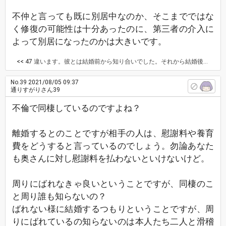
不仲と言っても既に別居中なのか、そこまでではな
く修復の可能性は十分あったのに、第三者の介入に
よって別居になったのかは大きいです。
<< 47
違います。彼とは結婚前から知り合いでした。それから結婚後も普通に接していていつの間にかという感じです。 その時は既に別居中でしたが。 なので私が原因ではないです。
No.39
2021/08/05 09:37
通りすがりさん39
不倫で同棲しているのですよね？
離婚するとのことですが相手の人は、慰謝料や養育
費をどうすると言っているのでしょう。勿論あなた
も奥さんに対し慰謝料を払わないといけないけど。
周りにばれなきゃ良いということですが、同棲のこ
と周り誰も知らないの？
ばれない様に結婚するつもりということですが、周
りにばれているの知らないのは本人たち二人と滑稽