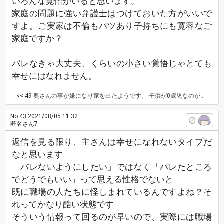
いろんな覚悟がいると思います。
家庭の問題に強い弁護士はつけておいた方がいいで
すよ。ご実家は不倫もバツあり子持ちにも寛容なご
家庭ですか？
バレなきゃ大丈夫、くらいの小さい覚悟じゃとても
幸せにはなれません。
<< 49
奥さんの事が嫌になり家を出たようです。 子供が0歳児なのが気がかりではあるみたいですが。
No.43
2021/08/05 11:32
匿名さん7
返信を見る限り、主さんは幸せになれないタイプだ
なと思います
「バレないようにしたい」ではなく「バレたところ
でどうでもいい」って思える性格でないと
既に職場の人たちに怪しまれているんですよね？そ
れってかなり酷い状態です
そういう情報って回るのが早いので、実際には職場