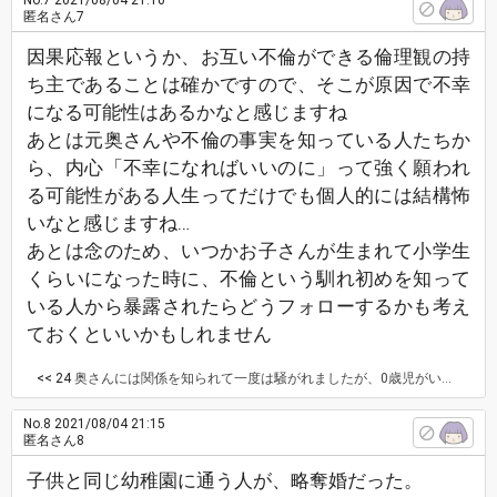
No.7
2021/08/04 21:10
匿名さん7
因果応報というか、お互い不倫ができる倫理観の持
ち主であることは確かですので、そこが原因で不幸
になる可能性はあるかなと感じますね
あとは元奥さんや不倫の事実を知っている人たちか
ら、内心「不幸になればいいのに」って強く願われ
る可能性がある人生ってだけでも個人的には結構怖
いなと感じますね…
あとは念のため、いつかお子さんが生まれて小学生
くらいになった時に、不倫という馴れ初めを知って
いる人から暴露されたらどうフォローするかも考え
ておくといいかもしれません
<< 24
奥さんには関係を知られて一度は騒がれましたが、0歳児がいる為忙しいのか今は落ち着いています。
No.8
2021/08/04 21:15
匿名さん8
子供と同じ幼稚園に通う人が、略奪婚だった。