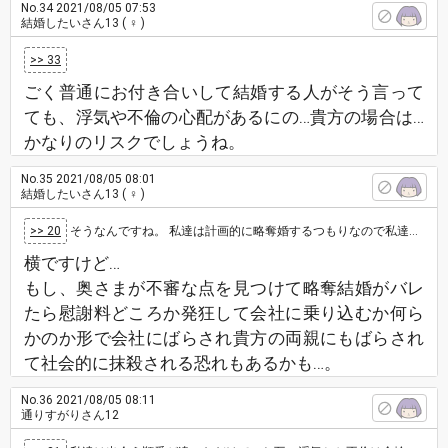
No.34
2021/08/05 07:53
結婚したいさん13
( ♀ )
>> 33
ごく普通にお付き合いして結婚する人がそう言って
ても、浮気や不倫の心配があるにの…貴方の場合は…
かなりのリスクでしょうね。
No.35
2021/08/05 08:01
結婚したいさん13
( ♀ )
>> 20
そうなんですね。 私達は計画的に略奪婚するつもりなので私達いがいには知られないように結婚するつもりでいます。もちろん両親にも話すつもり…
横ですけど…
もし、奥さまが不審な点を見つけて略奪結婚がバレ
たら慰謝料どころか発狂して会社に乗り込むか何ら
かのか形で会社にばらされ貴方の両親にもばらされ
て社会的に抹殺される恐れもあるかも…。
No.36
2021/08/05 08:11
通りすがりさん12