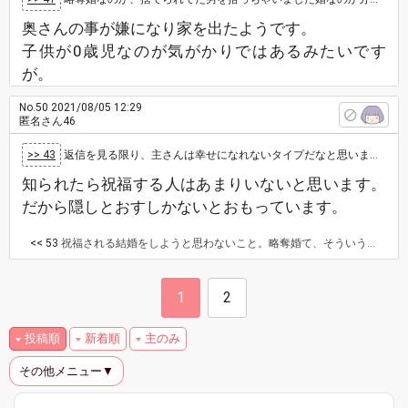
奥さんの事が嫌になり家を出たようです。
子供が0歳児なのが気がかりではあるみたいです
が。
No.50
2021/08/05 12:29
匿名さん46
>> 43
返信を見る限り、主さんは幸せになれないタイプだなと思います 「バレないようにしたい」ではなく「バレたところでどうでもいい」って思える性格で…
知られたら祝福する人はあまりいないと思います。
だから隠しとおすしかないとおもっています。
<< 53
祝福される結婚をしようと思わないこと。略奪婚て、そういうスタンスじゃないと出来ないよ。 祝福されなくても自分が幸せならばいい、そう思わないと。 祝福されたいと思う結婚をしたければ、略奪じゃなくきちんと順序踏んだ結婚をしようよ。 祝福されたいから、嘘つきます。隠します。ばれた時のみんなの反応は、嘘をつかれた分だけ反動が大きいよ。 なんでそんな嘘をついた？祝福されたかったから。そんな理由でしょ。
1
2
投稿順
新着順
主のみ
その他メニュー▼