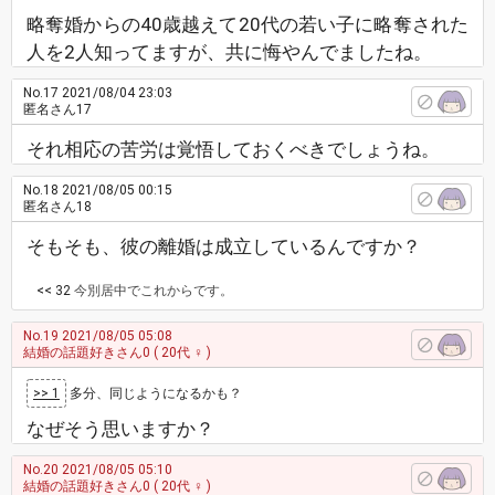
略奪婚からの40歳越えて20代の若い子に略奪された
人を2人知ってますが、共に悔やんでましたね。
No.17
2021/08/04 23:03
匿名さん17
それ相応の苦労は覚悟しておくべきでしょうね。
No.18
2021/08/05 00:15
匿名さん18
そもそも、彼の離婚は成立しているんですか？
<< 32
今別居中でこれからです。
No.19
2021/08/05 05:08
結婚の話題好きさん0
( 20代 ♀ )
>> 1
多分、同じようになるかも？
なぜそう思いますか？
No.20
2021/08/05 05:10
結婚の話題好きさん0
( 20代 ♀ )