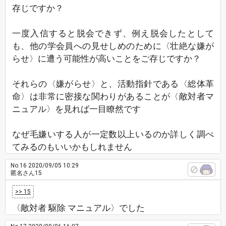
存じですか？
一度入信すると脱会できず、例え脱会したとして
も、他の学会員への見せしめのために〈壮絶な嫌が
らせ〉に遭う可能性が高いことをご存じですか？
それらの〈嫌がらせ〉と、活動指針である〈総体革
命〉は非常に密接な関わりがあることが〈敵対者マ
ニュアル〉を見れば一目瞭然です
なぜ毛嫌いする人が一定数以上いるのか詳しく調べ
てみるのもいいかもしれません
No.16
2020/09/05 10:29
匿名さん15
>> 15
〈敵対者 駆除 マニュアル〉でした