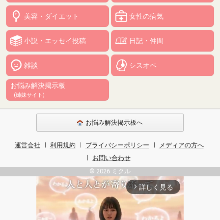
美容・ダイエット
女性の病気
小説・エッセイ投稿
日記・仲間
雑談
シスオペ
お悩み解決掲示板
(姉妹サイト)
お悩み解決掲示板へ
運営会社
利用規約
プライバシーポリシー
メディアの方へ
お問い合わせ
© 2026 ミクル
詳しく見る
arrow_forward_ios