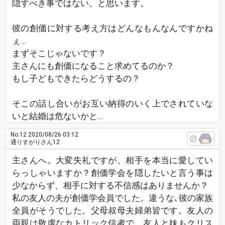
隠すべき事ではない、と思います。
彼の創価に対する考え方はどんなもんなんですかね
ぇ…
まずそこじゃないです？
主さんにも創価になること求めてるのか？
もし子どもできたらどうするの？
そこの話し合いがお互い納得のいく上でされていな
いと結婚は危ないかと…
No.12
2020/08/26 03:12
通りすがりさん12
主さんへ。大変失礼ですが、相手を本当に愛してい
らっしゃいますか？創価学会を隠したいと言う事は
少なからず、相手に対する不信感はありませんか？
私の友人の夫が創価学会員でした。違うな､彼の家族
全員がそうでした。父母叔母夫婦弟皆です。友人の
両親は敬虔なカトリック信者で、友人と妹もクリス