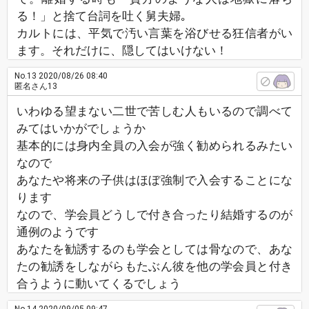
る！」と捨て台詞を吐く舅夫婦｡
カルトには、平気で汚い言葉を浴びせる狂信者がい
ます。それだけに、隠してはいけない！
No.13
2020/08/26 08:40
匿名さん13
いわゆる望まない二世で苦しむ人もいるので調べて
みてはいかがでしょうか
基本的には身内全員の入会が強く勧められるみたい
なので
あなたや将来の子供はほぼ強制で入会することにな
ります
なので、学会員どうしで付き合ったり結婚するのが
通例のようです
あなたを勧誘するのも学会としては骨なので、あな
たの勧誘をしながらもたぶん彼を他の学会員と付き
合うように動いてくるでしょう