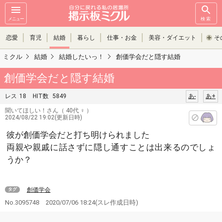
メニュー
検索
恋愛
育児
結婚
暮らし
仕事・お金
美容・ダイエット
そ
ミクル
結婚
結婚したいっ！
創価学会だと隠す結婚
創価学会だと隠す結婚
レス
18
HIT数
5849
あ-
あ+
聞いてほしい！さん
（ 40代 ♀ ）
2024/08/22 19:02(更新日時)
彼が創価学会だと打ち明けられました
両親や親戚に話さずに隠し通すことは出来るのでしょ
うか？
創価学会
タグ
No.3095748
2020/07/06 18:24
(スレ作成日時)