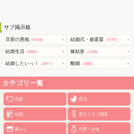
サブ掲示板
旦那の愚痴
結婚式・披露宴
（8164）
（1179）
結婚生活
嫁姑舅
（8980）
（2384）
結婚したいっ！
離婚
（2917）
（3382）
カテゴリ一覧
恋愛
育児
結婚
教えて＆ご相談
暮らし
仕事・お金