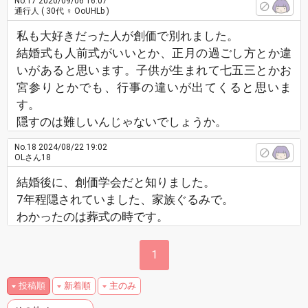
No.17
2020/09/06 16:07
通行人
( 30代 ♀ OoUHLb )
私も大好きだった人が創価で別れました。
結婚式も人前式がいいとか、正月の過ごし方とか違
いがあると思います。子供が生まれて七五三とかお
宮参りとかでも、行事の違いが出てくると思いま
す。
隠すのは難しいんじゃないでしょうか。
No.18
2024/08/22 19:02
OLさん18
結婚後に、創価学会だと知りました。
7年程隠されていました、家族ぐるみで。
わかったのは葬式の時です。
1
投稿順
新着順
主のみ