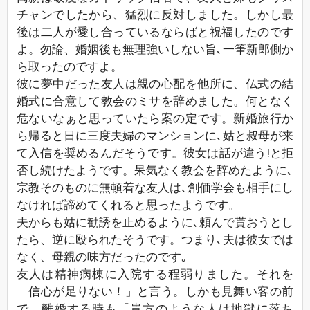
チャンでしたから、猛烈に反対しました。しかし最
後は二人が愛し合っているならばと祝福したのです
よ。勿論、婚姻後も無理強いしない旨､一筆新郎側か
ら取ったのですよ。
彼に夢中だった友人は親の心配を他所に、仏式の結
婚式に合意して教会のミサを辞めました。何となく
危ないなぁと思っていたら案の定です。新婚旅行か
ら帰ると日に三度夫婦のマンションに､姑と叔母が来
て入信を奨めるんだそうです。彼女は話が違う!と拒
否し続けたようです。呆気なく教会を辞めたように､
宗教そのものに無頓着な友人は､創価学会も相手にし
なければ諦めてくれると思ったようです。
夫からも姑に勧誘を止めるように､頼んで貰おうとし
たら、逆に殴られたそうです。つまり､夫は彼女では
なく、母親の味方だったのです｡
友人は精神病棟に入院する程弱りました。それを
「信心が足りない！」と言う。しかも見舞い客の前
で。離婚する時も「貴方のような人は地獄に落ち