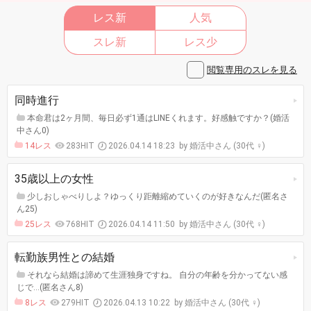
レス新
人気
スレ新
レス少
閲覧専用のスレを見る
同時進行
本命君は2ヶ月間、毎日必ず1通はLINEくれます。好感触ですか？(婚活
中さん0)
14レス
283HIT
2026.04.14 18:23
婚活中さん (30代 ♀)
35歳以上の女性
少しおしゃべりしよ？ゆっくり距離縮めていくのが好きなんだ(匿名さ
ん25)
25レス
768HIT
2026.04.14 11:50
婚活中さん (30代 ♀)
転勤族男性との結婚
それなら結婚は諦めて生涯独身ですね。 自分の年齢を分かってない感
じで…(匿名さん8)
8レス
279HIT
2026.04.13 10:22
婚活中さん (30代 ♀)