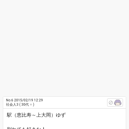
No.6
2015/02/19 12:29
社会人3
( 30代 ♀ )
駅（恵比寿～上大岡）ゆず