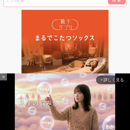
検索
close
詳しく見る
arrow_forward_ios
靴下サプリ まるでこたつソックス あったか靴下 冷え対策 冬 防寒 ルームソッ
クス レディース
過去1か月で5000点以上購入されました
最新レスへ
上へ
下へ