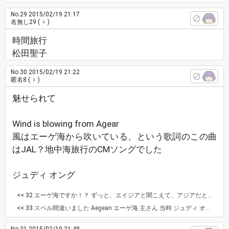
No.29
2015/02/19 21:17
名無し29
( ♀ )
時間旅行
松田聖子
No.30
2015/02/19 21:22
匿名8
( ♀ )
魅せられて
Wind is blowing from Agear
風はエーゲ海から吹いている、という歌詞のこの曲
はJAL？地中海旅行のCMソングでした
ジュディ オング
<< 32
エーゲ海ですか！？ ずっと、エイジアと聞こえて、アジアだと思ってました！ うーん、新たな発見が多いなぁ。 ホリディ イン アカプルコ 松任谷由実
<< 33
スペル間違いました Aegean エーゲ海 主さん 当時 ジュディ オングが番組で、Aegean エーゲ海と Agia アジア ２つは発音は同じ（エーゲ海は n 入ってますが）と話していたので 主さんが思っていたのは間違いではないです カナダからの手紙 平岡まさあき 畑中葉子