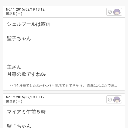
No.11
2015/02/19 13:12
匿名8
( ♀ )
シェルブールは霧雨
聖子ちゃん
主さん
月毎の歌ですね🍶
<< 14
月毎でしたね～(>_<)ヽ 地名でもできそう。 青森はねぶたで酒が飲めるぞ～ とか。 シェルブールは、街の名前なんですね。 知らなかったです。 六本木純情派 荻野目洋子
No.12
2015/02/19 13:12
匿名8
( ♀ )
マイアミ午前５時
聖子ちゃん