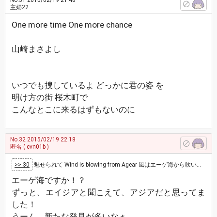
No.31
2015/02/19 21:48
主婦22
One more time One more chance
山崎まさよし
いつでも捜しているよ どっかに君の姿 を
明け方の街 桜木町で
こんなとこに来るはずもないのに
No.32
2015/02/19 22:18
匿名
( cvn01b )
>> 30
魅せられて Wind is blowing from Agear 風はエーゲ海から吹いている、という歌詞のこの曲はJAL？地中海旅行…
エーゲ海ですか！？
ずっと、エイジアと聞こえて、アジアだと思ってま
した！
うーん、新たな発見が多いなぁ。