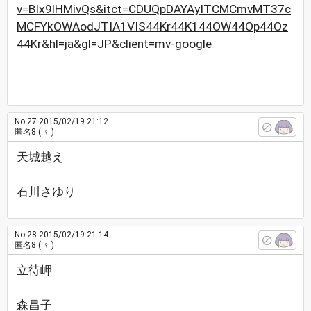
v=Blx9lHMivQs&itct=CDUQpDAYAyITCMCmvMT37c
MCFYkOWAodJTIA1VIS44Kr44K144OW44Op44Oz
44Kr&hl=ja&gl=JP&client=mv-google
No.27
2015/02/19 21:12
匿名8
( ♀ )
天城越え
石川さゆり
No.28
2015/02/19 21:14
匿名8
( ♀ )
立待岬
森昌子