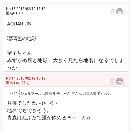
No.13
2015/02/19 13:15
匿名8
( ♀ )
AQUARIUS
瑠璃色の地球
聖子ちゃん
みずがめ座と地球、大きく見たら地名になるでしょ
うか
No.14
2015/02/19 13:19
匿名
( cvn01b )
>> 11
シェルブールは霧雨 聖子ちゃん 主さん 月毎の歌ですね🍶
月毎でしたね～(>_<)ヽ
地名でもできそう。
青森はねぶたで酒が飲めるぞ～ とか。