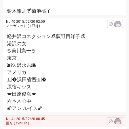
鈴木雅之🍸菊池桃子
No.40
2015/02/20 02:50
マーガレット
( k37pj )
軽井沢コネクション👒荻野目洋子👒
湯沢の女
⛄美川憲一⛄
東京
🌆矢沢永吉🌆
アメリカ
🇺�浜田省吾🇺�
原宿キッス
💋田原俊彦💋
六本木心中
🌠アン ルイス🌠
No.41
2015/02/20 08:45
匿名
( cvn01b )