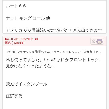
ルート６６
ナット キング コール 他
アメリカ ６６号線沿いの地名がたくさん出てきます
No.50
2015/02/20 21:43
匿名
( cvn01b )
>> 48
マラケッシュ 聖子ちゃん マラケシュ モロッコの中央都市 主さん どういたしまして💦 フロントホックブラ 当時は画期的でした…
私も使ってました。いつのまにかフロントホック、
見かけなくなったような‥‥
飛んでイスタンブール
庄野真代