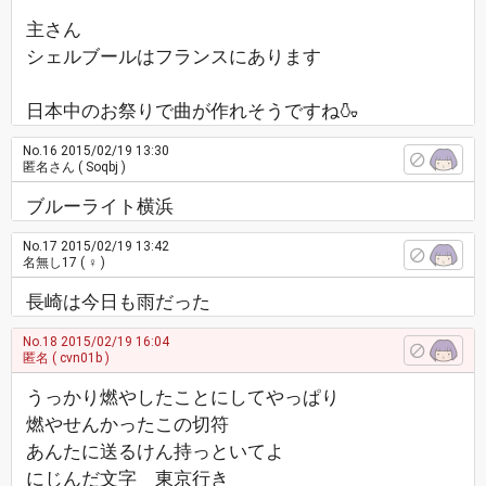
主さん
シェルブールはフランスにあります
日本中のお祭りで曲が作れそうですね🍶
No.16
2015/02/19 13:30
匿名さん
( Soqbj )
ブルーライト横浜
No.17
2015/02/19 13:42
名無し17
( ♀ )
長崎は今日も雨だった
No.18
2015/02/19 16:04
匿名
( cvn01b )
うっかり燃やしたことにしてやっぱり
燃やせんかったこの切符
あんたに送るけん持っといてよ
にじんだ文字 東京行き