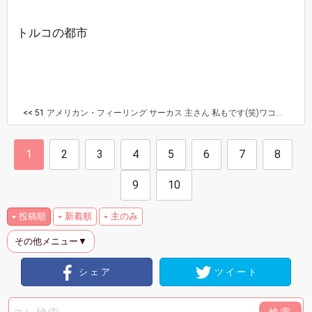
トルコの都市
<< 51
アメリカン・フィーリング サーカス 主さん 私もです(笑)ワコールではなく安価なものでしたが買ってました
1
2
3
4
5
6
7
8
9
10
投稿順
新着順
主のみ
その他メニュー▼
シェア
ツイート