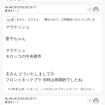
No.48
2015/02/20 20:11
匿名8
( ♀ )
>> 41
８さん、２２さん、「魅せられて」の情報ありがとうございます。 私は、ワコールの下着の印象(フロントホック？)が強くて、映画のシーンは覚えて…
マラケッシュ
聖子ちゃん
マラケシュ
モロッコの中央都市
主さん どういたしまして💦
フロントホックブラ 当時は画期的でしたね
<< 50
私も使ってました。いつのまにかフロントホック、見かけなくなったような‥‥ 飛んでイスタンブール 庄野真代 トルコの都市
No.49
2015/02/20 20:17
匿名8
( ♀ )