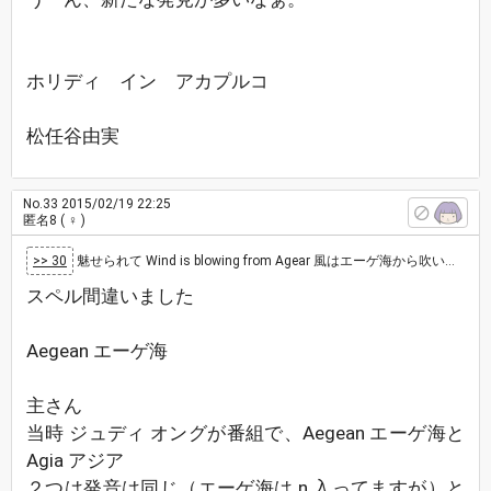
ホリディ イン アカプルコ
松任谷由実
No.33
2015/02/19 22:25
匿名8
( ♀ )
>> 30
魅せられて Wind is blowing from Agear 風はエーゲ海から吹いている、という歌詞のこの曲はJAL？地中海旅行…
スペル間違いました
Aegean エーゲ海
主さん
当時 ジュディ オングが番組で、Aegean エーゲ海と
Agia アジア
２つは発音は同じ（エーゲ海は n 入ってますが）と