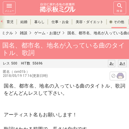
メニュー
検索
育児
結婚
暮らし
仕事・お金
美容・ダイエット
その他
ミクル
雑談
ゲーム・お遊び
国名、都市名、地名が入っている曲
国名、都市名、地名が入っている曲のタイ
トル、歌詞
レス
500
HIT数
55696
あ-
あ+
匿名
（ cvn01b ）
2018/05/19 17:16(更新日時)
国名、都市名、地名の入っている曲のタイトル、歌詞
をどんどんレスして下さい。
アーティスト名もお願いします！