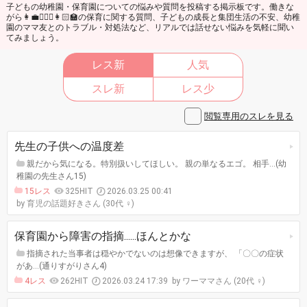
子どもの幼稚園・保育園についての悩みや質問を投稿する掲示板です。働きな
がら👩‍💼👩🏼‍⚕️👩🏻‍🏫の保育に関する質問、子どもの成長と集団生活の不安、幼稚
園のママ友とのトラブル・対処法など、リアルでは話せない悩みを気軽に聞い
てみましょう。
レス新
人気
スレ新
レス少
閲覧専用のスレを見る
先生の子供への温度差
親だから気になる。特別扱いしてほしい。 親の単なるエゴ。 相手…(幼
稚園の先生さん15)
15レス
325HIT
2026.03.25 00:41
育児の話題好きさん (30代 ♀)
保育園から障害の指摘......ほんとかな
指摘された当事者は穏やかでないのは想像できますが、 「〇〇の症状
があ…(通りすがりさん4)
4レス
262HIT
2026.03.24 17:39
ワーママさん (20代 ♀)