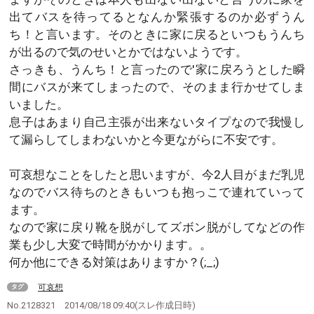
出てバスを待ってるとなんか緊張するのか必ずうん
ち！と言います。そのときに家に戻るといつもうんち
が出るので気のせいとかではないようです。
さっきも、うんち！と言ったので'家に戻ろうとした瞬
間にバスが来てしまったので、そのまま行かせてしま
いました。
息子はあまり自己主張が出来ないタイプなので我慢し
て漏らしてしまわないかと今更ながらに不安です。
可哀想なことをしたと思いますが、今2人目がまだ乳児
なのでバス待ちのときもいつも抱っこで連れていって
ます。
なので家に戻り靴を脱がしてズボン脱がしてなどの作
業も少し大変で時間がかかります。。
何か他にできる対策はありますか？(;_;)
可哀想
タグ
No.2128321
2014/08/18 09:40
(スレ作成日時)