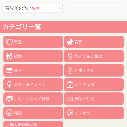
育児その他
（4679）
カテゴリ一覧
恋愛
育児
結婚
教えて＆ご相談
暮らし
仕事・お金
美容・ダイエット
女性の病気
小説・エッセイ投稿
日記・仲間
雑談
シスオペ
お悩み解決掲示板