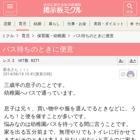
メニュー
検索
恋愛
育児
結婚
暮らし
仕事・お金
美容・ダイエット
そ
ミクル
育児
保育園・幼稚園
バス待ちのときに便意
バス待ちのときに便意
レス
2
HIT数
8271
あ-
あ+
匿名さん
（ ♀ ）
2014/08/18 10:41(更新日時)
三歳半の息子のことです。
幼稚園へバスで通っています。
息子は元々、買い物中や服を選んでるときなどに、う
んち！と便を催すことが多いです。
悩みなのは幼稚園バスを待ってる間に言うことです。
家を出る五分前まで、無理やりでもトイレに行かせて
ますがそのときは本人も出ない出ないと言うのに家を