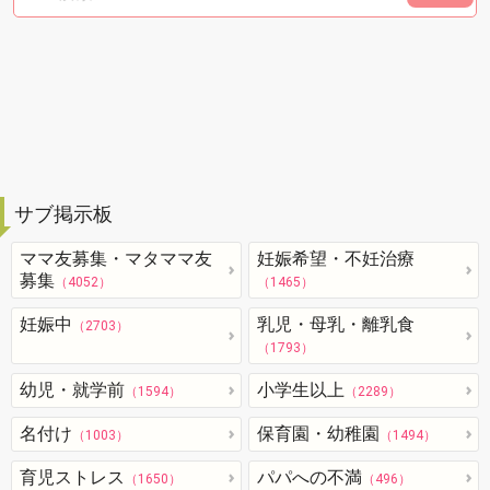
サブ掲示板
ママ友募集・マタママ友
妊娠希望・不妊治療
募集
（4052）
（1465）
妊娠中
乳児・母乳・離乳食
（2703）
（1793）
幼児・就学前
小学生以上
（1594）
（2289）
名付け
保育園・幼稚園
（1003）
（1494）
育児ストレス
パパへの不満
（1650）
（496）