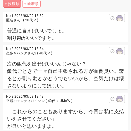
投稿順
新着順
No.1
2026/03/09 18:32
匿名さん1
( 20代 ♂ )
普通に言えばいいでしょ。
割り勘がいいですと。
No.2
2026/03/09 18:34
恋多きパンダさん2
( 40代 ♂ )
次の飯代を出せばいいんじゃない？
飯代ごときで一々自己主張される方が面倒臭い。奢
るとか割り勘とかどうでもいいから、空気だけは壊
さないようにしてほしい。
No.3
2026/03/09 18:43
空飛ぶモンティパイソン
( 40代 ♂ UMcPv )
「これからのこともありますから、今回は私に支払
いをさせてください」
が良いと思いますよ。