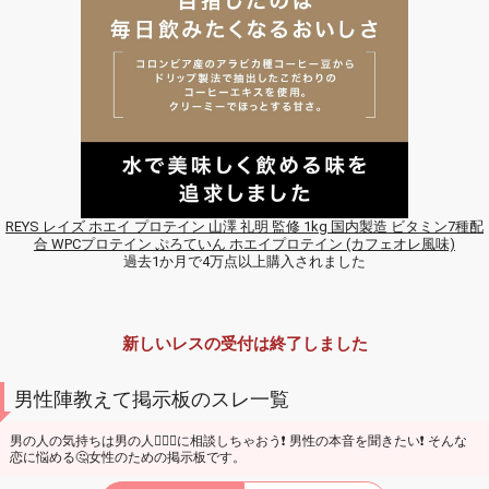
REYS レイズ ホエイ プロテイン 山澤 礼明 監修 1kg 国内製造 ビタミン7種配
合 WPCプロテイン ぷろていん ホエイプロテイン (カフェオレ風味)
過去1か月で4万点以上購入されました
新しいレスの受付は終了しました
男性陣教えて掲示板のスレ一覧
男の人の気持ちは男の人🙋🏼‍♂️に相談しちゃおう❗ 男性の本音を聞きたい❗ そんな
恋に悩める🤔女性のための掲示板です。