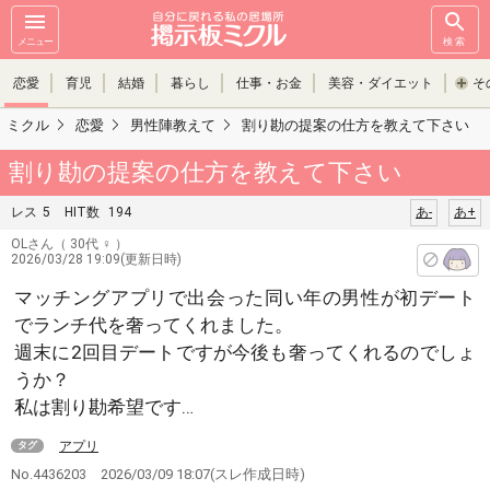
メニュー
検索
恋愛
育児
結婚
暮らし
仕事・お金
美容・ダイエット
そ
ミクル
恋愛
男性陣教えて
割り勘の提案の仕方を教えて下さい
割り勘の提案の仕方を教えて下さい
レス
5
HIT数
194
あ-
あ+
OLさん
（ 30代 ♀ ）
2026/03/28 19:09(更新日時)
マッチングアプリで出会った同い年の男性が初デート
でランチ代を奢ってくれました。
週末に2回目デートですが今後も奢ってくれるのでしょ
うか？
私は割り勘希望です…
アプリ
タグ
No.4436203
2026/03/09 18:07
(スレ作成日時)