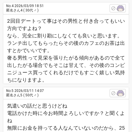
No.4
2026/03/09 18:51
匿名さん4
( 30代 ♂ )
2回目デートって事はその男性と付き合ってもいい
方向ですよね？
なら、完全に割り勘にしなくても良いと思います。
ランチ出してもらったらその後のカフェのお茶は出
すとかでいいです。
奢る男性って見栄を張りたがる傾向があるので全て
出したがる場合でもそこは甘えて、その後のコンビ
ニジュース買ってくれるだけでもすごく嬉しい気持
ちになりますよ。
No.5
2026/03/11 14:07
匿名さん5
( 50代 ♂ )
気遣いの話だと思うけどね
電話かけた時に今お時間よろしいですか？と聞くよ
ね
無限にお金を持ってる人なんていないのだから、25