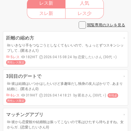
レス新
人気
スレ新
レス少
閲覧専用のスレを見る
距離の縮め方
いきなり手をつなごうとしなくてもいいので、ちょっとずつスキンシッ
プして…(匿名さん1)
5レス
182HIT
2026.04.15 08:24
恋愛したいさん (30代 ♀)
男性レス限定
3回目のデートで
彼は結婚はいつかはしたいけど多趣味だし独身の友人ばかりで…あまり
結婚に…(匿名さん0)
6レス
319HIT
2026.04.14 18:21
匿名さん (30代 ♀)
年性必
男性レス限定
マッチングアプリ
彼から恋愛観や結婚観は振ってこないので私はひたすら待ちますね。女
からガ…(恋愛したいさん0)