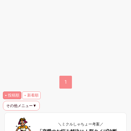
1
投稿順
新着順
その他メニュー▼
＼ミクルしゃちょー考案／