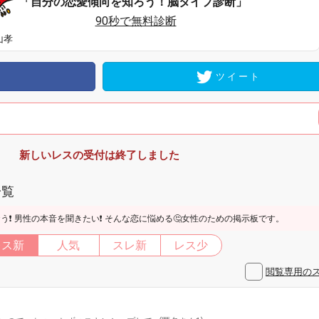
「自分の恋愛傾向を知ろう！脳タイプ診断」
90秒で無料診断
山孝
ツイート
新しいレスの受付は終了しました
一覧
ゃおう❗ 男性の本音を聞きたい❗ そんな恋に悩める🤔女性のための掲示板です。
レス新
人気
スレ新
レス少
閲覧専用の