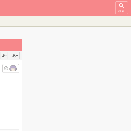
検索
あ-
あ+