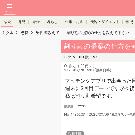
メニュー
恋愛
育児
結婚
暮らし
仕事・お金
美容・ダイエット
そ
ミクル
恋愛
男性陣教えて
割り勘の提案の仕方を教えて下さい
割り勘の提案の仕方を
レス
5
HIT数
194
OLさん
（ 30代 ♀ ）
2026/03/28 19:09(更新日時)
マッチングアプリで出会った
週末に2回目デートですが今
私は割り勘希望です…
アプリ
タグ
No.4436203
2026/03/09 18:07
(スレ作
投稿制限