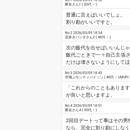
No.1
2026/03/09 18:32
匿名さん1
( 20代 ♂ )
普通に言えばいいでしょ。
割り勘がいいですと。
No.2
2026/03/09 18:34
恋多きパンダさん2
( 40代 ♂ )
次の飯代を出せばいいんじゃ
飯代ごときで一々自己主張
だけは壊さないようにしてほ
No.3
2026/03/09 18:43
空飛ぶモンティパイソン
( 40代 ♂ UMcPv 
「これからのこともあります
が良いと思いますよ。
No.4
2026/03/09 18:51
匿名さん4
( 30代 ♂ )
2回目デートって事はその男
なら、完全に割り勘にしな