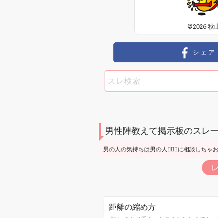
©2026 秋
シェア
男性陣教えて掲示板のスレ
男の人の気持ちは男の人🙋🏼‍♂️に相談しち
距離の縮め方