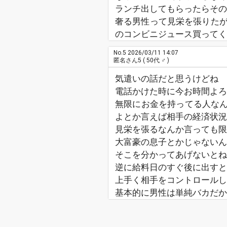
ランチ出してもらったらその
奢る男性って見栄を張りた
のコンビニジュース買ってく
No.5
2026/03/11 14:07
匿名さん5
( 50代 ♂ )
気遣いの話だと思うけどね
電話かけた時に今お時間よろ
無限にお金を持ってる人なん
よとか言えば相手の経済状況
見栄を張るなんか言っても限
大富豪の息子とかじゃないん
そこを分かってあげないとね
逆に給料日のすぐ後に出すと
上手く相手をコントロールし
基本的に男性は単純バカだか