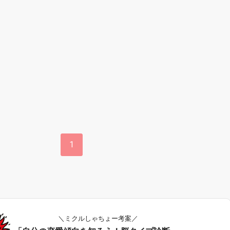
1
＼ミクルしゃちょー考案／