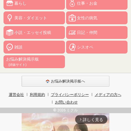
暮らし
仕事・お金
美容・ダイエット
女性の病気
小説・エッセイ投稿
日記・仲間
雑談
シスオペ
お悩み解決掲示板
(姉妹サイト)
お悩み解決掲示板へ
運営会社
利用規約
プライバシーポリシー
メディアの方へ
お問い合わせ
© 2026 ミクル
詳しく見る
arrow_forward_ios