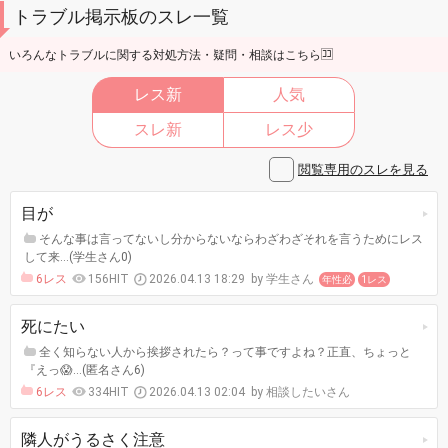
トラブル掲示板のスレ一覧
いろんなトラブルに関する対処方法・疑問・相談はこちら🈁
レス新
人気
スレ新
レス少
閲覧専用のスレを見る
目が
そんな事は言ってないし分からないならわざわざそれを言うためにレス
して来…(学生さん0)
6レス
156HIT
2026.04.13 18:29
学生さん
年性必
1レス
死にたい
全く知らない人から挨拶されたら？って事ですよね？正直、ちょっと
『えっ😱…(匿名さん6)
6レス
334HIT
2026.04.13 02:04
相談したいさん
隣人がうるさく注意