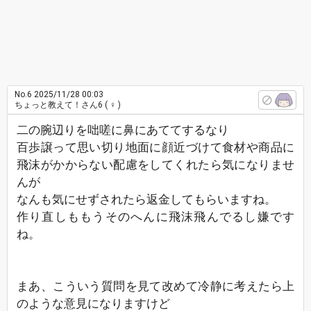
No.6
2025/11/28 00:03
ちょっと教えて！さん6
( ♀ )
二の腕辺りを咄嗟に鼻にあててするなり
百歩譲って思い切り地面に顔近づけて食材や商品に
飛沫がかからない配慮をしてくれたら気になりませ
んが
なんも気にせずされたら返金してもらいますね。
作り直しももうそのへんに飛沫飛んでるし嫌です
ね。
まあ、こういう質問を見て改めて冷静に考えたら上
のような意見になりますけど