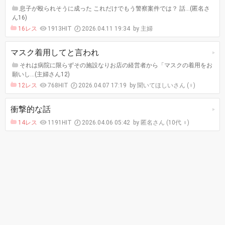
息子が殴られそうに成った これだけでもう警察案件では？ 話…(匿名さ
ん16)
16レス
1913HIT
2026.04.11 19:34
主婦
マスク着用してと言われ
それは病院に限らずその施設なりお店の経営者から「マスクの着用をお
願いし…(主婦さん12)
12レス
768HIT
2026.04.07 17:19
聞いてほしいさん (♀)
衝撃的な話
14レス
1191HIT
2026.04.06 05:42
匿名さん (10代 ♀)