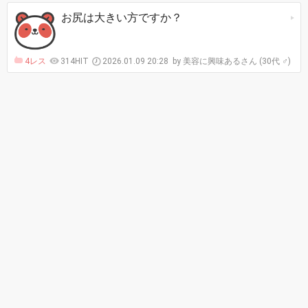
お尻は大きい方ですか？
4レス
314HIT
2026.01.09 20:28
美容に興味あるさん (30代 ♂)