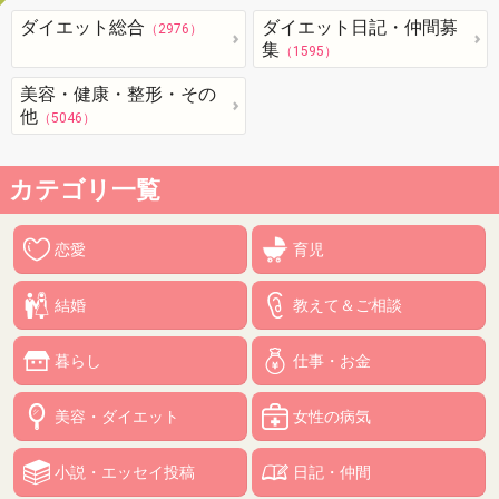
ダイエット総合
ダイエット日記・仲間募
（2976）
集
（1595）
美容・健康・整形・その
他
（5046）
カテゴリ一覧
恋愛
育児
結婚
教えて＆ご相談
暮らし
仕事・お金
美容・ダイエット
女性の病気
小説・エッセイ投稿
日記・仲間