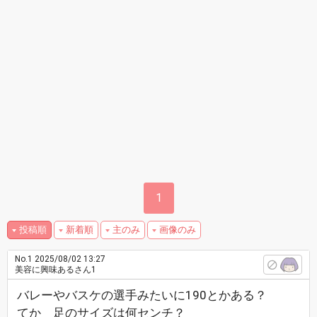
1
投稿順
新着順
主のみ
画像のみ
No.1
2025/08/02 13:27
美容に興味あるさん1
バレーやバスケの選手みたいに190とかある？
てか 足のサイズは何センチ？