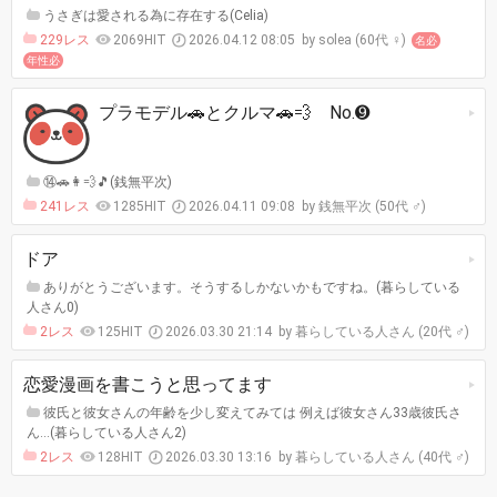
うさぎは愛される為に存在する(Celia)
229レス
2069HIT
2026.04.12 08:05
solea (60代 ♀)
名必
年性必
プラモデル🚗とクルマ🚗💨 No.➒
⑭🚗👩💨🎵(銭無平次)
241レス
1285HIT
2026.04.11 09:08
銭無平次 (50代 ♂)
ドア
ありがとうございます。そうするしかないかもですね。(暮らしている
人さん0)
2レス
125HIT
2026.03.30 21:14
暮らしている人さん (20代 ♂)
恋愛漫画を書こうと思ってます
彼氏と彼女さんの年齢を少し変えてみては 例えば彼女さん33歳彼氏さ
ん…(暮らしている人さん2)
2レス
128HIT
2026.03.30 13:16
暮らしている人さん (40代 ♂)