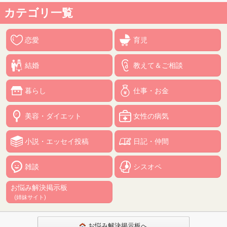
カテゴリ一覧
恋愛
育児
結婚
教えて＆ご相談
暮らし
仕事・お金
美容・ダイエット
女性の病気
小説・エッセイ投稿
日記・仲間
雑談
シスオペ
お悩み解決掲示板
(姉妹サイト)
お悩み解決掲示板へ