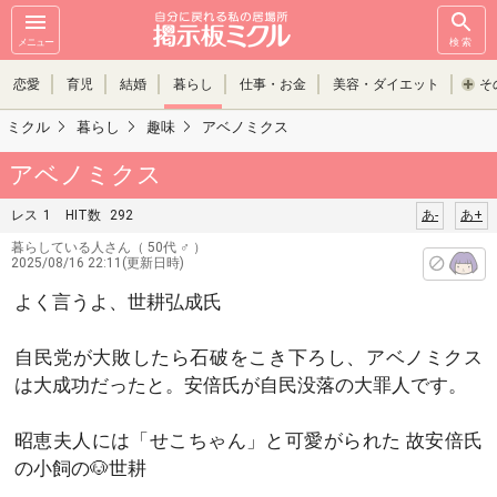
メニュー
検索
恋愛
育児
結婚
暮らし
仕事・お金
美容・ダイエット
そ
ミクル
暮らし
趣味
アベノミクス
アベノミクス
レス
1
HIT数
292
あ-
あ+
暮らしている人さん
（ 50代 ♂ ）
2025/08/16 22:11(更新日時)
よく言うよ、世耕弘成氏
自民党が大敗したら石破をこき下ろし、アベノミクス
は大成功だったと。安倍氏が自民没落の大罪人です。
昭恵夫人には「せこちゃん」と可愛がられた 故安倍氏
の小飼の🐶世耕