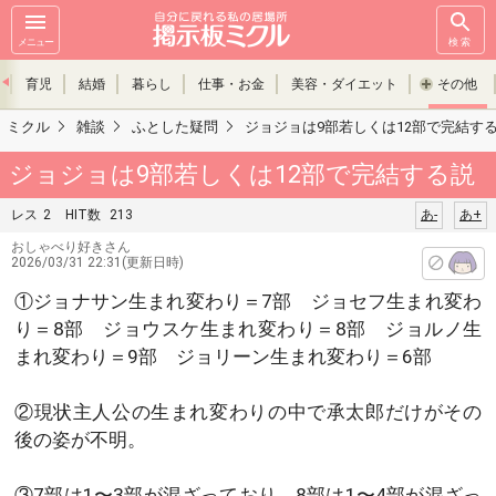
メニュー
検索
育児
結婚
暮らし
仕事・お金
美容・ダイエット
その他
ミクル
雑談
ふとした疑問
ジョジョは9部若しくは12部で完結す
ジョジョは9部若しくは12部で完結する説
レス
2
HIT数
213
あ-
あ+
おしゃべり好きさん
2026/03/31 22:31(更新日時)
①ジョナサン生まれ変わり＝7部 ジョセフ生まれ変わ
り＝8部 ジョウスケ生まれ変わり＝8部 ジョルノ生
まれ変わり＝9部 ジョリーン生まれ変わり＝6部
②現状主人公の生まれ変わりの中で承太郎だけがその
後の姿が不明。
③7部は1〜3部が混ざっており、8部は1〜4部が混ざっ