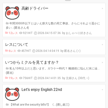
高齢ドライバー
年間3000件以下とはいえ膨大な数の死亡事故、さらにそれより遥かに
多い…(匿名さん4)
12レス
921HIT
2026.04.15 07:36
おしゃべり好きさん
レスについて
6レス
457HIT
2026.04.14 04:19
匿名さん (♀)
いつからミクルを見てますか？
私も10年以上だと思います。ガラケー時代？ 離婚前に悩んだ末に辿…
(匿名)
19レス
756HIT
2026.04.14 01:35
主婦さん (30代 ♀)
Let’s enjoy English 22nd
【What are the security bills?】 《…(燻し銀三)