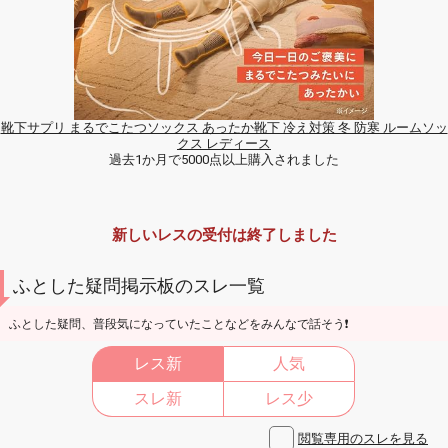
靴下サプリ まるでこたつソックス あったか靴下 冷え対策 冬 防寒 ルームソッ
クス レディース
過去1か月で5000点以上購入されました
新しいレスの受付は終了しました
ふとした疑問掲示板のスレ一覧
ふとした疑問、普段気になっていたことなどをみんなで話そう❗
レス新
人気
スレ新
レス少
閲覧専用のスレを見る