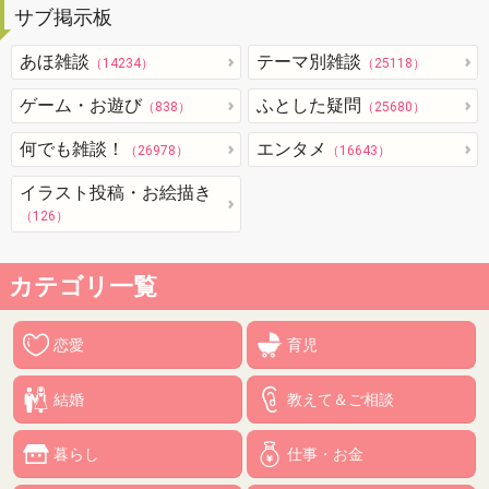
サブ掲示板
あほ雑談
テーマ別雑談
（14234）
（25118）
ゲーム・お遊び
ふとした疑問
（838）
（25680）
何でも雑談！
エンタメ
（26978）
（16643）
イラスト投稿・お絵描き
（126）
カテゴリ一覧
恋愛
育児
結婚
教えて＆ご相談
暮らし
仕事・お金