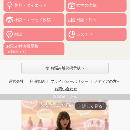
美容・ダイエット
女性の病気
小説・エッセイ投稿
日記・仲間
雑談
シスオペ
お悩み解決掲示板
(姉妹サイト)
お悩み解決掲示板へ
運営会社
利用規約
プライバシーポリシー
メディアの方へ
お問い合わせ
© 2026 ミクル
詳しく見る
arrow_forward_ios