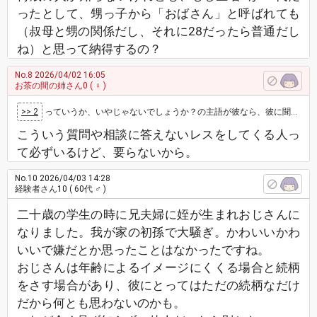
ったとして、甥っ子から「おばさん」と呼ばれても
（叔母と甥の関係だし、それに28だったら普通だし
ね）と思って納得するの？
No.8
2026/04/02 16:05
お茶の間の姉さん0
( ♀ )
>> 2
っていうか、いやじゃないでしょうか？の主語が彼なら、彼に聞いて
こういう質問や相談に答えないレスをしてくる人っ
て必ずいるけど、要らないから。
No.10
2026/04/03 14:28
経験者さん10
( 60代 ♂ )
二十歳の学生の時に兄夫婦に姪が生まれおじさんに
なりました。我が家の初孫で大騒ぎ。かわいいかわ
いいで嫌だとか思ったことはなかったですね。
おじさんは年齢によるイメージにくくる場合と続柄
をさす場合があり、彼にとってはただの続柄なだけ
だから何とも思わないのかも。