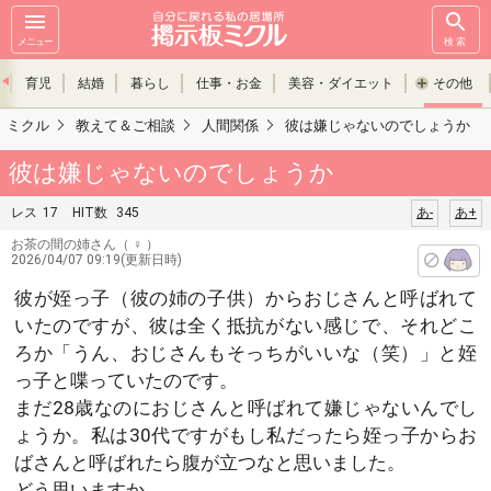
メニュー
検索
育児
結婚
暮らし
仕事・お金
美容・ダイエット
その他
ミクル
教えて＆ご相談
人間関係
彼は嫌じゃないのでしょうか
彼は嫌じゃないのでしょうか
レス
17
HIT数
345
あ-
あ+
お茶の間の姉さん
（ ♀ ）
2026/04/07 09:19(更新日時)
彼が姪っ子（彼の姉の子供）からおじさんと呼ばれて
いたのですが、彼は全く抵抗がない感じで、それどこ
ろか「うん、おじさんもそっちがいいな（笑）」と姪
っ子と喋っていたのです。
まだ28歳なのにおじさんと呼ばれて嫌じゃないんでし
ょうか。私は30代ですがもし私だったら姪っ子からお
ばさんと呼ばれたら腹が立つなと思いました。
どう思いますか。