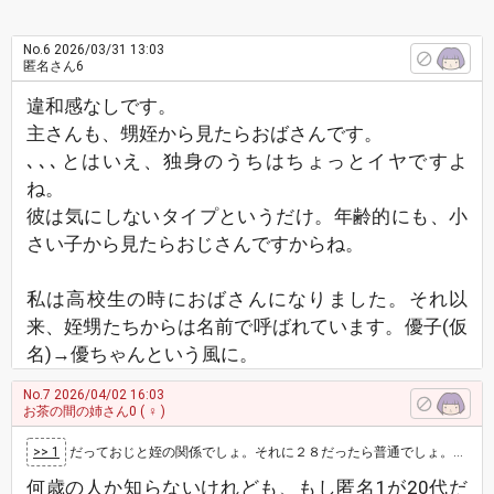
No.6
2026/03/31 13:03
匿名さん6
違和感なしです。
主さんも、甥姪から見たらおばさんです。
､､､とはいえ、独身のうちはちょっとイヤですよ
ね。
彼は気にしないタイプというだけ。年齢的にも、小
さい子から見たらおじさんですからね。
私は高校生の時におばさんになりました。それ以
来、姪甥たちからは名前で呼ばれています。優子(仮
名)→優ちゃんという風に。
No.7
2026/04/02 16:03
お茶の間の姉さん0
( ♀ )
>> 1
だっておじと姪の関係でしょ。それに２８だったら普通でしょ。１０代だったらあれだけど
何歳の人か知らないけれども、もし匿名1が20代だ