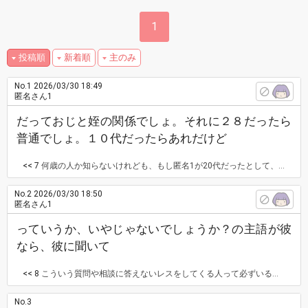
1
投稿順
新着順
主のみ
No.1
2026/03/30 18:49
匿名さん1
だっておじと姪の関係でしょ。それに２８だったら
普通でしょ。１０代だったらあれだけど
<< 7
何歳の人か知らないけれども、もし匿名1が20代だったとして、甥っ子から「おばさん」と呼ばれても（叔母と甥の関係だし、それに28だったら普通だしね）と思って納得するの？
No.2
2026/03/30 18:50
匿名さん1
っていうか、いやじゃないでしょうか？の主語が彼
なら、彼に聞いて
<< 8
こういう質問や相談に答えないレスをしてくる人って必ずいるけど、要らないから。
No.3