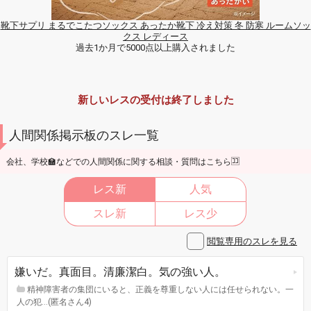
靴下サプリ まるでこたつソックス あったか靴下 冷え対策 冬 防寒 ルームソッ
クス レディース
過去1か月で5000点以上購入されました
新しいレスの受付は終了しました
人間関係掲示板のスレ一覧
会社、学校🏫などでの人間関係に関する相談・質問はこちら🈁
レス新
人気
スレ新
レス少
閲覧専用のスレを見る
嫌いだ。真面目。清廉潔白。気の強い人。
精神障害者の集団にいると、正義を尊重しない人には任せられない。一
人の犯…(匿名さん4)