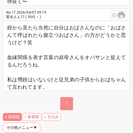
仲良く〜
No.17
2026/04/07 09:19
匿名さん17
( 30代 ♀ )
姪から見たら当然に自分はおばさんなのに「おばさ
んて呼ばれたら腹立つおばさん」の方がどうかと思
うけど？笑
血縁関係を表す言葉の叔母さんをオバサンと捉えて
るんだろうね。
私は甥姪はいないけと従兄弟の子供からおばちゃん
て言われてます。
1
投稿順
新着順
主のみ
その他メニュー▼