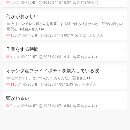
4レス
760HIT
2026.04.15 10:37
街灯 (40代 ♀)
何かがおかしい
たまにいるレジ係さんを馬鹿にする訳ではありませんが、私がお釣りの
硬貨を…(社会人さん14)
16レス
442HIT
2026.04.13 00:19
相談したいさん
作業をする時間
4レス
299HIT
2026.04.09 19:41
匿名さん (♀)
オランダ産フライドポテトを購入している彼
このポテト、どいつんだ？ おらんだ。(匿名さん11)
11レス
960HIT
2026.04.08 12:43
パートさん
頭がわるい
9レス
644HIT
2026.04.07 18:53
匿名さん (♀)