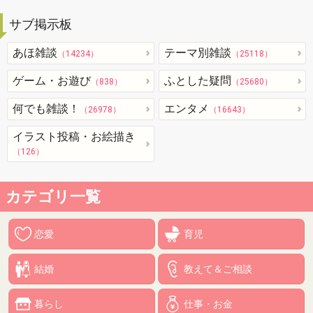
サブ掲示板
あほ雑談
テーマ別雑談
（14234）
（25118）
ゲーム・お遊び
ふとした疑問
（838）
（25680）
何でも雑談！
エンタメ
（26978）
（16643）
イラスト投稿・お絵描き
（126）
カテゴリ一覧
恋愛
育児
結婚
教えて＆ご相談
暮らし
仕事・お金