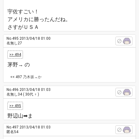
宇佐すごい！
アメリカに勝ったんだね。
さすがＵＳＡ
No.495
2013/04/18 01:00
名無し27
>> 494
茅野→ の
<< 497
乃木坂→か
No.496
2013/04/18 01:03
名無し34
( 30代 ♀ )
>> 495
野辺山➡ま
No.497
2013/04/18 01:03
匿名54