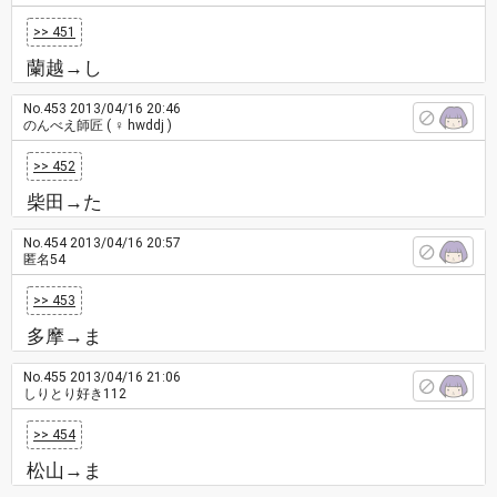
>> 451
蘭越→し
No.453
2013/04/16 20:46
のんべえ師匠
( ♀ hwddj )
>> 452
柴田→た
No.454
2013/04/16 20:57
匿名54
>> 453
多摩→ま
No.455
2013/04/16 21:06
しりとり好き112
>> 454
松山→ま