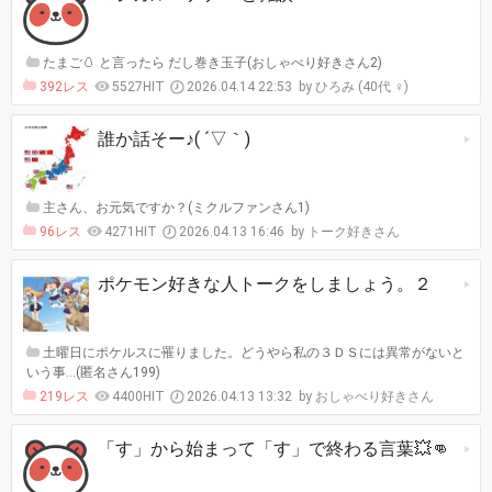
たまご🥚 と言ったら だし巻き玉子(おしゃべり好きさん2)
392レス
5527HIT
2026.04.14 22:53
ひろみ (40代 ♀)
誰か話そー♪( ´▽｀)
主さん、お元気ですか？(ミクルファンさん1)
96レス
4271HIT
2026.04.13 16:46
トーク好きさん
ポケモン好きな人トークをしましょう。２
土曜日にポケルスに罹りました。どうやら私の３ＤＳには異常がないと
いう事…(匿名さん199)
219レス
4400HIT
2026.04.13 13:32
おしゃべり好きさん
「す」から始まって「す」で終わる言葉💥👊