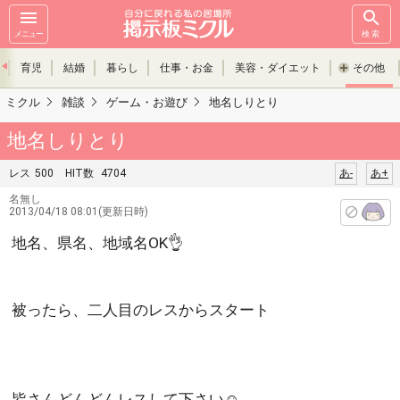
メニュー
検索
育児
結婚
暮らし
仕事・お金
美容・ダイエット
その他
ミクル
雑談
ゲーム・お遊び
地名しりとり
地名しりとり
レス
500
HIT数
4704
あ-
あ+
名無し
2013/04/18 08:01(更新日時)
地名、県名、地域名OK👌
被ったら、二人目のレスからスタート
皆さんどんどんレスして下さい☺