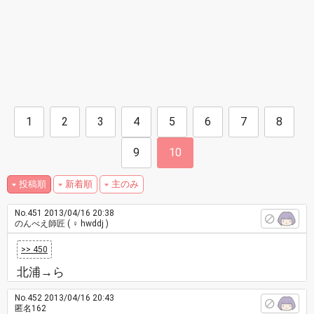
1
2
3
4
5
6
7
8
9
10
投稿順
新着順
主のみ
No.451
2013/04/16 20:38
のんべえ師匠
( ♀ hwddj )
>> 450
北浦→ら
No.452
2013/04/16 20:43
匿名162