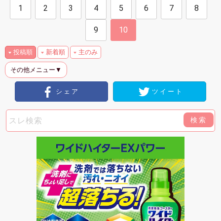
1
2
3
4
5
6
7
8
9
10
投稿順
新着順
主のみ
その他メニュー▼
シェア
ツイート
検索