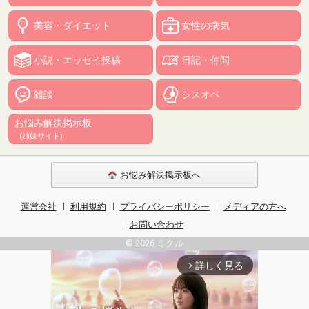
美容・ダイエット
女性の病気
小説・エッセイ投稿
日記・仲間
雑談
シスオペ
お悩み解決掲示板
(姉妹サイト)
お悩み解決掲示板へ
運営会社
利用規約
プライバシーポリシー
メディアの方へ
お問い合わせ
© 2026 ミクル
詳しく見る
arrow_forward_ios