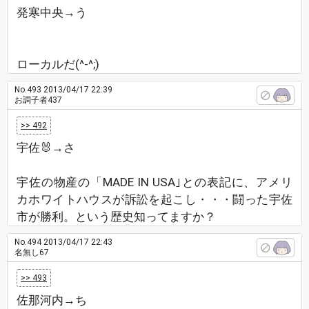
発寒中央→う
ローカルだ(^-^;)
No.493
2013/04/17 22:39
お調子者437
>> 492
宇佐🐰→さ
宇佐の物産の「MADE IN USA｣との表記に、アメリ
カホワイトハウスが訴訟を起こし・・・闘った宇佐
市が勝利。という歴史知ってますか？
No.494
2013/04/17 22:43
名無し67
>> 493
佐那河内→ち