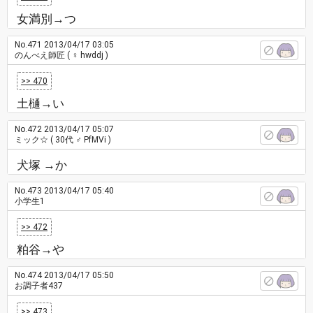
女満別→つ
No.471
2013/04/17 03:05
のんべえ師匠
( ♀ hwddj )
>> 470
土樋→い
No.472
2013/04/17 05:07
ミック☆
( 30代 ♂ PfMVi )
犬塚 →か
No.473
2013/04/17 05:40
小学生1
>> 472
粕谷→や
No.474
2013/04/17 05:50
お調子者437
>> 473