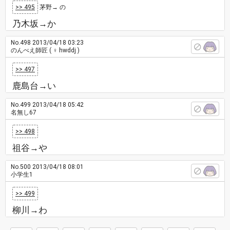
>> 495
茅野→ の
乃木坂→か
No.498
2013/04/18 03:23
のんべえ師匠
( ♀ hwddj )
>> 497
鹿島台→い
No.499
2013/04/18 05:42
名無し67
>> 498
祖谷→や
No.500
2013/04/18 08:01
小学生1
>> 499
柳川→わ