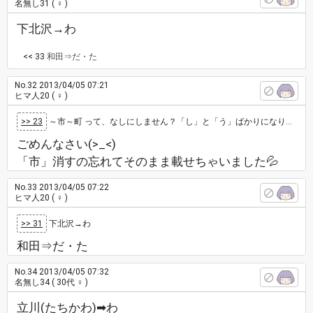
名無し31
( ♀ )
下北沢→わ
<< 33
和田⇒だ・た
No.32
2013/04/05 07:21
ヒマ人20
( ♀ )
>> 23
～市～町 って、なしにしません？「し」と「う」ばかりになり、キリがないとおもいますがどうですか？ 新宿 く
ごめんなさい(>_<)
「市」消すの忘れてそのまま載せちゃいました💦
No.33
2013/04/05 07:22
ヒマ人20
( ♀ )
>> 31
下北沢→わ
和田⇒だ・た
No.34
2013/04/05 07:32
名無し34
( 30代 ♀ )
立川(たちかわ)➡わ