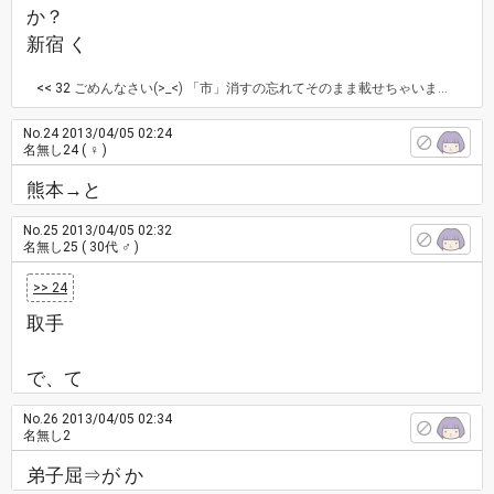
か？
新宿 く
<< 32
ごめんなさい(>_<) 「市」消すの忘れてそのまま載せちゃいました💦
No.24
2013/04/05 02:24
名無し24
( ♀ )
熊本→と
No.25
2013/04/05 02:32
名無し25
( 30代 ♂ )
>> 24
取手
で、て
No.26
2013/04/05 02:34
名無し2
弟子屈⇒が か