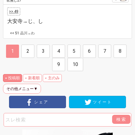
名無し27
>> 49
大安寺→じ、し
<< 51
品川→わ
1
2
3
4
5
6
7
8
9
10
投稿順
新着順
主のみ
その他メニュー▼
シェア
ツイート
検索