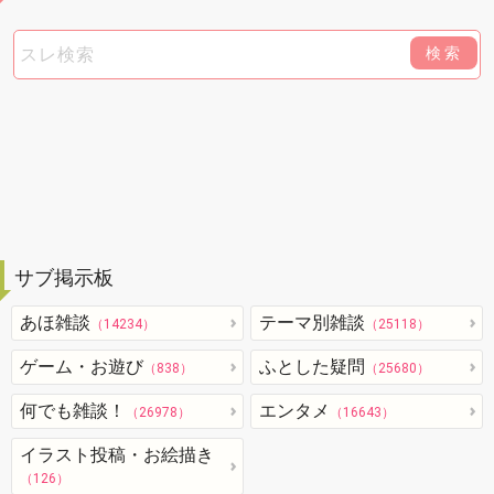
検索
サブ掲示板
あほ雑談
テーマ別雑談
（14234）
（25118）
ゲーム・お遊び
ふとした疑問
（838）
（25680）
何でも雑談！
エンタメ
（26978）
（16643）
イラスト投稿・お絵描き
（126）