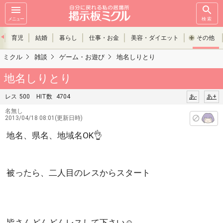
メニュー
検索
育児
結婚
暮らし
仕事・お金
美容・ダイエット
その他
ミクル
雑談
ゲーム・お遊び
地名しりとり
地名しりとり
レス
500
HIT数
4704
あ-
あ+
名無し
2013/04/18 08:01(更新日時)
地名、県名、地域名OK👌
被ったら、二人目のレスからスタート
皆さんどんどんレスして下さい☺