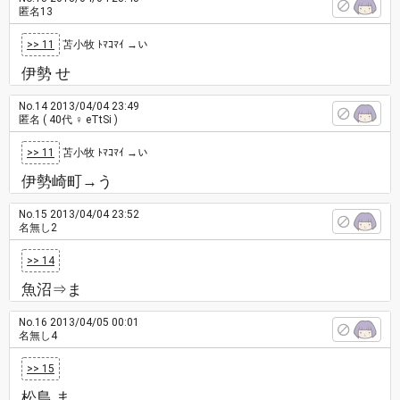
匿名13
>> 11
苫小牧 ﾄﾏｺﾏｲ →い
伊勢 せ
No.14
2013/04/04 23:49
匿名
( 40代 ♀ eTtSi )
>> 11
苫小牧 ﾄﾏｺﾏｲ →い
伊勢崎町→う
No.15
2013/04/04 23:52
名無し2
>> 14
魚沼⇒ま
No.16
2013/04/05 00:01
名無し4
>> 15
松島 ま