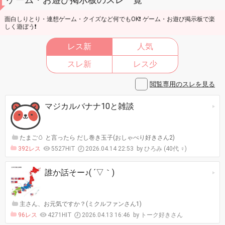
面白しりとり・連想ゲーム・クイズなど何でもOK❗ ゲーム・お遊び掲示板で楽
しく遊ぼう❗
レス新
人気
スレ新
レス少
閲覧専用のスレを見る
マジカルバナナ10と雑談
たまご🥚 と言ったら だし巻き玉子(おしゃべり好きさん2)
392レス
5527HIT
2026.04.14 22:53
ひろみ (40代 ♀)
誰か話そー♪( ´▽｀)
主さん、お元気ですか？(ミクルファンさん1)
96レス
4271HIT
2026.04.13 16:46
トーク好きさん