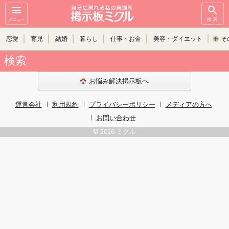
メニュー
検索
恋愛
育児
結婚
暮らし
仕事・お金
美容・ダイエット
そ
検索
お悩み解決掲示板へ
運営会社
利用規約
プライバシーポリシー
メディアの方へ
お問い合わせ
© 2026 ミクル