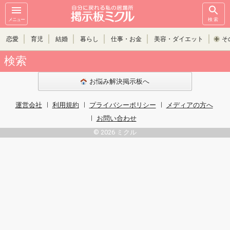
メニュー
検索
恋愛
育児
結婚
暮らし
仕事・お金
美容・ダイエット
そ
検索
お悩み解決掲示板へ
運営会社
利用規約
プライバシーポリシー
メディアの方へ
お問い合わせ
© 2026 ミクル