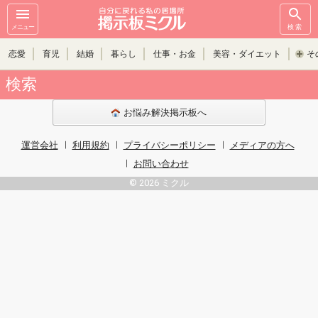
メニュー
検索
恋愛
育児
結婚
暮らし
仕事・お金
美容・ダイエット
そ
検索
お悩み解決掲示板へ
運営会社
利用規約
プライバシーポリシー
メディアの方へ
お問い合わせ
© 2026 ミクル