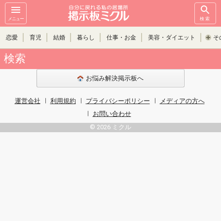
メニュー
検索
恋愛
育児
結婚
暮らし
仕事・お金
美容・ダイエット
そ
検索
お悩み解決掲示板へ
運営会社
利用規約
プライバシーポリシー
メディアの方へ
お問い合わせ
© 2026 ミクル