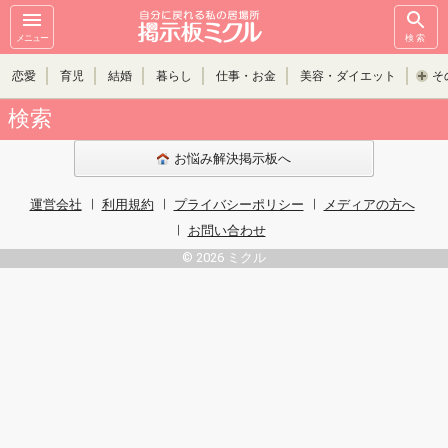
メニュー
検索
恋愛
育児
結婚
暮らし
仕事・お金
美容・ダイエット
そ
検索
お悩み解決掲示板へ
運営会社
利用規約
プライバシーポリシー
メディアの方へ
お問い合わせ
© 2026 ミクル